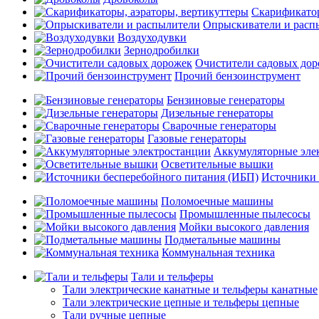
Скарификатор
Опрыскиватели и расп
Воздуходувки
Зернодробилки
Очистители садовых до
Прочий бензоинструмент
Бензиновые генераторы
Дизельные генераторы
Сварочные генераторы
Газовые генераторы
Аккумуляторные эле
Осветительные вышки
Источники 
Поломоечные машины
Промышленные пылесосы
Мойки высокого давления
Подметальные машины
Коммунальная техника
Тали и тельферы
Тали электрические канатные и тельферы канатные
Тали электрические цепные и тельферы цепные
Тали ручные цепные