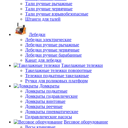
Тали ручные рычажные
Тали ручные червячные
Тали ручные взрывобезопасные
Штанги для талей
Лебедки
Лебедки электрические
Лебедки ручные рычажные
Лебедки ручные червячные
Лебедки ручные барабанные
Канат для лебедки
Такелажные тележки
Такелажные тележки поворотные
Тележки подкатные такелажные
Ручки для роликовых платформ
Домкраты
Домкраты подкатные
Домкраты гидравлические
Домкраты винтовые
Домкраты реечные
Домкраты пневматические
Гидравлические насосы
Весовое оборудование
Весы крановые