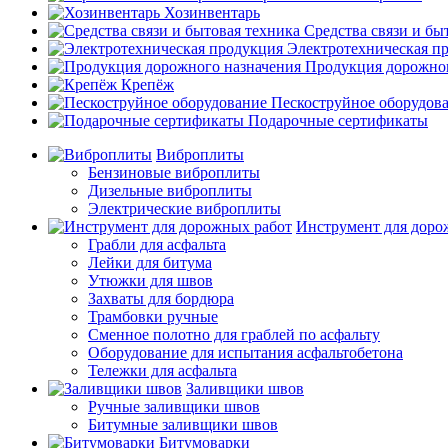
Хозинвентарь
Средства связи и бы
Электротехническая п
Продукция дорожног
Крепёж
Пескоструйное оборудов
Подарочные сертификаты
Виброплиты
Бензиновые виброплиты
Дизельные виброплиты
Электрические виброплиты
Инструмент для доро
Грабли для асфальта
Лейки для битума
Утюжки для швов
Захваты для бордюра
Трамбовки ручные
Сменное полотно для граблей по асфальту
Оборудование для испытания асфальтобетона
Тележки для асфальта
Заливщики швов
Ручные заливщики швов
Битумные заливщики швов
Битумоварки