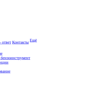
Ещё
- ответ
Контакты
ие
и бензоинструмент
анции
ование