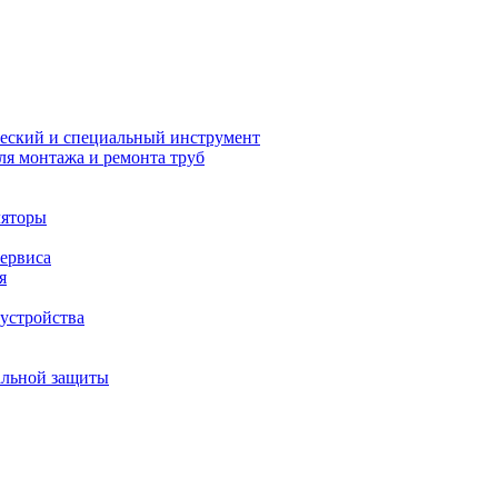
еский и специальный инструмент
ля монтажа и ремонта труб
ляторы
сервиса
я
устройства
альной защиты