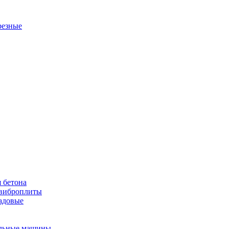
резные
 бетона
виброплиты
садовые
льные машины