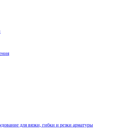
й
ения
дование для вязки, гибки и резки арматуры