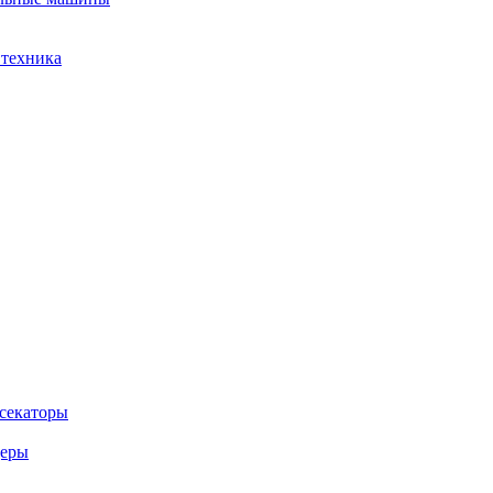
 техника
 секаторы
деры