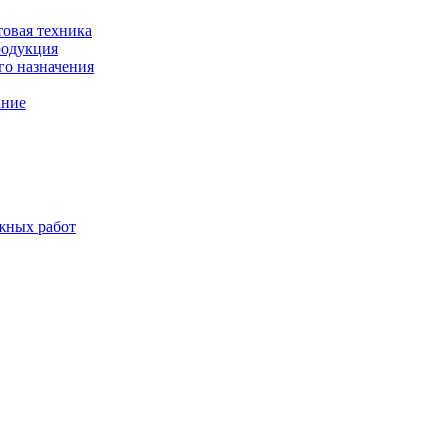
товая техника
родукция
о назначения
ание
жных работ