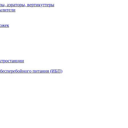
ы, аэраторы, вертикуттеры
ылители
рожек
ктростанции
бесперебойного питания (ИБП)