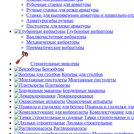
Рубочные станки для арматуры
Ручные станки для резки арматуры
Станки для выпрямления арматуры и правильно-от
Арматурогибы ручные
Пистолеты для вязки арматуры
Глубинные вибраторы
Высокочастотные вибраторы
Механические вибраторы
Пневматические вибраторы
Строительные миксеры
Бензобуры
Коперы для столбов
Монтажные пистолеты
Плиткорезы
Бордюрные машины
Демаркировщики
Окрасочные аппараты
Правила и гладилки для
Комплектующие для 
Тачки строительные и 
Люльки строительные
Растворонасосы
Мозаично-шлифова