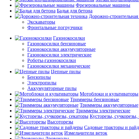
Фрезеровальные машины
Бадья для бетона
Дорожно-строительная
Экскаваторы
Фронтальные погрузчики
Газонокосилки
Газонокосилки бензиновые
Газонокосилки аккумуляторные
Газонокосилки электрические
Роботы-газонокосилки
Газонокосилки механические
Цепные пилы
Бензопилы
Электропилы
Аккумуляторные пилы
Мотоблоки и культиваторы
Триммеры бензиновые
Триммеры аккумуляторные
Триммеры электрические
Кусторезы, сучкорезы,
Высоторезы
Садовые тракторы и рай
Измельчители веток
Дровоколы