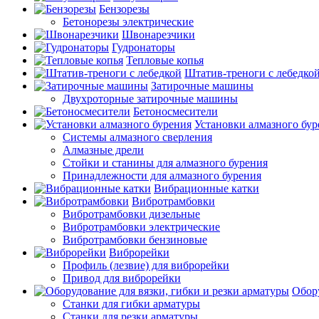
Бензорезы
Бетонорезы электрические
Швонарезчики
Гудронаторы
Тепловые копья
Штатив-треноги с лебедко
Затирочные машины
Двухроторные затирочные машины
Бетоносмесители
Установки алмазного бур
Системы алмазного сверления
Алмазные дрели
Стойки и станины для алмазного бурения
Принадлежности для алмазного бурения
Вибрационные катки
Вибротрамбовки
Вибротрамбовки дизельные
Вибротрамбовки электрические
Вибротрамбовки бензиновые
Виброрейки
Профиль (лезвие) для виброрейки
Привод для виброрейки
Обору
Станки для гибки арматуры
Станки для резки арматуры