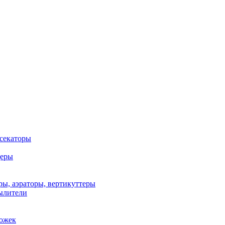
 секаторы
деры
ы, аэраторы, вертикуттеры
ылители
рожек