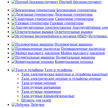
Прочий бензоинструмент
Бензиновые генераторы
Дизельные генераторы
Сварочные генераторы
Газовые генераторы
Аккумуляторные эле
Осветительные вышки
Источники 
Поломоечные машины
Промышленные пылесосы
Мойки высокого давления
Подметальные машины
Коммунальная техника
Тали и тельферы
Тали электрические канатные и тельферы канатные
Тали электрические цепные и тельферы цепные
Тали ручные цепные
Тали ручные рычажные
Тали ручные червячные
Тали ручные взрывобезопасные
Штанги для талей
Лебедки