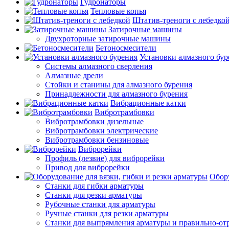
Гудронаторы
Тепловые копья
Штатив-треноги с лебедко
Затирочные машины
Двухроторные затирочные машины
Бетоносмесители
Установки алмазного бур
Системы алмазного сверления
Алмазные дрели
Стойки и станины для алмазного бурения
Принадлежности для алмазного бурения
Вибрационные катки
Вибротрамбовки
Вибротрамбовки дизельные
Вибротрамбовки электрические
Вибротрамбовки бензиновые
Виброрейки
Профиль (лезвие) для виброрейки
Привод для виброрейки
Обору
Станки для гибки арматуры
Станки для резки арматуры
Рубочные станки для арматуры
Ручные станки для резки арматуры
Станки для выпрямления арматуры и правильно-от