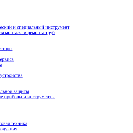
еский и специальный инструмент
ля монтажа и ремонта труб
ляторы
сервиса
я
устройства
альной защиты
е приборы и инструменты
товая техника
родукция