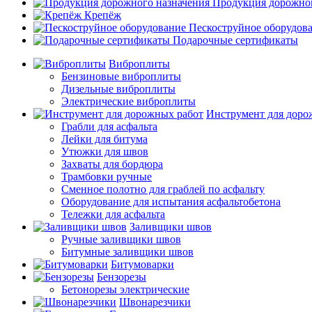
Продукция дорожног
Крепёж
Пескоструйное оборудов
Подарочные сертификаты
Виброплиты
Бензиновые виброплиты
Дизельные виброплиты
Электрические виброплиты
Инструмент для доро
Грабли для асфальта
Лейки для битума
Утюжки для швов
Захваты для бордюра
Трамбовки ручные
Сменное полотно для граблей по асфальту
Оборудование для испытания асфальтобетона
Тележки для асфальта
Заливщики швов
Ручные заливщики швов
Битумные заливщики швов
Битумоварки
Бензорезы
Бетонорезы электрические
Швонарезчики