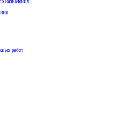
о назначения
ание
жных работ