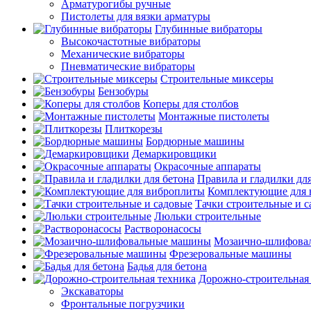
Арматурогибы ручные
Пистолеты для вязки арматуры
Глубинные вибраторы
Высокочастотные вибраторы
Механические вибраторы
Пневматические вибраторы
Строительные миксеры
Бензобуры
Коперы для столбов
Монтажные пистолеты
Плиткорезы
Бордюрные машины
Демаркировщики
Окрасочные аппараты
Правила и гладилки для
Комплектующие для 
Тачки строительные и 
Люльки строительные
Растворонасосы
Мозаично-шлифова
Фрезеровальные машины
Бадья для бетона
Дорожно-строительная
Экскаваторы
Фронтальные погрузчики