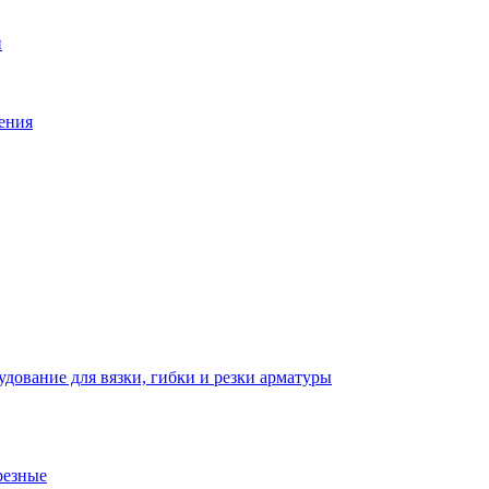
й
ения
дование для вязки, гибки и резки арматуры
резные