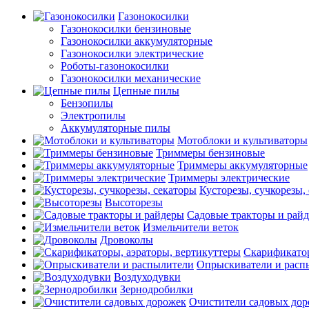
Газонокосилки
Газонокосилки бензиновые
Газонокосилки аккумуляторные
Газонокосилки электрические
Роботы-газонокосилки
Газонокосилки механические
Цепные пилы
Бензопилы
Электропилы
Аккумуляторные пилы
Мотоблоки и культиваторы
Триммеры бензиновые
Триммеры аккумуляторные
Триммеры электрические
Кусторезы, сучкорезы,
Высоторезы
Садовые тракторы и рай
Измельчители веток
Дровоколы
Скарификатор
Опрыскиватели и расп
Воздуходувки
Зернодробилки
Очистители садовых до