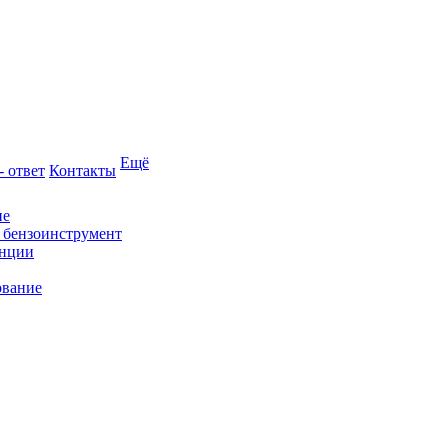
Ещё
- ответ
Контакты
ие
и бензоинструмент
анции
ование