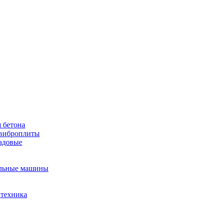
 бетона
виброплиты
садовые
льные машины
 техника