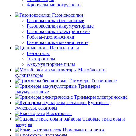
Фронтальные погрузчики
Газонокосилки
Газонокосилки бензиновые
Газонокосилки аккумуляторные
Газонокосилки электрические
Роботы-газонокосилки
Газонокосилки механические
Цепные пилы
Бензопилы
Электропилы
Аккумуляторные пилы
Мотоблоки и
культиваторы
Триммеры бензиновые
Триммеры
аккумуляторные
Триммеры электрические
Кусторезы,
сучкорезы, секаторы
Высоторезы
Садовые тракторы и
райдеры
Измельчители веток
Дровоколы