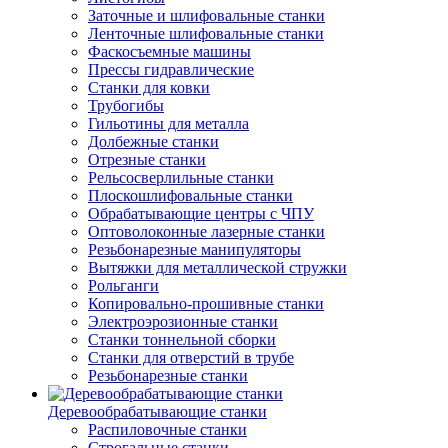
Заточные и шлифовальные станки
Ленточные шлифовальные станки
Фаскосъемные машины
Прессы гидравлические
Станки для ковки
Трубогибы
Гильотины для металла
Долбежные станки
Отрезные станки
Рельсосверлильные станки
Плоскошлифовальные станки
Обрабатывающие центры с ЧПУ
Оптоволоконные лазерные станки
Резьбонарезные манипуляторы
Вытяжки для металлической стружки
Рольганги
Копировально-прошивные станки
Электроэрозионные станки
Станки тоннельной сборки
Станки для отверстий в трубе
Резьбонарезные станки
Деревообрабатывающие станки
Распиловочные станки
Строгальные станки