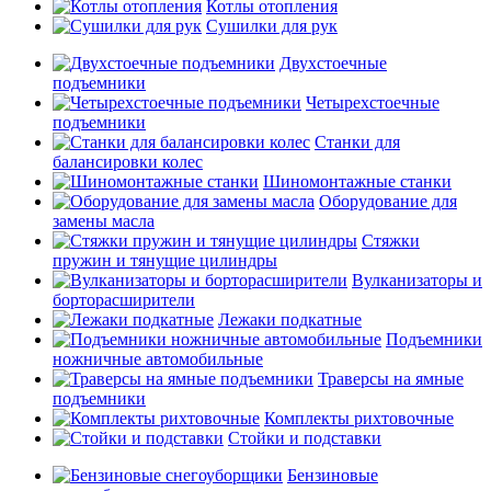
Котлы отопления
Сушилки для рук
Двухстоечные
подъемники
Четырехстоечные
подъемники
Станки для
балансировки колес
Шиномонтажные станки
Оборудование для
замены масла
Стяжки
пружин и тянущие цилиндры
Вулканизаторы и
борторасширители
Лежаки подкатные
Подъемники
ножничные автомобильные
Траверсы на ямные
подъемники
Комплекты рихтовочные
Стойки и подставки
Бензиновые