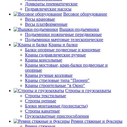
Домкраты пневматические
Гидравлические насосы
Весовое оборудование
Весы крановые
Весы платформенные
Вышки-подъемники
Подъемники ножничные передвижные
Подъемники мачтовые телескопические
Краны и балки
Балки опорные подвесные и концевые
Краны гидравлические ручные
Краны консольные
Краны мостовые, кран-балки подвесные и
опорные
Краны ручные козловые
Краны стреловые типа "Пионер"
Краны строительные "в Окно"
Стропы и грузозахваты
Стропы текстильные
Стропы цепные
Блоки монтажные (полиспасты)
Стропы канатные
Грузозахватные приспособления
Ремни стяжные и буксиры
Ремни стяжные