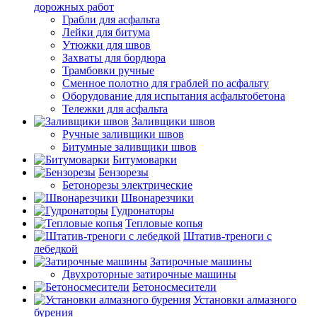
дорожных работ
Грабли для асфальта
Лейки для битума
Утюжки для швов
Захваты для бордюра
Трамбовки ручные
Сменное полотно для граблей по асфальту
Оборудование для испытания асфальтобетона
Тележки для асфальта
Заливщики швов
Ручные заливщики швов
Битумные заливщики швов
Битумоварки
Бензорезы
Бетонорезы электрические
Швонарезчики
Гудронаторы
Тепловые копья
Штатив-треноги с
лебедкой
Затирочные машины
Двухроторные затирочные машины
Бетоносмесители
Установки алмазного
бурения