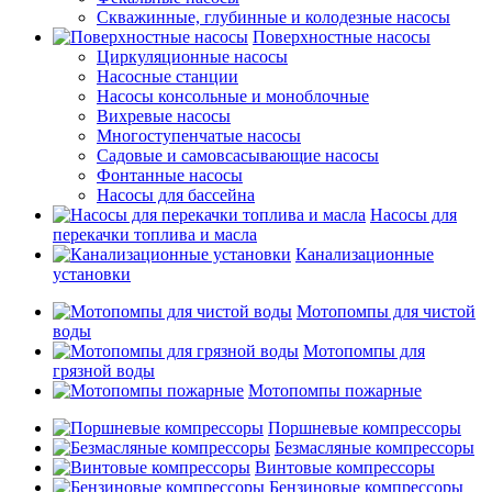
Скважинные, глубинные и колодезные насосы
Поверхностные насосы
Циркуляционные насосы
Насосные станции
Насосы консольные и моноблочные
Вихревые насосы
Многоступенчатые насосы
Садовые и самовсасывающие насосы
Фонтанные насосы
Насосы для бассейна
Насосы для
перекачки топлива и масла
Канализационные
установки
Мотопомпы для чистой
воды
Мотопомпы для
грязной воды
Мотопомпы пожарные
Поршневые компрессоры
Безмасляные компрессоры
Винтовые компрессоры
Бензиновые компрессоры