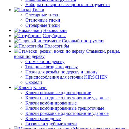
Наборы столярно-слесарного инструмента
Тиски
Слесарные тиски
Станочные тиски
Столярные тиски
Наковальни
Струбцины
Садовый инструмент
Полосогибы
Стамески, резцы,
ножи по дереву
Стамески по дереву
Токарные резцы по дереву
Ножи для резьбы по дереву и шпону
Приспособления для заточки KIRSCHEN
Скобели
Ключи
Ключи рожковые односторонние
Ключи накидные односторонние ударные
Ключи комбинированные
Ключи комбинированные трещоточные
Ключи рожковые односторонние ударные
Ключи разводные
Газовые и трубные ключи
Молотки, кувалды, киянки