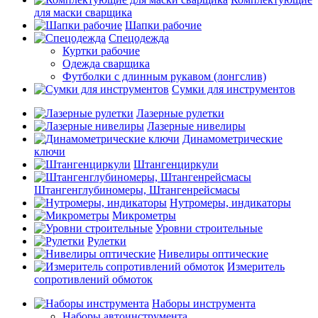
для маски сварщика
Шапки рабочие
Спецодежда
Куртки рабочие
Одежда сварщика
Футболки с длинным рукавом (лонгслив)
Сумки для инструментов
Лазерные рулетки
Лазерные нивелиры
Динамометрические
ключи
Штангенциркули
Штангенглубиномеры, Штангенрейсмасы
Нутромеры, индикаторы
Микрометры
Уровни строительные
Рулетки
Нивелиры оптические
Измеритель
сопротивлений обмоток
Наборы инструмента
Наборы автоинструмента