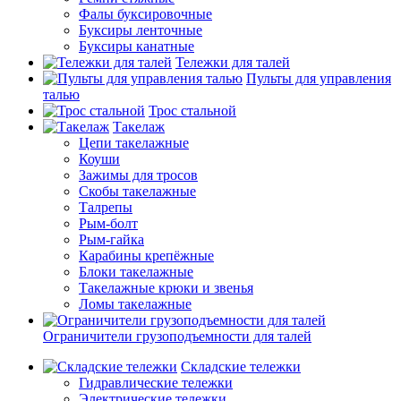
Фалы буксировочные
Буксиры ленточные
Буксиры канатные
Тележки для талей
Пульты для управления
талью
Трос стальной
Такелаж
Цепи такелажные
Коуши
Зажимы для тросов
Скобы такелажные
Талрепы
Рым-болт
Рым-гайка
Карабины крепёжные
Блоки такелажные
Такелажные крюки и звенья
Ломы такелажные
Ограничители грузоподъемности для талей
Складские тележки
Гидравлические тележки
Электрические тележки