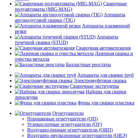
Сварочные
полуавтоматы (MIG-MAG)
Аппараты
аргонодуговой сварки (TIG)
Аппараты плазменной
резки
Аппараты
точечной сварки (STUD)
Сварочная автоматизация
Лазерная сварка и
очистка металла
Балластные реостаты
Аппараты для сварки труб
Электромуфтовая сварка
Сварочные экструдеры
Наборы для сварки
линолеума
Фены для сварки пластика
Огнетушители
Порошковые огнетушители (ОП)
Углекислотные огнетушители (ОУ)
Воздушно-пенные огнетушители (ОВП)
Воздушно-эмульсионные огнетушители (ОВЭ)