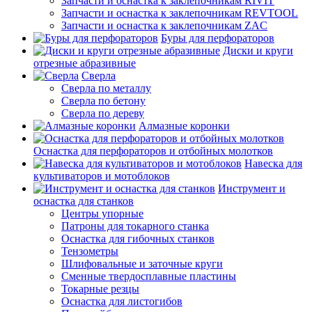
Запчасти и оснастка к заклепочникам RIVIT
Запчасти и оснастка к заклепочникам REVTOOL
Запчасти и оснастка к заклепочникам ZAC
Буры для перфораторов
Диски и круги
отрезные абразивные
Сверла
Сверла по металлу
Сверла по бетону
Сверла по дереву
Алмазные коронки
Оснастка для перфораторов и отбойных молотков
Навеска для
культиваторов и мотоблоков
Инструмент и
оснастка для станков
Центры упорные
Патроны для токарного станка
Оснастка для гибочных станков
Тензометры
Шлифовальные и заточные круги
Сменные твердосплавные пластины
Токарные резцы
Оснастка для листогибов