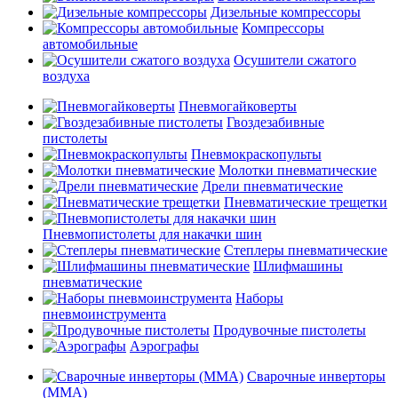
Дизельные компрессоры
Компрессоры
автомобильные
Осушители сжатого
воздуха
Пневмогайковерты
Гвоздезабивные
пистолеты
Пневмокраскопульты
Молотки пневматические
Дрели пневматические
Пневматические трещетки
Пневмопистолеты для накачки шин
Степлеры пневматические
Шлифмашины
пневматические
Наборы
пневмоинструмента
Продувочные пистолеты
Аэрографы
Сварочные инверторы
(MMA)