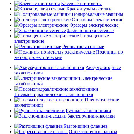
Клеевые пистолеты
Краскопульты сетевые
Полировальные машины
Степлеры электрические
Фрезеры электрические
Заклепочники сетевые
Пилы цепные
электрические
Реноваторы сетевые
Ножницы по
металлу электрические
Аккумуляторные
заклепочники
Электрические
заклёпочники
Пневмогидравлические заклёпочники
Пневматические
заклепочники
Ручные заклепочники
Заклепочники-насадки
Разгонщики фланцев
Опрессовочные насосы