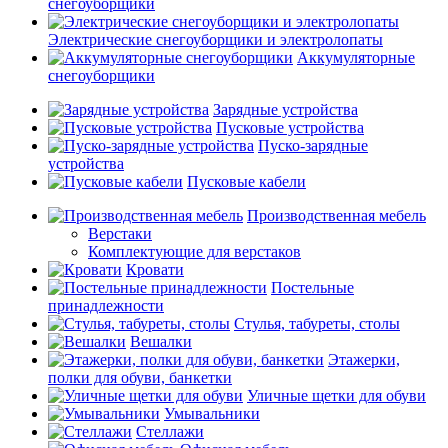
снегоуборщики
Электрические снегоуборщики и электролопаты
Аккумуляторные
снегоуборщики
Зарядные устройства
Пусковые устройства
Пуско-зарядные
устройства
Пусковые кабели
Производственная мебель
Верстаки
Комплектующие для верстаков
Кровати
Постельные
принадлежности
Стулья, табуреты, столы
Вешалки
Этажерки,
полки для обуви, банкетки
Уличные щетки для обуви
Умывальники
Стеллажи