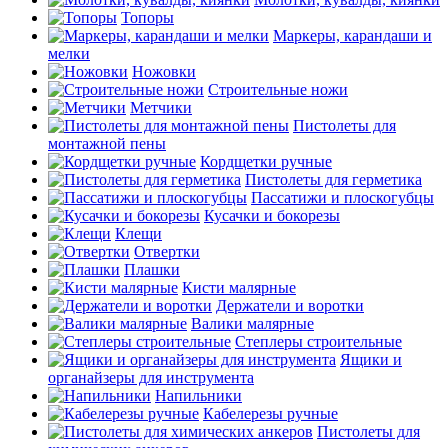
Топоры
Маркеры, карандаши и
мелки
Ножовки
Строительные ножи
Метчики
Пистолеты для
монтажной пены
Кордщетки ручные
Пистолеты для герметика
Пассатижи и плоскогубцы
Кусачки и бокорезы
Клещи
Отвертки
Плашки
Кисти малярные
Держатели и воротки
Валики малярные
Степлеры строительные
Ящики и
органайзеры для инструмента
Напильники
Кабелерезы ручные
Пистолеты для