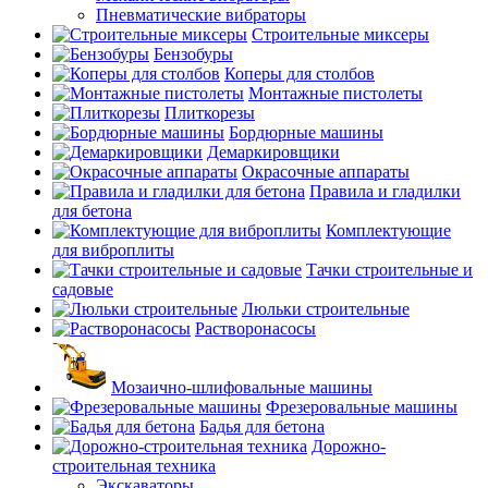
Пневматические вибраторы
Строительные миксеры
Бензобуры
Коперы для столбов
Монтажные пистолеты
Плиткорезы
Бордюрные машины
Демаркировщики
Окрасочные аппараты
Правила и гладилки
для бетона
Комплектующие
для виброплиты
Тачки строительные и
садовые
Люльки строительные
Растворонасосы
Мозаично-шлифовальные машины
Фрезеровальные машины
Бадья для бетона
Дорожно-
строительная техника
Экскаваторы