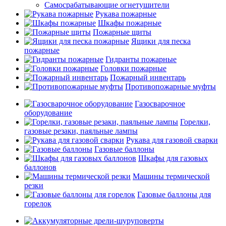
Самосрабатывающие огнетушители
Рукава пожарные
Шкафы пожарные
Пожарные щиты
Ящики для песка
пожарные
Гидранты пожарные
Головки пожарные
Пожарный инвентарь
Противопожарные муфты
Газосварочное
оборудование
Горелки,
газовые резаки, паяльные лампы
Рукава для газовой сварки
Газовые баллоны
Шкафы для газовых
баллонов
Машины термической
резки
Газовые баллоны для
горелок