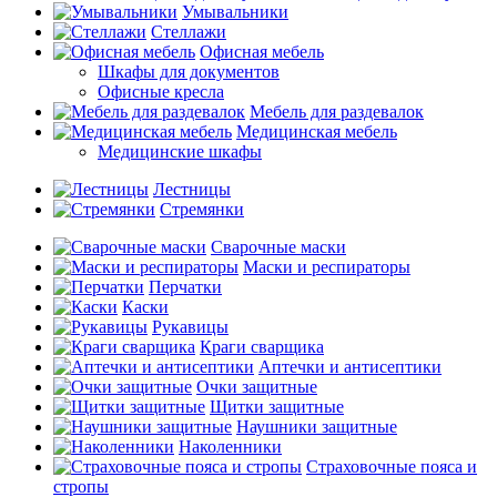
Умывальники
Стеллажи
Офисная мебель
Шкафы для документов
Офисные кресла
Мебель для раздевалок
Медицинская мебель
Медицинские шкафы
Лестницы
Стремянки
Сварочные маски
Маски и респираторы
Перчатки
Каски
Рукавицы
Краги сварщика
Аптечки и антисептики
Очки защитные
Щитки защитные
Наушники защитные
Наколенники
Страховочные пояса и
стропы