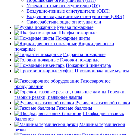
Порошковые огнетушители (ОП)
Углекислотные огнетушители (ОУ)
Воздушно-пенные огнетушители (ОВП)
Воздушно-эмульсионные огнетушители (ОВЭ)
Самосрабатывающие огнетушители
Рукава пожарные
Шкафы пожарные
Пожарные щиты
Ящики для песка
пожарные
Гидранты пожарные
Головки пожарные
Пожарный инвентарь
Противопожарные муфты
Газосварочное
оборудование
Горелки,
газовые резаки, паяльные лампы
Рукава для газовой сварки
Газовые баллоны
Шкафы для газовых
баллонов
Машины термической
резки