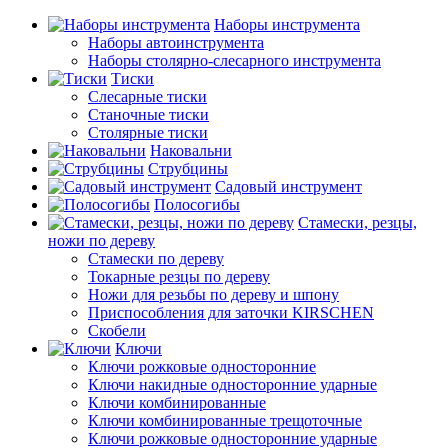
Наборы инструмента
Наборы автоинструмента
Наборы столярно-слесарного инструмента
Тиски
Слесарные тиски
Станочные тиски
Столярные тиски
Наковальни
Струбцины
Садовый инструмент
Полосогибы
Стамески, резцы,
ножи по дереву
Стамески по дереву
Токарные резцы по дереву
Ножи для резьбы по дереву и шпону
Приспособления для заточки KIRSCHEN
Скобели
Ключи
Ключи рожковые односторонние
Ключи накидные односторонние ударные
Ключи комбинированные
Ключи комбинированные трещоточные
Ключи рожковые односторонние ударные