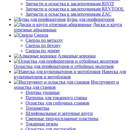
Запчасти и оснастка к заклепочникам RIVIT
Запчасти и оснастка к заклепочникам REVTOOL
Запчасти и оснастка к заклепочникам ZAC
Буры для перфораторов
Диски и круги
отрезные абразивные
Сверла
Сверла по металлу
Сверла по бетону
Сверла по дереву
Алмазные коронки
Оснастка для перфораторов и отбойных молотков
Навеска для
культиваторов и мотоблоков
Инструмент и
оснастка для станков
Центры упорные
Патроны для токарного станка
Оснастка для гибочных станков
Тензометры
Шлифовальные и заточные круги
Сменные твердосплавные пластины
Токарные резцы
Оснастка для листогибов