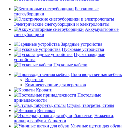
Бензиновые
снегоуборщики
Электрические снегоуборщики и электролопаты
Аккумуляторные
снегоуборщики
Зарядные устройства
Пусковые устройства
Пуско-зарядные
устройства
Пусковые кабели
Производственная мебель
Верстаки
Комплектующие для верстаков
Кровати
Постельные
принадлежности
Стулья, табуреты, столы
Вешалки
Этажерки,
полки для обуви, банкетки
Уличные щетки для обуви