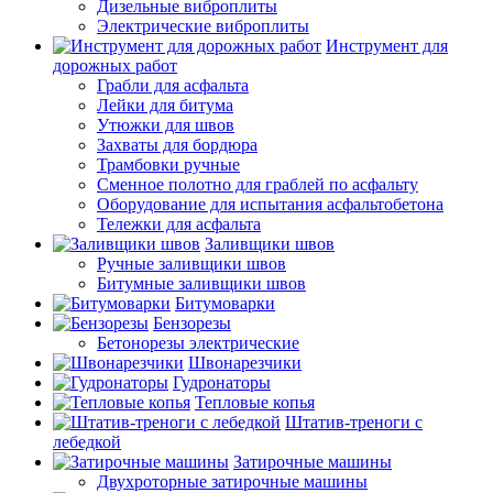
Дизельные виброплиты
Электрические виброплиты
Инструмент для
дорожных работ
Грабли для асфальта
Лейки для битума
Утюжки для швов
Захваты для бордюра
Трамбовки ручные
Сменное полотно для граблей по асфальту
Оборудование для испытания асфальтобетона
Тележки для асфальта
Заливщики швов
Ручные заливщики швов
Битумные заливщики швов
Битумоварки
Бензорезы
Бетонорезы электрические
Швонарезчики
Гудронаторы
Тепловые копья
Штатив-треноги с
лебедкой
Затирочные машины
Двухроторные затирочные машины