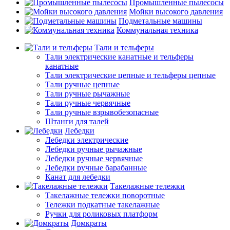
Промышленные пылесосы
Мойки высокого давления
Подметальные машины
Коммунальная техника
Тали и тельферы
Тали электрические канатные и тельферы
канатные
Тали электрические цепные и тельферы цепные
Тали ручные цепные
Тали ручные рычажные
Тали ручные червячные
Тали ручные взрывобезопасные
Штанги для талей
Лебедки
Лебедки электрические
Лебедки ручные рычажные
Лебедки ручные червячные
Лебедки ручные барабанные
Канат для лебедки
Такелажные тележки
Такелажные тележки поворотные
Тележки подкатные такелажные
Ручки для роликовых платформ
Домкраты