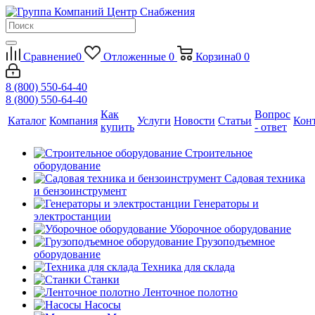
Сравнение
0
Отложенные
0
Корзина
0
0
8 (800) 550-64-40
8 (800) 550-64-40
Как
Вопрос
Каталог
Компания
Услуги
Новости
Статьи
Кон
купить
- ответ
Строительное
оборудование
Садовая техника
и бензоинструмент
Генераторы и
электростанции
Уборочное оборудование
Грузоподъемное
оборудование
Техника для склада
Станки
Ленточное полотно
Насосы