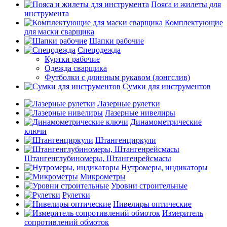
Пояса и жилеты для
инструмента
Комплектующие
для маски сварщика
Шапки рабочие
Спецодежда
Куртки рабочие
Одежда сварщика
Футболки с длинным рукавом (лонгслив)
Сумки для инструментов
Лазерные рулетки
Лазерные нивелиры
Динамометрические
ключи
Штангенциркули
Штангенглубиномеры, Штангенрейсмасы
Нутромеры, индикаторы
Микрометры
Уровни строительные
Рулетки
Нивелиры оптические
Измеритель
сопротивлений обмоток