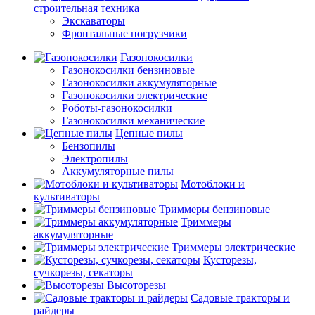
строительная техника
Экскаваторы
Фронтальные погрузчики
Газонокосилки
Газонокосилки бензиновые
Газонокосилки аккумуляторные
Газонокосилки электрические
Роботы-газонокосилки
Газонокосилки механические
Цепные пилы
Бензопилы
Электропилы
Аккумуляторные пилы
Мотоблоки и
культиваторы
Триммеры бензиновые
Триммеры
аккумуляторные
Триммеры электрические
Кусторезы,
сучкорезы, секаторы
Высоторезы
Садовые тракторы и
райдеры