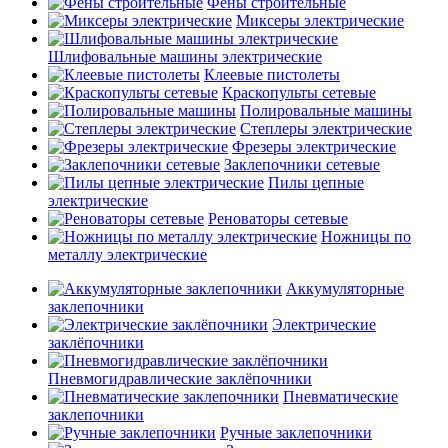
Фены строительные
Миксеры электрические
Шлифовальные машины электрические
Клеевые пистолеты
Краскопульты сетевые
Полировальные машины
Степлеры электрические
Фрезеры электрические
Заклепочники сетевые
Пилы цепные
электрические
Реноваторы сетевые
Ножницы по
металлу электрические
Аккумуляторные
заклепочники
Электрические
заклёпочники
Пневмогидравлические заклёпочники
Пневматические
заклепочники
Ручные заклепочники