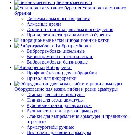
Бетоносмесители
Установки алмазного
бурения
Системы алмазного сверления
Алмазные дрели
Стойки и станины для алмазного бурения
Принадлежности для алмазного бурения
Вибрационные катки
Вибротрамбовки
Вибротрамбовки дизельные
Вибротрамбовки электрические
Вибротрамбовки бензиновые
Виброрейки
Профиль (лезвие) для виброрейки
Привод для виброрейки
Оборудование для вязки, гибки и резки арматуры
Станки для гибки арматуры
Станки для резки арматуры
Рубочные станки для арматуры
Ручные станки для резки арматуры
Станки для выпрямления арматуры и правильно-
отрезные
Арматурогибы ручные
Пистолеты для вязки арматуры