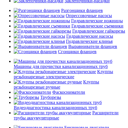
Заклепочники-насадки
Разгонщики фланцев
Опрессовочные насосы
Гидравлические ножницы
Гидравлические съемники
Гидравлические гайкорезы
Гидравлические насосы
Гидравлические клинья
Выравниватели фланцев
Сгонщики фланцев
Машины для прочистки канализационных труб
Клуппы
резьбонарезные электрические
Клуппы
резьбонарезные ручные
Фаскосниматели
Труборезы
Видеодиагностика канализационных труб
Расширители
трубы аккумуляторные
Бензиновые двигатели