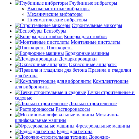
Глубинные вибраторы
Высокочастотные вибраторы
Механические вибраторы
Пневматические вибраторы
Строительные миксеры
Бензобуры
Коперы для столбов
Монтажные пистолеты
Плиткорезы
Бордюрные машины
Демаркировщики
Окрасочные аппараты
Правила и гладилки
для бетона
Комплектующие
для виброплиты
Тачки строительные и
садовые
Люльки строительные
Растворонасосы
Мозаично-
шлифовальные машины
Фрезеровальные машины
Бадья для бетона
Дорожно-