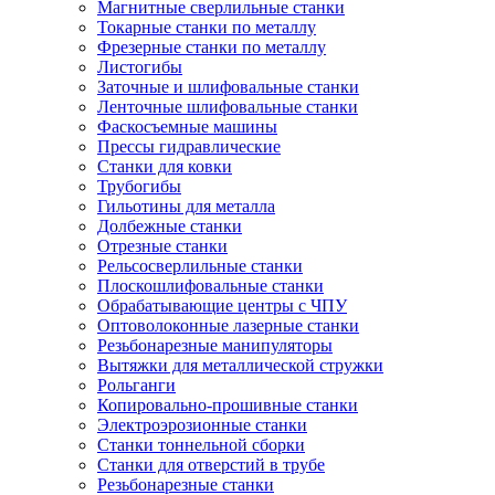
Магнитные сверлильные станки
Токарные станки по металлу
Фрезерные станки по металлу
Листогибы
Заточные и шлифовальные станки
Ленточные шлифовальные станки
Фаскосъемные машины
Прессы гидравлические
Станки для ковки
Трубогибы
Гильотины для металла
Долбежные станки
Отрезные станки
Рельсосверлильные станки
Плоскошлифовальные станки
Обрабатывающие центры с ЧПУ
Оптоволоконные лазерные станки
Резьбонарезные манипуляторы
Вытяжки для металлической стружки
Рольганги
Копировально-прошивные станки
Электроэрозионные станки
Станки тоннельной сборки
Станки для отверстий в трубе
Резьбонарезные станки