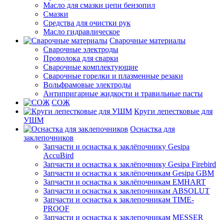
Масло для смазки цепи бензопил
Смазки
Средства для очистки рук
Масло гидравлическое
Сварочные материалы
Сварочные электроды
Проволока для сварки
Сварочные комплектующие
Сварочные горелки и плазменные резаки
Вольфрамовые электроды
Антипригарные жидкости и травильные пасты
СОЖ
Круги лепестковые для
УШМ
Оснастка для
заклепочников
Запчасти и оснастка к заклёпочнику Gesipa
AccuBird
Запчасти и оснастка к заклёпочнику Gesipa Firebird
Запчасти и оснастка к заклёпочникам Gesipa GBM
Запчасти и оснастка к заклёпочникам EMHART
Запчасти и оснастка к заклепочникам ABSOLUT
Запчасти и оснастка к заклепочникам TIME-
PROOF
Запчасти и оснастка к заклепочникам MESSER