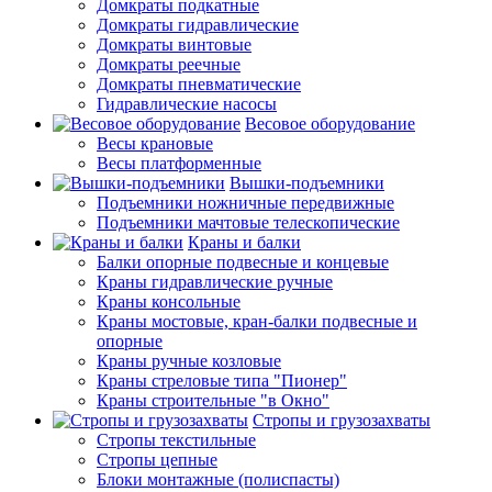
Домкраты подкатные
Домкраты гидравлические
Домкраты винтовые
Домкраты реечные
Домкраты пневматические
Гидравлические насосы
Весовое оборудование
Весы крановые
Весы платформенные
Вышки-подъемники
Подъемники ножничные передвижные
Подъемники мачтовые телескопические
Краны и балки
Балки опорные подвесные и концевые
Краны гидравлические ручные
Краны консольные
Краны мостовые, кран-балки подвесные и
опорные
Краны ручные козловые
Краны стреловые типа "Пионер"
Краны строительные "в Окно"
Стропы и грузозахваты
Стропы текстильные
Стропы цепные
Блоки монтажные (полиспасты)