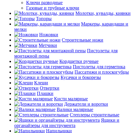
Ключи разводные
Газовые и трубные ключи
Молотки, кувалды, киянки
Топоры
Маркеры, карандаши и
мелки
Ножовки
Строительные ножи
Метчики
Пистолеты для
монтажной пены
Кордщетки ручные
Пистолеты для герметика
Пассатижи и плоскогубцы
Кусачки и бокорезы
Клещи
Отвертки
Плашки
Кисти малярные
Держатели и воротки
Валики малярные
Степлеры строительные
Ящики и
органайзеры для инструмента
Напильники