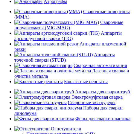
Аэрографы
Сварочные инверторы
(MMA)
Сварочные
полуавтоматы (MIG-MAG)
Аппараты
аргонодуговой сварки (TIG)
Аппараты плазменной
резки
Аппараты
точечной сварки (STUD)
Сварочная автоматизация
Лазерная сварка и
очистка металла
Балластные реостаты
Аппараты для сварки труб
Электромуфтовая сварка
Сварочные экструдеры
Наборы для сварки
линолеума
Фены для сварки пластика
Огнетушители