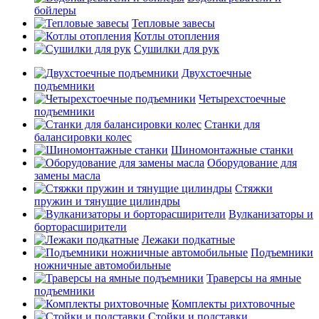
бойлеры
Тепловые завесы
Котлы отопления
Сушилки для рук
Двухстоечные
подъемники
Четырехстоечные
подъемники
Станки для
балансировки колес
Шиномонтажные станки
Оборудование для
замены масла
Стяжки
пружин и тянущие цилиндры
Вулканизаторы и
борторасширители
Лежаки подкатные
Подъемники
ножничные автомобильные
Траверсы на ямные
подъемники
Комплекты рихтовочные
Стойки и подставки