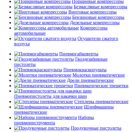
Поршневые компрессоры
Безмасляные компрессоры
Винтовые компрессоры
Бензиновые компрессоры
Дизельные компрессоры
Компрессоры
автомобильные
Осушители сжатого
воздуха
Пневмогайковерты
Гвоздезабивные
пистолеты
Пневмокраскопульты
Молотки пневматические
Дрели пневматические
Пневматические трещетки
Пневмопистолеты для накачки шин
Степлеры пневматические
Шлифмашины
пневматические
Наборы
пневмоинструмента
Продувочные пистолеты