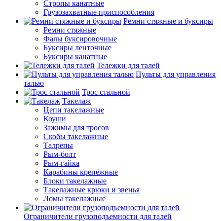
Стропы канатные
Грузозахватные приспособления
Ремни стяжные и буксиры
Ремни стяжные
Фалы буксировочные
Буксиры ленточные
Буксиры канатные
Тележки для талей
Пульты для управления
талью
Трос стальной
Такелаж
Цепи такелажные
Коуши
Зажимы для тросов
Скобы такелажные
Талрепы
Рым-болт
Рым-гайка
Карабины крепёжные
Блоки такелажные
Такелажные крюки и звенья
Ломы такелажные
Ограничители грузоподъемности для талей