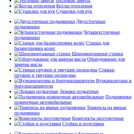
Тепловые завесы
Котлы отопления
Сушилки для рук
Двухстоечные
подъемники
Четырехстоечные
подъемники
Станки для
балансировки колес
Шиномонтажные станки
Оборудование для
замены масла
Стяжки
пружин и тянущие цилиндры
Вулканизаторы и
борторасширители
Лежаки подкатные
Подъемники
ножничные автомобильные
Траверсы на ямные
подъемники
Комплекты рихтовочные
Стойки и подставки
Бензиновые