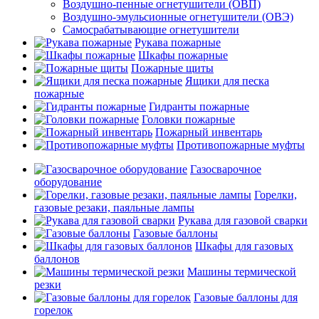
Воздушно-пенные огнетушители (ОВП)
Воздушно-эмульсионные огнетушители (ОВЭ)
Самосрабатывающие огнетушители
Рукава пожарные
Шкафы пожарные
Пожарные щиты
Ящики для песка
пожарные
Гидранты пожарные
Головки пожарные
Пожарный инвентарь
Противопожарные муфты
Газосварочное
оборудование
Горелки,
газовые резаки, паяльные лампы
Рукава для газовой сварки
Газовые баллоны
Шкафы для газовых
баллонов
Машины термической
резки
Газовые баллоны для
горелок