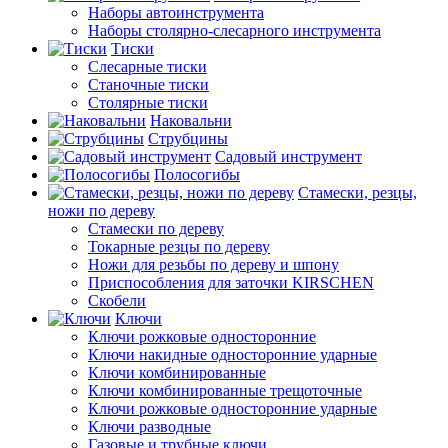
Наборы автоинструмента
Наборы столярно-слесарного инструмента
Тиски
Слесарные тиски
Станочные тиски
Столярные тиски
Наковальни
Струбцины
Садовый инструмент
Полосогибы
Стамески, резцы,
ножи по дереву
Стамески по дереву
Токарные резцы по дереву
Ножи для резьбы по дереву и шпону
Приспособления для заточки KIRSCHEN
Скобели
Ключи
Ключи рожковые односторонние
Ключи накидные односторонние ударные
Ключи комбинированные
Ключи комбинированные трещоточные
Ключи рожковые односторонние ударные
Ключи разводные
Газовые и трубные ключи