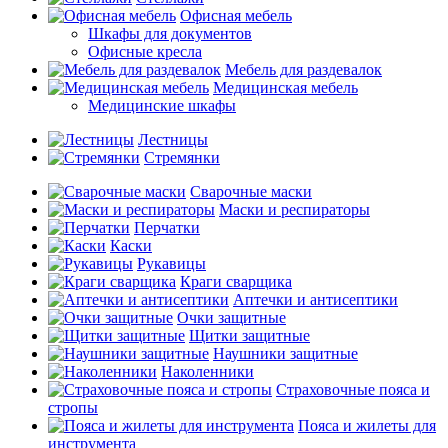
Офисная мебель
Шкафы для документов
Офисные кресла
Мебель для раздевалок
Медицинская мебель
Медицинские шкафы
Лестницы
Стремянки
Сварочные маски
Маски и респираторы
Перчатки
Каски
Рукавицы
Краги сварщика
Аптечки и антисептики
Очки защитные
Щитки защитные
Наушники защитные
Наколенники
Страховочные пояса и
стропы
Пояса и жилеты для
инструмента