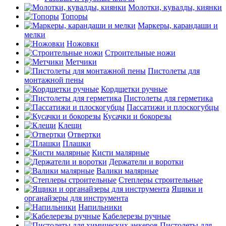
Молотки, кувалды, киянки
Топоры
Маркеры, карандаши и
мелки
Ножовки
Строительные ножи
Метчики
Пистолеты для
монтажной пены
Кордщетки ручные
Пистолеты для герметика
Пассатижи и плоскогубцы
Кусачки и бокорезы
Клещи
Отвертки
Плашки
Кисти малярные
Держатели и воротки
Валики малярные
Степлеры строительные
Ящики и
органайзеры для инструмента
Напильники
Кабелерезы ручные
Пистолеты для