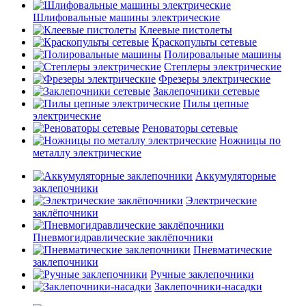
Шлифовальные машины электрические
Клеевые пистолеты
Краскопульты сетевые
Полировальные машины
Степлеры электрические
Фрезеры электрические
Заклепочники сетевые
Пилы цепные
электрические
Реноваторы сетевые
Ножницы по
металлу электрические
Аккумуляторные
заклепочники
Электрические
заклёпочники
Пневмогидравлические заклёпочники
Пневматические
заклепочники
Ручные заклепочники
Заклепочники-насадки