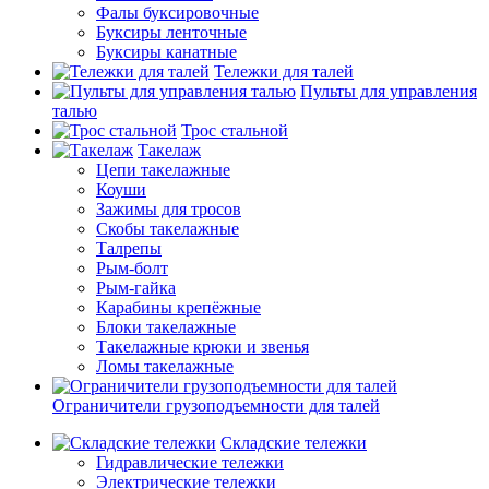
Фалы буксировочные
Буксиры ленточные
Буксиры канатные
Тележки для талей
Пульты для управления
талью
Трос стальной
Такелаж
Цепи такелажные
Коуши
Зажимы для тросов
Скобы такелажные
Талрепы
Рым-болт
Рым-гайка
Карабины крепёжные
Блоки такелажные
Такелажные крюки и звенья
Ломы такелажные
Ограничители грузоподъемности для талей
Складские тележки
Гидравлические тележки
Электрические тележки