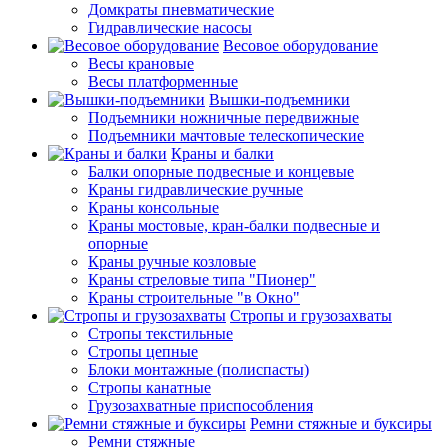
Домкраты пневматические
Гидравлические насосы
Весовое оборудование
Весы крановые
Весы платформенные
Вышки-подъемники
Подъемники ножничные передвижные
Подъемники мачтовые телескопические
Краны и балки
Балки опорные подвесные и концевые
Краны гидравлические ручные
Краны консольные
Краны мостовые, кран-балки подвесные и
опорные
Краны ручные козловые
Краны стреловые типа "Пионер"
Краны строительные "в Окно"
Стропы и грузозахваты
Стропы текстильные
Стропы цепные
Блоки монтажные (полиспасты)
Стропы канатные
Грузозахватные приспособления
Ремни стяжные и буксиры
Ремни стяжные