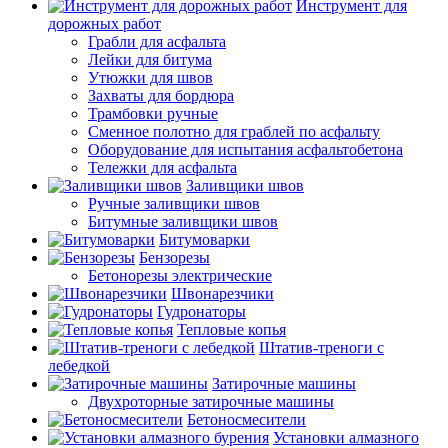
Инструмент для
дорожных работ
Грабли для асфальта
Лейки для битума
Утюжки для швов
Захваты для бордюра
Трамбовки ручные
Сменное полотно для граблей по асфальту
Оборудование для испытания асфальтобетона
Тележки для асфальта
Заливщики швов
Ручные заливщики швов
Битумные заливщики швов
Битумоварки
Бензорезы
Бетонорезы электрические
Швонарезчики
Гудронаторы
Тепловые копья
Штатив-треноги с
лебедкой
Затирочные машины
Двухроторные затирочные машины
Бетоносмесители
Установки алмазного