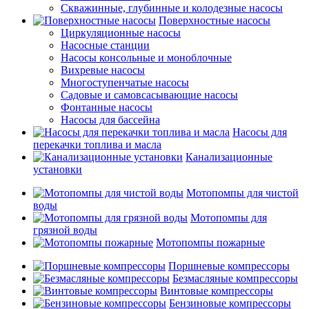
Скважинные, глубинные и колодезные насосы
Поверхностные насосы
Циркуляционные насосы
Насосные станции
Насосы консольные и моноблочные
Вихревые насосы
Многоступенчатые насосы
Садовые и самовсасывающие насосы
Фонтанные насосы
Насосы для бассейна
Насосы для
перекачки топлива и масла
Канализационные
установки
Мотопомпы для чистой
воды
Мотопомпы для
грязной воды
Мотопомпы пожарные
Поршневые компрессоры
Безмасляные компрессоры
Винтовые компрессоры
Бензиновые компрессоры