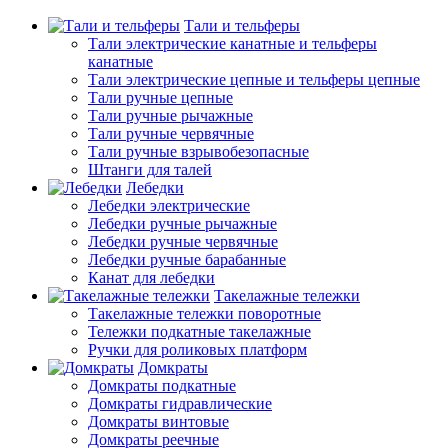
Тали и тельферы
Тали электрические канатные и тельферы
канатные
Тали электрические цепные и тельферы цепные
Тали ручные цепные
Тали ручные рычажные
Тали ручные червячные
Тали ручные взрывобезопасные
Штанги для талей
Лебедки
Лебедки электрические
Лебедки ручные рычажные
Лебедки ручные червячные
Лебедки ручные барабанные
Канат для лебедки
Такелажные тележки
Такелажные тележки поворотные
Тележки подкатные такелажные
Ручки для роликовых платформ
Домкраты
Домкраты подкатные
Домкраты гидравлические
Домкраты винтовые
Домкраты реечные