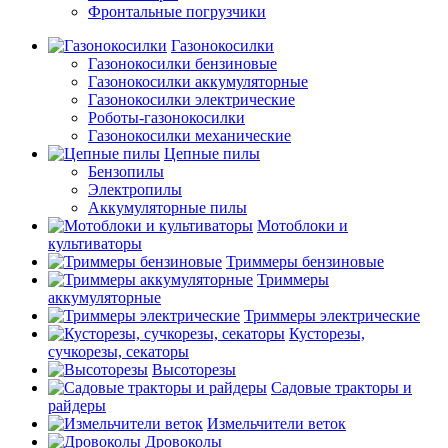
Фронтальные погрузчики
Газонокосилки
Газонокосилки бензиновые
Газонокосилки аккумуляторные
Газонокосилки электрические
Роботы-газонокосилки
Газонокосилки механические
Цепные пилы
Бензопилы
Электропилы
Аккумуляторные пилы
Мотоблоки и
культиваторы
Триммеры бензиновые
Триммеры
аккумуляторные
Триммеры электрические
Кусторезы,
сучкорезы, секаторы
Высоторезы
Садовые тракторы и
райдеры
Измельчители веток
Дровоколы