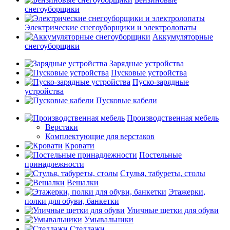
снегоуборщики
Электрические снегоуборщики и электролопаты
Аккумуляторные
снегоуборщики
Зарядные устройства
Пусковые устройства
Пуско-зарядные
устройства
Пусковые кабели
Производственная мебель
Верстаки
Комплектующие для верстаков
Кровати
Постельные
принадлежности
Стулья, табуреты, столы
Вешалки
Этажерки,
полки для обуви, банкетки
Уличные щетки для обуви
Умывальники
Стеллажи