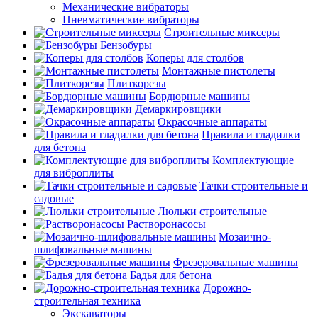
Механические вибраторы
Пневматические вибраторы
Строительные миксеры
Бензобуры
Коперы для столбов
Монтажные пистолеты
Плиткорезы
Бордюрные машины
Демаркировщики
Окрасочные аппараты
Правила и гладилки
для бетона
Комплектующие
для виброплиты
Тачки строительные и
садовые
Люльки строительные
Растворонасосы
Мозаично-
шлифовальные машины
Фрезеровальные машины
Бадья для бетона
Дорожно-
строительная техника
Экскаваторы