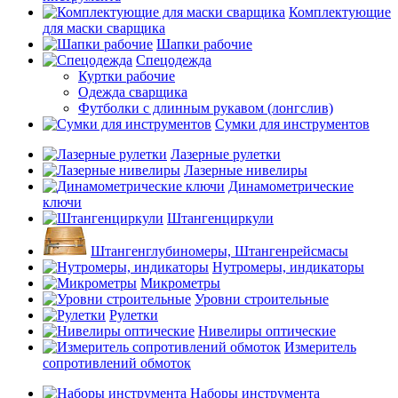
Комплектующие
для маски сварщика
Шапки рабочие
Спецодежда
Куртки рабочие
Одежда сварщика
Футболки с длинным рукавом (лонгслив)
Сумки для инструментов
Лазерные рулетки
Лазерные нивелиры
Динамометрические
ключи
Штангенциркули
Штангенглубиномеры, Штангенрейсмасы
Нутромеры, индикаторы
Микрометры
Уровни строительные
Рулетки
Нивелиры оптические
Измеритель
сопротивлений обмоток
Наборы инструмента