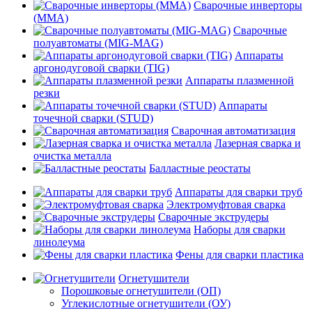
Сварочные инверторы
(MMA)
Сварочные
полуавтоматы (MIG-MAG)
Аппараты
аргонодуговой сварки (TIG)
Аппараты плазменной
резки
Аппараты
точечной сварки (STUD)
Сварочная автоматизация
Лазерная сварка и
очистка металла
Балластные реостаты
Аппараты для сварки труб
Электромуфтовая сварка
Сварочные экструдеры
Наборы для сварки
линолеума
Фены для сварки пластика
Огнетушители
Порошковые огнетушители (ОП)
Углекислотные огнетушители (ОУ)