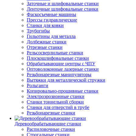
Заточные и шлифовальные станки
Ленточные шлифовальные станки
Фаскосъемные машины
Прессы гидравлические
Станки для ковки
Трубогибы
Гильотины для металла
Долбежные станки
Отрезные станки
Рельсосверлильные станки
Плоскошлифовальные станки
Обрабатывающие центры с ЧПУ
Оптоволоконные лазерные станки
Резьбонарезные манипуляторы
Вытяжки для металлической стружки
Рольганги
Копировально-прошивные станки
Электроэрозионные станки
Станки тоннельной сборки
Станки для отверстий в трубе
Резьбонарезные станки
Деревообрабатывающие станки
Распиловочные станки
Строгальные станки