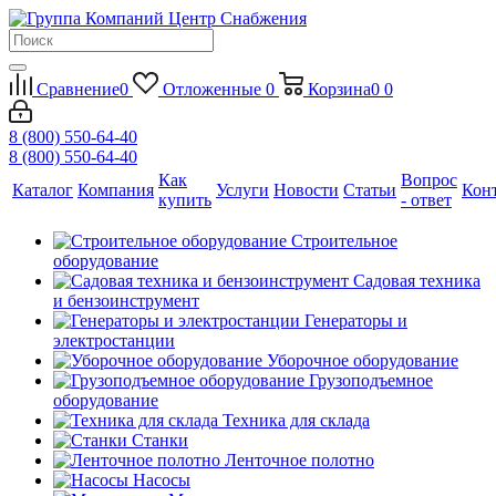
Сравнение
0
Отложенные
0
Корзина
0
0
8 (800) 550-64-40
8 (800) 550-64-40
Как
Вопрос
Каталог
Компания
Услуги
Новости
Статьи
Кон
купить
- ответ
Строительное
оборудование
Садовая техника
и бензоинструмент
Генераторы и
электростанции
Уборочное оборудование
Грузоподъемное
оборудование
Техника для склада
Станки
Ленточное полотно
Насосы