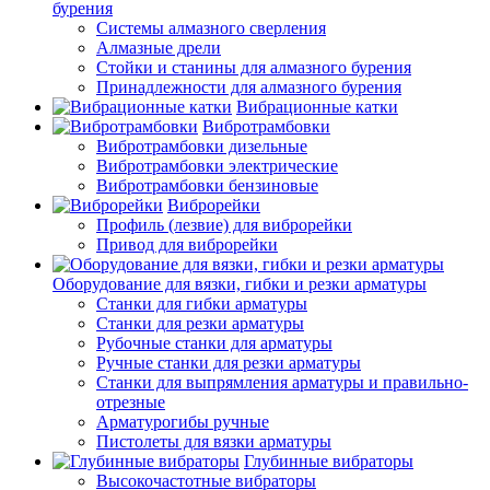
бурения
Системы алмазного сверления
Алмазные дрели
Стойки и станины для алмазного бурения
Принадлежности для алмазного бурения
Вибрационные катки
Вибротрамбовки
Вибротрамбовки дизельные
Вибротрамбовки электрические
Вибротрамбовки бензиновые
Виброрейки
Профиль (лезвие) для виброрейки
Привод для виброрейки
Оборудование для вязки, гибки и резки арматуры
Станки для гибки арматуры
Станки для резки арматуры
Рубочные станки для арматуры
Ручные станки для резки арматуры
Станки для выпрямления арматуры и правильно-
отрезные
Арматурогибы ручные
Пистолеты для вязки арматуры
Глубинные вибраторы
Высокочастотные вибраторы