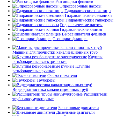
Разгонщики фланцев
Опрессовочные насосы
Гидравлические ножницы
Гидравлические съемники
Гидравлические гайкорезы
Гидравлические насосы
Гидравлические клинья
Выравниватели фланцев
Сгонщики фланцев
Машины для прочистки канализационных труб
Клуппы
резьбонарезные электрические
Клуппы
резьбонарезные ручные
Фаскосниматели
Труборезы
Видеодиагностика канализационных труб
Расширители
трубы аккумуляторные
Бензиновые двигатели
Дизельные двигатели