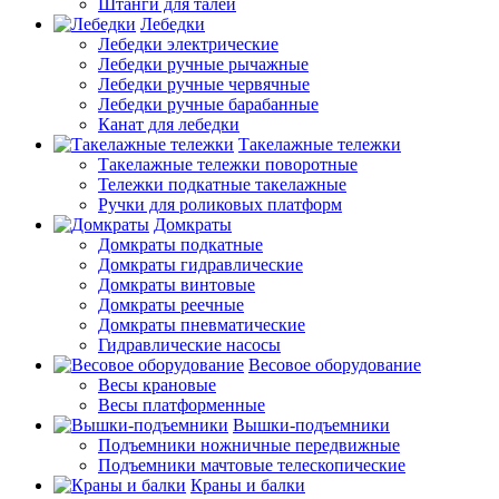
Штанги для талей
Лебедки
Лебедки электрические
Лебедки ручные рычажные
Лебедки ручные червячные
Лебедки ручные барабанные
Канат для лебедки
Такелажные тележки
Такелажные тележки поворотные
Тележки подкатные такелажные
Ручки для роликовых платформ
Домкраты
Домкраты подкатные
Домкраты гидравлические
Домкраты винтовые
Домкраты реечные
Домкраты пневматические
Гидравлические насосы
Весовое оборудование
Весы крановые
Весы платформенные
Вышки-подъемники
Подъемники ножничные передвижные
Подъемники мачтовые телескопические
Краны и балки