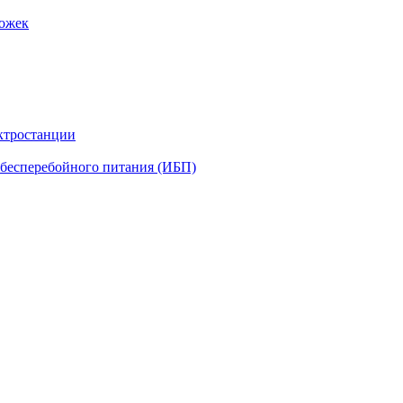
рожек
ктростанции
бесперебойного питания (ИБП)