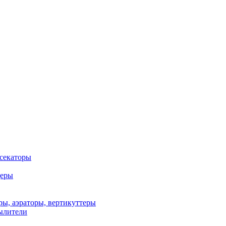
 секаторы
деры
ы, аэраторы, вертикуттеры
ылители