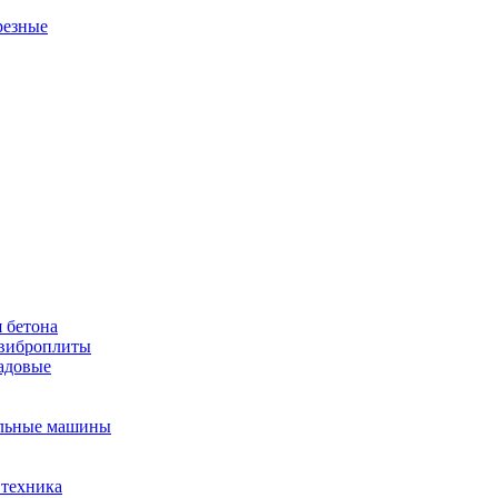
резные
 бетона
виброплиты
садовые
льные машины
 техника