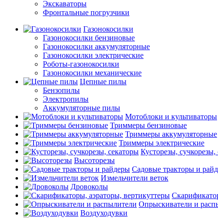
Экскаваторы
Фронтальные погрузчики
Газонокосилки
Газонокосилки бензиновые
Газонокосилки аккумуляторные
Газонокосилки электрические
Роботы-газонокосилки
Газонокосилки механические
Цепные пилы
Бензопилы
Электропилы
Аккумуляторные пилы
Мотоблоки и культиваторы
Триммеры бензиновые
Триммеры аккумуляторные
Триммеры электрические
Кусторезы, сучкорезы,
Высоторезы
Садовые тракторы и рай
Измельчители веток
Дровоколы
Скарификатор
Опрыскиватели и расп
Воздуходувки