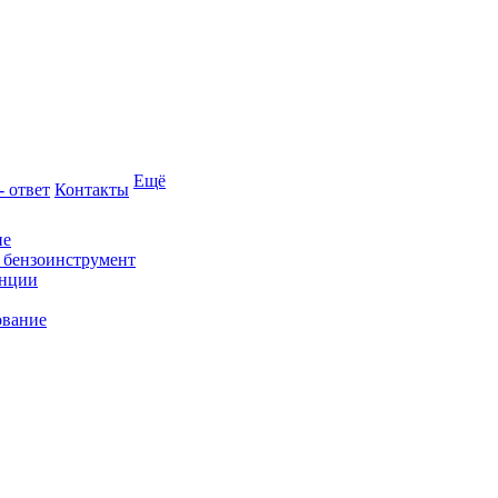
Ещё
- ответ
Контакты
ие
и бензоинструмент
анции
ование