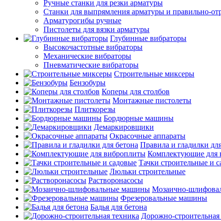
Ручные станки для резки арматуры
Станки для выпрямления арматуры и правильно-от
Арматурогибы ручные
Пистолеты для вязки арматуры
Глубинные вибраторы
Высокочастотные вибраторы
Механические вибраторы
Пневматические вибраторы
Строительные миксеры
Бензобуры
Коперы для столбов
Монтажные пистолеты
Плиткорезы
Бордюрные машины
Демаркировщики
Окрасочные аппараты
Правила и гладилки для
Комплектующие для 
Тачки строительные и 
Люльки строительные
Растворонасосы
Мозаично-шлифова
Фрезеровальные машины
Бадья для бетона
Дорожно-строительная