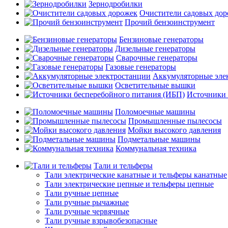
Зернодробилки
Очистители садовых до
Прочий бензоинструмент
Бензиновые генераторы
Дизельные генераторы
Сварочные генераторы
Газовые генераторы
Аккумуляторные эле
Осветительные вышки
Источники 
Поломоечные машины
Промышленные пылесосы
Мойки высокого давления
Подметальные машины
Коммунальная техника
Тали и тельферы
Тали электрические канатные и тельферы канатные
Тали электрические цепные и тельферы цепные
Тали ручные цепные
Тали ручные рычажные
Тали ручные червячные
Тали ручные взрывобезопасные