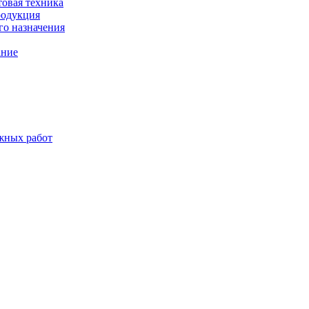
товая техника
родукция
о назначения
ание
жных работ