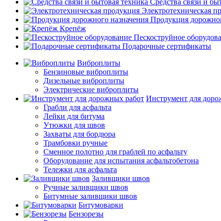
Средства связи и бы
Электротехническая п
Продукция дорожног
Крепёж
Пескоструйное оборудов
Подарочные сертификаты
Виброплиты
Бензиновые виброплиты
Дизельные виброплиты
Электрические виброплиты
Инструмент для доро
Грабли для асфальта
Лейки для битума
Утюжки для швов
Захваты для бордюра
Трамбовки ручные
Сменное полотно для граблей по асфальту
Оборудование для испытания асфальтобетона
Тележки для асфальта
Заливщики швов
Ручные заливщики швов
Битумные заливщики швов
Битумоварки
Бензорезы