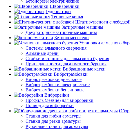
Бетонорезы электрические
Швонарезчики
Гудронаторы
Тепловые копья
Штатив-треноги с лебедко
Затирочные машины
Двухроторные затирочные машины
Бетоносмесители
Установки алмазного бур
Системы алмазного сверления
Алмазные дрели
Стойки и станины для алмазного бурения
Принадлежности для алмазного бурения
Вибрационные катки
Вибротрамбовки
Вибротрамбовки дизельные
Вибротрамбовки электрические
Вибротрамбовки бензиновые
Виброрейки
Профиль (лезвие) для виброрейки
Привод для виброрейки
Обору
Станки для гибки арматуры
Станки для резки арматуры
Рубочные станки для арматуры