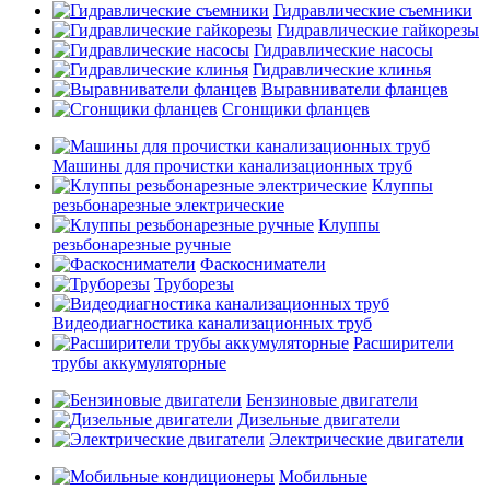
Гидравлические съемники
Гидравлические гайкорезы
Гидравлические насосы
Гидравлические клинья
Выравниватели фланцев
Сгонщики фланцев
Машины для прочистки канализационных труб
Клуппы
резьбонарезные электрические
Клуппы
резьбонарезные ручные
Фаскосниматели
Труборезы
Видеодиагностика канализационных труб
Расширители
трубы аккумуляторные
Бензиновые двигатели
Дизельные двигатели
Электрические двигатели
Мобильные