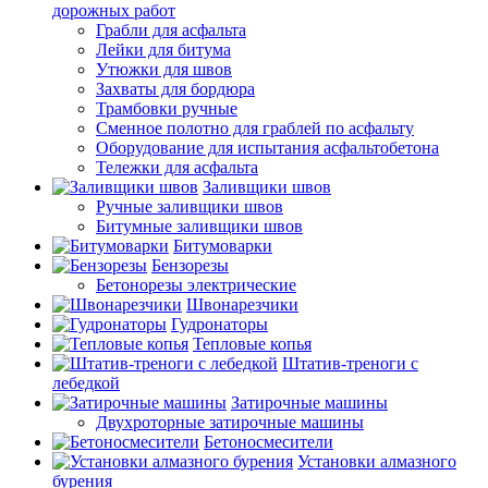
дорожных работ
Грабли для асфальта
Лейки для битума
Утюжки для швов
Захваты для бордюра
Трамбовки ручные
Сменное полотно для граблей по асфальту
Оборудование для испытания асфальтобетона
Тележки для асфальта
Заливщики швов
Ручные заливщики швов
Битумные заливщики швов
Битумоварки
Бензорезы
Бетонорезы электрические
Швонарезчики
Гудронаторы
Тепловые копья
Штатив-треноги с
лебедкой
Затирочные машины
Двухроторные затирочные машины
Бетоносмесители
Установки алмазного
бурения