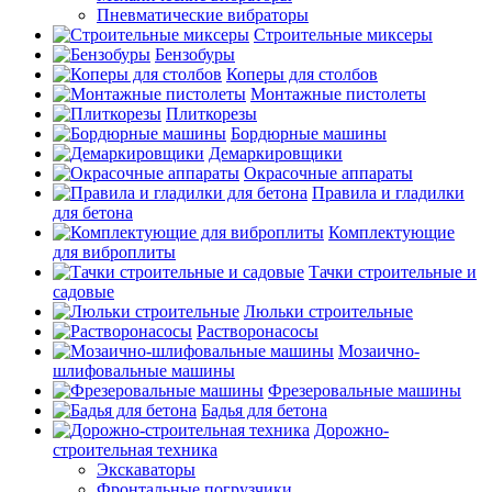
Пневматические вибраторы
Строительные миксеры
Бензобуры
Коперы для столбов
Монтажные пистолеты
Плиткорезы
Бордюрные машины
Демаркировщики
Окрасочные аппараты
Правила и гладилки
для бетона
Комплектующие
для виброплиты
Тачки строительные и
садовые
Люльки строительные
Растворонасосы
Мозаично-
шлифовальные машины
Фрезеровальные машины
Бадья для бетона
Дорожно-
строительная техника
Экскаваторы
Фронтальные погрузчики