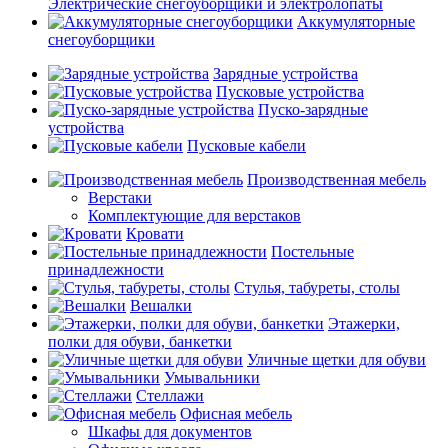
Электрические снегоуборщики и электролопаты
Аккумуляторные
снегоуборщики
Зарядные устройства
Пусковые устройства
Пуско-зарядные
устройства
Пусковые кабели
Производственная мебель
Верстаки
Комплектующие для верстаков
Кровати
Постельные
принадлежности
Стулья, табуреты, столы
Вешалки
Этажерки,
полки для обуви, банкетки
Уличные щетки для обуви
Умывальники
Стеллажи
Офисная мебель
Шкафы для документов