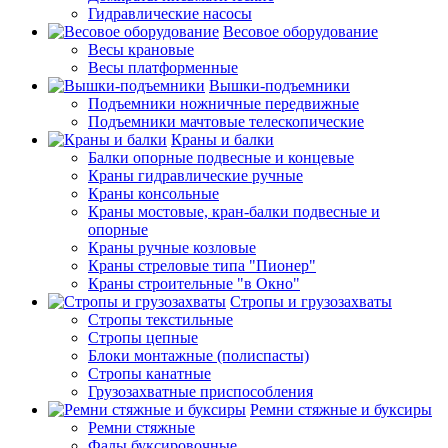
Гидравлические насосы
Весовое оборудование
Весы крановые
Весы платформенные
Вышки-подъемники
Подъемники ножничные передвижные
Подъемники мачтовые телескопические
Краны и балки
Балки опорные подвесные и концевые
Краны гидравлические ручные
Краны консольные
Краны мостовые, кран-балки подвесные и
опорные
Краны ручные козловые
Краны стреловые типа "Пионер"
Краны строительные "в Окно"
Стропы и грузозахваты
Стропы текстильные
Стропы цепные
Блоки монтажные (полиспасты)
Стропы канатные
Грузозахватные приспособления
Ремни стяжные и буксиры
Ремни стяжные
Фалы буксировочные