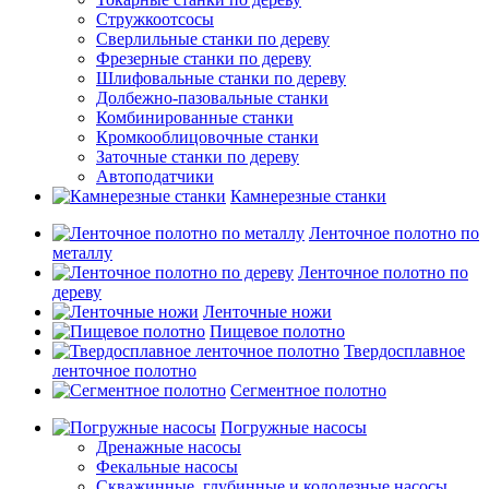
Стружкоотсосы
Сверлильные станки по дереву
Фрезерные станки по дереву
Шлифовальные станки по дереву
Долбежно-пазовальные станки
Комбинированные станки
Кромкооблицовочные станки
Заточные станки по дереву
Автоподатчики
Камнерезные станки
Ленточное полотно по
металлу
Ленточное полотно по
дереву
Ленточные ножи
Пищевое полотно
Твердосплавное
ленточное полотно
Сегментное полотно
Погружные насосы
Дренажные насосы
Фекальные насосы
Скважинные, глубинные и колодезные насосы