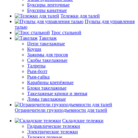
Буксиры ленточные
Буксиры канатные
Тележки для талей
Пульты для управления
талью
Трос стальной
Такелаж
Цепи такелажные
Коуши
Зажимы для тросов
Скобы такелажные
Талрепы
Рым-болт
Рым-гайка
Карабины крепёжные
Блоки такелажные
Такелажные крюки и звенья
Ломы такелажные
Ограничители грузоподъемности для талей
Складские тележки
Гидравлические тележки
Электрические тележки
Тележки ручные