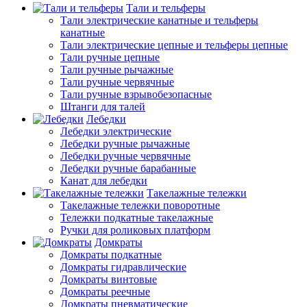
Тали и тельферы
Тали электрические канатные и тельферы
канатные
Тали электрические цепные и тельферы цепные
Тали ручные цепные
Тали ручные рычажные
Тали ручные червячные
Тали ручные взрывобезопасные
Штанги для талей
Лебедки
Лебедки электрические
Лебедки ручные рычажные
Лебедки ручные червячные
Лебедки ручные барабанные
Канат для лебедки
Такелажные тележки
Такелажные тележки поворотные
Тележки подкатные такелажные
Ручки для роликовых платформ
Домкраты
Домкраты подкатные
Домкраты гидравлические
Домкраты винтовые
Домкраты реечные
Домкраты пневматические