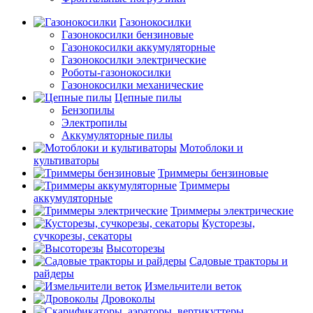
Газонокосилки
Газонокосилки бензиновые
Газонокосилки аккумуляторные
Газонокосилки электрические
Роботы-газонокосилки
Газонокосилки механические
Цепные пилы
Бензопилы
Электропилы
Аккумуляторные пилы
Мотоблоки и
культиваторы
Триммеры бензиновые
Триммеры
аккумуляторные
Триммеры электрические
Кусторезы,
сучкорезы, секаторы
Высоторезы
Садовые тракторы и
райдеры
Измельчители веток
Дровоколы