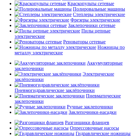
Краскопульты сетевые
Полировальные машины
Степлеры электрические
Фрезеры электрические
Заклепочники сетевые
Пилы цепные
электрические
Реноваторы сетевые
Ножницы по
металлу электрические
Аккумуляторные
заклепочники
Электрические
заклёпочники
Пневмогидравлические заклёпочники
Пневматические
заклепочники
Ручные заклепочники
Заклепочники-насадки
Разгонщики фланцев
Опрессовочные насосы
Гидравлические ножницы