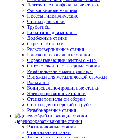
Ленточные шлифовальные станки
Фаскосъемные машины
Прессы гидравлические
Станки для ковки
Трубогибы
Гильотины для металла
Долбежные станки
Отрезные станки
Рельсосверлильные станки
Плоскошлифовальные станки
Обрабатывающие центры с ЧПУ
Оптоволоконные лазерные станки
Резьбонарезные манипуляторы
Вытяжки для металлической стружки
Рольганги
Копировально-прошивные станки
Электроэрозионные станки
Станки тоннельной сборки
Станки для отверстий в трубе
Резьбонарезные станки
Деревообрабатывающие станки
Распиловочные станки
Строгальные станки
Токарные станки по дереву