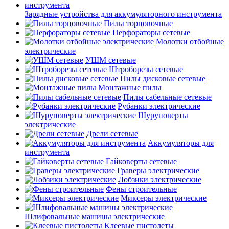
Зарядные устройства для аккумуляторного инструмента
Пилы торцовочные
Перфораторы сетевые
Молотки отбойные
электрические
УШМ сетевые
Штроборезы сетевые
Пилы дисковые сетевые
Монтажные пилы
Пилы сабельные сетевые
Рубанки электрические
Шуруповерты
электрические
Дрели сетевые
Аккумуляторы для
инструмента
Гайковерты сетевые
Граверы электрические
Лобзики электрические
Фены строительные
Миксеры электрические
Шлифовальные машины электрические
Клеевые пистолеты