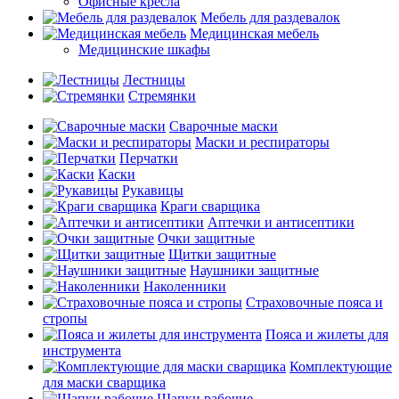
Офисные кресла
Мебель для раздевалок
Медицинская мебель
Медицинские шкафы
Лестницы
Стремянки
Сварочные маски
Маски и респираторы
Перчатки
Каски
Рукавицы
Краги сварщика
Аптечки и антисептики
Очки защитные
Щитки защитные
Наушники защитные
Наколенники
Страховочные пояса и
стропы
Пояса и жилеты для
инструмента
Комплектующие
для маски сварщика
Шапки рабочие