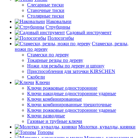
Слесарные тиски
Станочные тиски
Столярные тиски
Наковальни
Струбцины
Садовый инструмент
Полосогибы
Стамески, резцы,
ножи по дереву
Стамески по дереву
Токарные резцы по дереву
Ножи для резьбы по дереву и шпону
Приспособления для заточки KIRSCHEN
Скобели
Ключи
Ключи рожковые односторонние
Ключи накидные односторонние ударные
Ключи комбинированные
Ключи комбинированные трещоточные
Ключи рожковые односторонние ударные
Ключи разводные
Газовые и трубные ключи
Молотки, кувалды, киянки
Топоры
Маркеры, карандаши и