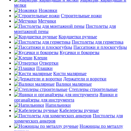
мелки
Ножовки
Строительные ножи
Метчики
Пистолеты для
монтажной пены
Кордщетки ручные
Пистолеты для герметика
Пассатижи и плоскогубцы
Кусачки и бокорезы
Клещи
Отвертки
Плашки
Кисти малярные
Держатели и воротки
Валики малярные
Степлеры строительные
Ящики и
органайзеры для инструмента
Напильники
Кабелерезы ручные
Пистолеты для
химических анкеров
Ножницы по металлу