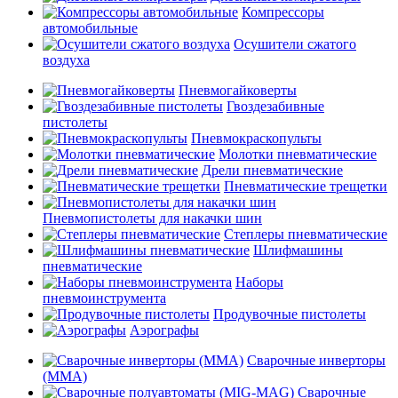
Компрессоры
автомобильные
Осушители сжатого
воздуха
Пневмогайковерты
Гвоздезабивные
пистолеты
Пневмокраскопульты
Молотки пневматические
Дрели пневматические
Пневматические трещетки
Пневмопистолеты для накачки шин
Степлеры пневматические
Шлифмашины
пневматические
Наборы
пневмоинструмента
Продувочные пистолеты
Аэрографы
Сварочные инверторы
(MMA)
Сварочные