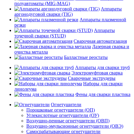
полуавтоматы (MIG-MAG)
Аппараты
аргонодуговой сварки (TIG)
Аппараты плазменной
резки
Аппараты
точечной сварки (STUD)
Сварочная автоматизация
Лазерная сварка и
очистка металла
Балластные реостаты
Аппараты для сварки труб
Электромуфтовая сварка
Сварочные экструдеры
Наборы для сварки
линолеума
Фены для сварки пластика
Огнетушители
Порошковые огнетушители (ОП)
Углекислотные огнетушители (ОУ)
Воздушно-пенные огнетушители (ОВП)
Воздушно-эмульсионные огнетушители (ОВЭ)
Самосрабатывающие огнетушители