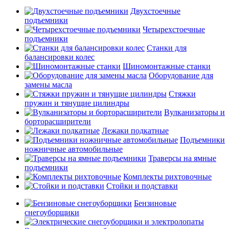
Двухстоечные
подъемники
Четырехстоечные
подъемники
Станки для
балансировки колес
Шиномонтажные станки
Оборудование для
замены масла
Стяжки
пружин и тянущие цилиндры
Вулканизаторы и
борторасширители
Лежаки подкатные
Подъемники
ножничные автомобильные
Траверсы на ямные
подъемники
Комплекты рихтовочные
Стойки и подставки
Бензиновые
снегоуборщики