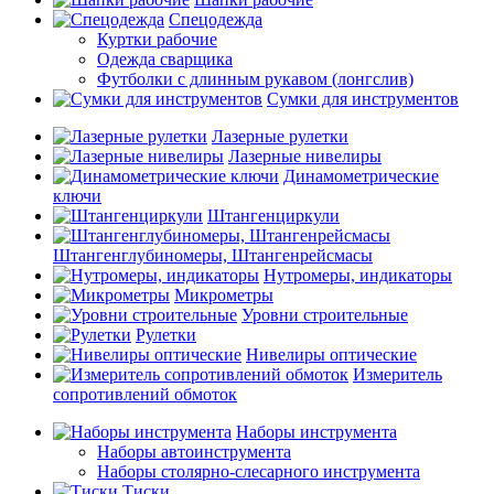
Спецодежда
Куртки рабочие
Одежда сварщика
Футболки с длинным рукавом (лонгслив)
Сумки для инструментов
Лазерные рулетки
Лазерные нивелиры
Динамометрические
ключи
Штангенциркули
Штангенглубиномеры, Штангенрейсмасы
Нутромеры, индикаторы
Микрометры
Уровни строительные
Рулетки
Нивелиры оптические
Измеритель
сопротивлений обмоток
Наборы инструмента
Наборы автоинструмента
Наборы столярно-слесарного инструмента
Тиски