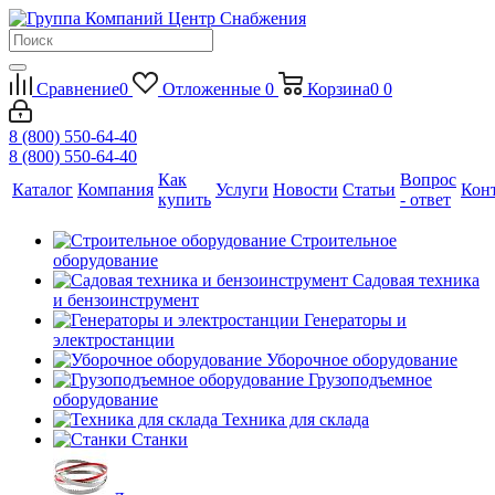
Сравнение
0
Отложенные
0
Корзина
0
0
8 (800) 550-64-40
8 (800) 550-64-40
Как
Вопрос
Каталог
Компания
Услуги
Новости
Статьи
Кон
купить
- ответ
Строительное
оборудование
Садовая техника
и бензоинструмент
Генераторы и
электростанции
Уборочное оборудование
Грузоподъемное
оборудование
Техника для склада
Станки