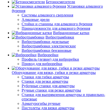
Бетоносмесители
Установки алмазного
бурения
Системы алмазного сверления
Алмазные дрели
Стойки и станины для алмазного бурения
Принадлежности для алмазного бурения
Вибрационные катки
Вибротрамбовки
Вибротрамбовки дизельные
Вибротрамбовки электрические
Вибротрамбовки бензиновые
Виброрейки
Профиль (лезвие) для виброрейки
Привод для виброрейки
Оборудование для вязки, гибки и резки арматуры
Станки для гибки арматуры
Станки для резки арматуры
Рубочные станки для арматуры
Ручные станки для резки арматуры
Станки для выпрямления арматуры и правильно-
отрезные
Арматурогибы ручные
Пистолеты для вязки арматуры