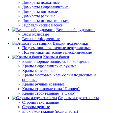
Домкраты подкатные
Домкраты гидравлические
Домкраты винтовые
Домкраты реечные
Домкраты пневматические
Гидравлические насосы
Весовое оборудование
Весы крановые
Весы платформенные
Вышки-подъемники
Подъемники ножничные передвижные
Подъемники мачтовые телескопические
Краны и балки
Балки опорные подвесные и концевые
Краны гидравлические ручные
Краны консольные
Краны мостовые, кран-балки подвесные и
опорные
Краны ручные козловые
Краны стреловые типа "Пионер"
Краны строительные "в Окно"
Стропы и грузозахваты
Стропы текстильные
Стропы цепные
Блоки монтажные (полиспасты)