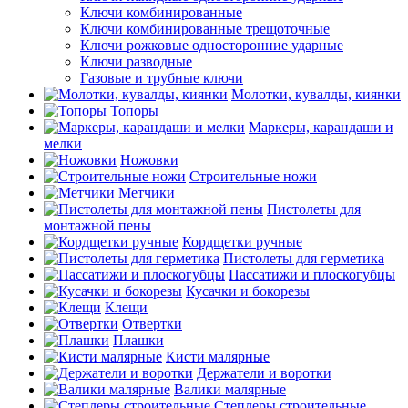
Ключи комбинированные
Ключи комбинированные трещоточные
Ключи рожковые односторонние ударные
Ключи разводные
Газовые и трубные ключи
Молотки, кувалды, киянки
Топоры
Маркеры, карандаши и
мелки
Ножовки
Строительные ножи
Метчики
Пистолеты для
монтажной пены
Кордщетки ручные
Пистолеты для герметика
Пассатижи и плоскогубцы
Кусачки и бокорезы
Клещи
Отвертки
Плашки
Кисти малярные
Держатели и воротки
Валики малярные
Степлеры строительные