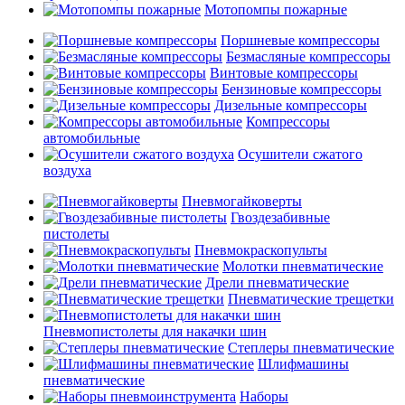
Мотопомпы пожарные
Поршневые компрессоры
Безмасляные компрессоры
Винтовые компрессоры
Бензиновые компрессоры
Дизельные компрессоры
Компрессоры
автомобильные
Осушители сжатого
воздуха
Пневмогайковерты
Гвоздезабивные
пистолеты
Пневмокраскопульты
Молотки пневматические
Дрели пневматические
Пневматические трещетки
Пневмопистолеты для накачки шин
Степлеры пневматические
Шлифмашины
пневматические
Наборы