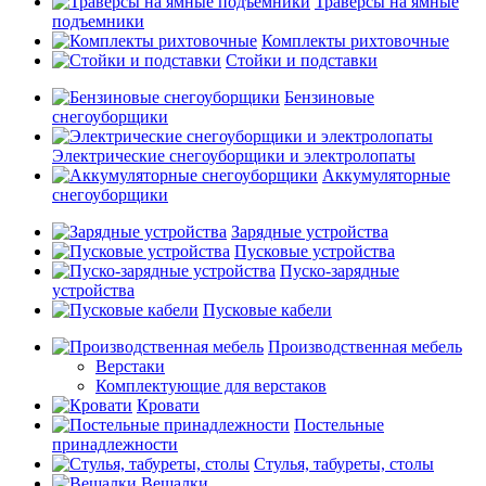
Траверсы на ямные
подъемники
Комплекты рихтовочные
Стойки и подставки
Бензиновые
снегоуборщики
Электрические снегоуборщики и электролопаты
Аккумуляторные
снегоуборщики
Зарядные устройства
Пусковые устройства
Пуско-зарядные
устройства
Пусковые кабели
Производственная мебель
Верстаки
Комплектующие для верстаков
Кровати
Постельные
принадлежности
Стулья, табуреты, столы
Вешалки