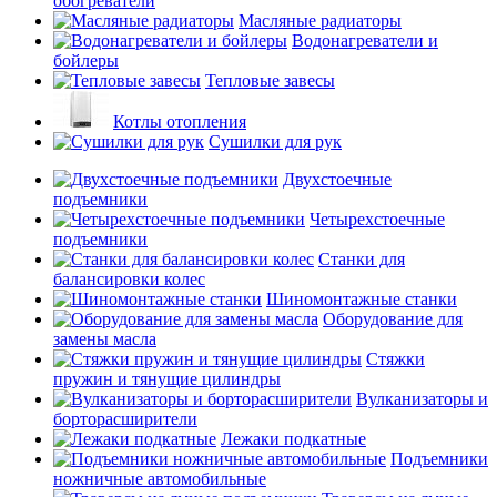
обогреватели
Масляные радиаторы
Водонагреватели и
бойлеры
Тепловые завесы
Котлы отопления
Сушилки для рук
Двухстоечные
подъемники
Четырехстоечные
подъемники
Станки для
балансировки колес
Шиномонтажные станки
Оборудование для
замены масла
Стяжки
пружин и тянущие цилиндры
Вулканизаторы и
борторасширители
Лежаки подкатные
Подъемники
ножничные автомобильные