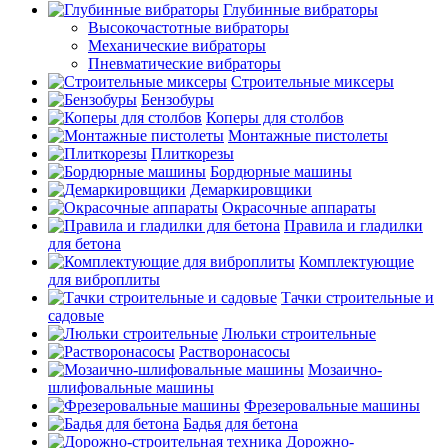
Глубинные вибраторы
Высокочастотные вибраторы
Механические вибраторы
Пневматические вибраторы
Строительные миксеры
Бензобуры
Коперы для столбов
Монтажные пистолеты
Плиткорезы
Бордюрные машины
Демаркировщики
Окрасочные аппараты
Правила и гладилки
для бетона
Комплектующие
для виброплиты
Тачки строительные и
садовые
Люльки строительные
Растворонасосы
Мозаично-
шлифовальные машины
Фрезеровальные машины
Бадья для бетона
Дорожно-