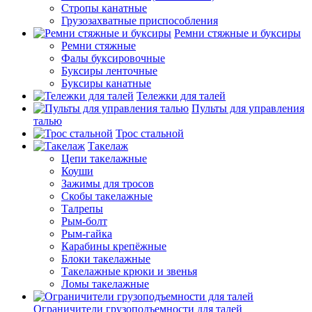
Стропы канатные
Грузозахватные приспособления
Ремни стяжные и буксиры
Ремни стяжные
Фалы буксировочные
Буксиры ленточные
Буксиры канатные
Тележки для талей
Пульты для управления
талью
Трос стальной
Такелаж
Цепи такелажные
Коуши
Зажимы для тросов
Скобы такелажные
Талрепы
Рым-болт
Рым-гайка
Карабины крепёжные
Блоки такелажные
Такелажные крюки и звенья
Ломы такелажные
Ограничители грузоподъемности для талей