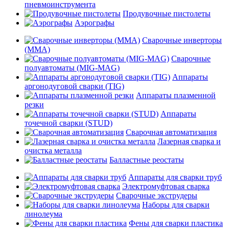
пневмоинструмента
Продувочные пистолеты
Аэрографы
Сварочные инверторы
(MMA)
Сварочные
полуавтоматы (MIG-MAG)
Аппараты
аргонодуговой сварки (TIG)
Аппараты плазменной
резки
Аппараты
точечной сварки (STUD)
Сварочная автоматизация
Лазерная сварка и
очистка металла
Балластные реостаты
Аппараты для сварки труб
Электромуфтовая сварка
Сварочные экструдеры
Наборы для сварки
линолеума
Фены для сварки пластика