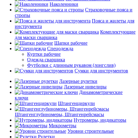
Наколенники
Страховочные пояса и
стропы
Пояса и жилеты для
инструмента
Комплектующие
для маски сварщика
Шапки рабочие
Спецодежда
Куртки рабочие
Одежда сварщика
Футболки с длинным рукавом (лонгслив)
Сумки для инструментов
Лазерные рулетки
Лазерные нивелиры
Динамометрические
ключи
Штангенциркули
Штангенглубиномеры, Штангенрейсмасы
Нутромеры, индикаторы
Микрометры
Уровни строительные
Рулетки