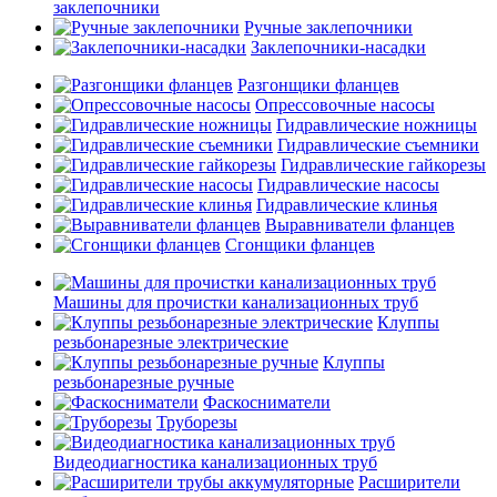
заклепочники
Ручные заклепочники
Заклепочники-насадки
Разгонщики фланцев
Опрессовочные насосы
Гидравлические ножницы
Гидравлические съемники
Гидравлические гайкорезы
Гидравлические насосы
Гидравлические клинья
Выравниватели фланцев
Сгонщики фланцев
Машины для прочистки канализационных труб
Клуппы
резьбонарезные электрические
Клуппы
резьбонарезные ручные
Фаскосниматели
Труборезы
Видеодиагностика канализационных труб
Расширители