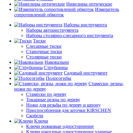
Нивелиры оптические
Измеритель
сопротивлений обмоток
Наборы инструмента
Наборы автоинструмента
Наборы столярно-слесарного инструмента
Тиски
Слесарные тиски
Станочные тиски
Столярные тиски
Наковальни
Струбцины
Садовый инструмент
Полосогибы
Стамески, резцы,
ножи по дереву
Стамески по дереву
Токарные резцы по дереву
Ножи для резьбы по дереву и шпону
Приспособления для заточки KIRSCHEN
Скобели
Ключи
Ключи рожковые односторонние
Ключи накидные односторонние ударные