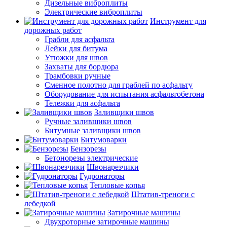
Дизельные виброплиты
Электрические виброплиты
Инструмент для
дорожных работ
Грабли для асфальта
Лейки для битума
Утюжки для швов
Захваты для бордюра
Трамбовки ручные
Сменное полотно для граблей по асфальту
Оборудование для испытания асфальтобетона
Тележки для асфальта
Заливщики швов
Ручные заливщики швов
Битумные заливщики швов
Битумоварки
Бензорезы
Бетонорезы электрические
Швонарезчики
Гудронаторы
Тепловые копья
Штатив-треноги с
лебедкой
Затирочные машины
Двухроторные затирочные машины