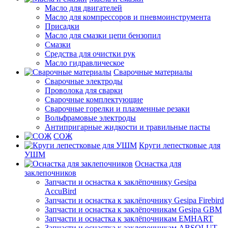
Масло для двигателей
Масло для компрессоров и пневмоинструмента
Присадки
Масло для смазки цепи бензопил
Смазки
Средства для очистки рук
Масло гидравлическое
Сварочные материалы
Сварочные электроды
Проволока для сварки
Сварочные комплектующие
Сварочные горелки и плазменные резаки
Вольфрамовые электроды
Антипригарные жидкости и травильные пасты
СОЖ
Круги лепестковые для
УШМ
Оснастка для
заклепочников
Запчасти и оснастка к заклёпочнику Gesipa
AccuBird
Запчасти и оснастка к заклёпочнику Gesipa Firebird
Запчасти и оснастка к заклёпочникам Gesipa GBM
Запчасти и оснастка к заклёпочникам EMHART
Запчасти и оснастка к заклепочникам ABSOLUT