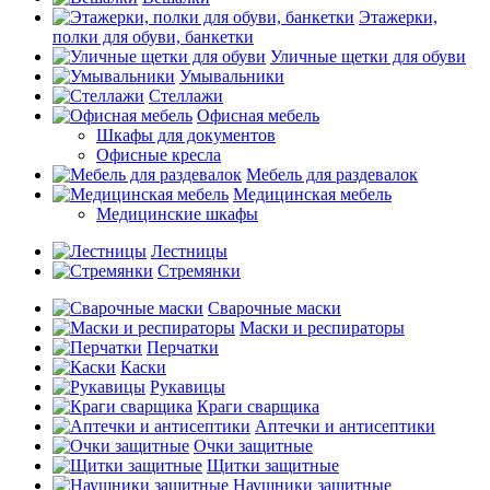
Этажерки,
полки для обуви, банкетки
Уличные щетки для обуви
Умывальники
Стеллажи
Офисная мебель
Шкафы для документов
Офисные кресла
Мебель для раздевалок
Медицинская мебель
Медицинские шкафы
Лестницы
Стремянки
Сварочные маски
Маски и респираторы
Перчатки
Каски
Рукавицы
Краги сварщика
Аптечки и антисептики
Очки защитные
Щитки защитные
Наушники защитные