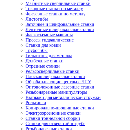
Магнитные сверлильные станки
Токарные станки по металлу
Фрезерные станки по металлу
Листогибы
Заточные и шлифовальные станки
Ленточные шлифовальные станки
Фаскосъемные машины
Прессы гидравлические
Станки для ковки
Трубогибы
Гильотины для металла
Долбежные станки
Отрезные станки
Рельсосверлильные станки
Плоскошлифовальные станки
Обрабатывающие центры с ЧПУ
Оптоволоконные лазерные станки
Резьбонарезные манипуляторы
Вытяжки для металлической стружки
Рольганги
Копировально-прошивные станки
Электроэрозионные станки
Станки тоннельной сборки
Станки для отверстий в трубе
Резьбонарезные станки