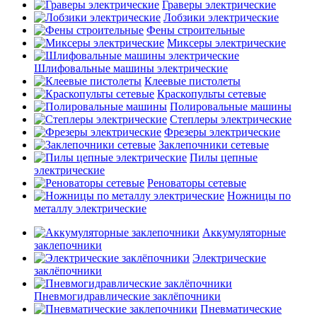
Граверы электрические
Лобзики электрические
Фены строительные
Миксеры электрические
Шлифовальные машины электрические
Клеевые пистолеты
Краскопульты сетевые
Полировальные машины
Степлеры электрические
Фрезеры электрические
Заклепочники сетевые
Пилы цепные
электрические
Реноваторы сетевые
Ножницы по
металлу электрические
Аккумуляторные
заклепочники
Электрические
заклёпочники
Пневмогидравлические заклёпочники
Пневматические