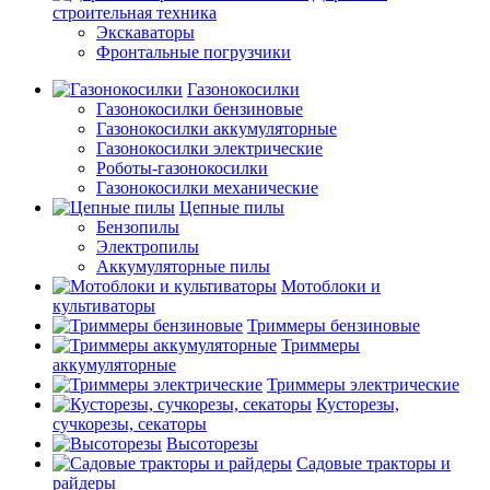
строительная техника
Экскаваторы
Фронтальные погрузчики
Газонокосилки
Газонокосилки бензиновые
Газонокосилки аккумуляторные
Газонокосилки электрические
Роботы-газонокосилки
Газонокосилки механические
Цепные пилы
Бензопилы
Электропилы
Аккумуляторные пилы
Мотоблоки и
культиваторы
Триммеры бензиновые
Триммеры
аккумуляторные
Триммеры электрические
Кусторезы,
сучкорезы, секаторы
Высоторезы
Садовые тракторы и
райдеры