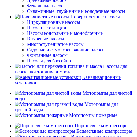
Дренажные насосы
Фекальные насосы
Скважинные, глубинные и колодезные насосы
Поверхностные насосы
Циркуляционные насосы
Насосные станции
Насосы консольные и моноблочные
Вихревые насосы
Многоступенчатые насосы
Садовые и самовсасывающие насосы
Фонтанные насосы
Насосы для бассейна
Насосы для
перекачки топлива и масла
Канализационные
установки
Мотопомпы для чистой
воды
Мотопомпы для
грязной воды
Мотопомпы пожарные
Поршневые компрессоры
Безмасляные компрессоры
Винтовые компрессоры