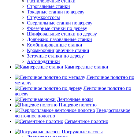
Распиловочные станки
Строгальные станки
Токарные станки по дереву
Стружкоотсосы
Сверлильные станки по дереву
Фрезерные станки по дереву
Шлифовальные станки по дереву
Долбежно-пазовальные станки
Комбинированные станки
Кромкооблицовочные станки
Заточные станки по дереву
Автоподатчики
Камнерезные станки
Ленточное полотно по
металлу
Ленточное полотно по
дереву
Ленточные ножи
Пищевое полотно
Твердосплавное
ленточное полотно
Сегментное полотно
Погружные насосы