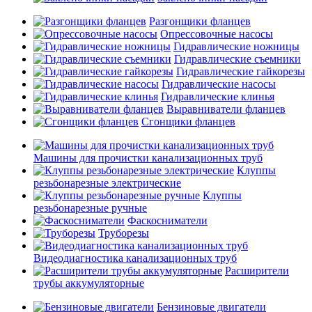
Разгонщики фланцев
Опрессовочные насосы
Гидравлические ножницы
Гидравлические съемники
Гидравлические гайкорезы
Гидравлические насосы
Гидравлические клинья
Выравниватели фланцев
Сгонщики фланцев
Машины для прочистки канализационных труб
Клуппы
резьбонарезные электрические
Клуппы
резьбонарезные ручные
Фаскосниматели
Труборезы
Видеодиагностика канализационных труб
Расширители
трубы аккумуляторные
Бензиновые двигатели