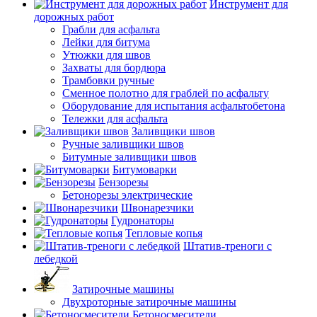
Инструмент для
дорожных работ
Грабли для асфальта
Лейки для битума
Утюжки для швов
Захваты для бордюра
Трамбовки ручные
Сменное полотно для граблей по асфальту
Оборудование для испытания асфальтобетона
Тележки для асфальта
Заливщики швов
Ручные заливщики швов
Битумные заливщики швов
Битумоварки
Бензорезы
Бетонорезы электрические
Швонарезчики
Гудронаторы
Тепловые копья
Штатив-треноги с
лебедкой
Затирочные машины
Двухроторные затирочные машины
Бетоносмесители