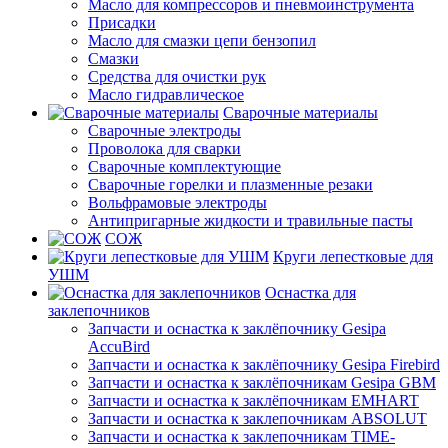
Масло для компрессоров и пневмоинструмента
Присадки
Масло для смазки цепи бензопил
Смазки
Средства для очистки рук
Масло гидравлическое
Сварочные материалы
Сварочные электроды
Проволока для сварки
Сварочные комплектующие
Сварочные горелки и плазменные резаки
Вольфрамовые электроды
Антипригарные жидкости и травильные пасты
СОЖ
Круги лепестковые для
УШМ
Оснастка для
заклепочников
Запчасти и оснастка к заклёпочнику Gesipa
AccuBird
Запчасти и оснастка к заклёпочнику Gesipa Firebird
Запчасти и оснастка к заклёпочникам Gesipa GBM
Запчасти и оснастка к заклёпочникам EMHART
Запчасти и оснастка к заклепочникам ABSOLUT
Запчасти и оснастка к заклепочникам TIME-