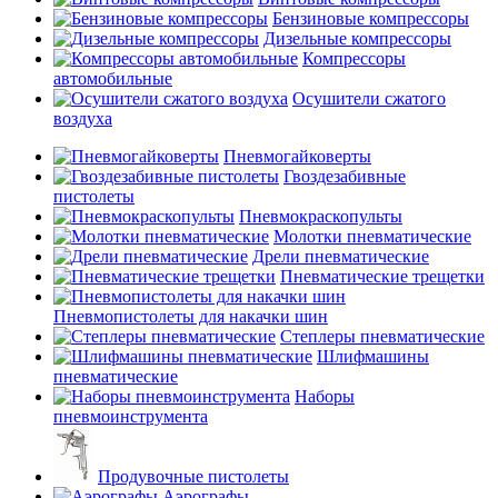
Бензиновые компрессоры
Дизельные компрессоры
Компрессоры
автомобильные
Осушители сжатого
воздуха
Пневмогайковерты
Гвоздезабивные
пистолеты
Пневмокраскопульты
Молотки пневматические
Дрели пневматические
Пневматические трещетки
Пневмопистолеты для накачки шин
Степлеры пневматические
Шлифмашины
пневматические
Наборы
пневмоинструмента
Продувочные пистолеты
Аэрографы