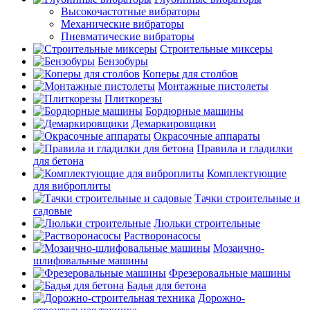
Высокочастотные вибраторы
Механические вибраторы
Пневматические вибраторы
Строительные миксеры
Бензобуры
Коперы для столбов
Монтажные пистолеты
Плиткорезы
Бордюрные машины
Демаркировщики
Окрасочные аппараты
Правила и гладилки
для бетона
Комплектующие
для виброплиты
Тачки строительные и
садовые
Люльки строительные
Растворонасосы
Мозаично-
шлифовальные машины
Фрезеровальные машины
Бадья для бетона
Дорожно-