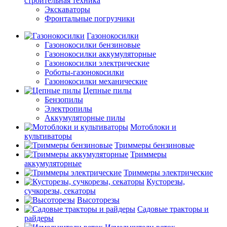
строительная техника
Экскаваторы
Фронтальные погрузчики
Газонокосилки
Газонокосилки бензиновые
Газонокосилки аккумуляторные
Газонокосилки электрические
Роботы-газонокосилки
Газонокосилки механические
Цепные пилы
Бензопилы
Электропилы
Аккумуляторные пилы
Мотоблоки и
культиваторы
Триммеры бензиновые
Триммеры
аккумуляторные
Триммеры электрические
Кусторезы,
сучкорезы, секаторы
Высоторезы
Садовые тракторы и
райдеры