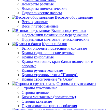
Домкраты реечные
Домкраты пневматические
Гидравлические насосы
Весовое оборудование
Весы крановые
Весы платформенные
Вышки-подъемники
Подъемники ножничные передвижные
Подъемники мачтовые телескопические
Краны и балки
Балки опорные подвесные и концевые
Краны гидравлические ручные
Краны консольные
Краны мостовые, кран-балки подвесные и
опорные
Краны ручные козловые
Краны стреловые типа "Пионер"
Краны строительные "в Окно"
Стропы и грузозахваты
Стропы текстильные
Стропы цепные
Блоки монтажные (полиспасты)
Стропы канатные
Грузозахватные приспособления