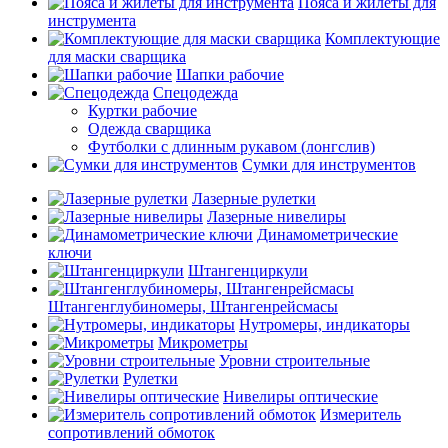
Пояса и жилеты для
инструмента
Комплектующие
для маски сварщика
Шапки рабочие
Спецодежда
Куртки рабочие
Одежда сварщика
Футболки с длинным рукавом (лонгслив)
Сумки для инструментов
Лазерные рулетки
Лазерные нивелиры
Динамометрические
ключи
Штангенциркули
Штангенглубиномеры, Штангенрейсмасы
Нутромеры, индикаторы
Микрометры
Уровни строительные
Рулетки
Нивелиры оптические
Измеритель
сопротивлений обмоток