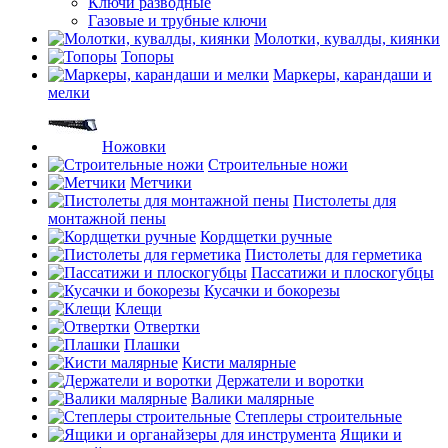
Ключи разводные
Газовые и трубные ключи
Молотки, кувалды, киянки
Топоры
Маркеры, карандаши и
мелки
Ножовки
Строительные ножи
Метчики
Пистолеты для
монтажной пены
Кордщетки ручные
Пистолеты для герметика
Пассатижи и плоскогубцы
Кусачки и бокорезы
Клещи
Отвертки
Плашки
Кисти малярные
Держатели и воротки
Валики малярные
Степлеры строительные
Ящики и