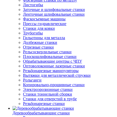
Фрезерные станки по металлу
Листогибы
Заточные и шлифовальные станки
Ленточные шлифовальные станки
Фаскосъемные машины
Прессы гидравлические
Станки для ковки
Трубогибы
Гильотины для металла
Долбежные станки
Отрезные станки
Рельсосверлильные станки
Плоскошлифовальные станки
Обрабатывающие центры с ЧПУ
Оптоволоконные лазерные станки
Резьбонарезные манипуляторы
Вытяжки для металлической стружки
Рольганги
Копировально-прошивные станки
Электроэрозионные станки
Станки тоннельной сборки
Станки для отверстий в трубе
Резьбонарезные станки
Деревообрабатывающие станки