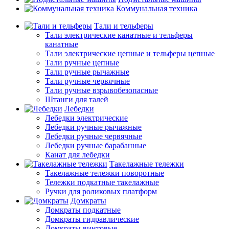
Коммунальная техника
Тали и тельферы
Тали электрические канатные и тельферы
канатные
Тали электрические цепные и тельферы цепные
Тали ручные цепные
Тали ручные рычажные
Тали ручные червячные
Тали ручные взрывобезопасные
Штанги для талей
Лебедки
Лебедки электрические
Лебедки ручные рычажные
Лебедки ручные червячные
Лебедки ручные барабанные
Канат для лебедки
Такелажные тележки
Такелажные тележки поворотные
Тележки подкатные такелажные
Ручки для роликовых платформ
Домкраты
Домкраты подкатные
Домкраты гидравлические
Домкраты винтовые