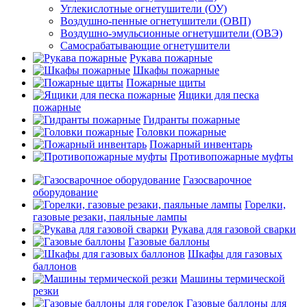
Углекислотные огнетушители (ОУ)
Воздушно-пенные огнетушители (ОВП)
Воздушно-эмульсионные огнетушители (ОВЭ)
Самосрабатывающие огнетушители
Рукава пожарные
Шкафы пожарные
Пожарные щиты
Ящики для песка
пожарные
Гидранты пожарные
Головки пожарные
Пожарный инвентарь
Противопожарные муфты
Газосварочное
оборудование
Горелки,
газовые резаки, паяльные лампы
Рукава для газовой сварки
Газовые баллоны
Шкафы для газовых
баллонов
Машины термической
резки
Газовые баллоны для