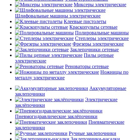
Миксеры электрические
Шлифовальные машины электрические
Клеевые пистолеты
Краскопульты сетевые
Полировальные машины
Степлеры электрические
Фрезеры электрические
Заклепочники сетевые
Пилы цепные
электрические
Реноваторы сетевые
Ножницы по
металлу электрические
Аккумуляторные
заклепочники
Электрические
заклёпочники
Пневмогидравлические заклёпочники
Пневматические
заклепочники
Ручные заклепочники
Заклепочники-насадки