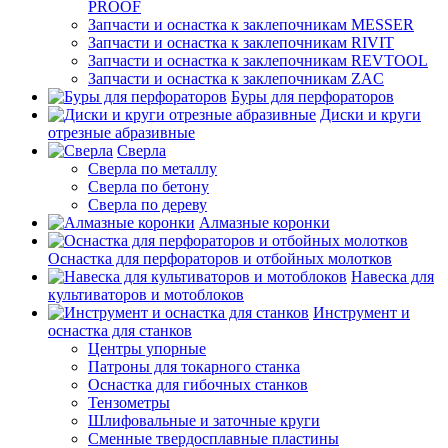
PROOF
Запчасти и оснастка к заклепочникам MESSER
Запчасти и оснастка к заклепочникам RIVIT
Запчасти и оснастка к заклепочникам REVTOOL
Запчасти и оснастка к заклепочникам ZAC
Буры для перфораторов
Диски и круги
отрезные абразивные
Сверла
Сверла по металлу
Сверла по бетону
Сверла по дереву
Алмазные коронки
Оснастка для перфораторов и отбойных молотков
Навеска для
культиваторов и мотоблоков
Инструмент и
оснастка для станков
Центры упорные
Патроны для токарного станка
Оснастка для гибочных станков
Тензометры
Шлифовальные и заточные круги
Сменные твердосплавные пластины