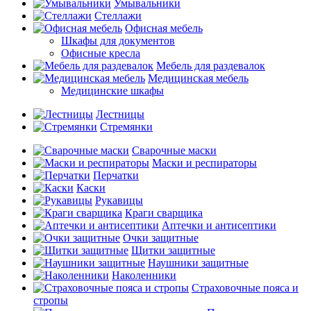
Умывальники
Стеллажи
Офисная мебель
Шкафы для документов
Офисные кресла
Мебель для раздевалок
Медицинская мебель
Медицинские шкафы
Лестницы
Стремянки
Сварочные маски
Маски и респираторы
Перчатки
Каски
Рукавицы
Краги сварщика
Аптечки и антисептики
Очки защитные
Щитки защитные
Наушники защитные
Наколенники
Страховочные пояса и
стропы