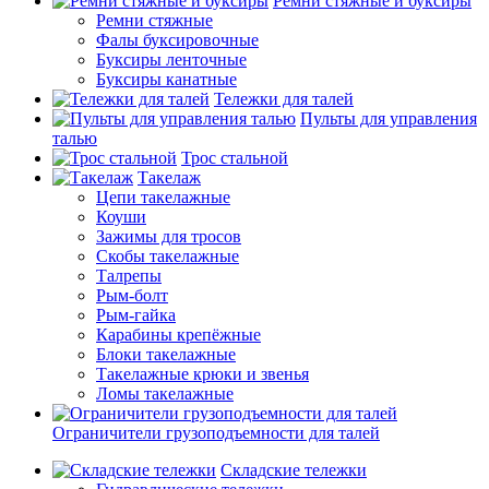
Ремни стяжные и буксиры
Ремни стяжные
Фалы буксировочные
Буксиры ленточные
Буксиры канатные
Тележки для талей
Пульты для управления
талью
Трос стальной
Такелаж
Цепи такелажные
Коуши
Зажимы для тросов
Скобы такелажные
Талрепы
Рым-болт
Рым-гайка
Карабины крепёжные
Блоки такелажные
Такелажные крюки и звенья
Ломы такелажные
Ограничители грузоподъемности для талей
Складские тележки