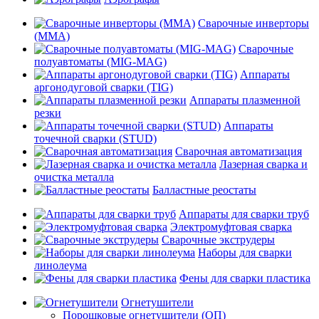
Сварочные инверторы
(MMA)
Сварочные
полуавтоматы (MIG-MAG)
Аппараты
аргонодуговой сварки (TIG)
Аппараты плазменной
резки
Аппараты
точечной сварки (STUD)
Сварочная автоматизация
Лазерная сварка и
очистка металла
Балластные реостаты
Аппараты для сварки труб
Электромуфтовая сварка
Сварочные экструдеры
Наборы для сварки
линолеума
Фены для сварки пластика
Огнетушители
Порошковые огнетушители (ОП)