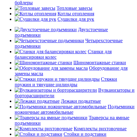
бойлеры
Тепловые завесы
Котлы отопления
Сушилки для рук
Двухстоечные
подъемники
Четырехстоечные
подъемники
Станки для
балансировки колес
Шиномонтажные станки
Оборудование для
замены масла
Стяжки
пружин и тянущие цилиндры
Вулканизаторы и
борторасширители
Лежаки подкатные
Подъемники
ножничные автомобильные
Траверсы на ямные
подъемники
Комплекты рихтовочные
Стойки и подставки