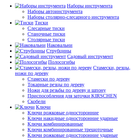
Наборы инструмента
Наборы автоинструмента
Наборы столярно-слесарного инструмента
Тиски
Слесарные тиски
Станочные тиски
Столярные тиски
Наковальни
Струбцины
Садовый инструмент
Полосогибы
Стамески, резцы,
ножи по дереву
Стамески по дереву
Токарные резцы по дереву
Ножи для резьбы по дереву и шпону
Приспособления для заточки KIRSCHEN
Скобели
Ключи
Ключи рожковые односторонние
Ключи накидные односторонние ударные
Ключи комбинированные
Ключи комбинированные трещоточные
Ключи рожковые односторонние ударные