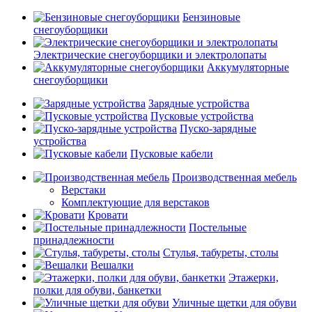
Бензиновые
снегоуборщики
Электрические снегоуборщики и электролопаты
Аккумуляторные
снегоуборщики
Зарядные устройства
Пусковые устройства
Пуско-зарядные
устройства
Пусковые кабели
Производственная мебель
Верстаки
Комплектующие для верстаков
Кровати
Постельные
принадлежности
Стулья, табуреты, столы
Вешалки
Этажерки,
полки для обуви, банкетки
Уличные щетки для обуви