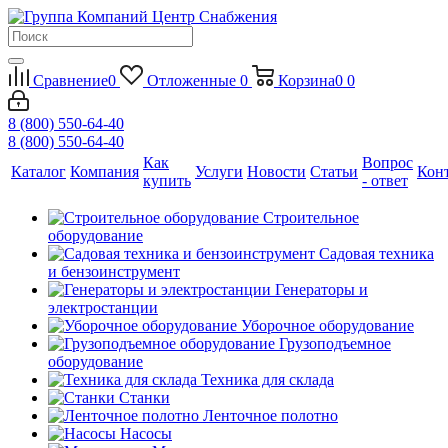
Сравнение
0
Отложенные
0
Корзина
0
0
8 (800) 550-64-40
8 (800) 550-64-40
Как
Вопрос
Каталог
Компания
Услуги
Новости
Статьи
Кон
купить
- ответ
Строительное
оборудование
Садовая техника
и бензоинструмент
Генераторы и
электростанции
Уборочное оборудование
Грузоподъемное
оборудование
Техника для склада
Станки
Ленточное полотно
Насосы