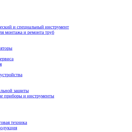
еский и специальный инструмент
ля монтажа и ремонта труб
ляторы
сервиса
я
устройства
альной защиты
е приборы и инструменты
товая техника
родукция