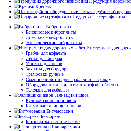
Продукция дорожног
Крепёж
Пескоструйное оборудов
Подарочные сертификаты
Виброплиты
Бензиновые виброплиты
Дизельные виброплиты
Электрические виброплиты
Инструмент для доро
Грабли для асфальта
Лейки для битума
Утюжки для швов
Захваты для бордюра
Трамбовки ручные
Сменное полотно для граблей по асфальту
Оборудование для испытания асфальтобетона
Тележки для асфальта
Заливщики швов
Ручные заливщики швов
Битумные заливщики швов
Битумоварки
Бензорезы
Бетонорезы электрические
Швонарезчики