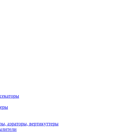
 секаторы
деры
ы, аэраторы, вертикуттеры
ылители