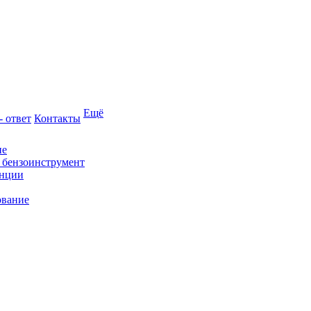
Ещё
- ответ
Контакты
ие
и бензоинструмент
анции
ование