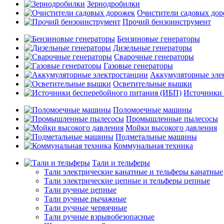
Зернодробилки
Очистители садовых до
Прочий бензоинструмент
Бензиновые генераторы
Дизельные генераторы
Сварочные генераторы
Газовые генераторы
Аккумуляторные эле
Осветительные вышки
Источники 
Поломоечные машины
Промышленные пылесосы
Мойки высокого давления
Подметальные машины
Коммунальная техника
Тали и тельферы
Тали электрические канатные и тельферы канатные
Тали электрические цепные и тельферы цепные
Тали ручные цепные
Тали ручные рычажные
Тали ручные червячные
Тали ручные взрывобезопасные