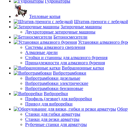
Гудронаторы
Тепловые копья
Штатив-треноги с лебедко
Затирочные машины
Двухроторные затирочные машины
Бетоносмесители
Установки алмазного бур
Системы алмазного сверления
Алмазные дрели
Стойки и станины для алмазного бурения
Принадлежности для алмазного бурения
Вибрационные катки
Вибротрамбовки
Вибротрамбовки дизельные
Вибротрамбовки электрические
Вибротрамбовки бензиновые
Виброрейки
Профиль (лезвие) для виброрейки
Привод для виброрейки
Обору
Станки для гибки арматуры
Станки для резки арматуры
Рубочные станки для арматуры