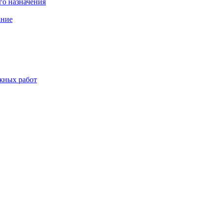
о назначения
ание
жных работ