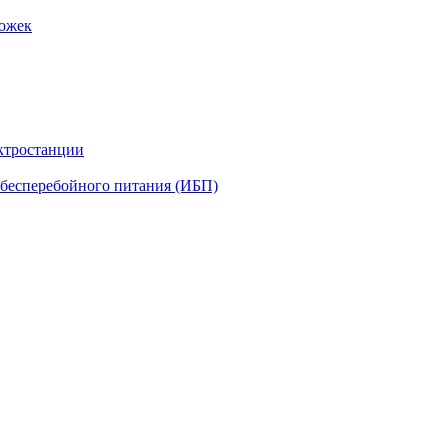
рожек
ктростанции
бесперебойного питания (ИБП)