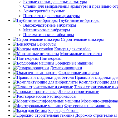
Ручные станки для резки арматуры
Станки для выпрямления арматуры и правильно-от
Арматурогибы ручные
Пистолеты для вязки арматуры
Глубинные вибраторы
Высокочастотные вибраторы
Механические вибраторы
Пневматические вибраторы
Строительные миксеры
Бензобуры
Коперы для столбов
Монтажные пистолеты
Плиткорезы
Бордюрные машины
Демаркировщики
Окрасочные аппараты
Правила и гладилки для
Комплектующие для 
Тачки строительные и 
Люльки строительные
Растворонасосы
Мозаично-шлифова
Фрезеровальные машины
Бадья для бетона
Дорожно-строительная