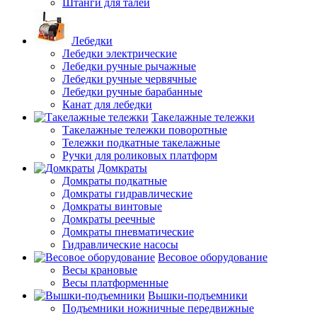
Штанги для талей
Лебедки
Лебедки электрические
Лебедки ручные рычажные
Лебедки ручные червячные
Лебедки ручные барабанные
Канат для лебедки
Такелажные тележки
Такелажные тележки поворотные
Тележки подкатные такелажные
Ручки для роликовых платформ
Домкраты
Домкраты подкатные
Домкраты гидравлические
Домкраты винтовые
Домкраты реечные
Домкраты пневматические
Гидравлические насосы
Весовое оборудование
Весы крановые
Весы платформенные
Вышки-подъемники
Подъемники ножничные передвижные