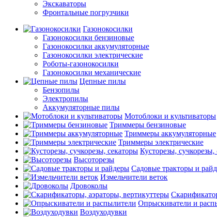
Экскаваторы
Фронтальные погрузчики
Газонокосилки
Газонокосилки бензиновые
Газонокосилки аккумуляторные
Газонокосилки электрические
Роботы-газонокосилки
Газонокосилки механические
Цепные пилы
Бензопилы
Электропилы
Аккумуляторные пилы
Мотоблоки и культиваторы
Триммеры бензиновые
Триммеры аккумуляторные
Триммеры электрические
Кусторезы, сучкорезы,
Высоторезы
Садовые тракторы и рай
Измельчители веток
Дровоколы
Скарификатор
Опрыскиватели и расп
Воздуходувки