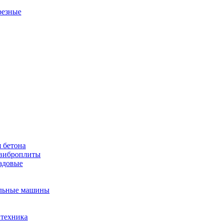
резные
 бетона
виброплиты
садовые
льные машины
 техника