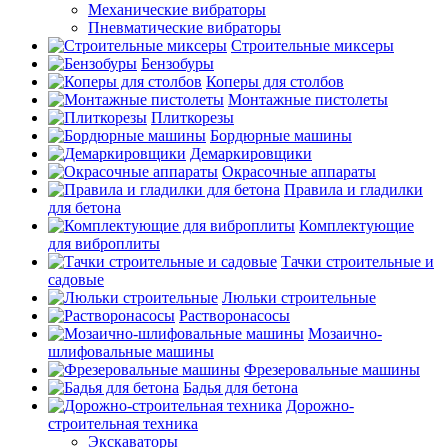
Механические вибраторы
Пневматические вибраторы
Строительные миксеры
Бензобуры
Коперы для столбов
Монтажные пистолеты
Плиткорезы
Бордюрные машины
Демаркировщики
Окрасочные аппараты
Правила и гладилки
для бетона
Комплектующие
для виброплиты
Тачки строительные и
садовые
Люльки строительные
Растворонасосы
Мозаично-
шлифовальные машины
Фрезеровальные машины
Бадья для бетона
Дорожно-
строительная техника
Экскаваторы