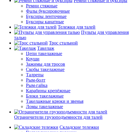
Ремни стяжные и буксиры
Ремни стяжные
Фалы буксировочные
Буксиры ленточные
Буксиры канатные
Тележки для талей
Пульты для управления
талью
Трос стальной
Такелаж
Цепи такелажные
Коуши
Зажимы для тросов
Скобы такелажные
Талрепы
Рым-болт
Рым-гайка
Карабины крепёжные
Блоки такелажные
Такелажные крюки и звенья
Ломы такелажные
Ограничители грузоподъемности для талей
Складские тележки