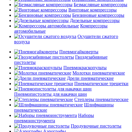
Безмасляные компрессоры
Винтовые компрессоры
Бензиновые компрессоры
Дизельные компрессоры
Компрессоры
автомобильные
Осушители сжатого
воздуха
Пневмогайковерты
Гвоздезабивные
пистолеты
Пневмокраскопульты
Молотки пневматические
Дрели пневматические
Пневматические трещетки
Пневмопистолеты для накачки шин
Степлеры пневматические
Шлифмашины
пневматические
Наборы
пневмоинструмента
Продувочные пистолеты
Аэрографы