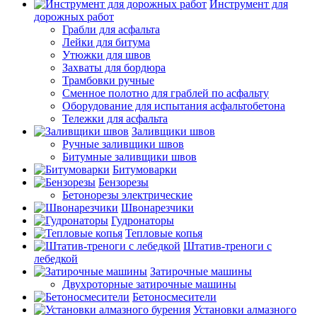
Инструмент для
дорожных работ
Грабли для асфальта
Лейки для битума
Утюжки для швов
Захваты для бордюра
Трамбовки ручные
Сменное полотно для граблей по асфальту
Оборудование для испытания асфальтобетона
Тележки для асфальта
Заливщики швов
Ручные заливщики швов
Битумные заливщики швов
Битумоварки
Бензорезы
Бетонорезы электрические
Швонарезчики
Гудронаторы
Тепловые копья
Штатив-треноги с
лебедкой
Затирочные машины
Двухроторные затирочные машины
Бетоносмесители
Установки алмазного