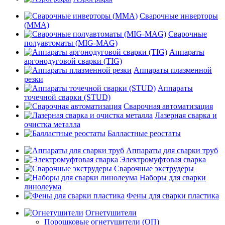
Сварочные инверторы
(MMA)
Сварочные
полуавтоматы (MIG-MAG)
Аппараты
аргонодуговой сварки (TIG)
Аппараты плазменной
резки
Аппараты
точечной сварки (STUD)
Сварочная автоматизация
Лазерная сварка и
очистка металла
Балластные реостаты
Аппараты для сварки труб
Электромуфтовая сварка
Сварочные экструдеры
Наборы для сварки
линолеума
Фены для сварки пластика
Огнетушители
Порошковые огнетушители (ОП)