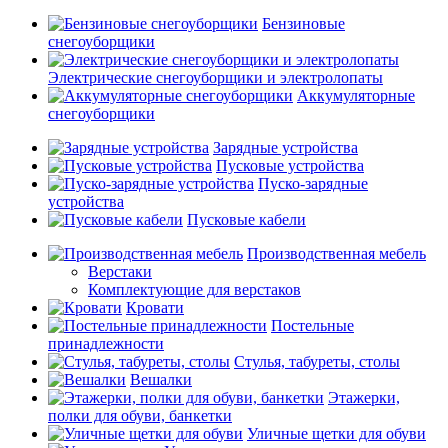
Бензиновые
снегоуборщики
Электрические снегоуборщики и электролопаты
Аккумуляторные
снегоуборщики
Зарядные устройства
Пусковые устройства
Пуско-зарядные
устройства
Пусковые кабели
Производственная мебель
Верстаки
Комплектующие для верстаков
Кровати
Постельные
принадлежности
Стулья, табуреты, столы
Вешалки
Этажерки,
полки для обуви, банкетки
Уличные щетки для обуви