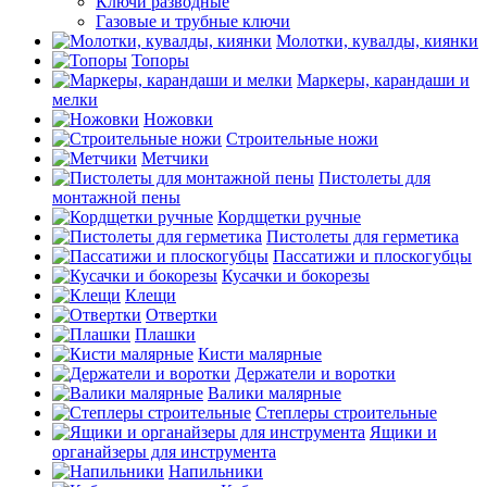
Ключи разводные
Газовые и трубные ключи
Молотки, кувалды, киянки
Топоры
Маркеры, карандаши и
мелки
Ножовки
Строительные ножи
Метчики
Пистолеты для
монтажной пены
Кордщетки ручные
Пистолеты для герметика
Пассатижи и плоскогубцы
Кусачки и бокорезы
Клещи
Отвертки
Плашки
Кисти малярные
Держатели и воротки
Валики малярные
Степлеры строительные
Ящики и
органайзеры для инструмента
Напильники