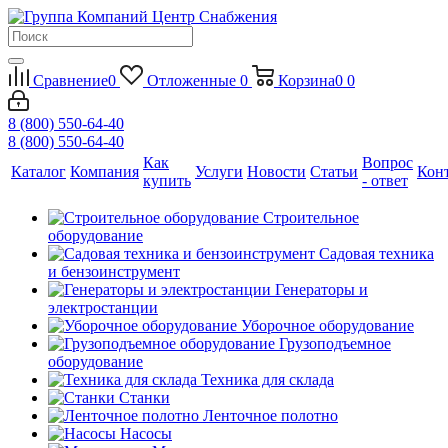
Сравнение
0
Отложенные
0
Корзина
0
0
8 (800) 550-64-40
8 (800) 550-64-40
Как
Вопрос
Каталог
Компания
Услуги
Новости
Статьи
Кон
купить
- ответ
Строительное
оборудование
Садовая техника
и бензоинструмент
Генераторы и
электростанции
Уборочное оборудование
Грузоподъемное
оборудование
Техника для склада
Станки
Ленточное полотно
Насосы