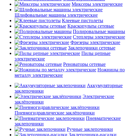
Миксеры электрические
Шлифовальные машины электрические
Клеевые пистолеты
Краскопульты сетевые
Полировальные машины
Степлеры электрические
Фрезеры электрические
Заклепочники сетевые
Пилы цепные
электрические
Реноваторы сетевые
Ножницы по
металлу электрические
Аккумуляторные
заклепочники
Электрические
заклёпочники
Пневмогидравлические заклёпочники
Пневматические
заклепочники
Ручные заклепочники
Заклепочники-насадки