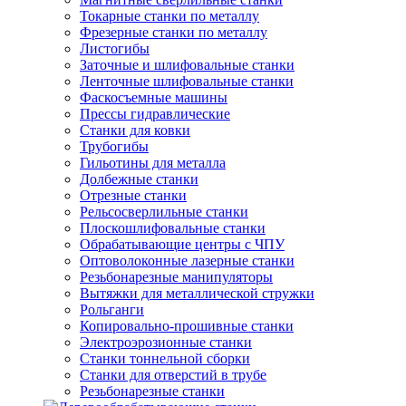
Токарные станки по металлу
Фрезерные станки по металлу
Листогибы
Заточные и шлифовальные станки
Ленточные шлифовальные станки
Фаскосъемные машины
Прессы гидравлические
Станки для ковки
Трубогибы
Гильотины для металла
Долбежные станки
Отрезные станки
Рельсосверлильные станки
Плоскошлифовальные станки
Обрабатывающие центры с ЧПУ
Оптоволоконные лазерные станки
Резьбонарезные манипуляторы
Вытяжки для металлической стружки
Рольганги
Копировально-прошивные станки
Электроэрозионные станки
Станки тоннельной сборки
Станки для отверстий в трубе
Резьбонарезные станки