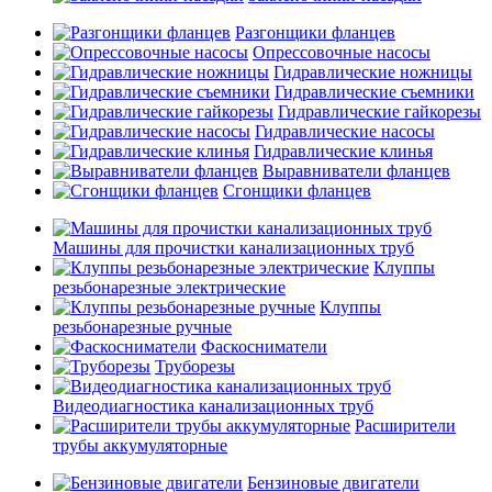
Разгонщики фланцев
Опрессовочные насосы
Гидравлические ножницы
Гидравлические съемники
Гидравлические гайкорезы
Гидравлические насосы
Гидравлические клинья
Выравниватели фланцев
Сгонщики фланцев
Машины для прочистки канализационных труб
Клуппы
резьбонарезные электрические
Клуппы
резьбонарезные ручные
Фаскосниматели
Труборезы
Видеодиагностика канализационных труб
Расширители
трубы аккумуляторные
Бензиновые двигатели