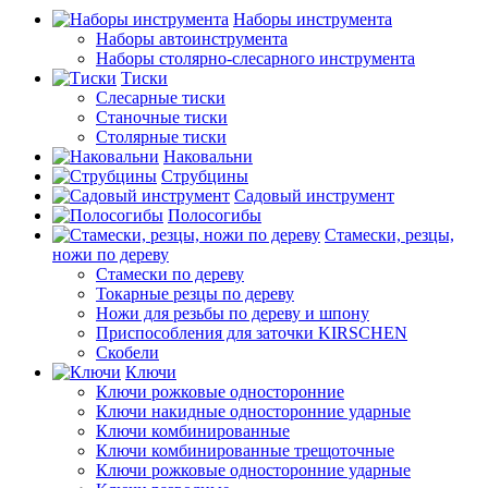
Наборы инструмента
Наборы автоинструмента
Наборы столярно-слесарного инструмента
Тиски
Слесарные тиски
Станочные тиски
Столярные тиски
Наковальни
Струбцины
Садовый инструмент
Полосогибы
Стамески, резцы,
ножи по дереву
Стамески по дереву
Токарные резцы по дереву
Ножи для резьбы по дереву и шпону
Приспособления для заточки KIRSCHEN
Скобели
Ключи
Ключи рожковые односторонние
Ключи накидные односторонние ударные
Ключи комбинированные
Ключи комбинированные трещоточные
Ключи рожковые односторонние ударные