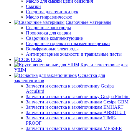
Масло для смазки цепи бензопил
Смазки
Средства для очистки рук
Масло гидравлическое
Сварочные материалы
Сварочные электроды
Проволока для сварки
Сварочные комплектующие
Сварочные горелки и плазменные резаки
Вольфрамовые электроды
Антипригарные жидкости и травильные пасты
СОЖ
Круги лепестковые для
УШМ
Оснастка для
заклепочников
Запчасти и оснастка к заклёпочнику Gesipa
AccuBird
Запчасти и оснастка к заклёпочнику Gesipa Firebird
Запчасти и оснастка к заклёпочникам Gesipa GBM
Запчасти и оснастка к заклёпочникам EMHART
Запчасти и оснастка к заклепочникам ABSOLUT
Запчасти и оснастка к заклепочникам TIME-
PROOF
Запчасти и оснастка к заклепочникам MESSER