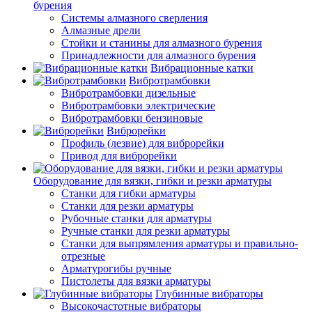
бурения
Системы алмазного сверления
Алмазные дрели
Стойки и станины для алмазного бурения
Принадлежности для алмазного бурения
Вибрационные катки
Вибротрамбовки
Вибротрамбовки дизельные
Вибротрамбовки электрические
Вибротрамбовки бензиновые
Виброрейки
Профиль (лезвие) для виброрейки
Привод для виброрейки
Оборудование для вязки, гибки и резки арматуры
Станки для гибки арматуры
Станки для резки арматуры
Рубочные станки для арматуры
Ручные станки для резки арматуры
Станки для выпрямления арматуры и правильно-
отрезные
Арматурогибы ручные
Пистолеты для вязки арматуры
Глубинные вибраторы
Высокочастотные вибраторы