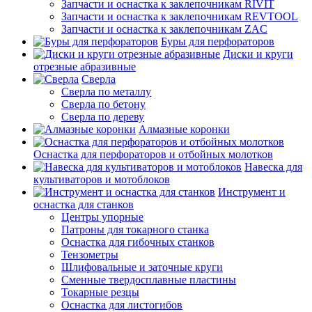
Запчасти и оснастка к заклепочникам RIVIT
Запчасти и оснастка к заклепочникам REVTOOL
Запчасти и оснастка к заклепочникам ZAC
Буры для перфораторов
Диски и круги
отрезные абразивные
Сверла
Сверла по металлу
Сверла по бетону
Сверла по дереву
Алмазные коронки
Оснастка для перфораторов и отбойных молотков
Навеска для
культиваторов и мотоблоков
Инструмент и
оснастка для станков
Центры упорные
Патроны для токарного станка
Оснастка для гибочных станков
Тензометры
Шлифовальные и заточные круги
Сменные твердосплавные пластины
Токарные резцы
Оснастка для листогибов