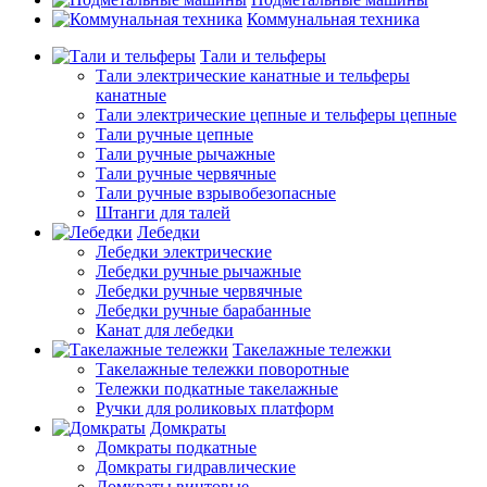
Коммунальная техника
Тали и тельферы
Тали электрические канатные и тельферы
канатные
Тали электрические цепные и тельферы цепные
Тали ручные цепные
Тали ручные рычажные
Тали ручные червячные
Тали ручные взрывобезопасные
Штанги для талей
Лебедки
Лебедки электрические
Лебедки ручные рычажные
Лебедки ручные червячные
Лебедки ручные барабанные
Канат для лебедки
Такелажные тележки
Такелажные тележки поворотные
Тележки подкатные такелажные
Ручки для роликовых платформ
Домкраты
Домкраты подкатные
Домкраты гидравлические
Домкраты винтовые