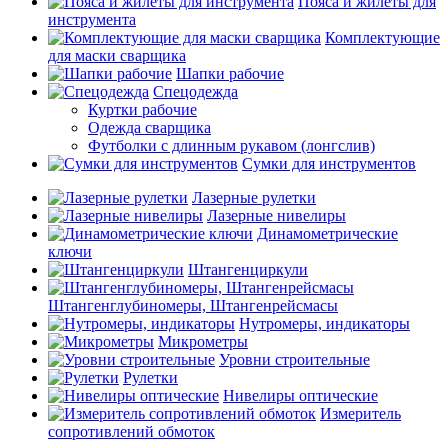
Пояса и жилеты для
инструмента
Комплектующие
для маски сварщика
Шапки рабочие
Спецодежда
Куртки рабочие
Одежда сварщика
Футболки с длинным рукавом (лонгслив)
Сумки для инструментов
Лазерные рулетки
Лазерные нивелиры
Динамометрические
ключи
Штангенциркули
Штангенглубиномеры, Штангенрейсмасы
Нутромеры, индикаторы
Микрометры
Уровни строительные
Рулетки
Нивелиры оптические
Измеритель
сопротивлений обмоток