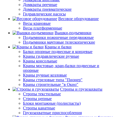
Домкраты реечные
Домкраты пневматические
Гидравлические насосы
Весовое оборудование
Весы крановые
Весы платформенные
Вышки-подъемники
Подъемники ножничные передвижные
Подъемники мачтовые телескопические
Краны и балки
Балки опорные подвесные и концевые
Краны гидравлические ручные
Краны консольные
Краны мостовые, кран-балки подвесные и
опорные
Краны ручные козловые
Краны стреловые типа "Пионер"
Краны строительные "в Окно"
Стропы и грузозахваты
Стропы текстильные
Стропы цепные
Блоки монтажные (полиспасты)
Стропы канатные
Грузозахватные приспособления