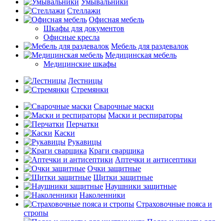
Умывальники
Стеллажи
Офисная мебель
Шкафы для документов
Офисные кресла
Мебель для раздевалок
Медицинская мебель
Медицинские шкафы
Лестницы
Стремянки
Сварочные маски
Маски и респираторы
Перчатки
Каски
Рукавицы
Краги сварщика
Аптечки и антисептики
Очки защитные
Щитки защитные
Наушники защитные
Наколенники
Страховочные пояса и
стропы