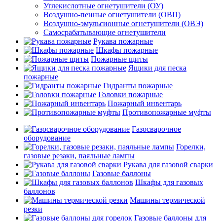
Углекислотные огнетушители (ОУ)
Воздушно-пенные огнетушители (ОВП)
Воздушно-эмульсионные огнетушители (ОВЭ)
Самосрабатывающие огнетушители
Рукава пожарные
Шкафы пожарные
Пожарные щиты
Ящики для песка
пожарные
Гидранты пожарные
Головки пожарные
Пожарный инвентарь
Противопожарные муфты
Газосварочное
оборудование
Горелки,
газовые резаки, паяльные лампы
Рукава для газовой сварки
Газовые баллоны
Шкафы для газовых
баллонов
Машины термической
резки
Газовые баллоны для