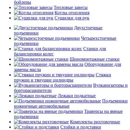
бойлеры
Тепловые завесы
Котлы отопления
Сушилки для рук
Двухстоечные
подъемники
Четырехстоечные
подъемники
Станки для
балансировки колес
Шиномонтажные станки
Оборудование для
замены масла
Стяжки
пружин и тянущие цилиндры
Вулканизаторы и
борторасширители
Лежаки подкатные
Подъемники
ножничные автомобильные
Траверсы на ямные
подъемники
Комплекты рихтовочные
Стойки и подставки