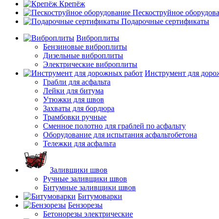
Крепёж
Пескоструйное оборудов
Подарочные сертификаты
Виброплиты
Бензиновые виброплиты
Дизельные виброплиты
Электрические виброплиты
Инструмент для доро
Грабли для асфальта
Лейки для битума
Утюжки для швов
Захваты для бордюра
Трамбовки ручные
Сменное полотно для граблей по асфальту
Оборудование для испытания асфальтобетона
Тележки для асфальта
Заливщики швов
Ручные заливщики швов
Битумные заливщики швов
Битумоварки
Бензорезы
Бетонорезы электрические