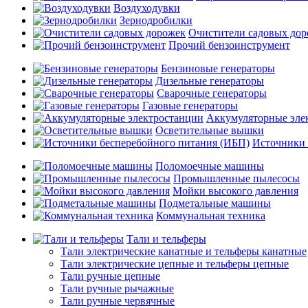
Воздуходувки
Зернодробилки
Очистители садовых до
Прочий бензоинструмент
Бензиновые генераторы
Дизельные генераторы
Сварочные генераторы
Газовые генераторы
Аккумуляторные эле
Осветительные вышки
Источники 
Поломоечные машины
Промышленные пылесосы
Мойки высокого давления
Подметальные машины
Коммунальная техника
Тали и тельферы
Тали электрические канатные и тельферы канатные
Тали электрические цепные и тельферы цепные
Тали ручные цепные
Тали ручные рычажные
Тали ручные червячные