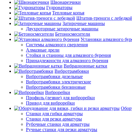
Швонарезчики
Гудронаторы
Тепловые копья
Штатив-треноги с лебедко
Затирочные машины
Двухроторные затирочные машины
Бетоносмесители
Установки алмазного бур
Системы алмазного сверления
Алмазные дрели
Стойки и станины для алмазного бурения
Принадлежности для алмазного бурения
Вибрационные катки
Вибротрамбовки
Вибротрамбовки дизельные
Вибротрамбовки электрические
Вибротрамбовки бензиновые
Виброрейки
Профиль (лезвие) для виброрейки
Привод для виброрейки
Обору
Станки для гибки арматуры
Станки для резки арматуры
Рубочные станки для арматуры
Ручные станки для резки арматуры