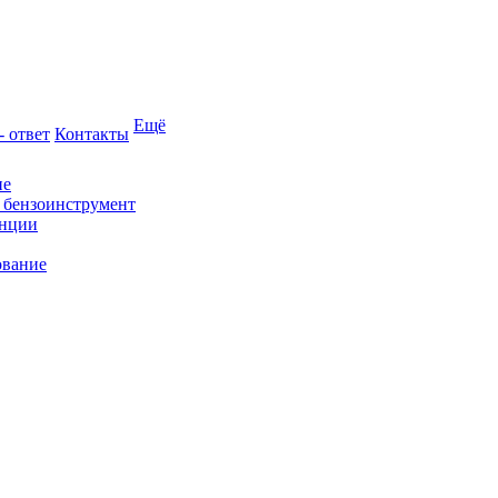
Ещё
- ответ
Контакты
ие
и бензоинструмент
анции
ование