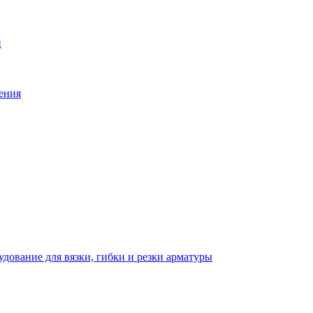
й
ения
дование для вязки, гибки и резки арматуры