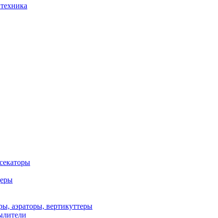
 техника
 секаторы
деры
ы, аэраторы, вертикуттеры
ылители