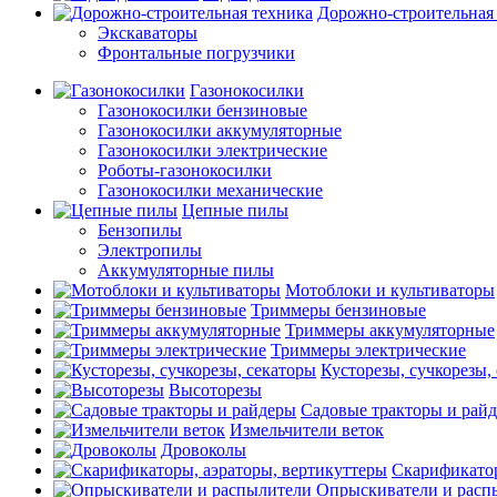
Дорожно-строительная
Экскаваторы
Фронтальные погрузчики
Газонокосилки
Газонокосилки бензиновые
Газонокосилки аккумуляторные
Газонокосилки электрические
Роботы-газонокосилки
Газонокосилки механические
Цепные пилы
Бензопилы
Электропилы
Аккумуляторные пилы
Мотоблоки и культиваторы
Триммеры бензиновые
Триммеры аккумуляторные
Триммеры электрические
Кусторезы, сучкорезы,
Высоторезы
Садовые тракторы и рай
Измельчители веток
Дровоколы
Скарификатор
Опрыскиватели и расп