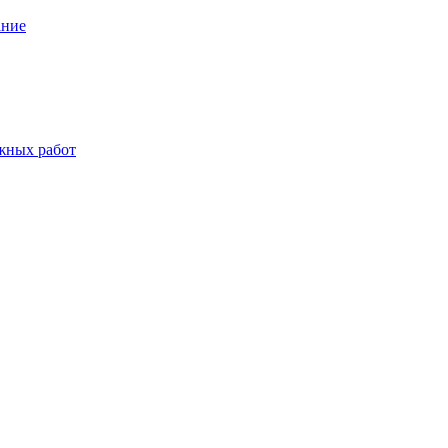
ание
жных работ