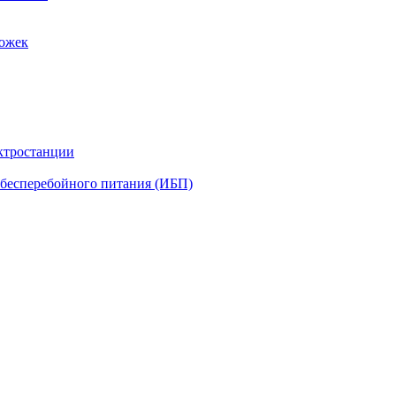
рожек
ктростанции
бесперебойного питания (ИБП)