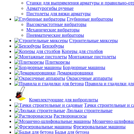
Станки для выпрямления арматуры и правильно-от
Арматурогибы ручные
Пистолеты для вязки арматуры
Глубинные вибраторы
Высокочастотные вибраторы
Механические вибраторы
Пневматические вибраторы
Строительные миксеры
Бензобуры
Коперы для столбов
Монтажные пистолеты
Плиткорезы
Бордюрные машины
Демаркировщики
Окрасочные аппараты
Правила и гладилки для
Комплектующие для виброплиты
Тачки строительные и 
Люльки строительные
Растворонасосы
Мозаично-шлифова
Фрезеровальные машины
Бадья для бетона