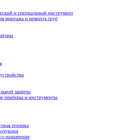
еский и специальный инструмент
ля монтажа и ремонта труб
ляторы
я
устройства
альной защиты
е приборы и инструменты
товая техника
родукция
о назначения