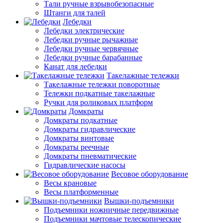
Тали ручные взрывобезопасные
Штанги для талей
Лебедки
Лебедки электрические
Лебедки ручные рычажные
Лебедки ручные червячные
Лебедки ручные барабанные
Канат для лебедки
Такелажные тележки
Такелажные тележки поворотные
Тележки подкатные такелажные
Ручки для роликовых платформ
Домкраты
Домкраты подкатные
Домкраты гидравлические
Домкраты винтовые
Домкраты реечные
Домкраты пневматические
Гидравлические насосы
Весовое оборудование
Весы крановые
Весы платформенные
Вышки-подъемники
Подъемники ножничные передвижные
Подъемники мачтовые телескопические