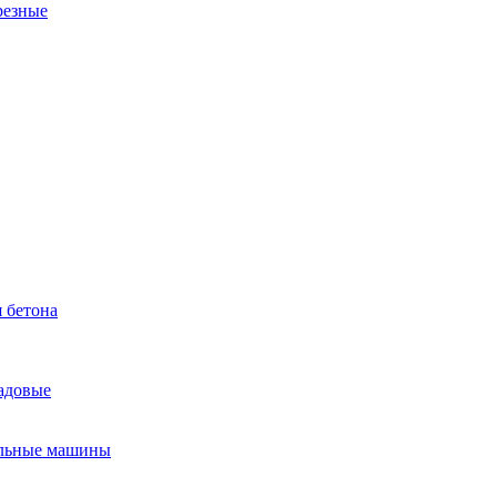
резные
 бетона
садовые
льные машины