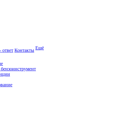
Ещё
- ответ
Контакты
ие
и бензоинструмент
анции
ование