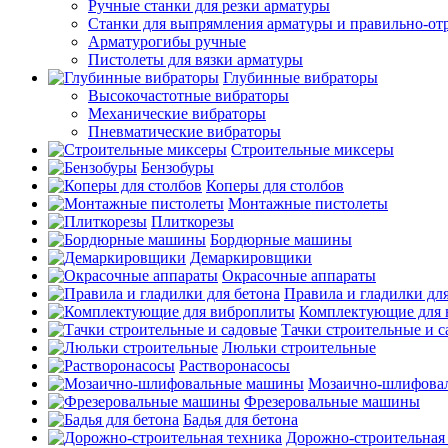
Ручные станки для резки арматуры
Станки для выпрямления арматуры и правильно-от
Арматурогибы ручные
Пистолеты для вязки арматуры
Глубинные вибраторы
Высокочастотные вибраторы
Механические вибраторы
Пневматические вибраторы
Строительные миксеры
Бензобуры
Коперы для столбов
Монтажные пистолеты
Плиткорезы
Бордюрные машины
Демаркировщики
Окрасочные аппараты
Правила и гладилки для
Комплектующие для 
Тачки строительные и 
Люльки строительные
Растворонасосы
Мозаично-шлифова
Фрезеровальные машины
Бадья для бетона
Дорожно-строительная