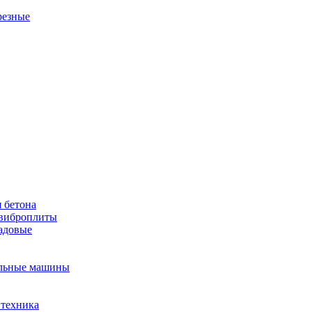
резные
 бетона
виброплиты
садовые
льные машины
 техника