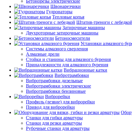
Бетонорезы электрические
Швонарезчики
Гудронаторы
Тепловые копья
Штатив-треноги с лебедко
Затирочные машины
Двухроторные затирочные машины
Бетоносмесители
Установки алмазного бур
Системы алмазного сверления
Алмазные дрели
Стойки и станины для алмазного бурения
Принадлежности для алмазного бурения
Вибрационные катки
Вибротрамбовки
Вибротрамбовки дизельные
Вибротрамбовки электрические
Вибротрамбовки бензиновые
Виброрейки
Профиль (лезвие) для виброрейки
Привод для виброрейки
Обору
Станки для гибки арматуры
Станки для резки арматуры
Рубочные станки для арматуры