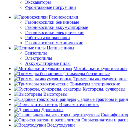
Экскаваторы
Фронтальные погрузчики
Газонокосилки
Газонокосилки бензиновые
Газонокосилки аккумуляторные
Газонокосилки электрические
Роботы-газонокосилки
Газонокосилки механические
Цепные пилы
Бензопилы
Электропилы
Аккумуляторные пилы
Мотоблоки и культиваторы
Триммеры бензиновые
Триммеры аккумуляторные
Триммеры электрические
Кусторезы, сучкорезы,
Высоторезы
Садовые тракторы и рай
Измельчители веток
Дровоколы
Скарификатор
Опрыскиватели и расп
Воздуходувки