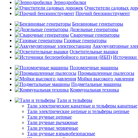
Зернодробилки
Очистители садовых до
Прочий бензоинструмент
Бензиновые генераторы
Дизельные генераторы
Сварочные генераторы
Газовые генераторы
Аккумуляторные эле
Осветительные вышки
Источники 
Поломоечные машины
Промышленные пылесосы
Мойки высокого давления
Подметальные машины
Коммунальная техника
Тали и тельферы
Тали электрические канатные и тельферы канатные
Тали электрические цепные и тельферы цепные
Тали ручные цепные
Тали ручные рычажные
Тали ручные червячные
Тали ручные взрывобезопасные