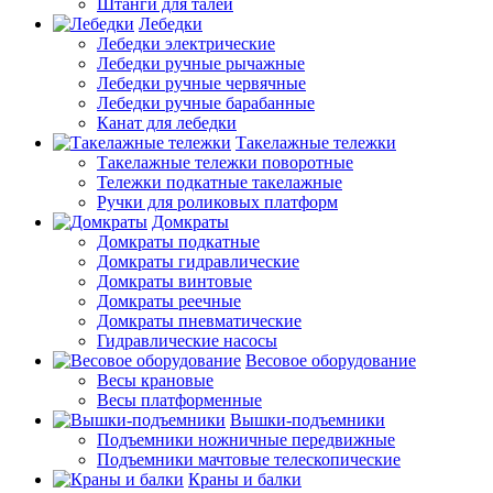
Штанги для талей
Лебедки
Лебедки электрические
Лебедки ручные рычажные
Лебедки ручные червячные
Лебедки ручные барабанные
Канат для лебедки
Такелажные тележки
Такелажные тележки поворотные
Тележки подкатные такелажные
Ручки для роликовых платформ
Домкраты
Домкраты подкатные
Домкраты гидравлические
Домкраты винтовые
Домкраты реечные
Домкраты пневматические
Гидравлические насосы
Весовое оборудование
Весы крановые
Весы платформенные
Вышки-подъемники
Подъемники ножничные передвижные
Подъемники мачтовые телескопические
Краны и балки