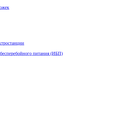
рожек
ктростанции
бесперебойного питания (ИБП)