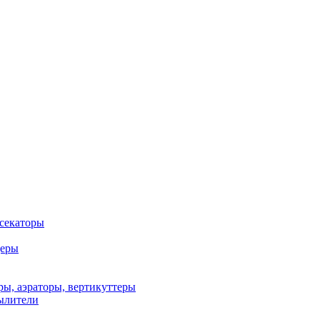
 секаторы
деры
ы, аэраторы, вертикуттеры
ылители