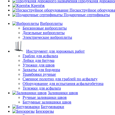
Продукция дорожног
Крепёж
Пескоструйное оборудов
Подарочные сертификаты
Виброплиты
Бензиновые виброплиты
Дизельные виброплиты
Электрические виброплиты
Инструмент для дорожных работ
Грабли для асфальта
Лейки для битума
Утюжки для швов
Захваты для бордюра
Трамбовки ручные
Сменное полотно для граблей по асфальту
Оборудование для испытания асфальтобетона
Тележки для асфальта
Заливщики швов
Ручные заливщики швов
Битумные заливщики швов
Битумоварки
Бензорезы