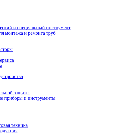
еский и специальный инструмент
ля монтажа и ремонта труб
ляторы
сервиса
я
устройства
альной защиты
е приборы и инструменты
товая техника
родукция