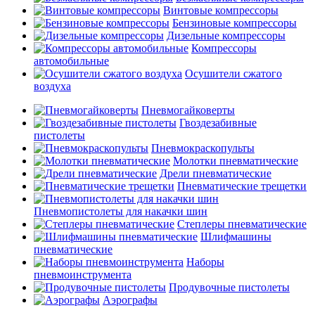
Винтовые компрессоры
Бензиновые компрессоры
Дизельные компрессоры
Компрессоры
автомобильные
Осушители сжатого
воздуха
Пневмогайковерты
Гвоздезабивные
пистолеты
Пневмокраскопульты
Молотки пневматические
Дрели пневматические
Пневматические трещетки
Пневмопистолеты для накачки шин
Степлеры пневматические
Шлифмашины
пневматические
Наборы
пневмоинструмента
Продувочные пистолеты
Аэрографы