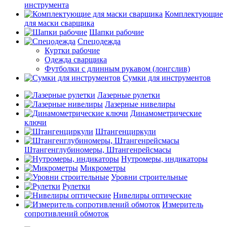
инструмента
Комплектующие
для маски сварщика
Шапки рабочие
Спецодежда
Куртки рабочие
Одежда сварщика
Футболки с длинным рукавом (лонгслив)
Сумки для инструментов
Лазерные рулетки
Лазерные нивелиры
Динамометрические
ключи
Штангенциркули
Штангенглубиномеры, Штангенрейсмасы
Нутромеры, индикаторы
Микрометры
Уровни строительные
Рулетки
Нивелиры оптические
Измеритель
сопротивлений обмоток