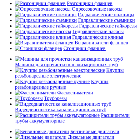
Разгонщики фланцев
Опрессовочные насосы
Гидравлические ножницы
Гидравлические съемники
Гидравлические гайкорезы
Гидравлические насосы
Гидравлические клинья
Выравниватели фланцев
Сгонщики фланцев
Машины для прочистки канализационных труб
Клуппы
резьбонарезные электрические
Клуппы
резьбонарезные ручные
Фаскосниматели
Труборезы
Видеодиагностика канализационных труб
Расширители
трубы аккумуляторные
Бензиновые двигатели
Дизельные двигатели