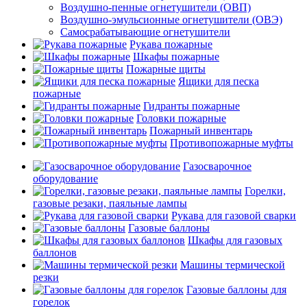
Воздушно-пенные огнетушители (ОВП)
Воздушно-эмульсионные огнетушители (ОВЭ)
Самосрабатывающие огнетушители
Рукава пожарные
Шкафы пожарные
Пожарные щиты
Ящики для песка
пожарные
Гидранты пожарные
Головки пожарные
Пожарный инвентарь
Противопожарные муфты
Газосварочное
оборудование
Горелки,
газовые резаки, паяльные лампы
Рукава для газовой сварки
Газовые баллоны
Шкафы для газовых
баллонов
Машины термической
резки
Газовые баллоны для
горелок