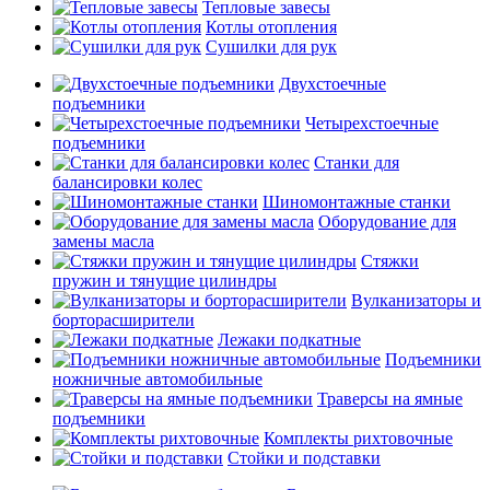
Тепловые завесы
Котлы отопления
Сушилки для рук
Двухстоечные
подъемники
Четырехстоечные
подъемники
Станки для
балансировки колес
Шиномонтажные станки
Оборудование для
замены масла
Стяжки
пружин и тянущие цилиндры
Вулканизаторы и
борторасширители
Лежаки подкатные
Подъемники
ножничные автомобильные
Траверсы на ямные
подъемники
Комплекты рихтовочные
Стойки и подставки