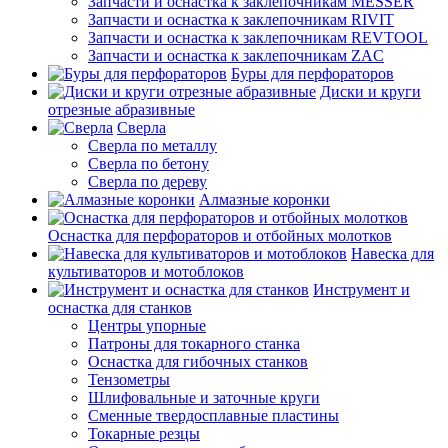
Запчасти и оснастка к заклепочникам MESSER
Запчасти и оснастка к заклепочникам RIVIT
Запчасти и оснастка к заклепочникам REVTOOL
Запчасти и оснастка к заклепочникам ZAC
Буры для перфораторов
Диски и круги
отрезные абразивные
Сверла
Сверла по металлу
Сверла по бетону
Сверла по дереву
Алмазные коронки
Оснастка для перфораторов и отбойных молотков
Навеска для
культиваторов и мотоблоков
Инструмент и
оснастка для станков
Центры упорные
Патроны для токарного станка
Оснастка для гибочных станков
Тензометры
Шлифовальные и заточные круги
Сменные твердосплавные пластины
Токарные резцы