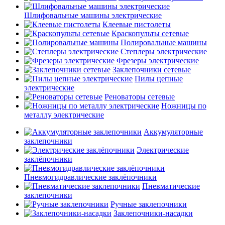
Шлифовальные машины электрические
Клеевые пистолеты
Краскопульты сетевые
Полировальные машины
Степлеры электрические
Фрезеры электрические
Заклепочники сетевые
Пилы цепные
электрические
Реноваторы сетевые
Ножницы по
металлу электрические
Аккумуляторные
заклепочники
Электрические
заклёпочники
Пневмогидравлические заклёпочники
Пневматические
заклепочники
Ручные заклепочники
Заклепочники-насадки