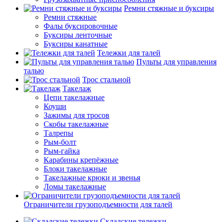
Ремни стяжные и буксиры
Ремни стяжные
Фалы буксировочные
Буксиры ленточные
Буксиры канатные
Тележки для талей
Пульты для управления
талью
Трос стальной
Такелаж
Цепи такелажные
Коуши
Зажимы для тросов
Скобы такелажные
Талрепы
Рым-болт
Рым-гайка
Карабины крепёжные
Блоки такелажные
Такелажные крюки и звенья
Ломы такелажные
Ограничители грузоподъемности для талей
Складские тележки