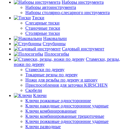
Наборы инструмента
Наборы автоинструмента
Наборы столярно-слесарного инструмента
Тиски
Слесарные тиски
Станочные тиски
Столярные тиски
Наковальни
Струбцины
Садовый инструмент
Полосогибы
Стамески, резцы,
ножи по дереву
Стамески по дереву
Токарные резцы по дереву
Ножи для резьбы по дереву и шпону
Приспособления для заточки KIRSCHEN
Скобели
Ключи
Ключи рожковые односторонние
Ключи накидные односторонние ударные
Ключи комбинированные
Ключи комбинированные трещоточные
Ключи рожковые односторонние ударные
Ключи разводные