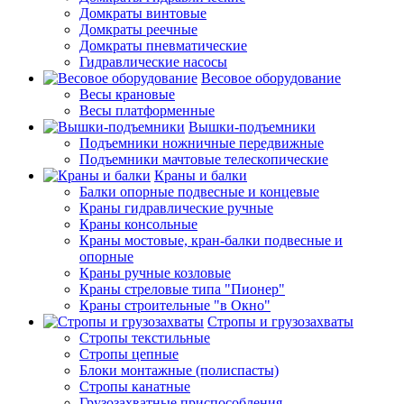
Домкраты винтовые
Домкраты реечные
Домкраты пневматические
Гидравлические насосы
Весовое оборудование
Весы крановые
Весы платформенные
Вышки-подъемники
Подъемники ножничные передвижные
Подъемники мачтовые телескопические
Краны и балки
Балки опорные подвесные и концевые
Краны гидравлические ручные
Краны консольные
Краны мостовые, кран-балки подвесные и
опорные
Краны ручные козловые
Краны стреловые типа "Пионер"
Краны строительные "в Окно"
Стропы и грузозахваты
Стропы текстильные
Стропы цепные
Блоки монтажные (полиспасты)
Стропы канатные
Грузозахватные приспособления