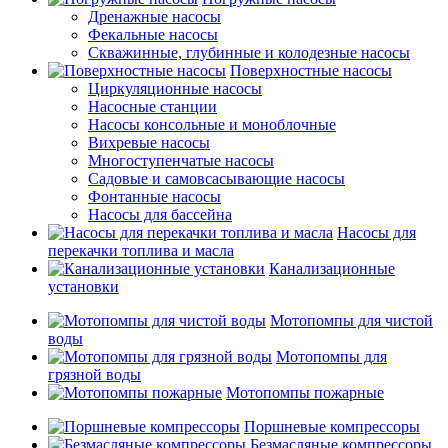
Дренажные насосы
Фекальные насосы
Скважинные, глубинные и колодезные насосы
Поверхностные насосы
Циркуляционные насосы
Насосные станции
Насосы консольные и моноблочные
Вихревые насосы
Многоступенчатые насосы
Садовые и самовсасывающие насосы
Фонтанные насосы
Насосы для бассейна
Насосы для
перекачки топлива и масла
Канализационные
установки
Мотопомпы для чистой
воды
Мотопомпы для
грязной воды
Мотопомпы пожарные
Поршневые компрессоры
Безмасляные компрессоры