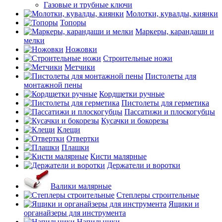
Газовые и трубные ключи
Молотки, кувалды, киянки
Топоры
Маркеры, карандаши и
мелки
Ножовки
Строительные ножи
Метчики
Пистолеты для
монтажной пены
Кордщетки ручные
Пистолеты для герметика
Пассатижи и плоскогубцы
Кусачки и бокорезы
Клещи
Отвертки
Плашки
Кисти малярные
Держатели и воротки
Валики малярные
Степлеры строительные
Ящики и
органайзеры для инструмента
Напильники