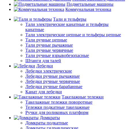
Подметальные машины
Коммунальная техника
Тали и тельферы
Тали электрические канатные и тельферы
канатные
Тали электрические цепные и тельферы цепные
Тали ручные цепные
Тали ручные рычажные
Тали ручные червячные
Тали ручные взрывобезопасные
Штанги для талей
Лебедки
Лебедки электрические
Лебедки ручные рычажные
Лебедки ручные червячные
Лебедки ручные барабанные
Канат для лебедки
Такелажные тележки
Такелажные тележки поворотные
Тележки подкатные такелажные
Ручки для роликовых платформ
Домкраты
Домкраты подкатные
Домкраты гидравлические