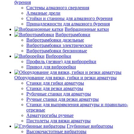
бурения
Системы алмазного сверления
Алмазные дрели
Стойки и станины для алмазного бурения
Принадлежности для алмазного бурения
Вибрационные катки
Вибротрамбовки
Вибротрамбовки дизельные
Вибротрамбовки электрические
Вибротрамбовки бензиновые
Виброрейки
Профиль (лезвие) для виброрейки
Привод для виброрейки
Оборудование для вязки, гибки и резки арматуры
Станки для гибки арматуры
Станки для резки арматуры
Рубочные станки для арматуры
Ручные станки для резки арматуры
Станки для выпрямления арматуры и правильно-
отрезные
Арматурогибы ручные
Пистолеты для вязки арматуры
Глубинные вибраторы
Высокочастотные вибраторы