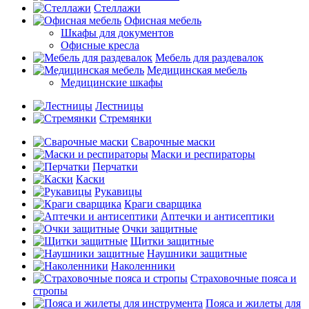
Стеллажи
Офисная мебель
Шкафы для документов
Офисные кресла
Мебель для раздевалок
Медицинская мебель
Медицинские шкафы
Лестницы
Стремянки
Сварочные маски
Маски и респираторы
Перчатки
Каски
Рукавицы
Краги сварщика
Аптечки и антисептики
Очки защитные
Щитки защитные
Наушники защитные
Наколенники
Страховочные пояса и
стропы
Пояса и жилеты для