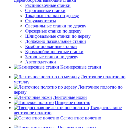
Деревообрабатывающие станки
Распиловочные станки
Строгальные станки
Токарные станки по дереву
Стружкоотсосы
Сверлильные станки по дереву
Фрезерные станки по дереву
Шлифовальные станки по дереву
Долбежно-пазовальные станки
Комбинированные станки
Кромкооблицовочные станки
Заточные станки по дереву
Автоподатчики
Камнерезные станки
Ленточное полотно по
металлу
Ленточное полотно по
дереву
Ленточные ножи
Пищевое полотно
Твердосплавное
ленточное полотно
Сегментное полотно
Погружные насосы