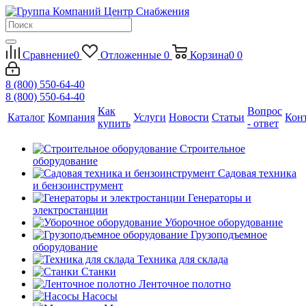
Сравнение
0
Отложенные
0
Корзина
0
0
8 (800) 550-64-40
8 (800) 550-64-40
Как
Вопрос
Каталог
Компания
Услуги
Новости
Статьи
Кон
купить
- ответ
Строительное
оборудование
Садовая техника
и бензоинструмент
Генераторы и
электростанции
Уборочное оборудование
Грузоподъемное
оборудование
Техника для склада
Станки
Ленточное полотно
Насосы