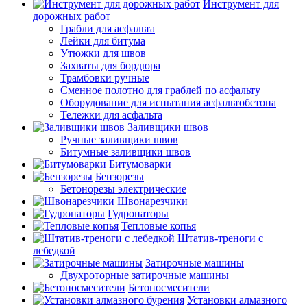
Инструмент для
дорожных работ
Грабли для асфальта
Лейки для битума
Утюжки для швов
Захваты для бордюра
Трамбовки ручные
Сменное полотно для граблей по асфальту
Оборудование для испытания асфальтобетона
Тележки для асфальта
Заливщики швов
Ручные заливщики швов
Битумные заливщики швов
Битумоварки
Бензорезы
Бетонорезы электрические
Швонарезчики
Гудронаторы
Тепловые копья
Штатив-треноги с
лебедкой
Затирочные машины
Двухроторные затирочные машины
Бетоносмесители
Установки алмазного