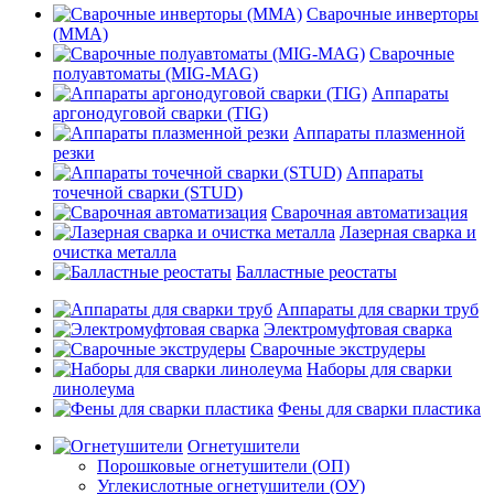
Сварочные инверторы
(MMA)
Сварочные
полуавтоматы (MIG-MAG)
Аппараты
аргонодуговой сварки (TIG)
Аппараты плазменной
резки
Аппараты
точечной сварки (STUD)
Сварочная автоматизация
Лазерная сварка и
очистка металла
Балластные реостаты
Аппараты для сварки труб
Электромуфтовая сварка
Сварочные экструдеры
Наборы для сварки
линолеума
Фены для сварки пластика
Огнетушители
Порошковые огнетушители (ОП)
Углекислотные огнетушители (ОУ)