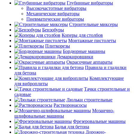
Глубинные вибраторы
Высокочастотные вибраторы
Механические вибраторы
Пневматические вибраторы
Строительные миксеры
Бензобуры
Коперы для столбов
Монтажные пистолеты
Плиткорезы
Бордюрные машины
Демаркировщики
Окрасочные аппараты
Правила и гладилки
для бетона
Комплектующие
для виброплиты
Тачки строительные и
садовые
Люльки строительные
Растворонасосы
Мозаично-
шлифовальные машины
Фрезеровальные машины
Бадья для бетона
Дорожно-