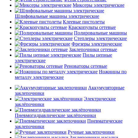
Миксеры электрические
Шлифовальные машины электрические
Клеевые пистолеты
Краскопульты сетевые
Полировальные машины
Степлеры электрические
Фрезеры электрические
Заклепочники сетевые
Пилы цепные
электрические
Реноваторы сетевые
Ножницы по
металлу электрические
Аккумуляторные
заклепочники
Электрические
заклёпочники
Пневмогидравлические заклёпочники
Пневматические
заклепочники
Ручные заклепочники
Заклепочники-насадки