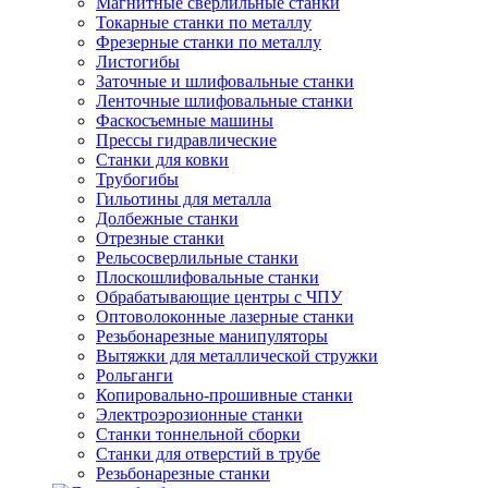
Магнитные сверлильные станки
Токарные станки по металлу
Фрезерные станки по металлу
Листогибы
Заточные и шлифовальные станки
Ленточные шлифовальные станки
Фаскосъемные машины
Прессы гидравлические
Станки для ковки
Трубогибы
Гильотины для металла
Долбежные станки
Отрезные станки
Рельсосверлильные станки
Плоскошлифовальные станки
Обрабатывающие центры с ЧПУ
Оптоволоконные лазерные станки
Резьбонарезные манипуляторы
Вытяжки для металлической стружки
Рольганги
Копировально-прошивные станки
Электроэрозионные станки
Станки тоннельной сборки
Станки для отверстий в трубе
Резьбонарезные станки