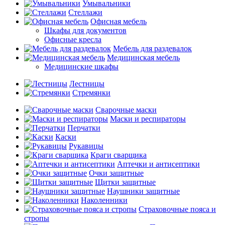
Умывальники
Стеллажи
Офисная мебель
Шкафы для документов
Офисные кресла
Мебель для раздевалок
Медицинская мебель
Медицинские шкафы
Лестницы
Стремянки
Сварочные маски
Маски и респираторы
Перчатки
Каски
Рукавицы
Краги сварщика
Аптечки и антисептики
Очки защитные
Щитки защитные
Наушники защитные
Наколенники
Страховочные пояса и
стропы