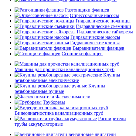
Разгонщики фланцев
Опрессовочные насосы
Гидравлические ножницы
Гидравлические съемники
Гидравлические гайкорезы
Гидравлические насосы
Гидравлические клинья
Выравниватели фланцев
Сгонщики фланцев
Машины для прочистки канализационных труб
Клуппы
резьбонарезные электрические
Клуппы
резьбонарезные ручные
Фаскосниматели
Труборезы
Видеодиагностика канализационных труб
Расширители
трубы аккумуляторные
Бензиновые двигатели