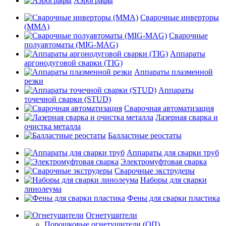
Аэрографы
Сварочные инверторы
(MMA)
Сварочные
полуавтоматы (MIG-MAG)
Аппараты
аргонодуговой сварки (TIG)
Аппараты плазменной
резки
Аппараты
точечной сварки (STUD)
Сварочная автоматизация
Лазерная сварка и
очистка металла
Балластные реостаты
Аппараты для сварки труб
Электромуфтовая сварка
Сварочные экструдеры
Наборы для сварки
линолеума
Фены для сварки пластика
Огнетушители
Порошковые огнетушители (ОП)