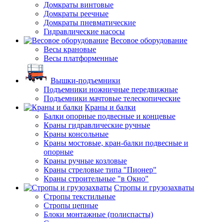
Домкраты винтовые
Домкраты реечные
Домкраты пневматические
Гидравлические насосы
Весовое оборудование
Весы крановые
Весы платформенные
Вышки-подъемники
Подъемники ножничные передвижные
Подъемники мачтовые телескопические
Краны и балки
Балки опорные подвесные и концевые
Краны гидравлические ручные
Краны консольные
Краны мостовые, кран-балки подвесные и
опорные
Краны ручные козловые
Краны стреловые типа "Пионер"
Краны строительные "в Окно"
Стропы и грузозахваты
Стропы текстильные
Стропы цепные
Блоки монтажные (полиспасты)