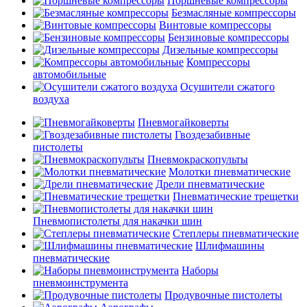
Поршневые компрессоры
Безмасляные компрессоры
Винтовые компрессоры
Бензиновые компрессоры
Дизельные компрессоры
Компрессоры
автомобильные
Осушители сжатого
воздуха
Пневмогайковерты
Гвоздезабивные
пистолеты
Пневмокраскопульты
Молотки пневматические
Дрели пневматические
Пневматические трещетки
Пневмопистолеты для накачки шин
Степлеры пневматические
Шлифмашины
пневматические
Наборы
пневмоинструмента
Продувочные пистолеты