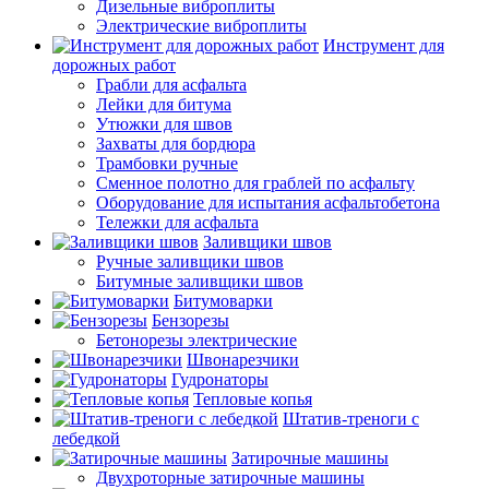
Дизельные виброплиты
Электрические виброплиты
Инструмент для
дорожных работ
Грабли для асфальта
Лейки для битума
Утюжки для швов
Захваты для бордюра
Трамбовки ручные
Сменное полотно для граблей по асфальту
Оборудование для испытания асфальтобетона
Тележки для асфальта
Заливщики швов
Ручные заливщики швов
Битумные заливщики швов
Битумоварки
Бензорезы
Бетонорезы электрические
Швонарезчики
Гудронаторы
Тепловые копья
Штатив-треноги с
лебедкой
Затирочные машины
Двухроторные затирочные машины