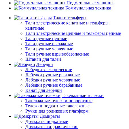
Подметальные машины
Коммунальная техника
Тали и тельферы
Тали электрические канатные и тельферы
канатные
Тали электрические цепные и тельферы цепные
Тали ручные цепные
Тали ручные рычажные
Тали ручные червячные
Тали ручные взрывобезопасные
Штанги для талей
Лебедки
Лебедки электрические
Лебедки ручные рычажные
Лебедки ручные червячные
Лебедки ручные барабанные
Канат для лебедки
Такелажные тележки
Такелажные тележки поворотные
Тележки подкатные такелажные
Ручки для роликовых платформ
Домкраты
Домкраты подкатные
Домкраты гидравлические