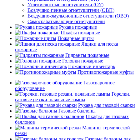
Углекислотные огнетушители (ОУ)
Воздушно-пенные огнетушители (ОВП)
Воздушно-эмульсионные огнетушители (ОВЭ)
Самосрабатывающие огнетушители
Рукава пожарные
Шкафы пожарные
Пожарные щиты
Ящики для песка
пожарные
Гидранты пожарные
Головки пожарные
Пожарный инвентарь
Противопожарные муфты
Газосварочное
оборудование
Горелки,
газовые резаки, паяльные лампы
Рукава для газовой сварки
Газовые баллоны
Шкафы для газовых
баллонов
Машины термической
резки
Газовые баллоны для