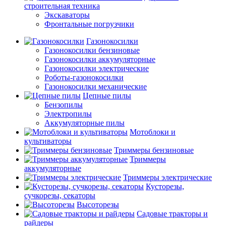
строительная техника
Экскаваторы
Фронтальные погрузчики
Газонокосилки
Газонокосилки бензиновые
Газонокосилки аккумуляторные
Газонокосилки электрические
Роботы-газонокосилки
Газонокосилки механические
Цепные пилы
Бензопилы
Электропилы
Аккумуляторные пилы
Мотоблоки и
культиваторы
Триммеры бензиновые
Триммеры
аккумуляторные
Триммеры электрические
Кусторезы,
сучкорезы, секаторы
Высоторезы
Садовые тракторы и
райдеры