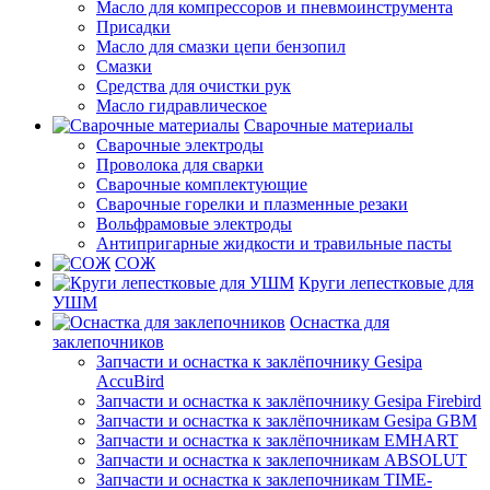
Масло для компрессоров и пневмоинструмента
Присадки
Масло для смазки цепи бензопил
Смазки
Средства для очистки рук
Масло гидравлическое
Сварочные материалы
Сварочные электроды
Проволока для сварки
Сварочные комплектующие
Сварочные горелки и плазменные резаки
Вольфрамовые электроды
Антипригарные жидкости и травильные пасты
СОЖ
Круги лепестковые для
УШМ
Оснастка для
заклепочников
Запчасти и оснастка к заклёпочнику Gesipa
AccuBird
Запчасти и оснастка к заклёпочнику Gesipa Firebird
Запчасти и оснастка к заклёпочникам Gesipa GBM
Запчасти и оснастка к заклёпочникам EMHART
Запчасти и оснастка к заклепочникам ABSOLUT
Запчасти и оснастка к заклепочникам TIME-