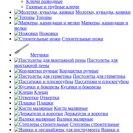
Ключи разводные
Газовые и трубные ключи
Молотки, кувалды, киянки
Топоры
Маркеры, карандаши и
мелки
Ножовки
Строительные ножи
Метчики
Пистолеты для
монтажной пены
Кордщетки ручные
Пистолеты для герметика
Пассатижи и плоскогубцы
Кусачки и бокорезы
Клещи
Отвертки
Плашки
Кисти малярные
Держатели и воротки
Валики малярные
Степлеры строительные
Ящики и