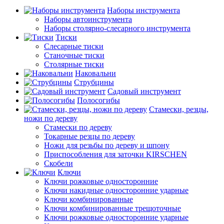
Наборы инструмента
Наборы автоинструмента
Наборы столярно-слесарного инструмента
Тиски
Слесарные тиски
Станочные тиски
Столярные тиски
Наковальни
Струбцины
Садовый инструмент
Полосогибы
Стамески, резцы,
ножи по дереву
Стамески по дереву
Токарные резцы по дереву
Ножи для резьбы по дереву и шпону
Приспособления для заточки KIRSCHEN
Скобели
Ключи
Ключи рожковые односторонние
Ключи накидные односторонние ударные
Ключи комбинированные
Ключи комбинированные трещоточные
Ключи рожковые односторонние ударные