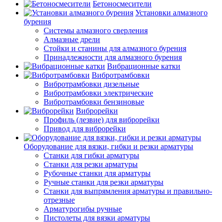
Бетоносмесители
Установки алмазного
бурения
Системы алмазного сверления
Алмазные дрели
Стойки и станины для алмазного бурения
Принадлежности для алмазного бурения
Вибрационные катки
Вибротрамбовки
Вибротрамбовки дизельные
Вибротрамбовки электрические
Вибротрамбовки бензиновые
Виброрейки
Профиль (лезвие) для виброрейки
Привод для виброрейки
Оборудование для вязки, гибки и резки арматуры
Станки для гибки арматуры
Станки для резки арматуры
Рубочные станки для арматуры
Ручные станки для резки арматуры
Станки для выпрямления арматуры и правильно-
отрезные
Арматурогибы ручные
Пистолеты для вязки арматуры