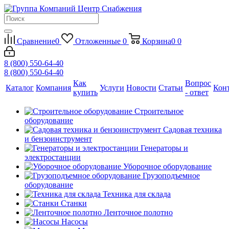
Сравнение
0
Отложенные
0
Корзина
0
0
8 (800) 550-64-40
8 (800) 550-64-40
Как
Вопрос
Каталог
Компания
Услуги
Новости
Статьи
Кон
купить
- ответ
Строительное
оборудование
Садовая техника
и бензоинструмент
Генераторы и
электростанции
Уборочное оборудование
Грузоподъемное
оборудование
Техника для склада
Станки
Ленточное полотно
Насосы