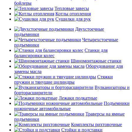
бойлеры
Тепловые завесы
Котлы отопления
Сушилки для рук
Двухстоечные
подъемники
Четырехстоечные
подъемники
Станки для
балансировки колес
Шиномонтажные станки
Оборудование для
замены масла
Стяжки
пружин и тянущие цилиндры
Вулканизаторы и
борторасширители
Лежаки подкатные
Подъемники
ножничные автомобильные
Траверсы на ямные
подъемники
Комплекты рихтовочные
Стойки и подставки