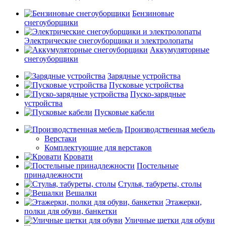
Бензиновые
снегоуборщики
Электрические снегоуборщики и электролопаты
Аккумуляторные
снегоуборщики
Зарядные устройства
Пусковые устройства
Пуско-зарядные
устройства
Пусковые кабели
Производственная мебель
Верстаки
Комплектующие для верстаков
Кровати
Постельные
принадлежности
Стулья, табуреты, столы
Вешалки
Этажерки,
полки для обуви, банкетки
Уличные щетки для обуви