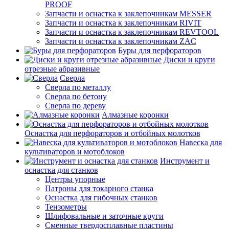
PROOF
Запчасти и оснастка к заклепочникам MESSER
Запчасти и оснастка к заклепочникам RIVIT
Запчасти и оснастка к заклепочникам REVTOOL
Запчасти и оснастка к заклепочникам ZAC
Буры для перфораторов
Диски и круги
отрезные абразивные
Сверла
Сверла по металлу
Сверла по бетону
Сверла по дереву
Алмазные коронки
Оснастка для перфораторов и отбойных молотков
Навеска для
культиваторов и мотоблоков
Инструмент и
оснастка для станков
Центры упорные
Патроны для токарного станка
Оснастка для гибочных станков
Тензометры
Шлифовальные и заточные круги
Сменные твердосплавные пластины