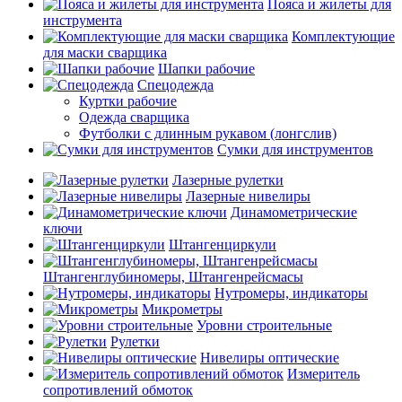
Пояса и жилеты для
инструмента
Комплектующие
для маски сварщика
Шапки рабочие
Спецодежда
Куртки рабочие
Одежда сварщика
Футболки с длинным рукавом (лонгслив)
Сумки для инструментов
Лазерные рулетки
Лазерные нивелиры
Динамометрические
ключи
Штангенциркули
Штангенглубиномеры, Штангенрейсмасы
Нутромеры, индикаторы
Микрометры
Уровни строительные
Рулетки
Нивелиры оптические
Измеритель
сопротивлений обмоток