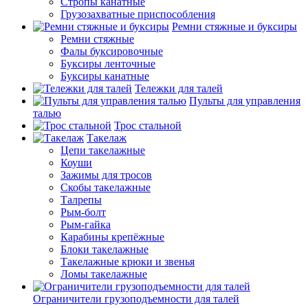
Стропы канатные
Грузозахватные приспособления
Ремни стяжные и буксиры
Ремни стяжные
Фалы буксировочные
Буксиры ленточные
Буксиры канатные
Тележки для талей
Пульты для управления
талью
Трос стальной
Такелаж
Цепи такелажные
Коуши
Зажимы для тросов
Скобы такелажные
Талрепы
Рым-болт
Рым-гайка
Карабины крепёжные
Блоки такелажные
Такелажные крюки и звенья
Ломы такелажные
Ограничители грузоподъемности для талей