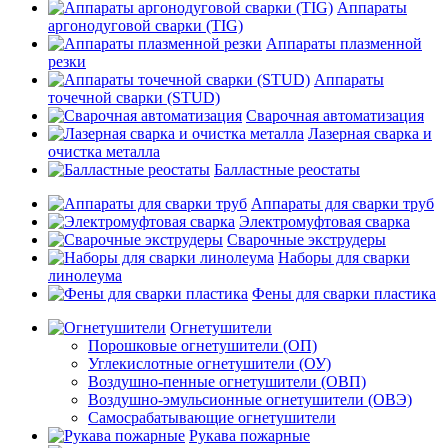
Аппараты
аргонодуговой сварки (TIG)
Аппараты плазменной
резки
Аппараты
точечной сварки (STUD)
Сварочная автоматизация
Лазерная сварка и
очистка металла
Балластные реостаты
Аппараты для сварки труб
Электромуфтовая сварка
Сварочные экструдеры
Наборы для сварки
линолеума
Фены для сварки пластика
Огнетушители
Порошковые огнетушители (ОП)
Углекислотные огнетушители (ОУ)
Воздушно-пенные огнетушители (ОВП)
Воздушно-эмульсионные огнетушители (ОВЭ)
Самосрабатывающие огнетушители
Рукава пожарные