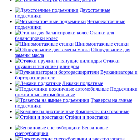
Двухстоечные
подъемники
Четырехстоечные
подъемники
Станки для
балансировки колес
Шиномонтажные станки
Оборудование для
замены масла
Стяжки
пружин и тянущие цилиндры
Вулканизаторы и
борторасширители
Лежаки подкатные
Подъемники
ножничные автомобильные
Траверсы на ямные
подъемники
Комплекты рихтовочные
Стойки и подставки
Бензиновые
снегоуборщики