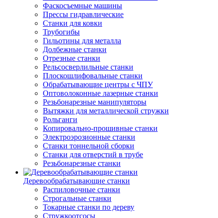
Фаскосъемные машины
Прессы гидравлические
Станки для ковки
Трубогибы
Гильотины для металла
Долбежные станки
Отрезные станки
Рельсосверлильные станки
Плоскошлифовальные станки
Обрабатывающие центры с ЧПУ
Оптоволоконные лазерные станки
Резьбонарезные манипуляторы
Вытяжки для металлической стружки
Рольганги
Копировально-прошивные станки
Электроэрозионные станки
Станки тоннельной сборки
Станки для отверстий в трубе
Резьбонарезные станки
Деревообрабатывающие станки
Распиловочные станки
Строгальные станки
Токарные станки по дереву
Стружкоотсосы