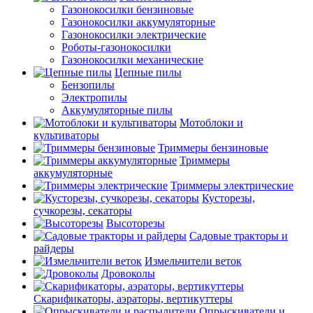
Газонокосилки бензиновые
Газонокосилки аккумуляторные
Газонокосилки электрические
Роботы-газонокосилки
Газонокосилки механические
Цепные пилы
Бензопилы
Электропилы
Аккумуляторные пилы
Мотоблоки и
культиваторы
Триммеры бензиновые
Триммеры
аккумуляторные
Триммеры электрические
Кусторезы,
сучкорезы, секаторы
Высоторезы
Садовые тракторы и
райдеры
Измельчители веток
Дровоколы
Скарификаторы, аэраторы, вертикуттеры
Опрыскиватели и