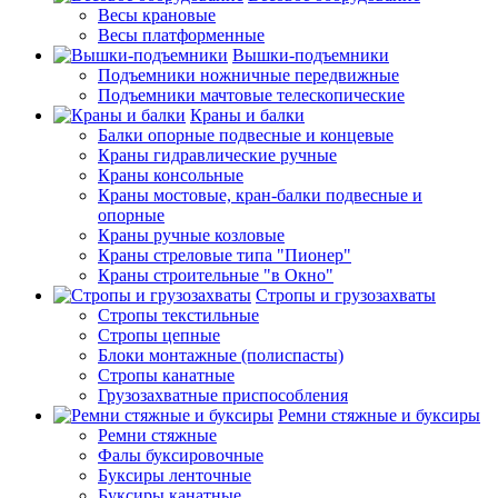
Весы крановые
Весы платформенные
Вышки-подъемники
Подъемники ножничные передвижные
Подъемники мачтовые телескопические
Краны и балки
Балки опорные подвесные и концевые
Краны гидравлические ручные
Краны консольные
Краны мостовые, кран-балки подвесные и
опорные
Краны ручные козловые
Краны стреловые типа "Пионер"
Краны строительные "в Окно"
Стропы и грузозахваты
Стропы текстильные
Стропы цепные
Блоки монтажные (полиспасты)
Стропы канатные
Грузозахватные приспособления
Ремни стяжные и буксиры
Ремни стяжные
Фалы буксировочные
Буксиры ленточные
Буксиры канатные