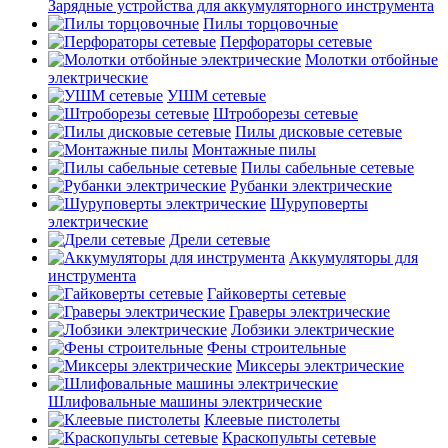
Зарядные устройства для аккумуляторного инструмента
Пилы торцовочные
Перфораторы сетевые
Молотки отбойные
электрические
УШМ сетевые
Штроборезы сетевые
Пилы дисковые сетевые
Монтажные пилы
Пилы сабельные сетевые
Рубанки электрические
Шуруповерты
электрические
Дрели сетевые
Аккумуляторы для
инструмента
Гайковерты сетевые
Граверы электрические
Лобзики электрические
Фены строительные
Миксеры электрические
Шлифовальные машины электрические
Клеевые пистолеты
Краскопульты сетевые