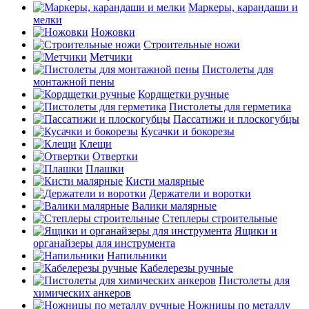
Маркеры, карандаши и
мелки
Ножовки
Строительные ножи
Метчики
Пистолеты для
монтажной пены
Кордщетки ручные
Пистолеты для герметика
Пассатижи и плоскогубцы
Кусачки и бокорезы
Клещи
Отвертки
Плашки
Кисти малярные
Держатели и воротки
Валики малярные
Степлеры строительные
Ящики и
органайзеры для инструмента
Напильники
Кабелерезы ручные
Пистолеты для
химических анкеров
Ножницы по металлу