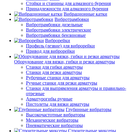
Стойки и станины для алмазного бурения
Принадлежности для алмазного бурения
Вибрационные катки
Вибротрамбовки
Вибротрамбовки дизельные
Вибротрамбовки электрические
Вибротрамбовки бензиновые
Виброрейки
Профиль (лезвие) для виброрейки
Привод для виброрейки
Оборудование для вязки, гибки и резки арматуры
Станки для гибки арматуры
Станки для резки арматуры
Рубочные станки для арматуры
Ручные станки для резки арматуры
Станки для выпрямления арматуры и правильно-
отрезные
Арматурогибы ручные
Пистолеты для вязки арматуры
Глубинные вибраторы
Высокочастотные вибраторы
Механические вибраторы
Пневматические вибраторы
Строительные миксеры