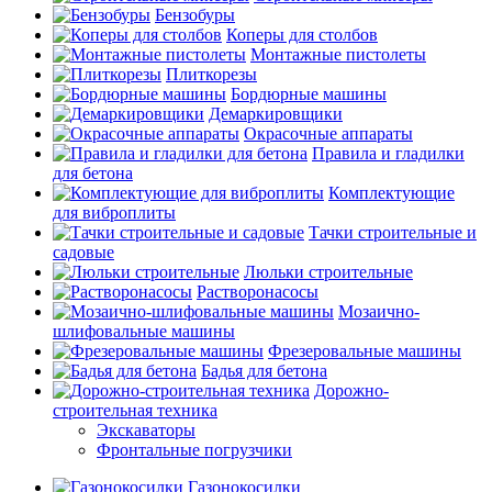
Бензобуры
Коперы для столбов
Монтажные пистолеты
Плиткорезы
Бордюрные машины
Демаркировщики
Окрасочные аппараты
Правила и гладилки
для бетона
Комплектующие
для виброплиты
Тачки строительные и
садовые
Люльки строительные
Растворонасосы
Мозаично-
шлифовальные машины
Фрезеровальные машины
Бадья для бетона
Дорожно-
строительная техника
Экскаваторы
Фронтальные погрузчики
Газонокосилки