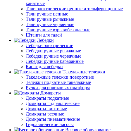
канатные
Тали электрические цепные и тельферы цепные
Тали ручные цепные
Тали ручные рычажные
Тали ручные червячные
Тали ручные взрывобезопасные
Штанги для талей
Лебедки
Лебедки электрические
Лебедки ручные рычажные
Лебедки ручные червячные
Лебедки ручные барабанные
Канат для лебедки
Такелажные тележки
Такелажные тележки поворотные
Тележки подкатные такелажные
Ручки для роликовых платформ
Домкраты
Домкраты подкатные
Домкраты гидравлические
Домкраты винтовые
Домкраты реечные
Домкраты пневматические
Гидравлические насосы
Весовое оборудование