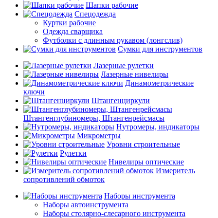
Шапки рабочие
Спецодежда
Куртки рабочие
Одежда сварщика
Футболки с длинным рукавом (лонгслив)
Сумки для инструментов
Лазерные рулетки
Лазерные нивелиры
Динамометрические
ключи
Штангенциркули
Штангенглубиномеры, Штангенрейсмасы
Нутромеры, индикаторы
Микрометры
Уровни строительные
Рулетки
Нивелиры оптические
Измеритель
сопротивлений обмоток
Наборы инструмента
Наборы автоинструмента
Наборы столярно-слесарного инструмента