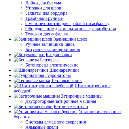
Лейки для битума
Утюжки для швов
Захваты для бордюра
Трамбовки ручные
Сменное полотно для граблей по асфальту
Оборудование для испытания асфальтобетона
Тележки для асфальта
Заливщики швов
Ручные заливщики швов
Битумные заливщики швов
Битумоварки
Бензорезы
Бетонорезы электрические
Швонарезчики
Гудронаторы
Тепловые копья
Штатив-треноги с
лебедкой
Затирочные машины
Двухроторные затирочные машины
Бетоносмесители
Установки алмазного
бурения
Системы алмазного сверления
Алмазные дрели