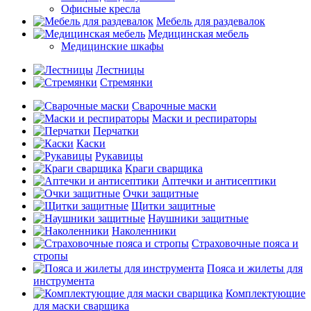
Офисные кресла
Мебель для раздевалок
Медицинская мебель
Медицинские шкафы
Лестницы
Стремянки
Сварочные маски
Маски и респираторы
Перчатки
Каски
Рукавицы
Краги сварщика
Аптечки и антисептики
Очки защитные
Щитки защитные
Наушники защитные
Наколенники
Страховочные пояса и
стропы
Пояса и жилеты для
инструмента
Комплектующие
для маски сварщика