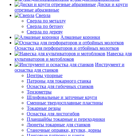
Диски и круги
отрезные абразивные
Сверла
Сверла по металлу
Сверла по бетону
Сверла по дереву
Алмазные коронки
Оснастка для перфораторов и отбойных молотков
Навеска для
культиваторов и мотоблоков
Инструмент и
оснастка для станков
Центры упорные
Патроны для токарного станка
Оснастка для гибочных станков
Тензометры
Шлифовальные и заточные круги
Сменные твердосплавные пластины
Токарные резцы
Оснастка для листогибов
Планшайбы токарные и переходники
Люнеты токарные для станков
Станочные оправки, втулки, дорны
Цанговые патроны и цанги