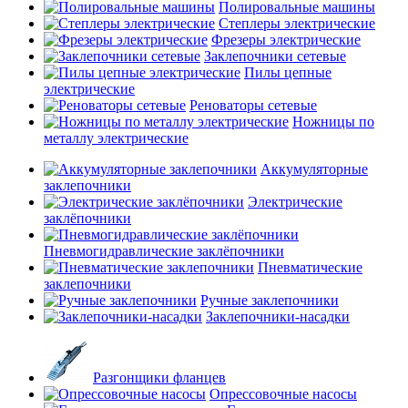
Полировальные машины
Степлеры электрические
Фрезеры электрические
Заклепочники сетевые
Пилы цепные
электрические
Реноваторы сетевые
Ножницы по
металлу электрические
Аккумуляторные
заклепочники
Электрические
заклёпочники
Пневмогидравлические заклёпочники
Пневматические
заклепочники
Ручные заклепочники
Заклепочники-насадки
Разгонщики фланцев
Опрессовочные насосы