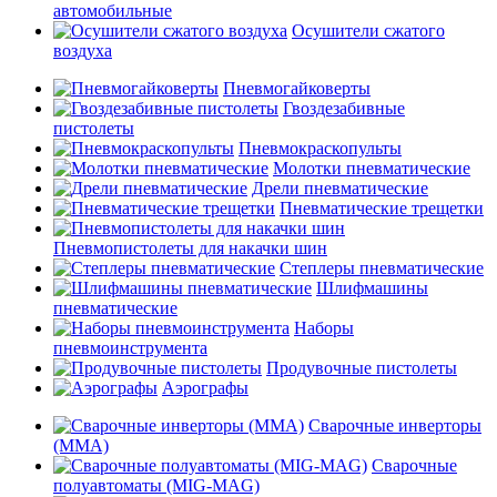
автомобильные
Осушители сжатого
воздуха
Пневмогайковерты
Гвоздезабивные
пистолеты
Пневмокраскопульты
Молотки пневматические
Дрели пневматические
Пневматические трещетки
Пневмопистолеты для накачки шин
Степлеры пневматические
Шлифмашины
пневматические
Наборы
пневмоинструмента
Продувочные пистолеты
Аэрографы
Сварочные инверторы
(MMA)
Сварочные
полуавтоматы (MIG-MAG)