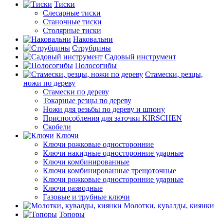
Тиски
Слесарные тиски
Станочные тиски
Столярные тиски
Наковальни
Струбцины
Садовый инструмент
Полосогибы
Стамески, резцы,
ножи по дереву
Стамески по дереву
Токарные резцы по дереву
Ножи для резьбы по дереву и шпону
Приспособления для заточки KIRSCHEN
Скобели
Ключи
Ключи рожковые односторонние
Ключи накидные односторонние ударные
Ключи комбинированные
Ключи комбинированные трещоточные
Ключи рожковые односторонние ударные
Ключи разводные
Газовые и трубные ключи
Молотки, кувалды, киянки
Топоры