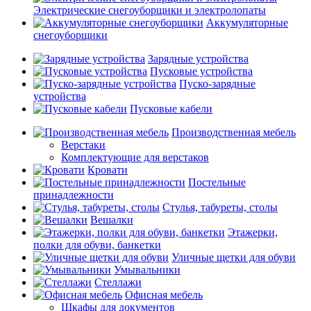
Электрические снегоуборщики и электролопаты
Аккумуляторные
снегоуборщики
Зарядные устройства
Пусковые устройства
Пуско-зарядные
устройства
Пусковые кабели
Производственная мебель
Верстаки
Комплектующие для верстаков
Кровати
Постельные
принадлежности
Стулья, табуреты, столы
Вешалки
Этажерки,
полки для обуви, банкетки
Уличные щетки для обуви
Умывальники
Стеллажи
Офисная мебель
Шкафы для документов