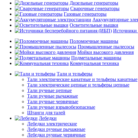
Дизельные генераторы
Сварочные генераторы
Газовые генераторы
Аккумуляторные эле
Осветительные вышки
Источники 
Поломоечные машины
Промышленные пылесосы
Мойки высокого давления
Подметальные машины
Коммунальная техника
Тали и тельферы
Тали электрические канатные и тельферы канатные
Тали электрические цепные и тельферы цепные
Тали ручные цепные
Тали ручные рычажные
Тали ручные червячные
Тали ручные взрывобезопасные
Штанги для талей
Лебедки
Лебедки электрические
Лебедки ручные рычажные
Лебедки ручные червячные