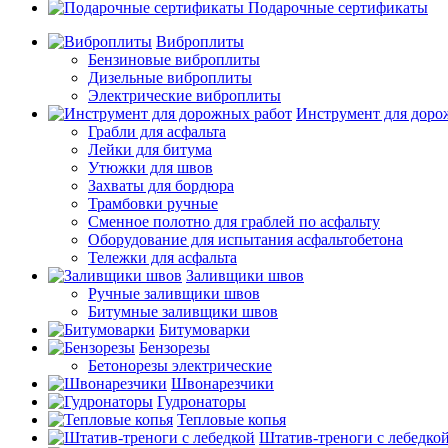
Подарочные сертификаты
Виброплиты
Бензиновые виброплиты
Дизельные виброплиты
Электрические виброплиты
Инструмент для доро
Грабли для асфальта
Лейки для битума
Утюжки для швов
Захваты для бордюра
Трамбовки ручные
Сменное полотно для граблей по асфальту
Оборудование для испытания асфальтобетона
Тележки для асфальта
Заливщики швов
Ручные заливщики швов
Битумные заливщики швов
Битумоварки
Бензорезы
Бетонорезы электрические
Швонарезчики
Гудронаторы
Тепловые копья
Штатив-треноги с лебедко