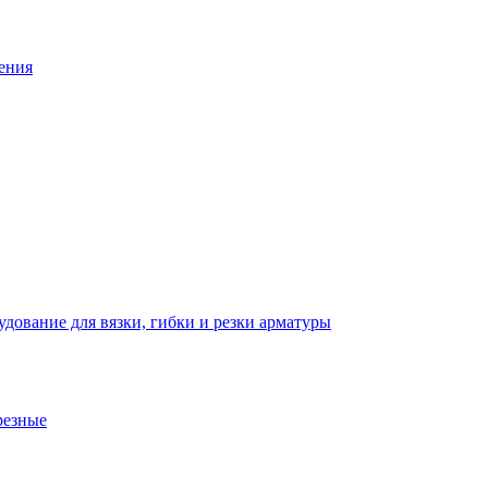
ения
дование для вязки, гибки и резки арматуры
резные