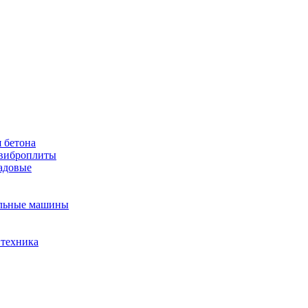
 бетона
виброплиты
садовые
льные машины
 техника