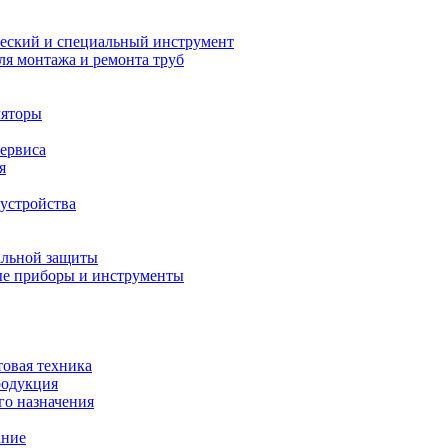
еский и специальный инструмент
ля монтажа и ремонта труб
ляторы
сервиса
я
устройства
альной защиты
е приборы и инструменты
товая техника
родукция
о назначения
ание