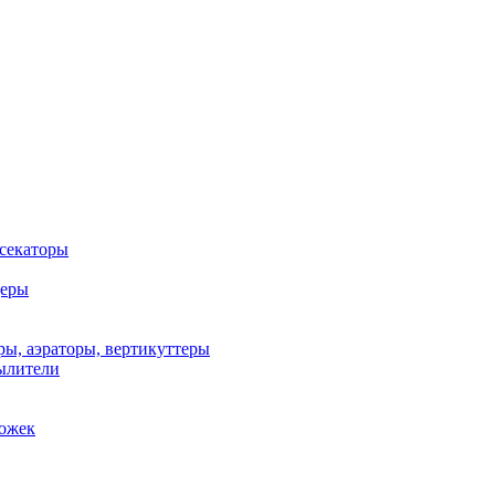
 секаторы
деры
ы, аэраторы, вертикуттеры
ылители
рожек