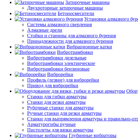
Затирочные машины
Двухроторные затирочные машины
Бетоносмесители
Установки алмазного бур
Системы алмазного сверления
Алмазные дрели
Стойки и станины для алмазного бурения
Принадлежности для алмазного бурения
Вибрационные катки
Вибротрамбовки
Вибротрамбовки дизельные
Вибротрамбовки электрические
Вибротрамбовки бензиновые
Виброрейки
Профиль (лезвие) для виброрейки
Привод для виброрейки
Обору
Станки для гибки арматуры
Станки для резки арматуры
Рубочные станки для арматуры
Ручные станки для резки арматуры
Станки для выпрямления арматуры и правильно-от
Арматурогибы ручные
Пистолеты для вязки арматуры
Глубинные вибраторы