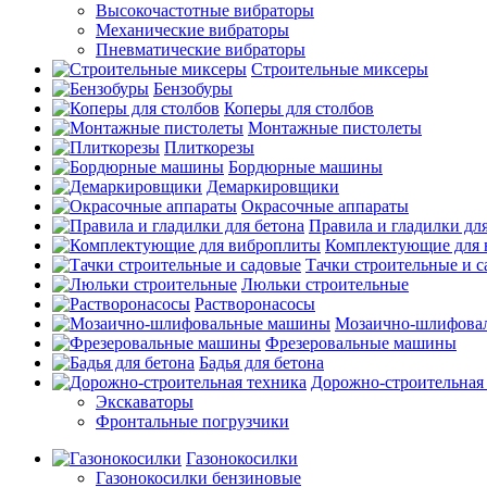
Высокочастотные вибраторы
Механические вибраторы
Пневматические вибраторы
Строительные миксеры
Бензобуры
Коперы для столбов
Монтажные пистолеты
Плиткорезы
Бордюрные машины
Демаркировщики
Окрасочные аппараты
Правила и гладилки для
Комплектующие для 
Тачки строительные и 
Люльки строительные
Растворонасосы
Мозаично-шлифова
Фрезеровальные машины
Бадья для бетона
Дорожно-строительная
Экскаваторы
Фронтальные погрузчики
Газонокосилки
Газонокосилки бензиновые