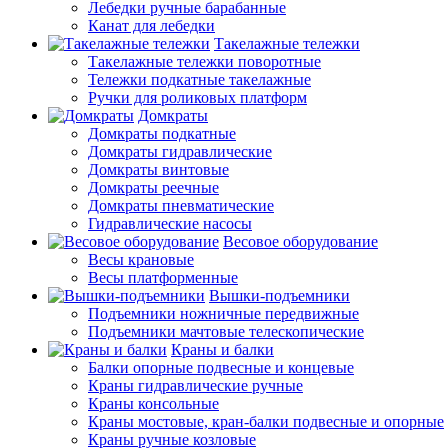
Лебедки ручные барабанные
Канат для лебедки
Такелажные тележки
Такелажные тележки поворотные
Тележки подкатные такелажные
Ручки для роликовых платформ
Домкраты
Домкраты подкатные
Домкраты гидравлические
Домкраты винтовые
Домкраты реечные
Домкраты пневматические
Гидравлические насосы
Весовое оборудование
Весы крановые
Весы платформенные
Вышки-подъемники
Подъемники ножничные передвижные
Подъемники мачтовые телескопические
Краны и балки
Балки опорные подвесные и концевые
Краны гидравлические ручные
Краны консольные
Краны мостовые, кран-балки подвесные и опорные
Краны ручные козловые