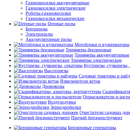
Газонокосилки аккумуляторные
Газонокосилки электрические
Роботы-газонокосилки
Газонокосилки механические
Цепные пилы
Бензопилы
Электропилы
Аккумуляторные пилы
Мотоблоки и культиваторы
Триммеры бензиновые
Триммеры аккумуляторные
Триммеры электрические
Кусторезы, сучкорезы,
Высоторезы
Садовые тракторы и рай
Измельчители веток
Дровоколы
Скарификатор
Опрыскиватели и расп
Воздуходувки
Зернодробилки
Очистители садовых до
Прочий бензоинструмент
Бензиновые генераторы