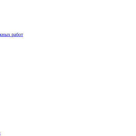
жных работ
й