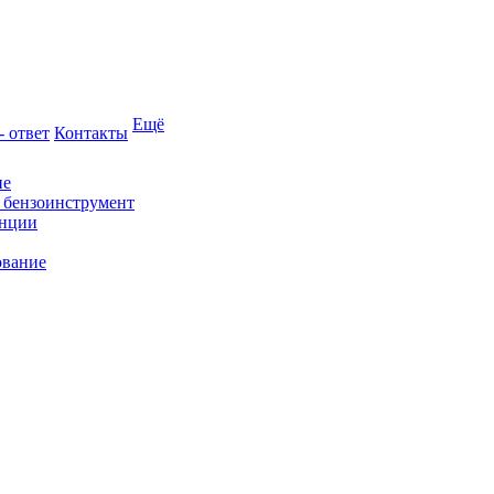
Ещё
- ответ
Контакты
ие
и бензоинструмент
анции
ование