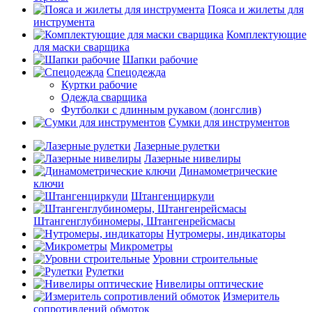
Пояса и жилеты для
инструмента
Комплектующие
для маски сварщика
Шапки рабочие
Спецодежда
Куртки рабочие
Одежда сварщика
Футболки с длинным рукавом (лонгслив)
Сумки для инструментов
Лазерные рулетки
Лазерные нивелиры
Динамометрические
ключи
Штангенциркули
Штангенглубиномеры, Штангенрейсмасы
Нутромеры, индикаторы
Микрометры
Уровни строительные
Рулетки
Нивелиры оптические
Измеритель
сопротивлений обмоток