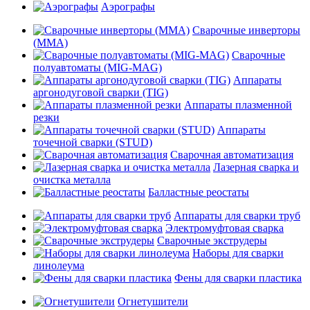
Аэрографы
Сварочные инверторы
(MMA)
Сварочные
полуавтоматы (MIG-MAG)
Аппараты
аргонодуговой сварки (TIG)
Аппараты плазменной
резки
Аппараты
точечной сварки (STUD)
Сварочная автоматизация
Лазерная сварка и
очистка металла
Балластные реостаты
Аппараты для сварки труб
Электромуфтовая сварка
Сварочные экструдеры
Наборы для сварки
линолеума
Фены для сварки пластика
Огнетушители