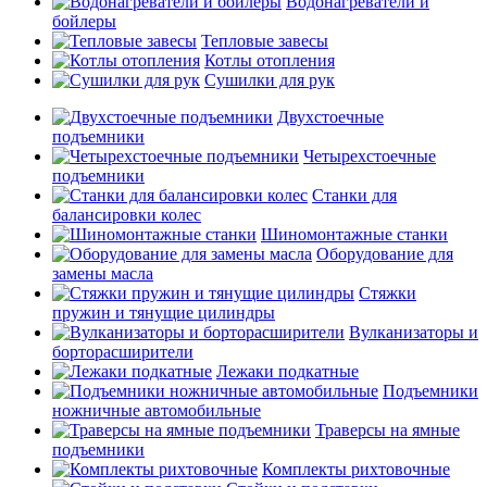
Водонагреватели и
бойлеры
Тепловые завесы
Котлы отопления
Сушилки для рук
Двухстоечные
подъемники
Четырехстоечные
подъемники
Станки для
балансировки колес
Шиномонтажные станки
Оборудование для
замены масла
Стяжки
пружин и тянущие цилиндры
Вулканизаторы и
борторасширители
Лежаки подкатные
Подъемники
ножничные автомобильные
Траверсы на ямные
подъемники
Комплекты рихтовочные