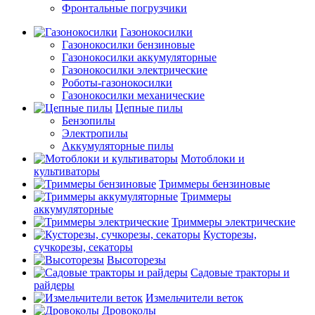
Фронтальные погрузчики
Газонокосилки
Газонокосилки бензиновые
Газонокосилки аккумуляторные
Газонокосилки электрические
Роботы-газонокосилки
Газонокосилки механические
Цепные пилы
Бензопилы
Электропилы
Аккумуляторные пилы
Мотоблоки и
культиваторы
Триммеры бензиновые
Триммеры
аккумуляторные
Триммеры электрические
Кусторезы,
сучкорезы, секаторы
Высоторезы
Садовые тракторы и
райдеры
Измельчители веток
Дровоколы