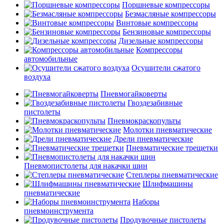
Поршневые компрессоры
Безмасляные компрессоры
Винтовые компрессоры
Бензиновые компрессоры
Дизельные компрессоры
Компрессоры
автомобильные
Осушители сжатого
воздуха
Пневмогайковерты
Гвоздезабивные
пистолеты
Пневмокраскопульты
Молотки пневматические
Дрели пневматические
Пневматические трещетки
Пневмопистолеты для накачки шин
Степлеры пневматические
Шлифмашины
пневматические
Наборы
пневмоинструмента
Продувочные пистолеты