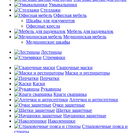
Умывальники
Стеллажи
Офисная мебель
Шкафы для документов
Офисные кресла
Мебель для раздевалок
Медицинская мебель
Медицинские шкафы
Лестницы
Стремянки
Сварочные маски
Маски и респираторы
Перчатки
Каски
Рукавицы
Краги сварщика
Аптечки и антисептики
Очки защитные
Щитки защитные
Наушники защитные
Наколенники
Страховочные пояса и
стропы