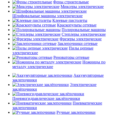
Фены строительные
Миксеры электрические
Шлифовальные машины электрические
Клеевые пистолеты
Краскопульты сетевые
Полировальные машины
Степлеры электрические
Фрезеры электрические
Заклепочники сетевые
Пилы цепные
электрические
Реноваторы сетевые
Ножницы по
металлу электрические
Аккумуляторные
заклепочники
Электрические
заклёпочники
Пневмогидравлические заклёпочники
Пневматические
заклепочники
Ручные заклепочники