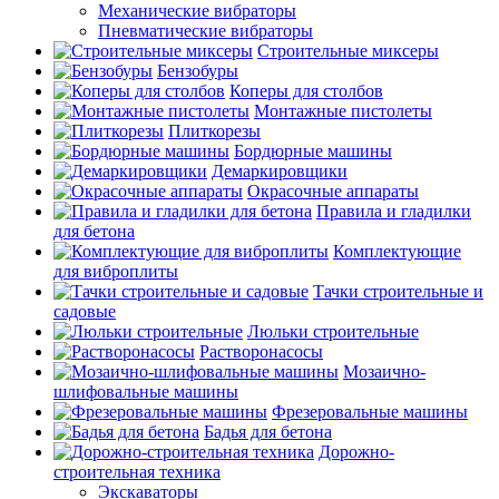
Механические вибраторы
Пневматические вибраторы
Строительные миксеры
Бензобуры
Коперы для столбов
Монтажные пистолеты
Плиткорезы
Бордюрные машины
Демаркировщики
Окрасочные аппараты
Правила и гладилки
для бетона
Комплектующие
для виброплиты
Тачки строительные и
садовые
Люльки строительные
Растворонасосы
Мозаично-
шлифовальные машины
Фрезеровальные машины
Бадья для бетона
Дорожно-
строительная техника
Экскаваторы