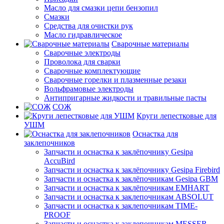
Масло для смазки цепи бензопил
Смазки
Средства для очистки рук
Масло гидравлическое
Сварочные материалы
Сварочные электроды
Проволока для сварки
Сварочные комплектующие
Сварочные горелки и плазменные резаки
Вольфрамовые электроды
Антипригарные жидкости и травильные пасты
СОЖ
Круги лепестковые для
УШМ
Оснастка для
заклепочников
Запчасти и оснастка к заклёпочнику Gesipa
AccuBird
Запчасти и оснастка к заклёпочнику Gesipa Firebird
Запчасти и оснастка к заклёпочникам Gesipa GBM
Запчасти и оснастка к заклёпочникам EMHART
Запчасти и оснастка к заклепочникам ABSOLUT
Запчасти и оснастка к заклепочникам TIME-
PROOF
Запчасти и оснастка к заклепочникам MESSER