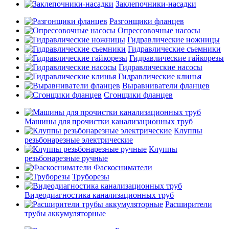
Заклепочники-насадки
Разгонщики фланцев
Опрессовочные насосы
Гидравлические ножницы
Гидравлические съемники
Гидравлические гайкорезы
Гидравлические насосы
Гидравлические клинья
Выравниватели фланцев
Сгонщики фланцев
Машины для прочистки канализационных труб
Клуппы
резьбонарезные электрические
Клуппы
резьбонарезные ручные
Фаскосниматели
Труборезы
Видеодиагностика канализационных труб
Расширители
трубы аккумуляторные