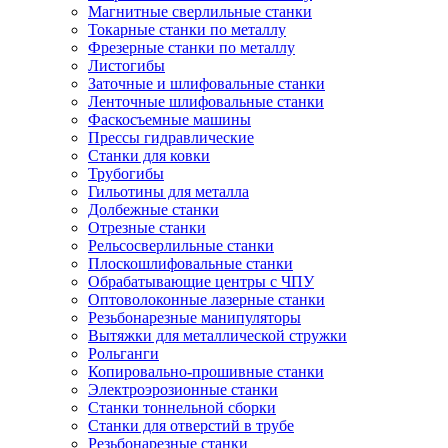
Магнитные сверлильные станки
Токарные станки по металлу
Фрезерные станки по металлу
Листогибы
Заточные и шлифовальные станки
Ленточные шлифовальные станки
Фаскосъемные машины
Прессы гидравлические
Станки для ковки
Трубогибы
Гильотины для металла
Долбежные станки
Отрезные станки
Рельсосверлильные станки
Плоскошлифовальные станки
Обрабатывающие центры с ЧПУ
Оптоволоконные лазерные станки
Резьбонарезные манипуляторы
Вытяжки для металлической стружки
Рольганги
Копировально-прошивные станки
Электроэрозионные станки
Станки тоннельной сборки
Станки для отверстий в трубе
Резьбонарезные станки