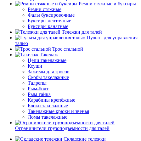
Ремни стяжные и буксиры
Ремни стяжные
Фалы буксировочные
Буксиры ленточные
Буксиры канатные
Тележки для талей
Пульты для управления
талью
Трос стальной
Такелаж
Цепи такелажные
Коуши
Зажимы для тросов
Скобы такелажные
Талрепы
Рым-болт
Рым-гайка
Карабины крепёжные
Блоки такелажные
Такелажные крюки и звенья
Ломы такелажные
Ограничители грузоподъемности для талей
Складские тележки