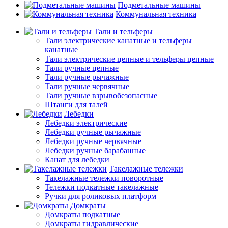
Подметальные машины
Коммунальная техника
Тали и тельферы
Тали электрические канатные и тельферы
канатные
Тали электрические цепные и тельферы цепные
Тали ручные цепные
Тали ручные рычажные
Тали ручные червячные
Тали ручные взрывобезопасные
Штанги для талей
Лебедки
Лебедки электрические
Лебедки ручные рычажные
Лебедки ручные червячные
Лебедки ручные барабанные
Канат для лебедки
Такелажные тележки
Такелажные тележки поворотные
Тележки подкатные такелажные
Ручки для роликовых платформ
Домкраты
Домкраты подкатные
Домкраты гидравлические