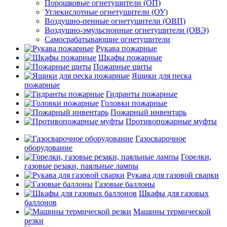
Порошковые огнетушители (ОП)
Углекислотные огнетушители (ОУ)
Воздушно-пенные огнетушители (ОВП)
Воздушно-эмульсионные огнетушители (ОВЭ)
Самосрабатывающие огнетушители
Рукава пожарные
Шкафы пожарные
Пожарные щиты
Ящики для песка
пожарные
Гидранты пожарные
Головки пожарные
Пожарный инвентарь
Противопожарные муфты
Газосварочное
оборудование
Горелки,
газовые резаки, паяльные лампы
Рукава для газовой сварки
Газовые баллоны
Шкафы для газовых
баллонов
Машины термической
резки