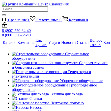
Сравнение
0
Отложенные
0
Корзина
0
0
8 (800) 550-64-40
8 (800) 550-64-40
Как
Вопрос
Каталог
Компания
Услуги
Новости
Статьи
Кон
купить
- ответ
Строительное
оборудование
Садовая техника
и бензоинструмент
Генераторы и
электростанции
Уборочное оборудование
Грузоподъемное
оборудование
Техника для склада
Станки
Ленточное полотно
Насосы