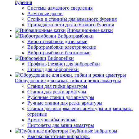
бурения
Системы алмазного сверления
Алмазные дрели
Стойки и станины для алмазного бурения
Принадлежности для алмазного бурения
Вибрационные катки
Вибротрамбовки
Вибротрамбовки дизельные
Вибротрамбовки электрические
Вибротрамбовки бензиновые
Виброрейки
Профиль (лезвие) для виброрейки
Привод для виброрейки
Оборудование для вязки, гибки и резки арматуры
Станки для гибки арматуры
Станки для резки арматуры
Рубочные станки для арматуры
Ручные станки для резки арматуры
Станки для выпрямления арматуры и правильно-
отрезные
Арматурогибы ручные
Пистолеты для вязки арматуры
Глубинные вибраторы
Высокочастотные вибраторы