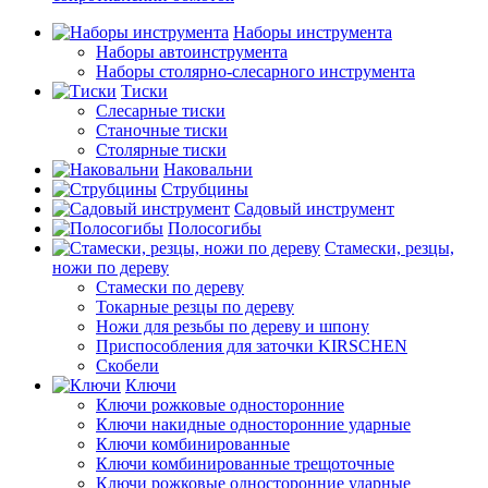
Наборы инструмента
Наборы автоинструмента
Наборы столярно-слесарного инструмента
Тиски
Слесарные тиски
Станочные тиски
Столярные тиски
Наковальни
Струбцины
Садовый инструмент
Полосогибы
Стамески, резцы,
ножи по дереву
Стамески по дереву
Токарные резцы по дереву
Ножи для резьбы по дереву и шпону
Приспособления для заточки KIRSCHEN
Скобели
Ключи
Ключи рожковые односторонние
Ключи накидные односторонние ударные
Ключи комбинированные
Ключи комбинированные трещоточные
Ключи рожковые односторонние ударные