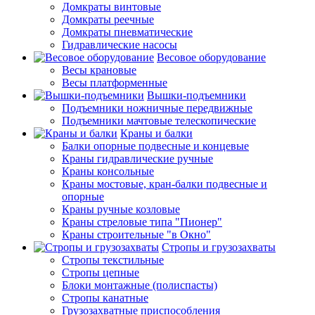
Домкраты винтовые
Домкраты реечные
Домкраты пневматические
Гидравлические насосы
Весовое оборудование
Весы крановые
Весы платформенные
Вышки-подъемники
Подъемники ножничные передвижные
Подъемники мачтовые телескопические
Краны и балки
Балки опорные подвесные и концевые
Краны гидравлические ручные
Краны консольные
Краны мостовые, кран-балки подвесные и
опорные
Краны ручные козловые
Краны стреловые типа "Пионер"
Краны строительные "в Окно"
Стропы и грузозахваты
Стропы текстильные
Стропы цепные
Блоки монтажные (полиспасты)
Стропы канатные
Грузозахватные приспособления