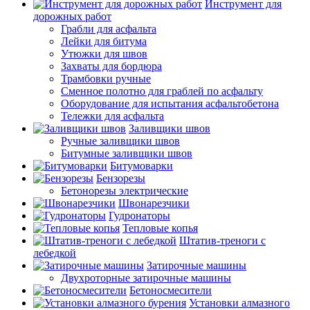
Инструмент для
дорожных работ
Грабли для асфальта
Лейки для битума
Утюжки для швов
Захваты для бордюра
Трамбовки ручные
Сменное полотно для граблей по асфальту
Оборудование для испытания асфальтобетона
Тележки для асфальта
Заливщики швов
Ручные заливщики швов
Битумные заливщики швов
Битумоварки
Бензорезы
Бетонорезы электрические
Швонарезчики
Гудронаторы
Тепловые копья
Штатив-треноги с
лебедкой
Затирочные машины
Двухроторные затирочные машины
Бетоносмесители
Установки алмазного