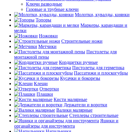
Ключи разводные
Газовые и трубные ключи
Молотки, кувалды, киянки
Топоры
Маркеры, карандаши и
мелки
Ножовки
Строительные ножи
Метчики
Пистолеты для
монтажной пены
Кордщетки ручные
Пистолеты для герметика
Пассатижи и плоскогубцы
Кусачки и бокорезы
Клещи
Отвертки
Плашки
Кисти малярные
Держатели и воротки
Валики малярные
Степлеры строительные
Ящики и
органайзеры для инструмента
Напильники