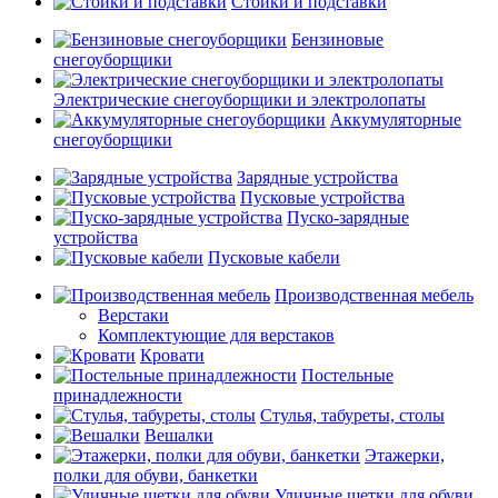
Стойки и подставки
Бензиновые
снегоуборщики
Электрические снегоуборщики и электролопаты
Аккумуляторные
снегоуборщики
Зарядные устройства
Пусковые устройства
Пуско-зарядные
устройства
Пусковые кабели
Производственная мебель
Верстаки
Комплектующие для верстаков
Кровати
Постельные
принадлежности
Стулья, табуреты, столы
Вешалки
Этажерки,
полки для обуви, банкетки
Уличные щетки для обуви