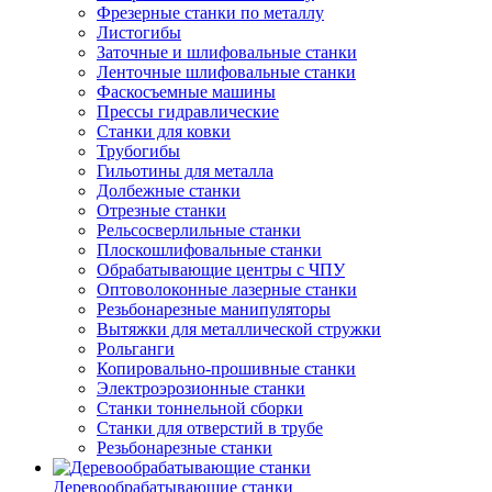
Фрезерные станки по металлу
Листогибы
Заточные и шлифовальные станки
Ленточные шлифовальные станки
Фаскосъемные машины
Прессы гидравлические
Станки для ковки
Трубогибы
Гильотины для металла
Долбежные станки
Отрезные станки
Рельсосверлильные станки
Плоскошлифовальные станки
Обрабатывающие центры с ЧПУ
Оптоволоконные лазерные станки
Резьбонарезные манипуляторы
Вытяжки для металлической стружки
Рольганги
Копировально-прошивные станки
Электроэрозионные станки
Станки тоннельной сборки
Станки для отверстий в трубе
Резьбонарезные станки
Деревообрабатывающие станки