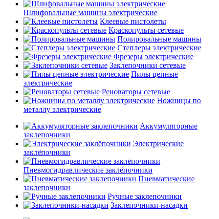
Шлифовальные машины электрические
Клеевые пистолеты
Краскопульты сетевые
Полировальные машины
Степлеры электрические
Фрезеры электрические
Заклепочники сетевые
Пилы цепные
электрические
Реноваторы сетевые
Ножницы по
металлу электрические
Аккумуляторные
заклепочники
Электрические
заклёпочники
Пневмогидравлические заклёпочники
Пневматические
заклепочники
Ручные заклепочники
Заклепочники-насадки