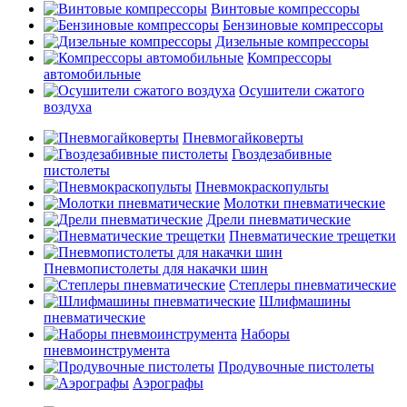
Винтовые компрессоры
Бензиновые компрессоры
Дизельные компрессоры
Компрессоры
автомобильные
Осушители сжатого
воздуха
Пневмогайковерты
Гвоздезабивные
пистолеты
Пневмокраскопульты
Молотки пневматические
Дрели пневматические
Пневматические трещетки
Пневмопистолеты для накачки шин
Степлеры пневматические
Шлифмашины
пневматические
Наборы
пневмоинструмента
Продувочные пистолеты
Аэрографы