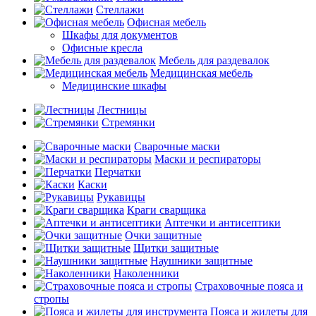
Стеллажи
Офисная мебель
Шкафы для документов
Офисные кресла
Мебель для раздевалок
Медицинская мебель
Медицинские шкафы
Лестницы
Стремянки
Сварочные маски
Маски и респираторы
Перчатки
Каски
Рукавицы
Краги сварщика
Аптечки и антисептики
Очки защитные
Щитки защитные
Наушники защитные
Наколенники
Страховочные пояса и
стропы
Пояса и жилеты для