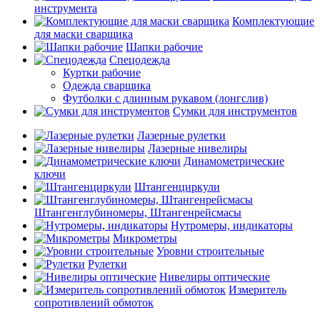
инструмента
Комплектующие
для маски сварщика
Шапки рабочие
Спецодежда
Куртки рабочие
Одежда сварщика
Футболки с длинным рукавом (лонгслив)
Сумки для инструментов
Лазерные рулетки
Лазерные нивелиры
Динамометрические
ключи
Штангенциркули
Штангенглубиномеры, Штангенрейсмасы
Нутромеры, индикаторы
Микрометры
Уровни строительные
Рулетки
Нивелиры оптические
Измеритель
сопротивлений обмоток