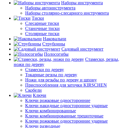
Наборы инструмента
Наборы автоинструмента
Наборы столярно-слесарного инструмента
Тиски
Слесарные тиски
Станочные тиски
Столярные тиски
Наковальни
Струбцины
Садовый инструмент
Полосогибы
Стамески, резцы,
ножи по дереву
Стамески по дереву
Токарные резцы по дереву
Ножи для резьбы по дереву и шпону
Приспособления для заточки KIRSCHEN
Скобели
Ключи
Ключи рожковые односторонние
Ключи накидные односторонние ударные
Ключи комбинированные
Ключи комбинированные трещоточные
Ключи рожковые односторонние ударные
Ключи разводные