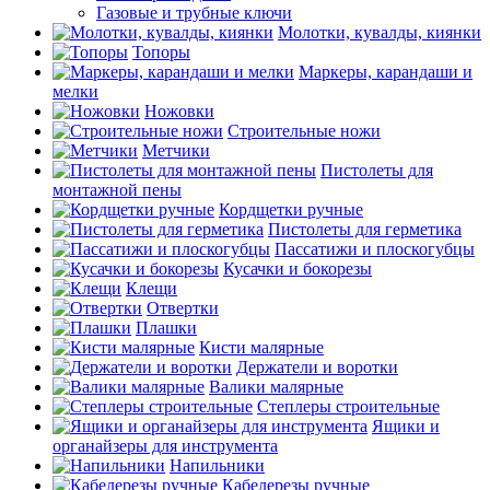
Газовые и трубные ключи
Молотки, кувалды, киянки
Топоры
Маркеры, карандаши и
мелки
Ножовки
Строительные ножи
Метчики
Пистолеты для
монтажной пены
Кордщетки ручные
Пистолеты для герметика
Пассатижи и плоскогубцы
Кусачки и бокорезы
Клещи
Отвертки
Плашки
Кисти малярные
Держатели и воротки
Валики малярные
Степлеры строительные
Ящики и
органайзеры для инструмента
Напильники
Кабелерезы ручные