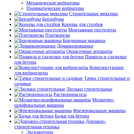
Механические вибраторы
Пневматические вибраторы
Строительные миксеры
Бензобуры
Коперы для столбов
Монтажные пистолеты
Плиткорезы
Бордюрные машины
Демаркировщики
Окрасочные аппараты
Правила и гладилки
для бетона
Комплектующие
для виброплиты
Тачки строительные и
садовые
Люльки строительные
Растворонасосы
Мозаично-
шлифовальные машины
Фрезеровальные машины
Бадья для бетона
Дорожно-
строительная техника
Экскаваторы