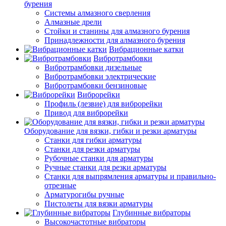
бурения
Системы алмазного сверления
Алмазные дрели
Стойки и станины для алмазного бурения
Принадлежности для алмазного бурения
Вибрационные катки
Вибротрамбовки
Вибротрамбовки дизельные
Вибротрамбовки электрические
Вибротрамбовки бензиновые
Виброрейки
Профиль (лезвие) для виброрейки
Привод для виброрейки
Оборудование для вязки, гибки и резки арматуры
Станки для гибки арматуры
Станки для резки арматуры
Рубочные станки для арматуры
Ручные станки для резки арматуры
Станки для выпрямления арматуры и правильно-
отрезные
Арматурогибы ручные
Пистолеты для вязки арматуры
Глубинные вибраторы
Высокочастотные вибраторы