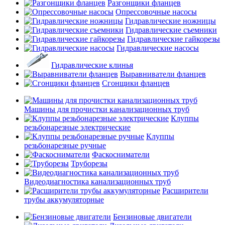
Разгонщики фланцев
Опрессовочные насосы
Гидравлические ножницы
Гидравлические съемники
Гидравлические гайкорезы
Гидравлические насосы
Гидравлические клинья
Выравниватели фланцев
Сгонщики фланцев
Машины для прочистки канализационных труб
Клуппы
резьбонарезные электрические
Клуппы
резьбонарезные ручные
Фаскосниматели
Труборезы
Видеодиагностика канализационных труб
Расширители
трубы аккумуляторные
Бензиновые двигатели