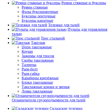
Ремни стяжные и буксиры
Ремни стяжные
Фалы буксировочные
Буксиры ленточные
Буксиры канатные
Тележки для талей
Пульты для управления
талью
Трос стальной
Такелаж
Цепи такелажные
Коуши
Зажимы для тросов
Скобы такелажные
Талрепы
Рым-болт
Рым-гайка
Карабины крепёжные
Блоки такелажные
Такелажные крюки и звенья
Ломы такелажные
Ограничители грузоподъемности для талей
Складские тележки