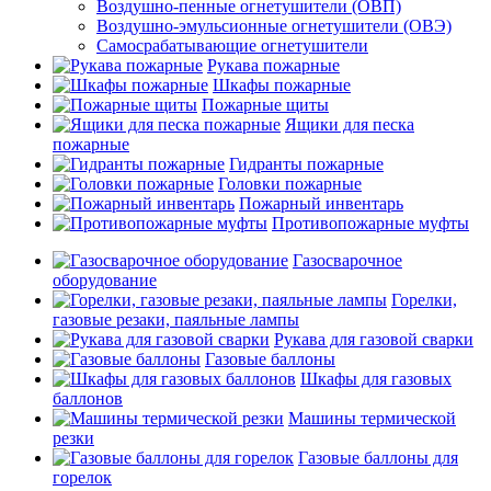
Воздушно-пенные огнетушители (ОВП)
Воздушно-эмульсионные огнетушители (ОВЭ)
Самосрабатывающие огнетушители
Рукава пожарные
Шкафы пожарные
Пожарные щиты
Ящики для песка
пожарные
Гидранты пожарные
Головки пожарные
Пожарный инвентарь
Противопожарные муфты
Газосварочное
оборудование
Горелки,
газовые резаки, паяльные лампы
Рукава для газовой сварки
Газовые баллоны
Шкафы для газовых
баллонов
Машины термической
резки
Газовые баллоны для
горелок