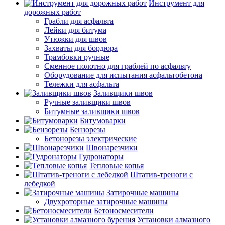
Инструмент для
дорожных работ
Грабли для асфальта
Лейки для битума
Утюжки для швов
Захваты для бордюра
Трамбовки ручные
Сменное полотно для граблей по асфальту
Оборудование для испытания асфальтобетона
Тележки для асфальта
Заливщики швов
Ручные заливщики швов
Битумные заливщики швов
Битумоварки
Бензорезы
Бетонорезы электрические
Швонарезчики
Гудронаторы
Тепловые копья
Штатив-треноги с
лебедкой
Затирочные машины
Двухроторные затирочные машины
Бетоносмесители
Установки алмазного