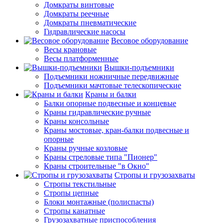
Домкраты винтовые
Домкраты реечные
Домкраты пневматические
Гидравлические насосы
Весовое оборудование
Весы крановые
Весы платформенные
Вышки-подъемники
Подъемники ножничные передвижные
Подъемники мачтовые телескопические
Краны и балки
Балки опорные подвесные и концевые
Краны гидравлические ручные
Краны консольные
Краны мостовые, кран-балки подвесные и
опорные
Краны ручные козловые
Краны стреловые типа "Пионер"
Краны строительные "в Окно"
Стропы и грузозахваты
Стропы текстильные
Стропы цепные
Блоки монтажные (полиспасты)
Стропы канатные
Грузозахватные приспособления