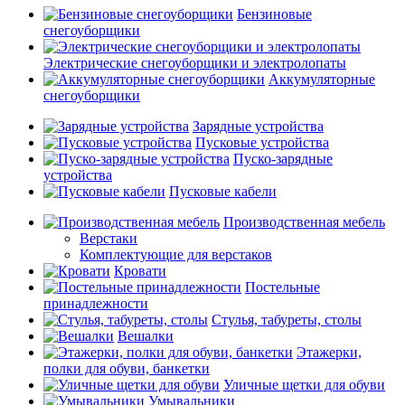
Бензиновые
снегоуборщики
Электрические снегоуборщики и электролопаты
Аккумуляторные
снегоуборщики
Зарядные устройства
Пусковые устройства
Пуско-зарядные
устройства
Пусковые кабели
Производственная мебель
Верстаки
Комплектующие для верстаков
Кровати
Постельные
принадлежности
Стулья, табуреты, столы
Вешалки
Этажерки,
полки для обуви, банкетки
Уличные щетки для обуви
Умывальники