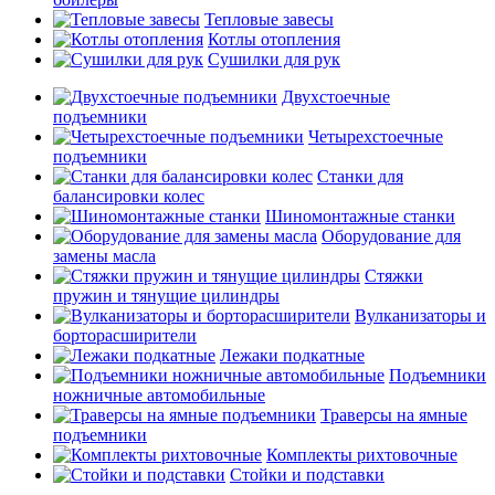
Тепловые завесы
Котлы отопления
Сушилки для рук
Двухстоечные
подъемники
Четырехстоечные
подъемники
Станки для
балансировки колес
Шиномонтажные станки
Оборудование для
замены масла
Стяжки
пружин и тянущие цилиндры
Вулканизаторы и
борторасширители
Лежаки подкатные
Подъемники
ножничные автомобильные
Траверсы на ямные
подъемники
Комплекты рихтовочные
Стойки и подставки