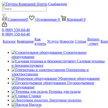
Сравнение
0
Отложенные
0
Корзина
0
0
8 (800) 550-64-40
8 (800) 550-64-40
Как
Вопрос
Каталог
Компания
Услуги
Новости
Статьи
Кон
купить
- ответ
Строительное
оборудование
Садовая техника
и бензоинструмент
Генераторы и
электростанции
Уборочное оборудование
Грузоподъемное
оборудование
Техника для склада
Станки
Ленточное полотно
Насосы