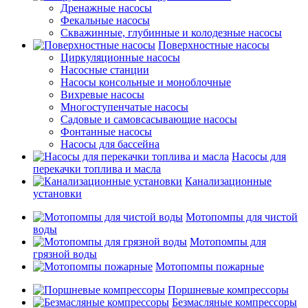
Дренажные насосы
Фекальные насосы
Скважинные, глубинные и колодезные насосы
Поверхностные насосы
Циркуляционные насосы
Насосные станции
Насосы консольные и моноблочные
Вихревые насосы
Многоступенчатые насосы
Садовые и самовсасывающие насосы
Фонтанные насосы
Насосы для бассейна
Насосы для
перекачки топлива и масла
Канализационные
установки
Мотопомпы для чистой
воды
Мотопомпы для
грязной воды
Мотопомпы пожарные
Поршневые компрессоры
Безмасляные компрессоры