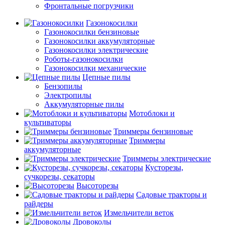
Фронтальные погрузчики
Газонокосилки
Газонокосилки бензиновые
Газонокосилки аккумуляторные
Газонокосилки электрические
Роботы-газонокосилки
Газонокосилки механические
Цепные пилы
Бензопилы
Электропилы
Аккумуляторные пилы
Мотоблоки и
культиваторы
Триммеры бензиновые
Триммеры
аккумуляторные
Триммеры электрические
Кусторезы,
сучкорезы, секаторы
Высоторезы
Садовые тракторы и
райдеры
Измельчители веток
Дровоколы