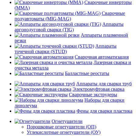
Сварочные инверторы
(MMA)
Сварочные
полуавтоматы (MIG-MAG)
Аппараты
аргонодуговой сварки (TIG)
Аппараты плазменной
резки
Аппараты
точечной сварки (STUD)
Сварочная автоматизация
Лазерная сварка и
очистка металла
Балластные реостаты
Аппараты для сварки труб
Электромуфтовая сварка
Сварочные экструдеры
Наборы для сварки
линолеума
Фены для сварки пластика
Огнетушители
Порошковые огнетушители (ОП)
Углекислотные огнетушители (ОУ)