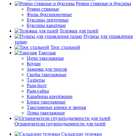
Ремни стяжные и буксиры
Ремни стяжные
Фалы буксировочные
Буксиры ленточные
Буксиры канатные
Тележки для талей
Пульты для управления
талью
Трос стальной
Такелаж
Цепи такелажные
Коуши
Зажимы для тросов
Скобы такелажные
Талрепы
Рым-болт
Рым-гайка
Карабины крепёжные
Блоки такелажные
Такелажные крюки и звенья
Ломы такелажные
Ограничители грузоподъемности для талей
Складские тележки