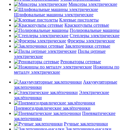
Миксеры электрические
Шлифовальные машины электрические
Клеевые пистолеты
Краскопульты сетевые
Полировальные машины
Степлеры электрические
Фрезеры электрические
Заклепочники сетевые
Пилы цепные
электрические
Реноваторы сетевые
Ножницы по
металлу электрические
Аккумуляторные
заклепочники
Электрические
заклёпочники
Пневмогидравлические заклёпочники
Пневматические
заклепочники
Ручные заклепочники
Заклепочники-насадки