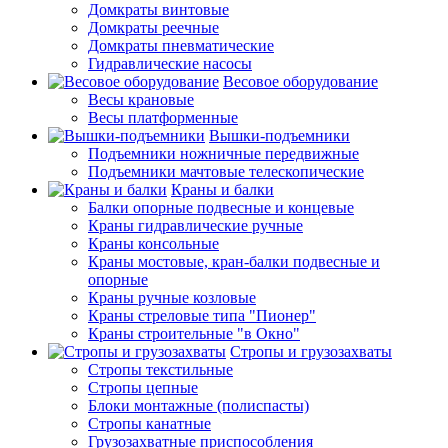
Домкраты винтовые
Домкраты реечные
Домкраты пневматические
Гидравлические насосы
Весовое оборудование
Весы крановые
Весы платформенные
Вышки-подъемники
Подъемники ножничные передвижные
Подъемники мачтовые телескопические
Краны и балки
Балки опорные подвесные и концевые
Краны гидравлические ручные
Краны консольные
Краны мостовые, кран-балки подвесные и
опорные
Краны ручные козловые
Краны стреловые типа "Пионер"
Краны строительные "в Окно"
Стропы и грузозахваты
Стропы текстильные
Стропы цепные
Блоки монтажные (полиспасты)
Стропы канатные
Грузозахватные приспособления