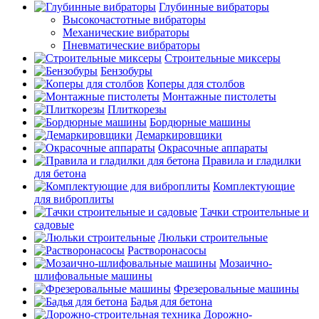
Глубинные вибраторы
Высокочастотные вибраторы
Механические вибраторы
Пневматические вибраторы
Строительные миксеры
Бензобуры
Коперы для столбов
Монтажные пистолеты
Плиткорезы
Бордюрные машины
Демаркировщики
Окрасочные аппараты
Правила и гладилки
для бетона
Комплектующие
для виброплиты
Тачки строительные и
садовые
Люльки строительные
Растворонасосы
Мозаично-
шлифовальные машины
Фрезеровальные машины
Бадья для бетона
Дорожно-