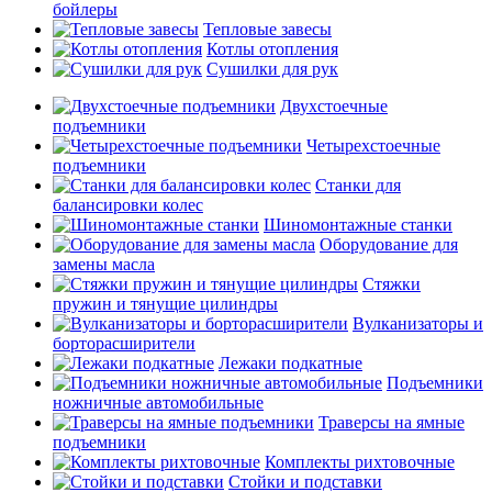
бойлеры
Тепловые завесы
Котлы отопления
Сушилки для рук
Двухстоечные
подъемники
Четырехстоечные
подъемники
Станки для
балансировки колес
Шиномонтажные станки
Оборудование для
замены масла
Стяжки
пружин и тянущие цилиндры
Вулканизаторы и
борторасширители
Лежаки подкатные
Подъемники
ножничные автомобильные
Траверсы на ямные
подъемники
Комплекты рихтовочные
Стойки и подставки