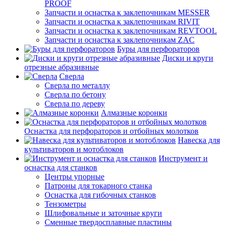
PROOF
Запчасти и оснастка к заклепочникам MESSER
Запчасти и оснастка к заклепочникам RIVIT
Запчасти и оснастка к заклепочникам REVTOOL
Запчасти и оснастка к заклепочникам ZAC
Буры для перфораторов
Диски и круги
отрезные абразивные
Сверла
Сверла по металлу
Сверла по бетону
Сверла по дереву
Алмазные коронки
Оснастка для перфораторов и отбойных молотков
Навеска для
культиваторов и мотоблоков
Инструмент и
оснастка для станков
Центры упорные
Патроны для токарного станка
Оснастка для гибочных станков
Тензометры
Шлифовальные и заточные круги
Сменные твердосплавные пластины