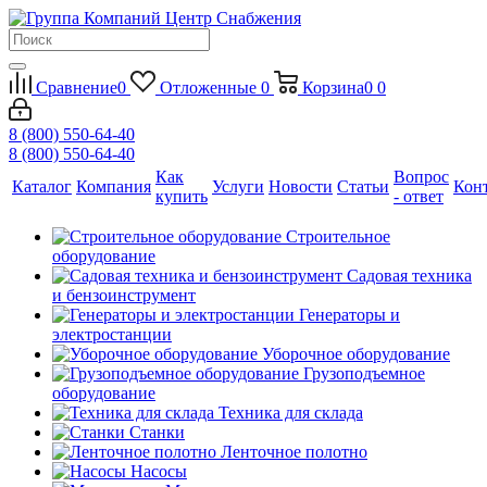
Сравнение
0
Отложенные
0
Корзина
0
0
8 (800) 550-64-40
8 (800) 550-64-40
Как
Вопрос
Каталог
Компания
Услуги
Новости
Статьи
Кон
купить
- ответ
Строительное
оборудование
Садовая техника
и бензоинструмент
Генераторы и
электростанции
Уборочное оборудование
Грузоподъемное
оборудование
Техника для склада
Станки
Ленточное полотно
Насосы