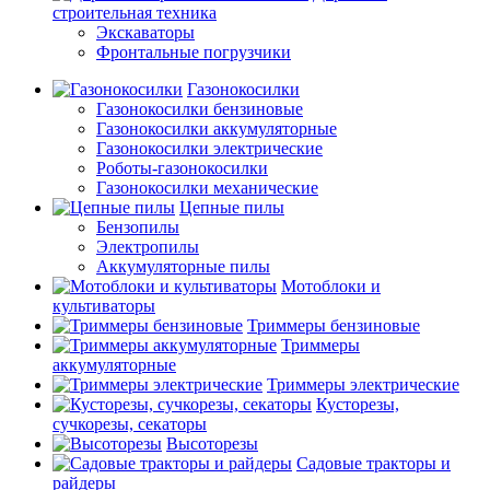
строительная техника
Экскаваторы
Фронтальные погрузчики
Газонокосилки
Газонокосилки бензиновые
Газонокосилки аккумуляторные
Газонокосилки электрические
Роботы-газонокосилки
Газонокосилки механические
Цепные пилы
Бензопилы
Электропилы
Аккумуляторные пилы
Мотоблоки и
культиваторы
Триммеры бензиновые
Триммеры
аккумуляторные
Триммеры электрические
Кусторезы,
сучкорезы, секаторы
Высоторезы
Садовые тракторы и
райдеры