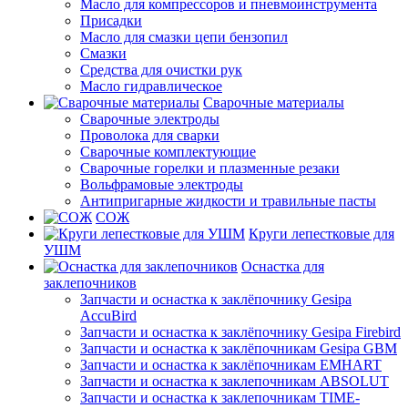
Масло для компрессоров и пневмоинструмента
Присадки
Масло для смазки цепи бензопил
Смазки
Средства для очистки рук
Масло гидравлическое
Сварочные материалы
Сварочные электроды
Проволока для сварки
Сварочные комплектующие
Сварочные горелки и плазменные резаки
Вольфрамовые электроды
Антипригарные жидкости и травильные пасты
СОЖ
Круги лепестковые для
УШМ
Оснастка для
заклепочников
Запчасти и оснастка к заклёпочнику Gesipa
AccuBird
Запчасти и оснастка к заклёпочнику Gesipa Firebird
Запчасти и оснастка к заклёпочникам Gesipa GBM
Запчасти и оснастка к заклёпочникам EMHART
Запчасти и оснастка к заклепочникам ABSOLUT
Запчасти и оснастка к заклепочникам TIME-