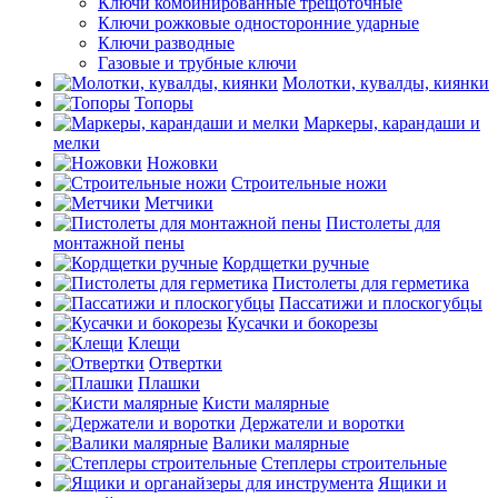
Ключи комбинированные трещоточные
Ключи рожковые односторонние ударные
Ключи разводные
Газовые и трубные ключи
Молотки, кувалды, киянки
Топоры
Маркеры, карандаши и
мелки
Ножовки
Строительные ножи
Метчики
Пистолеты для
монтажной пены
Кордщетки ручные
Пистолеты для герметика
Пассатижи и плоскогубцы
Кусачки и бокорезы
Клещи
Отвертки
Плашки
Кисти малярные
Держатели и воротки
Валики малярные
Степлеры строительные
Ящики и