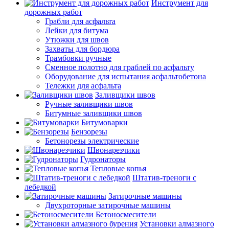
Инструмент для
дорожных работ
Грабли для асфальта
Лейки для битума
Утюжки для швов
Захваты для бордюра
Трамбовки ручные
Сменное полотно для граблей по асфальту
Оборудование для испытания асфальтобетона
Тележки для асфальта
Заливщики швов
Ручные заливщики швов
Битумные заливщики швов
Битумоварки
Бензорезы
Бетонорезы электрические
Швонарезчики
Гудронаторы
Тепловые копья
Штатив-треноги с
лебедкой
Затирочные машины
Двухроторные затирочные машины
Бетоносмесители
Установки алмазного