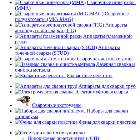
Сварочные инверторы
(MMA)
Сварочные
полуавтоматы (MIG-MAG)
Аппараты
аргонодуговой сварки (TIG)
Аппараты плазменной
резки
Аппараты
точечной сварки (STUD)
Сварочная автоматизация
Лазерная сварка и
очистка металла
Балластные реостаты
Аппараты для сварки труб
Электромуфтовая сварка
Сварочные экструдеры
Наборы для сварки
линолеума
Фены для сварки пластика
Огнетушители
Порошковые огнетушители (ОП)