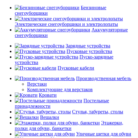
Бензиновые
снегоуборщики
Электрические снегоуборщики и электролопаты
Аккумуляторные
снегоуборщики
Зарядные устройства
Пусковые устройства
Пуско-зарядные
устройства
Пусковые кабели
Производственная мебель
Верстаки
Комплектующие для верстаков
Кровати
Постельные
принадлежности
Стулья, табуреты, столы
Вешалки
Этажерки,
полки для обуви, банкетки
Уличные щетки для обуви