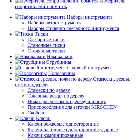
Измеритель
сопротивлений обмоток
Наборы инструмента
Наборы автоинструмента
Наборы столярно-слесарного инструмента
Тиски
Слесарные тиски
Станочные тиски
Столярные тиски
Наковальни
Струбцины
Садовый инструмент
Полосогибы
Стамески, резцы,
ножи по дереву
Стамески по дереву
Токарные резцы по дереву
Ножи для резьбы по дереву и шпону
Приспособления для заточки KIRSCHEN
Скобели
Ключи
Ключи рожковые односторонние
Ключи накидные односторонние ударные
Ключи комбинированные