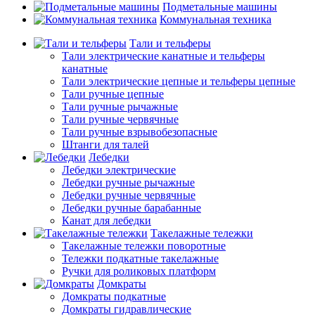
Подметальные машины
Коммунальная техника
Тали и тельферы
Тали электрические канатные и тельферы
канатные
Тали электрические цепные и тельферы цепные
Тали ручные цепные
Тали ручные рычажные
Тали ручные червячные
Тали ручные взрывобезопасные
Штанги для талей
Лебедки
Лебедки электрические
Лебедки ручные рычажные
Лебедки ручные червячные
Лебедки ручные барабанные
Канат для лебедки
Такелажные тележки
Такелажные тележки поворотные
Тележки подкатные такелажные
Ручки для роликовых платформ
Домкраты
Домкраты подкатные
Домкраты гидравлические