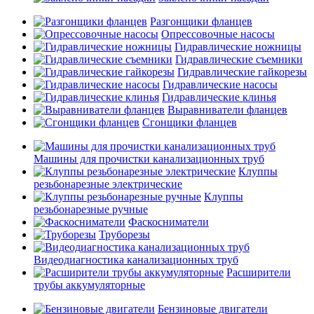
Разгонщики фланцев
Опрессовочные насосы
Гидравлические ножницы
Гидравлические съемники
Гидравлические гайкорезы
Гидравлические насосы
Гидравлические клинья
Выравниватели фланцев
Сгонщики фланцев
Машины для прочистки канализационных труб
Клуппы
резьбонарезные электрические
Клуппы
резьбонарезные ручные
Фаскосниматели
Труборезы
Видеодиагностика канализационных труб
Расширители
трубы аккумуляторные
Бензиновые двигатели