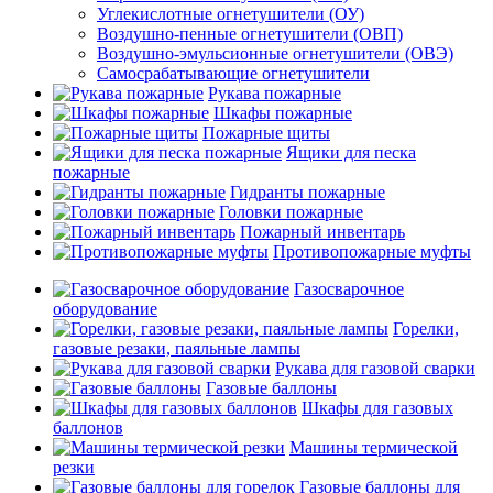
Углекислотные огнетушители (ОУ)
Воздушно-пенные огнетушители (ОВП)
Воздушно-эмульсионные огнетушители (ОВЭ)
Самосрабатывающие огнетушители
Рукава пожарные
Шкафы пожарные
Пожарные щиты
Ящики для песка
пожарные
Гидранты пожарные
Головки пожарные
Пожарный инвентарь
Противопожарные муфты
Газосварочное
оборудование
Горелки,
газовые резаки, паяльные лампы
Рукава для газовой сварки
Газовые баллоны
Шкафы для газовых
баллонов
Машины термической
резки
Газовые баллоны для