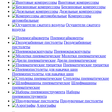
Винтовые компрессоры
Бензиновые компрессоры
Дизельные компрессоры
Компрессоры
автомобильные
Осушители сжатого
воздуха
Пневмогайковерты
Гвоздезабивные
пистолеты
Пневмокраскопульты
Молотки пневматические
Дрели пневматические
Пневматические трещетки
Пневмопистолеты для накачки шин
Степлеры пневматические
Шлифмашины
пневматические
Наборы
пневмоинструмента
Продувочные пистолеты
Аэрографы