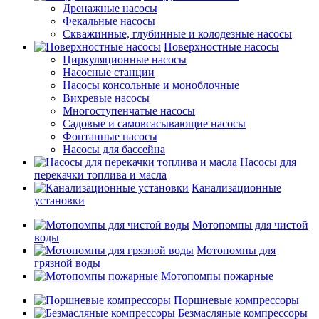
Дренажные насосы
Фекальные насосы
Скважинные, глубинные и колодезные насосы
Поверхностные насосы
Циркуляционные насосы
Насосные станции
Насосы консольные и моноблочные
Вихревые насосы
Многоступенчатые насосы
Садовые и самовсасывающие насосы
Фонтанные насосы
Насосы для бассейна
Насосы для
перекачки топлива и масла
Канализационные
установки
Мотопомпы для чистой
воды
Мотопомпы для
грязной воды
Мотопомпы пожарные
Поршневые компрессоры
Безмасляные компрессоры