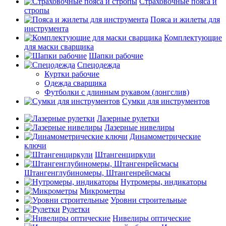
Страховочные пояса и
стропы
Пояса и жилеты для
инструмента
Комплектующие
для маски сварщика
Шапки рабочие
Спецодежда
Куртки рабочие
Одежда сварщика
Футболки с длинным рукавом (лонгслив)
Сумки для инструментов
Лазерные рулетки
Лазерные нивелиры
Динамометрические
ключи
Штангенциркули
Штангенглубиномеры, Штангенрейсмасы
Нутромеры, индикаторы
Микрометры
Уровни строительные
Рулетки
Нивелиры оптические