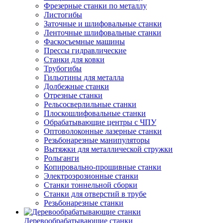
Фрезерные станки по металлу
Листогибы
Заточные и шлифовальные станки
Ленточные шлифовальные станки
Фаскосъемные машины
Прессы гидравлические
Станки для ковки
Трубогибы
Гильотины для металла
Долбежные станки
Отрезные станки
Рельсосверлильные станки
Плоскошлифовальные станки
Обрабатывающие центры с ЧПУ
Оптоволоконные лазерные станки
Резьбонарезные манипуляторы
Вытяжки для металлической стружки
Рольганги
Копировально-прошивные станки
Электроэрозионные станки
Станки тоннельной сборки
Станки для отверстий в трубе
Резьбонарезные станки
Деревообрабатывающие станки