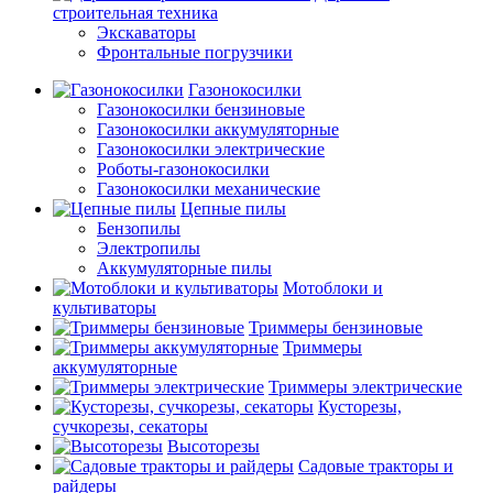
строительная техника
Экскаваторы
Фронтальные погрузчики
Газонокосилки
Газонокосилки бензиновые
Газонокосилки аккумуляторные
Газонокосилки электрические
Роботы-газонокосилки
Газонокосилки механические
Цепные пилы
Бензопилы
Электропилы
Аккумуляторные пилы
Мотоблоки и
культиваторы
Триммеры бензиновые
Триммеры
аккумуляторные
Триммеры электрические
Кусторезы,
сучкорезы, секаторы
Высоторезы
Садовые тракторы и
райдеры