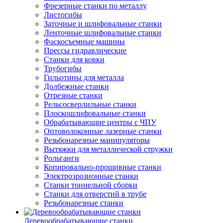
Фрезерные станки по металлу
Листогибы
Заточные и шлифовальные станки
Ленточные шлифовальные станки
Фаскосъемные машины
Прессы гидравлические
Станки для ковки
Трубогибы
Гильотины для металла
Долбежные станки
Отрезные станки
Рельсосверлильные станки
Плоскошлифовальные станки
Обрабатывающие центры с ЧПУ
Оптоволоконные лазерные станки
Резьбонарезные манипуляторы
Вытяжки для металлической стружки
Рольганги
Копировально-прошивные станки
Электроэрозионные станки
Станки тоннельной сборки
Станки для отверстий в трубе
Резьбонарезные станки
Деревообрабатывающие станки