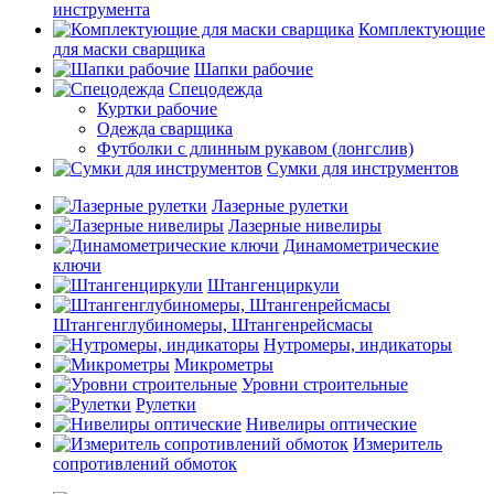
инструмента
Комплектующие
для маски сварщика
Шапки рабочие
Спецодежда
Куртки рабочие
Одежда сварщика
Футболки с длинным рукавом (лонгслив)
Сумки для инструментов
Лазерные рулетки
Лазерные нивелиры
Динамометрические
ключи
Штангенциркули
Штангенглубиномеры, Штангенрейсмасы
Нутромеры, индикаторы
Микрометры
Уровни строительные
Рулетки
Нивелиры оптические
Измеритель
сопротивлений обмоток