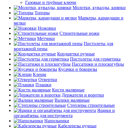
Газовые и трубные ключи
Молотки, кувалды, киянки
Топоры
Маркеры, карандаши и
мелки
Ножовки
Строительные ножи
Метчики
Пистолеты для
монтажной пены
Кордщетки ручные
Пистолеты для герметика
Пассатижи и плоскогубцы
Кусачки и бокорезы
Клещи
Отвертки
Плашки
Кисти малярные
Держатели и воротки
Валики малярные
Степлеры строительные
Ящики и
органайзеры для инструмента
Напильники
Кабелерезы ручные