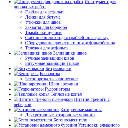
Инструмент для
дорожных работ
Грабли для асфальта
Лейки для битума
Утюжки для швов
Захваты для бордюра
Трамбовки ручные
Сменное полотно для граблей по асфальту
Оборудование для испытания асфальтобетона
Тележки для асфальта
Заливщики швов
Ручные заливщики швов
Битумные заливщики швов
Битумоварки
Бензорезы
Бетонорезы электрические
Швонарезчики
Гудронаторы
Тепловые копья
Штатив-треноги с
лебедкой
Затирочные машины
Двухроторные затирочные машины
Бетоносмесители
Установки алмазного