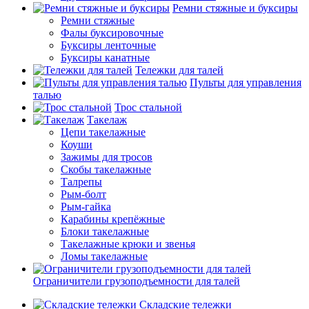
Ремни стяжные и буксиры
Ремни стяжные
Фалы буксировочные
Буксиры ленточные
Буксиры канатные
Тележки для талей
Пульты для управления
талью
Трос стальной
Такелаж
Цепи такелажные
Коуши
Зажимы для тросов
Скобы такелажные
Талрепы
Рым-болт
Рым-гайка
Карабины крепёжные
Блоки такелажные
Такелажные крюки и звенья
Ломы такелажные
Ограничители грузоподъемности для талей
Складские тележки