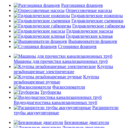
Разгонщики фланцев
Опрессовочные насосы
Гидравлические ножницы
Гидравлические съемники
Гидравлические гайкорезы
Гидравлические насосы
Гидравлические клинья
Выравниватели фланцев
Сгонщики фланцев
Машины для прочистки канализационных труб
Клуппы
резьбонарезные электрические
Клуппы
резьбонарезные ручные
Фаскосниматели
Труборезы
Видеодиагностика канализационных труб
Расширители
трубы аккумуляторные
Бензиновые двигатели
Дизельные двигатели