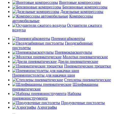
Винтовые компрессоры
Бензиновые компрессоры
Дизельные компрессоры
Компрессоры
автомобильные
Осушители сжатого
воздуха
Пневмогайковерты
Гвоздезабивные
пистолеты
Пневмокраскопульты
Молотки пневматические
Дрели пневматические
Пневматические трещетки
Пневмопистолеты для накачки шин
Степлеры пневматические
Шлифмашины
пневматические
Наборы
пневмоинструмента
Продувочные пистолеты
Аэрографы