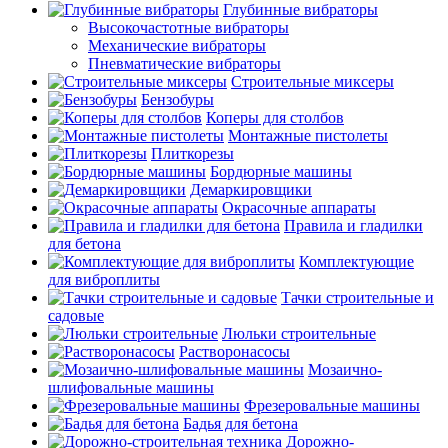
Глубинные вибраторы
Высокочастотные вибраторы
Механические вибраторы
Пневматические вибраторы
Строительные миксеры
Бензобуры
Коперы для столбов
Монтажные пистолеты
Плиткорезы
Бордюрные машины
Демаркировщики
Окрасочные аппараты
Правила и гладилки
для бетона
Комплектующие
для виброплиты
Тачки строительные и
садовые
Люльки строительные
Растворонасосы
Мозаично-
шлифовальные машины
Фрезеровальные машины
Бадья для бетона
Дорожно-