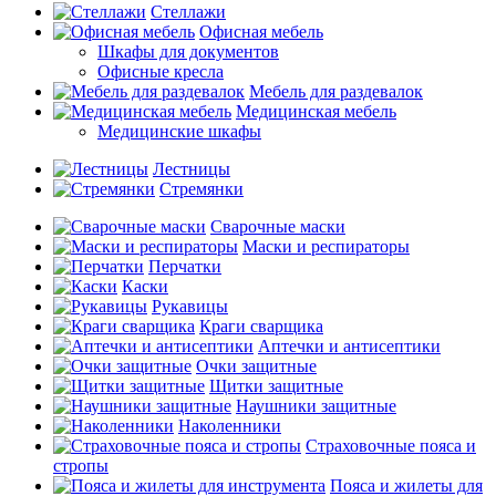
Стеллажи
Офисная мебель
Шкафы для документов
Офисные кресла
Мебель для раздевалок
Медицинская мебель
Медицинские шкафы
Лестницы
Стремянки
Сварочные маски
Маски и респираторы
Перчатки
Каски
Рукавицы
Краги сварщика
Аптечки и антисептики
Очки защитные
Щитки защитные
Наушники защитные
Наколенники
Страховочные пояса и
стропы
Пояса и жилеты для