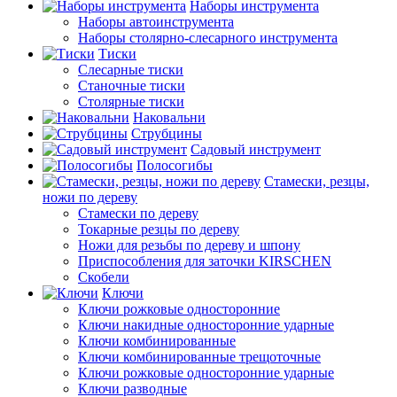
Наборы инструмента
Наборы автоинструмента
Наборы столярно-слесарного инструмента
Тиски
Слесарные тиски
Станочные тиски
Столярные тиски
Наковальни
Струбцины
Садовый инструмент
Полосогибы
Стамески, резцы,
ножи по дереву
Стамески по дереву
Токарные резцы по дереву
Ножи для резьбы по дереву и шпону
Приспособления для заточки KIRSCHEN
Скобели
Ключи
Ключи рожковые односторонние
Ключи накидные односторонние ударные
Ключи комбинированные
Ключи комбинированные трещоточные
Ключи рожковые односторонние ударные
Ключи разводные