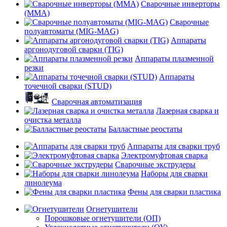
Сварочные инверторы
(MMA)
Сварочные
полуавтоматы (MIG-MAG)
Аппараты
аргонодуговой сварки (TIG)
Аппараты плазменной
резки
Аппараты
точечной сварки (STUD)
Сварочная автоматизация
Лазерная сварка и
очистка металла
Балластные реостаты
Аппараты для сварки труб
Электромуфтовая сварка
Сварочные экструдеры
Наборы для сварки
линолеума
Фены для сварки пластика
Огнетушители
Порошковые огнетушители (ОП)