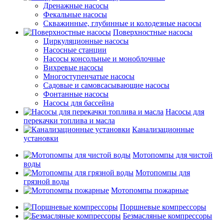
Дренажные насосы
Фекальные насосы
Скважинные, глубинные и колодезные насосы
Поверхностные насосы
Циркуляционные насосы
Насосные станции
Насосы консольные и моноблочные
Вихревые насосы
Многоступенчатые насосы
Садовые и самовсасывающие насосы
Фонтанные насосы
Насосы для бассейна
Насосы для
перекачки топлива и масла
Канализационные
установки
Мотопомпы для чистой
воды
Мотопомпы для
грязной воды
Мотопомпы пожарные
Поршневые компрессоры
Безмасляные компрессоры