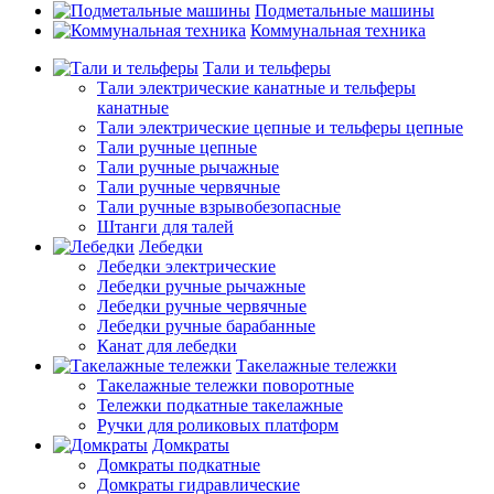
Подметальные машины
Коммунальная техника
Тали и тельферы
Тали электрические канатные и тельферы
канатные
Тали электрические цепные и тельферы цепные
Тали ручные цепные
Тали ручные рычажные
Тали ручные червячные
Тали ручные взрывобезопасные
Штанги для талей
Лебедки
Лебедки электрические
Лебедки ручные рычажные
Лебедки ручные червячные
Лебедки ручные барабанные
Канат для лебедки
Такелажные тележки
Такелажные тележки поворотные
Тележки подкатные такелажные
Ручки для роликовых платформ
Домкраты
Домкраты подкатные
Домкраты гидравлические