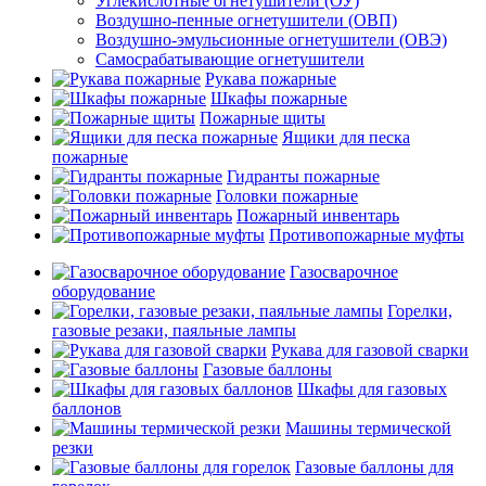
Углекислотные огнетушители (ОУ)
Воздушно-пенные огнетушители (ОВП)
Воздушно-эмульсионные огнетушители (ОВЭ)
Самосрабатывающие огнетушители
Рукава пожарные
Шкафы пожарные
Пожарные щиты
Ящики для песка
пожарные
Гидранты пожарные
Головки пожарные
Пожарный инвентарь
Противопожарные муфты
Газосварочное
оборудование
Горелки,
газовые резаки, паяльные лампы
Рукава для газовой сварки
Газовые баллоны
Шкафы для газовых
баллонов
Машины термической
резки
Газовые баллоны для