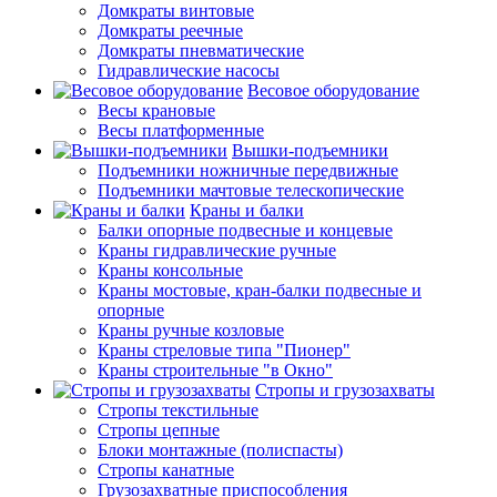
Домкраты винтовые
Домкраты реечные
Домкраты пневматические
Гидравлические насосы
Весовое оборудование
Весы крановые
Весы платформенные
Вышки-подъемники
Подъемники ножничные передвижные
Подъемники мачтовые телескопические
Краны и балки
Балки опорные подвесные и концевые
Краны гидравлические ручные
Краны консольные
Краны мостовые, кран-балки подвесные и
опорные
Краны ручные козловые
Краны стреловые типа "Пионер"
Краны строительные "в Окно"
Стропы и грузозахваты
Стропы текстильные
Стропы цепные
Блоки монтажные (полиспасты)
Стропы канатные
Грузозахватные приспособления