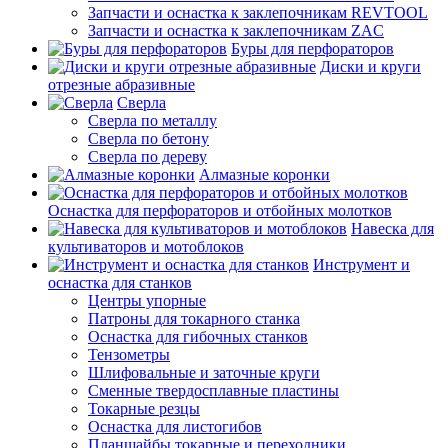
Запчасти и оснастка к заклепочникам REVTOOL
Запчасти и оснастка к заклепочникам ZAC
Буры для перфораторов
Диски и круги
отрезные абразивные
Сверла
Сверла по металлу
Сверла по бетону
Сверла по дереву
Алмазные коронки
Оснастка для перфораторов и отбойных молотков
Навеска для
культиваторов и мотоблоков
Инструмент и
оснастка для станков
Центры упорные
Патроны для токарного станка
Оснастка для гибочных станков
Тензометры
Шлифовальные и заточные круги
Сменные твердосплавные пластины
Токарные резцы
Оснастка для листогибов
Планшайбы токарные и переходники