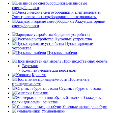
Бензиновые
снегоуборщики
Электрические снегоуборщики и электролопаты
Аккумуляторные
снегоуборщики
Зарядные устройства
Пусковые устройства
Пуско-зарядные
устройства
Пусковые кабели
Производственная мебель
Верстаки
Комплектующие для верстаков
Кровати
Постельные
принадлежности
Стулья, табуреты, столы
Вешалки
Этажерки,
полки для обуви, банкетки
Уличные щетки для обуви
Умывальники