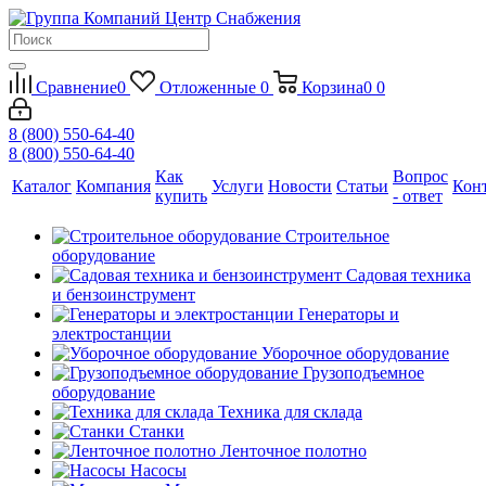
Сравнение
0
Отложенные
0
Корзина
0
0
8 (800) 550-64-40
8 (800) 550-64-40
Как
Вопрос
Каталог
Компания
Услуги
Новости
Статьи
Кон
купить
- ответ
Строительное
оборудование
Садовая техника
и бензоинструмент
Генераторы и
электростанции
Уборочное оборудование
Грузоподъемное
оборудование
Техника для склада
Станки
Ленточное полотно
Насосы