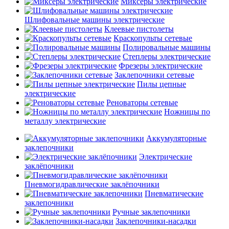
Миксеры электрические
Шлифовальные машины электрические
Клеевые пистолеты
Краскопульты сетевые
Полировальные машины
Степлеры электрические
Фрезеры электрические
Заклепочники сетевые
Пилы цепные
электрические
Реноваторы сетевые
Ножницы по
металлу электрические
Аккумуляторные
заклепочники
Электрические
заклёпочники
Пневмогидравлические заклёпочники
Пневматические
заклепочники
Ручные заклепочники
Заклепочники-насадки