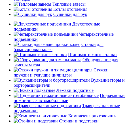
Тепловые завесы
Котлы отопления
Сушилки для рук
Двухстоечные
подъемники
Четырехстоечные
подъемники
Станки для
балансировки колес
Шиномонтажные станки
Оборудование для
замены масла
Стяжки
пружин и тянущие цилиндры
Вулканизаторы и
борторасширители
Лежаки подкатные
Подъемники
ножничные автомобильные
Траверсы на ямные
подъемники
Комплекты рихтовочные
Стойки и подставки