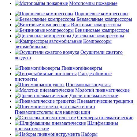
Мотопомпы пожарные
Поршневые компрессоры
Безмасляные компрессоры
Винтовые компрессоры
Бензиновые компрессоры
Дизельные компрессоры
Компрессоры
автомобильные
Осушители сжатого
воздуха
Пневмогайковерты
Гвоздезабивные
пистолеты
Пневмокраскопульты
Молотки пневматические
Дрели пневматические
Пневматические трещетки
Пневмопистолеты для накачки шин
Степлеры пневматические
Шлифмашины
пневматические
Наборы