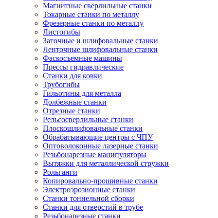
Магнитные сверлильные станки
Токарные станки по металлу
Фрезерные станки по металлу
Листогибы
Заточные и шлифовальные станки
Ленточные шлифовальные станки
Фаскосъемные машины
Прессы гидравлические
Станки для ковки
Трубогибы
Гильотины для металла
Долбежные станки
Отрезные станки
Рельсосверлильные станки
Плоскошлифовальные станки
Обрабатывающие центры с ЧПУ
Оптоволоконные лазерные станки
Резьбонарезные манипуляторы
Вытяжки для металлической стружки
Рольганги
Копировально-прошивные станки
Электроэрозионные станки
Станки тоннельной сборки
Станки для отверстий в трубе
Резьбонарезные станки