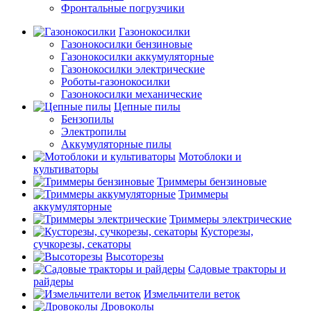
Фронтальные погрузчики
Газонокосилки
Газонокосилки бензиновые
Газонокосилки аккумуляторные
Газонокосилки электрические
Роботы-газонокосилки
Газонокосилки механические
Цепные пилы
Бензопилы
Электропилы
Аккумуляторные пилы
Мотоблоки и
культиваторы
Триммеры бензиновые
Триммеры
аккумуляторные
Триммеры электрические
Кусторезы,
сучкорезы, секаторы
Высоторезы
Садовые тракторы и
райдеры
Измельчители веток
Дровоколы