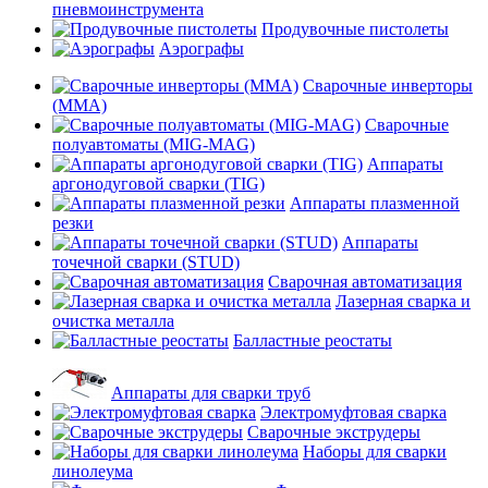
пневмоинструмента
Продувочные пистолеты
Аэрографы
Сварочные инверторы
(MMA)
Сварочные
полуавтоматы (MIG-MAG)
Аппараты
аргонодуговой сварки (TIG)
Аппараты плазменной
резки
Аппараты
точечной сварки (STUD)
Сварочная автоматизация
Лазерная сварка и
очистка металла
Балластные реостаты
Аппараты для сварки труб
Электромуфтовая сварка
Сварочные экструдеры
Наборы для сварки
линолеума