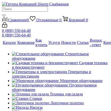
Сравнение
0
Отложенные
0
Корзина
0
0
8 (800) 550-64-40
8 (800) 550-64-40
Как
Вопрос
Каталог
Компания
Услуги
Новости
Статьи
Кон
купить
- ответ
Строительное
оборудование
Садовая техника
и бензоинструмент
Генераторы и
электростанции
Уборочное оборудование
Грузоподъемное
оборудование
Техника для склада
Станки
Ленточное полотно
Насосы