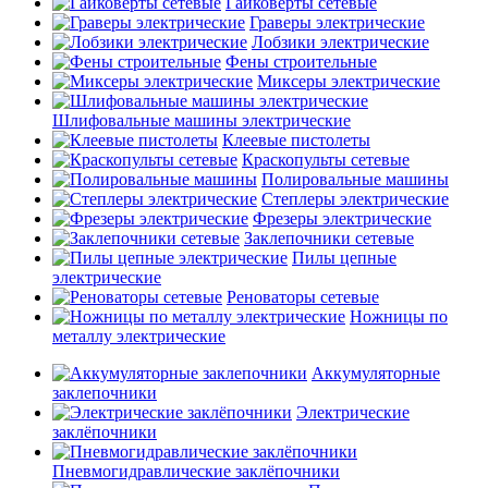
Гайковерты сетевые
Граверы электрические
Лобзики электрические
Фены строительные
Миксеры электрические
Шлифовальные машины электрические
Клеевые пистолеты
Краскопульты сетевые
Полировальные машины
Степлеры электрические
Фрезеры электрические
Заклепочники сетевые
Пилы цепные
электрические
Реноваторы сетевые
Ножницы по
металлу электрические
Аккумуляторные
заклепочники
Электрические
заклёпочники
Пневмогидравлические заклёпочники