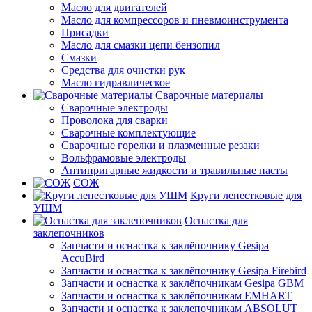
Масло для двигателей
Масло для компрессоров и пневмоинструмента
Присадки
Масло для смазки цепи бензопил
Смазки
Средства для очистки рук
Масло гидравлическое
Сварочные материалы
Сварочные электроды
Проволока для сварки
Сварочные комплектующие
Сварочные горелки и плазменные резаки
Вольфрамовые электроды
Антипригарные жидкости и травильные пасты
СОЖ
Круги лепестковые для
УШМ
Оснастка для
заклепочников
Запчасти и оснастка к заклёпочнику Gesipa
AccuBird
Запчасти и оснастка к заклёпочнику Gesipa Firebird
Запчасти и оснастка к заклёпочникам Gesipa GBM
Запчасти и оснастка к заклёпочникам EMHART
Запчасти и оснастка к заклепочникам ABSOLUT