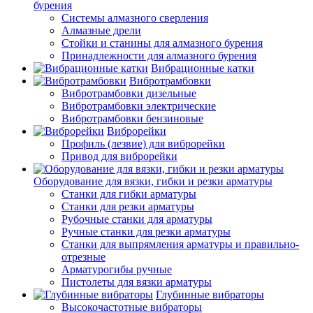
бурения
Системы алмазного сверления
Алмазные дрели
Стойки и станины для алмазного бурения
Принадлежности для алмазного бурения
Вибрационные катки
Вибротрамбовки
Вибротрамбовки дизельные
Вибротрамбовки электрические
Вибротрамбовки бензиновые
Виброрейки
Профиль (лезвие) для виброрейки
Привод для виброрейки
Оборудование для вязки, гибки и резки арматуры
Станки для гибки арматуры
Станки для резки арматуры
Рубочные станки для арматуры
Ручные станки для резки арматуры
Станки для выпрямления арматуры и правильно-
отрезные
Арматурогибы ручные
Пистолеты для вязки арматуры
Глубинные вибраторы
Высокочастотные вибраторы