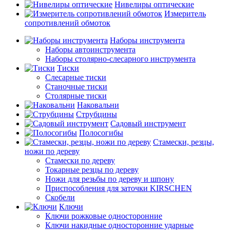
Нивелиры оптические
Измеритель
сопротивлений обмоток
Наборы инструмента
Наборы автоинструмента
Наборы столярно-слесарного инструмента
Тиски
Слесарные тиски
Станочные тиски
Столярные тиски
Наковальни
Струбцины
Садовый инструмент
Полосогибы
Стамески, резцы,
ножи по дереву
Стамески по дереву
Токарные резцы по дереву
Ножи для резьбы по дереву и шпону
Приспособления для заточки KIRSCHEN
Скобели
Ключи
Ключи рожковые односторонние
Ключи накидные односторонние ударные