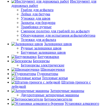
Инструмент для
дорожных работ
Грабли для асфальта
Лейки для битума
Утюжки для швов
Захваты для бордюра
Трамбовки ручные
Сменное полотно для граблей по асфальту
Оборудование для испытания асфальтобетона
Тележки для асфальта
Заливщики швов
Ручные заливщики швов
Битумные заливщики швов
Битумоварки
Бензорезы
Бетонорезы электрические
Швонарезчики
Гудронаторы
Тепловые копья
Штатив-треноги с
лебедкой
Затирочные машины
Двухроторные затирочные машины
Бетоносмесители
Установки алмазного