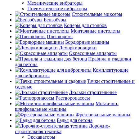
Механические вибраторы
Пневматические вибраторы
Строительные миксеры
Бензобуры
Коперы для столбов
Монтажные пистолеты
Плиткорезы
Бордюрные машины
Демаркировщики
Окрасочные аппараты
Правила и гладилки
для бетона
Комплектующие
для виброплиты
Тачки строительные и
садовые
Люльки строительные
Растворонасосы
Мозаично-
шлифовальные машины
Фрезеровальные машины
Бадья для бетона
Дорожно-
строительная техника
Экскаваторы