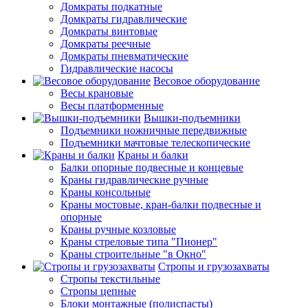
Домкраты подкатные
Домкраты гидравлические
Домкраты винтовые
Домкраты реечные
Домкраты пневматические
Гидравлические насосы
Весовое оборудование
Весы крановые
Весы платформенные
Вышки-подъемники
Подъемники ножничные передвижные
Подъемники мачтовые телескопические
Краны и балки
Балки опорные подвесные и концевые
Краны гидравлические ручные
Краны консольные
Краны мостовые, кран-балки подвесные и
опорные
Краны ручные козловые
Краны стреловые типа "Пионер"
Краны строительные "в Окно"
Стропы и грузозахваты
Стропы текстильные
Стропы цепные
Блоки монтажные (полиспасты)