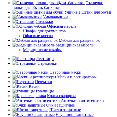
Этажерки,
полки для обуви, банкетки
Уличные щетки для обуви
Умывальники
Стеллажи
Офисная мебель
Шкафы для документов
Офисные кресла
Мебель для раздевалок
Медицинская мебель
Медицинские шкафы
Лестницы
Стремянки
Сварочные маски
Маски и респираторы
Перчатки
Каски
Рукавицы
Краги сварщика
Аптечки и антисептики
Очки защитные
Щитки защитные
Наушники защитные