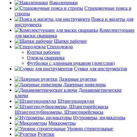
Наколенники
Страховочные пояса и
стропы
Пояса и жилеты для
инструмента
Комплектующие
для маски сварщика
Шапки рабочие
Спецодежда
Куртки рабочие
Одежда сварщика
Футболки с длинным рукавом (лонгслив)
Сумки для инструментов
Лазерные рулетки
Лазерные нивелиры
Динамометрические
ключи
Штангенциркули
Штангенглубиномеры, Штангенрейсмасы
Нутромеры, индикаторы
Микрометры
Уровни строительные
Рулетки