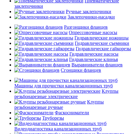
Пневматические
заклепочники
Ручные заклепочники
Заклепочники-насадки
Разгонщики фланцев
Опрессовочные насосы
Гидравлические ножницы
Гидравлические съемники
Гидравлические гайкорезы
Гидравлические насосы
Гидравлические клинья
Выравниватели фланцев
Сгонщики фланцев
Машины для прочистки канализационных труб
Клуппы
резьбонарезные электрические
Клуппы
резьбонарезные ручные
Фаскосниматели
Труборезы
Видеодиагностика канализационных труб