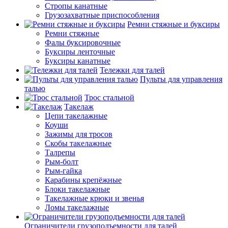
Стропы канатные
Грузозахватные приспособления
Ремни стяжные и буксиры
Ремни стяжные
Фалы буксировочные
Буксиры ленточные
Буксиры канатные
Тележки для талей
Пульты для управления
талью
Трос стальной
Такелаж
Цепи такелажные
Коуши
Зажимы для тросов
Скобы такелажные
Талрепы
Рым-болт
Рым-гайка
Карабины крепёжные
Блоки такелажные
Такелажные крюки и звенья
Ломы такелажные
Ограничители грузоподъемности для талей