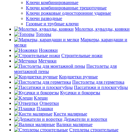
Ключи комбинированные
Ключи комбинированные трещоточные
Ключи рожковые односторонние ударные
Ключи разводные
Газовые и трубные ключи
Молотки, кувалды, киянки
Топоры
Маркеры, карандаши и
мелки
Ножовки
Строительные ножи
Метчики
Пистолеты для
монтажной пены
Кордщетки ручные
Пистолеты для герметика
Пассатижи и плоскогубцы
Кусачки и бокорезы
Клещи
Отвертки
Плашки
Кисти малярные
Держатели и воротки
Валики малярные
Степлеры строительные