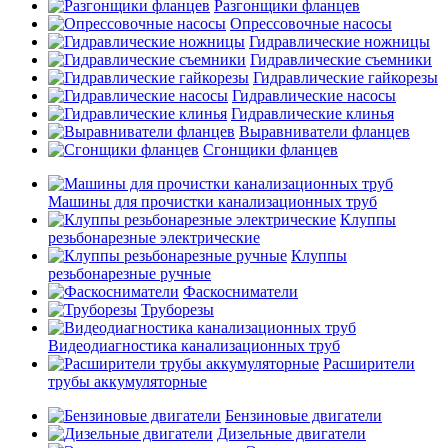
Разгонщики фланцев
Опрессовочные насосы
Гидравлические ножницы
Гидравлические съемники
Гидравлические гайкорезы
Гидравлические насосы
Гидравлические клинья
Выравниватели фланцев
Сгонщики фланцев
Машины для прочистки канализационных труб
Клуппы
резьбонарезные электрические
Клуппы
резьбонарезные ручные
Фаскосниматели
Труборезы
Видеодиагностика канализационных труб
Расширители
трубы аккумуляторные
Бензиновые двигатели
Дизельные двигатели