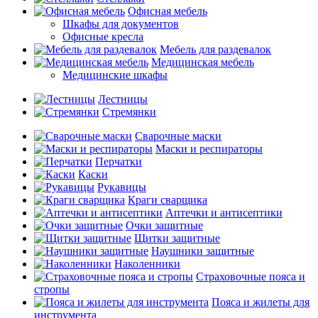
Офисная мебель
Шкафы для документов
Офисные кресла
Мебель для раздевалок
Медицинская мебель
Медицинские шкафы
Лестницы
Стремянки
Сварочные маски
Маски и респираторы
Перчатки
Каски
Рукавицы
Краги сварщика
Аптечки и антисептики
Очки защитные
Щитки защитные
Наушники защитные
Наколенники
Страховочные пояса и
стропы
Пояса и жилеты для
инструмента