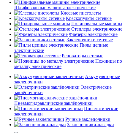
Шлифовальные машины электрические
Клеевые пистолеты
Краскопульты сетевые
Полировальные машины
Степлеры электрические
Фрезеры электрические
Заклепочники сетевые
Пилы цепные
электрические
Реноваторы сетевые
Ножницы по
металлу электрические
Аккумуляторные
заклепочники
Электрические
заклёпочники
Пневмогидравлические заклёпочники
Пневматические
заклепочники
Ручные заклепочники
Заклепочники-насадки