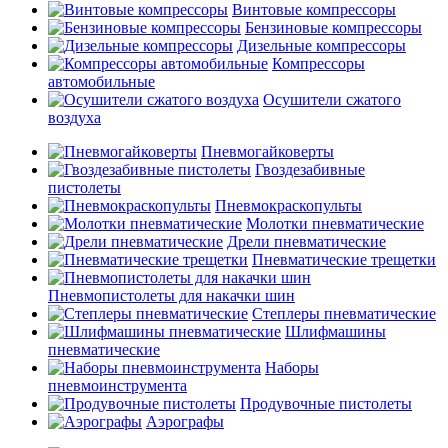
Винтовые компрессоры
Бензиновые компрессоры
Дизельные компрессоры
Компрессоры
автомобильные
Осушители сжатого
воздуха
Пневмогайковерты
Гвоздезабивные
пистолеты
Пневмокраскопульты
Молотки пневматические
Дрели пневматические
Пневматические трещетки
Пневмопистолеты для накачки шин
Степлеры пневматические
Шлифмашины
пневматические
Наборы
пневмоинструмента
Продувочные пистолеты
Аэрографы