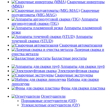
Сварочные инверторы
(MMA)
Сварочные
полуавтоматы (MIG-MAG)
Аппараты
аргонодуговой сварки (TIG)
Аппараты плазменной
резки
Аппараты
точечной сварки (STUD)
Сварочная автоматизация
Лазерная сварка и
очистка металла
Балластные реостаты
Аппараты для сварки труб
Электромуфтовая сварка
Сварочные экструдеры
Наборы для сварки
линолеума
Фены для сварки пластика
Огнетушители
Порошковые огнетушители (ОП)
Углекислотные огнетушители (ОУ)