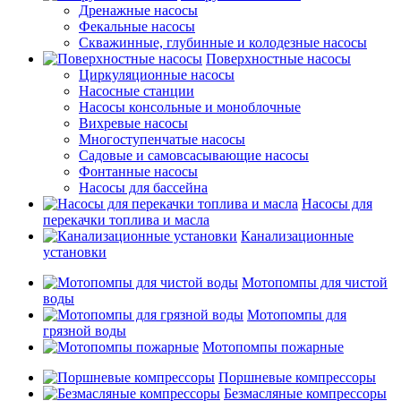
Дренажные насосы
Фекальные насосы
Скважинные, глубинные и колодезные насосы
Поверхностные насосы
Циркуляционные насосы
Насосные станции
Насосы консольные и моноблочные
Вихревые насосы
Многоступенчатые насосы
Садовые и самовсасывающие насосы
Фонтанные насосы
Насосы для бассейна
Насосы для
перекачки топлива и масла
Канализационные
установки
Мотопомпы для чистой
воды
Мотопомпы для
грязной воды
Мотопомпы пожарные
Поршневые компрессоры
Безмасляные компрессоры