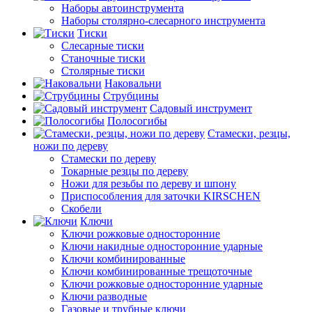
Наборы автоинструмента
Наборы столярно-слесарного инструмента
Тиски
Слесарные тиски
Станочные тиски
Столярные тиски
Наковальни
Струбцины
Садовый инструмент
Полосогибы
Стамески, резцы,
ножи по дереву
Стамески по дереву
Токарные резцы по дереву
Ножи для резьбы по дереву и шпону
Приспособления для заточки KIRSCHEN
Скобели
Ключи
Ключи рожковые односторонние
Ключи накидные односторонние ударные
Ключи комбинированные
Ключи комбинированные трещоточные
Ключи рожковые односторонние ударные
Ключи разводные
Газовые и трубные ключи