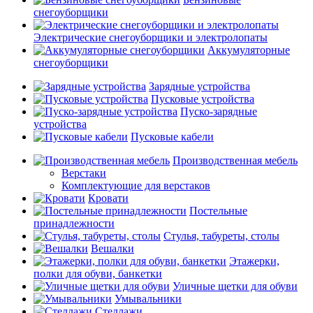
снегоуборщики
Электрические снегоуборщики и электролопаты
Аккумуляторные
снегоуборщики
Зарядные устройства
Пусковые устройства
Пуско-зарядные
устройства
Пусковые кабели
Производственная мебель
Верстаки
Комплектующие для верстаков
Кровати
Постельные
принадлежности
Стулья, табуреты, столы
Вешалки
Этажерки,
полки для обуви, банкетки
Уличные щетки для обуви
Умывальники
Стеллажи