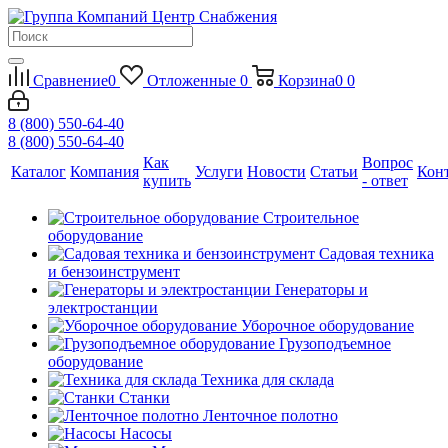
Сравнение
0
Отложенные
0
Корзина
0
0
8 (800) 550-64-40
8 (800) 550-64-40
Как
Вопрос
Каталог
Компания
Услуги
Новости
Статьи
Кон
купить
- ответ
Строительное
оборудование
Садовая техника
и бензоинструмент
Генераторы и
электростанции
Уборочное оборудование
Грузоподъемное
оборудование
Техника для склада
Станки
Ленточное полотно
Насосы