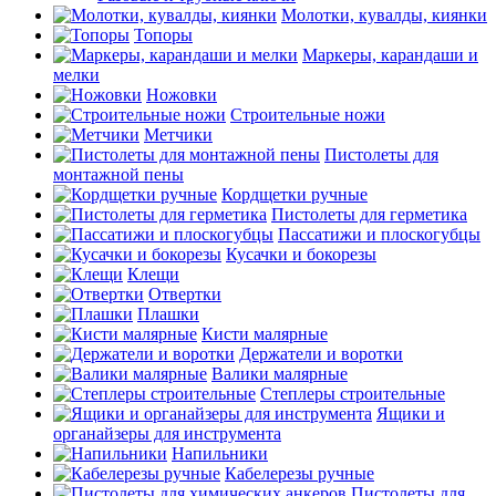
Молотки, кувалды, киянки
Топоры
Маркеры, карандаши и
мелки
Ножовки
Строительные ножи
Метчики
Пистолеты для
монтажной пены
Кордщетки ручные
Пистолеты для герметика
Пассатижи и плоскогубцы
Кусачки и бокорезы
Клещи
Отвертки
Плашки
Кисти малярные
Держатели и воротки
Валики малярные
Степлеры строительные
Ящики и
органайзеры для инструмента
Напильники
Кабелерезы ручные
Пистолеты для