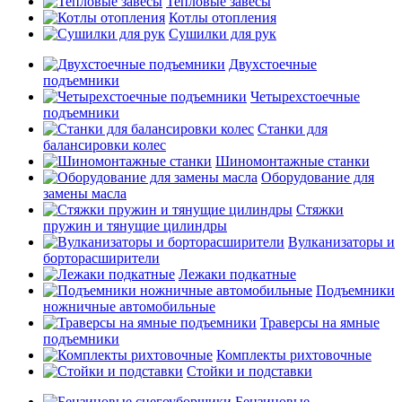
Тепловые завесы
Котлы отопления
Сушилки для рук
Двухстоечные
подъемники
Четырехстоечные
подъемники
Станки для
балансировки колес
Шиномонтажные станки
Оборудование для
замены масла
Стяжки
пружин и тянущие цилиндры
Вулканизаторы и
борторасширители
Лежаки подкатные
Подъемники
ножничные автомобильные
Траверсы на ямные
подъемники
Комплекты рихтовочные
Стойки и подставки
Бензиновые