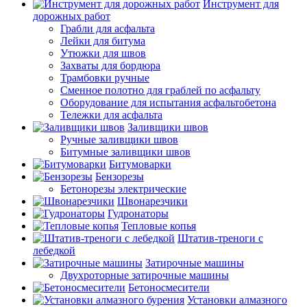
Инструмент для
дорожных работ
Грабли для асфальта
Лейки для битума
Утюжки для швов
Захваты для бордюра
Трамбовки ручные
Сменное полотно для граблей по асфальту
Оборудование для испытания асфальтобетона
Тележки для асфальта
Заливщики швов
Ручные заливщики швов
Битумные заливщики швов
Битумоварки
Бензорезы
Бетонорезы электрические
Швонарезчики
Гудронаторы
Тепловые копья
Штатив-треноги с
лебедкой
Затирочные машины
Двухроторные затирочные машины
Бетоносмесители
Установки алмазного