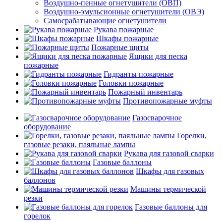
Воздушно-пенные огнетушители (ОВП)
Воздушно-эмульсионные огнетушители (ОВЭ)
Самосрабатывающие огнетушители
Рукава пожарные
Шкафы пожарные
Пожарные щиты
Ящики для песка
пожарные
Гидранты пожарные
Головки пожарные
Пожарный инвентарь
Противопожарные муфты
Газосварочное
оборудование
Горелки,
газовые резаки, паяльные лампы
Рукава для газовой сварки
Газовые баллоны
Шкафы для газовых
баллонов
Машины термической
резки
Газовые баллоны для
горелок