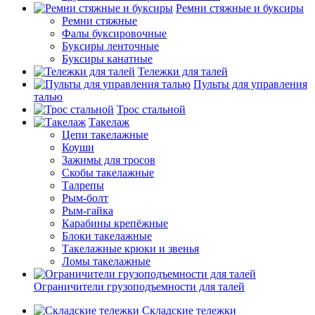
Ремни стяжные и буксиры
Ремни стяжные
Фалы буксировочные
Буксиры ленточные
Буксиры канатные
Тележки для талей
Пульты для управления
талью
Трос стальной
Такелаж
Цепи такелажные
Коуши
Зажимы для тросов
Скобы такелажные
Талрепы
Рым-болт
Рым-гайка
Карабины крепёжные
Блоки такелажные
Такелажные крюки и звенья
Ломы такелажные
Ограничители грузоподъемности для талей
Складские тележки