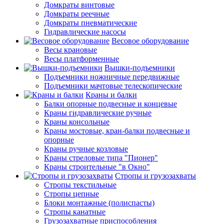
Домкраты винтовые
Домкраты реечные
Домкраты пневматические
Гидравлические насосы
Весовое оборудование
Весы крановые
Весы платформенные
Вышки-подъемники
Подъемники ножничные передвижные
Подъемники мачтовые телескопические
Краны и балки
Балки опорные подвесные и концевые
Краны гидравлические ручные
Краны консольные
Краны мостовые, кран-балки подвесные и
опорные
Краны ручные козловые
Краны стреловые типа "Пионер"
Краны строительные "в Окно"
Стропы и грузозахваты
Стропы текстильные
Стропы цепные
Блоки монтажные (полиспасты)
Стропы канатные
Грузозахватные приспособления