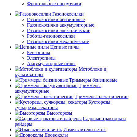
Фронтальные погрузчики
Газонокосилки
Газонокосилки бензиновые
Газонокосилки аккумуляторные
Газонокосилки электрические
Роботы-газонокосилки
Газонокосилки механические
Цепные пилы
Бензопилы
Электропилы
Аккумуляторные пилы
Мотоблоки и
культиваторы
Триммеры бензиновые
Триммеры
аккумуляторные
Триммеры электрические
Кусторезы,
сучкорезы, секаторы
Высоторезы
Садовые тракторы и
райдеры
Измельчители веток
Дровоколы