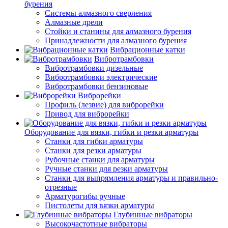
бурения
Системы алмазного сверления
Алмазные дрели
Стойки и станины для алмазного бурения
Принадлежности для алмазного бурения
Вибрационные катки
Вибротрамбовки
Вибротрамбовки дизельные
Вибротрамбовки электрические
Вибротрамбовки бензиновые
Виброрейки
Профиль (лезвие) для виброрейки
Привод для виброрейки
Оборудование для вязки, гибки и резки арматуры
Станки для гибки арматуры
Станки для резки арматуры
Рубочные станки для арматуры
Ручные станки для резки арматуры
Станки для выпрямления арматуры и правильно-
отрезные
Арматурогибы ручные
Пистолеты для вязки арматуры
Глубинные вибраторы
Высокочастотные вибраторы