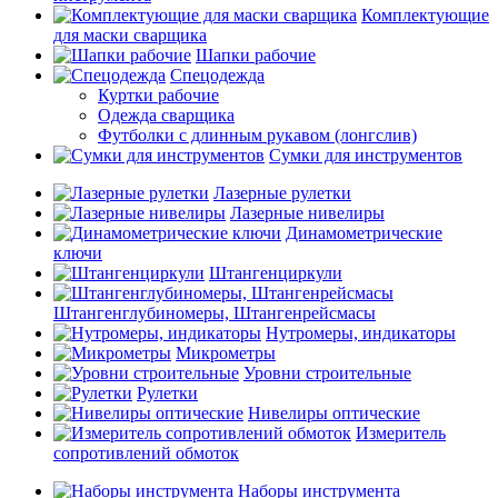
Комплектующие
для маски сварщика
Шапки рабочие
Спецодежда
Куртки рабочие
Одежда сварщика
Футболки с длинным рукавом (лонгслив)
Сумки для инструментов
Лазерные рулетки
Лазерные нивелиры
Динамометрические
ключи
Штангенциркули
Штангенглубиномеры, Штангенрейсмасы
Нутромеры, индикаторы
Микрометры
Уровни строительные
Рулетки
Нивелиры оптические
Измеритель
сопротивлений обмоток
Наборы инструмента