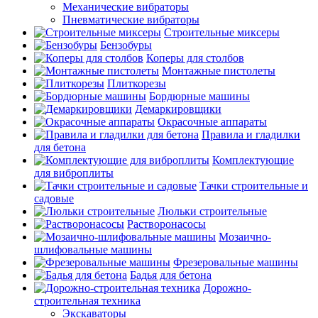
Механические вибраторы
Пневматические вибраторы
Строительные миксеры
Бензобуры
Коперы для столбов
Монтажные пистолеты
Плиткорезы
Бордюрные машины
Демаркировщики
Окрасочные аппараты
Правила и гладилки
для бетона
Комплектующие
для виброплиты
Тачки строительные и
садовые
Люльки строительные
Растворонасосы
Мозаично-
шлифовальные машины
Фрезеровальные машины
Бадья для бетона
Дорожно-
строительная техника
Экскаваторы