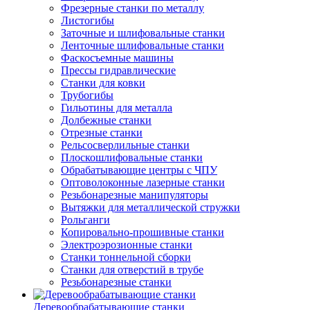
Фрезерные станки по металлу
Листогибы
Заточные и шлифовальные станки
Ленточные шлифовальные станки
Фаскосъемные машины
Прессы гидравлические
Станки для ковки
Трубогибы
Гильотины для металла
Долбежные станки
Отрезные станки
Рельсосверлильные станки
Плоскошлифовальные станки
Обрабатывающие центры с ЧПУ
Оптоволоконные лазерные станки
Резьбонарезные манипуляторы
Вытяжки для металлической стружки
Рольганги
Копировально-прошивные станки
Электроэрозионные станки
Станки тоннельной сборки
Станки для отверстий в трубе
Резьбонарезные станки
Деревообрабатывающие станки