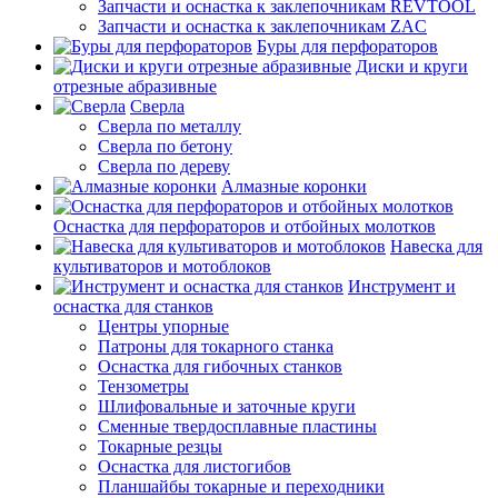
Запчасти и оснастка к заклепочникам REVTOOL
Запчасти и оснастка к заклепочникам ZAC
Буры для перфораторов
Диски и круги
отрезные абразивные
Сверла
Сверла по металлу
Сверла по бетону
Сверла по дереву
Алмазные коронки
Оснастка для перфораторов и отбойных молотков
Навеска для
культиваторов и мотоблоков
Инструмент и
оснастка для станков
Центры упорные
Патроны для токарного станка
Оснастка для гибочных станков
Тензометры
Шлифовальные и заточные круги
Сменные твердосплавные пластины
Токарные резцы
Оснастка для листогибов
Планшайбы токарные и переходники