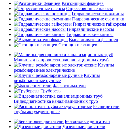
Разгонщики фланцев
Опрессовочные насосы
Гидравлические ножницы
Гидравлические съемники
Гидравлические гайкорезы
Гидравлические насосы
Гидравлические клинья
Выравниватели фланцев
Сгонщики фланцев
Машины для прочистки канализационных труб
Клуппы
резьбонарезные электрические
Клуппы
резьбонарезные ручные
Фаскосниматели
Труборезы
Видеодиагностика канализационных труб
Расширители
трубы аккумуляторные
Бензиновые двигатели
Дизельные двигатели