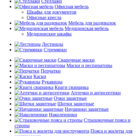
Стеллажи
Офисная мебель
Шкафы для документов
Офисные кресла
Мебель для раздевалок
Медицинская мебель
Медицинские шкафы
Лестницы
Стремянки
Сварочные маски
Маски и респираторы
Перчатки
Каски
Рукавицы
Краги сварщика
Аптечки и антисептики
Очки защитные
Щитки защитные
Наушники защитные
Наколенники
Страховочные пояса и
стропы
Пояса и жилеты для