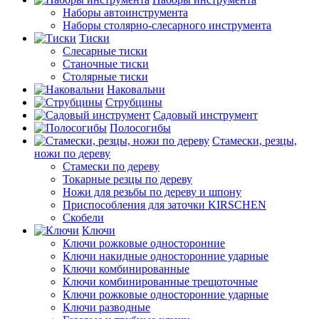
Наборы автоинструмента
Наборы столярно-слесарного инструмента
Тиски
Слесарные тиски
Станочные тиски
Столярные тиски
Наковальни
Струбцины
Садовый инструмент
Полосогибы
Стамески, резцы,
ножи по дереву
Стамески по дереву
Токарные резцы по дереву
Ножи для резьбы по дереву и шпону
Приспособления для заточки KIRSCHEN
Скобели
Ключи
Ключи рожковые односторонние
Ключи накидные односторонние ударные
Ключи комбинированные
Ключи комбинированные трещоточные
Ключи рожковые односторонние ударные
Ключи разводные