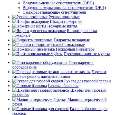
Воздушно-пенные огнетушители (ОВП)
Воздушно-эмульсионные огнетушители (ОВЭ)
Самосрабатывающие огнетушители
Рукава пожарные
Шкафы пожарные
Пожарные щиты
Ящики для песка
пожарные
Гидранты пожарные
Головки пожарные
Пожарный инвентарь
Противопожарные муфты
Газосварочное
оборудование
Горелки,
газовые резаки, паяльные лампы
Рукава для газовой сварки
Газовые баллоны
Шкафы для газовых
баллонов
Машины термической
резки
Газовые баллоны для
горелок