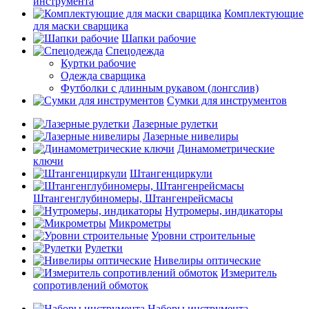
инструмента
Комплектующие
для маски сварщика
Шапки рабочие
Спецодежда
Куртки рабочие
Одежда сварщика
Футболки с длинным рукавом (лонгслив)
Сумки для инструментов
Лазерные рулетки
Лазерные нивелиры
Динамометрические
ключи
Штангенциркули
Штангенглубиномеры, Штангенрейсмасы
Нутромеры, индикаторы
Микрометры
Уровни строительные
Рулетки
Нивелиры оптические
Измеритель
сопротивлений обмоток
Наборы инструмента