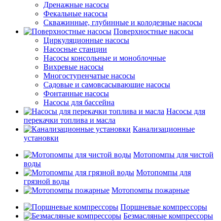
Дренажные насосы
Фекальные насосы
Скважинные, глубинные и колодезные насосы
Поверхностные насосы
Циркуляционные насосы
Насосные станции
Насосы консольные и моноблочные
Вихревые насосы
Многоступенчатые насосы
Садовые и самовсасывающие насосы
Фонтанные насосы
Насосы для бассейна
Насосы для
перекачки топлива и масла
Канализационные
установки
Мотопомпы для чистой
воды
Мотопомпы для
грязной воды
Мотопомпы пожарные
Поршневые компрессоры
Безмасляные компрессоры