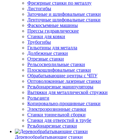
Фрезерные станки по металлу
Листогибы
Заточные и шлифовальные станки
Ленточные шлифовальные станки
Фаскосъемные машины
Прессы гидравлические
Станки для ковки
Трубогибы
Гильотины для металла
Долбежные станки
Отрезные станки
Рельсосверлильные станки
Плоскошлифовальные станки
Обрабатывающие центры с ЧПУ
Оптоволоконные лазерные станки
Резьбонарезные манипуляторы
Вытяжки для металлической стружки
Рольганги
Копировально-прошивные станки
Электроэрозионные станки
Станки тоннельной сборки
Станки для отверстий в трубе
Резьбонарезные станки
Деревообрабатывающие станки