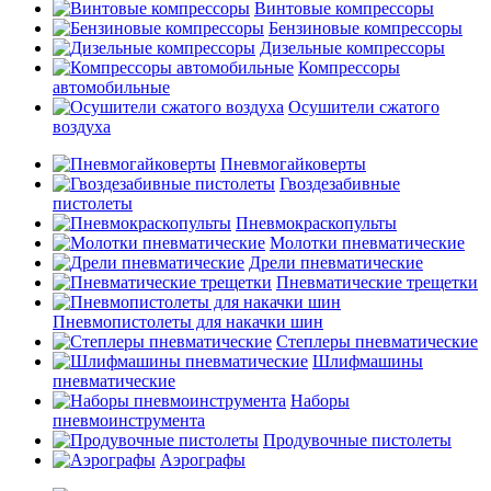
Винтовые компрессоры
Бензиновые компрессоры
Дизельные компрессоры
Компрессоры
автомобильные
Осушители сжатого
воздуха
Пневмогайковерты
Гвоздезабивные
пистолеты
Пневмокраскопульты
Молотки пневматические
Дрели пневматические
Пневматические трещетки
Пневмопистолеты для накачки шин
Степлеры пневматические
Шлифмашины
пневматические
Наборы
пневмоинструмента
Продувочные пистолеты
Аэрографы