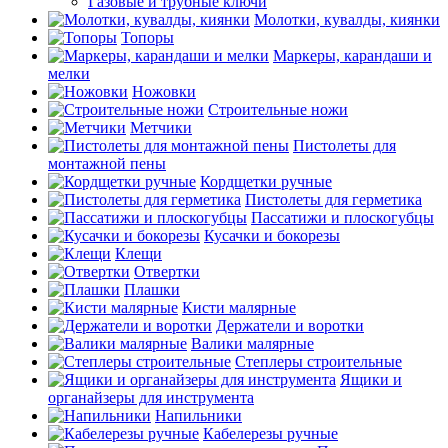
Газовые и трубные ключи
Молотки, кувалды, киянки
Топоры
Маркеры, карандаши и
мелки
Ножовки
Строительные ножи
Метчики
Пистолеты для
монтажной пены
Кордщетки ручные
Пистолеты для герметика
Пассатижи и плоскогубцы
Кусачки и бокорезы
Клещи
Отвертки
Плашки
Кисти малярные
Держатели и воротки
Валики малярные
Степлеры строительные
Ящики и
органайзеры для инструмента
Напильники
Кабелерезы ручные