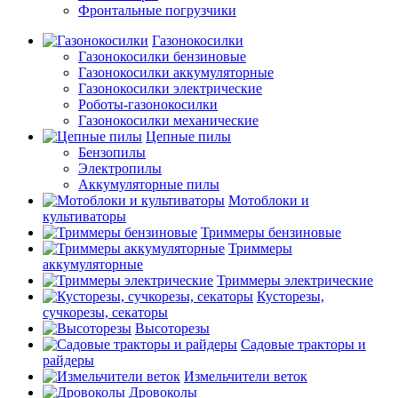
Фронтальные погрузчики
Газонокосилки
Газонокосилки бензиновые
Газонокосилки аккумуляторные
Газонокосилки электрические
Роботы-газонокосилки
Газонокосилки механические
Цепные пилы
Бензопилы
Электропилы
Аккумуляторные пилы
Мотоблоки и
культиваторы
Триммеры бензиновые
Триммеры
аккумуляторные
Триммеры электрические
Кусторезы,
сучкорезы, секаторы
Высоторезы
Садовые тракторы и
райдеры
Измельчители веток
Дровоколы