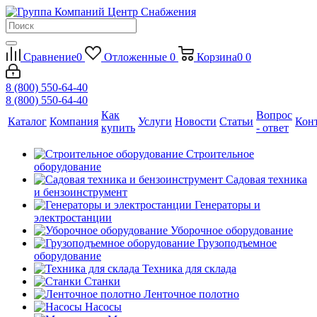
Сравнение
0
Отложенные
0
Корзина
0
0
8 (800) 550-64-40
8 (800) 550-64-40
Как
Вопрос
Каталог
Компания
Услуги
Новости
Статьи
Кон
купить
- ответ
Строительное
оборудование
Садовая техника
и бензоинструмент
Генераторы и
электростанции
Уборочное оборудование
Грузоподъемное
оборудование
Техника для склада
Станки
Ленточное полотно
Насосы