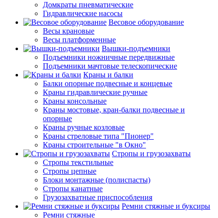
Домкраты пневматические
Гидравлические насосы
Весовое оборудование
Весы крановые
Весы платформенные
Вышки-подъемники
Подъемники ножничные передвижные
Подъемники мачтовые телескопические
Краны и балки
Балки опорные подвесные и концевые
Краны гидравлические ручные
Краны консольные
Краны мостовые, кран-балки подвесные и
опорные
Краны ручные козловые
Краны стреловые типа "Пионер"
Краны строительные "в Окно"
Стропы и грузозахваты
Стропы текстильные
Стропы цепные
Блоки монтажные (полиспасты)
Стропы канатные
Грузозахватные приспособления
Ремни стяжные и буксиры
Ремни стяжные