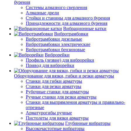
бурения
Системы алмазного сверления
Алмазные дрели
Стойки и станины для алмазного бурения
Принадлежности для алмазного бурения
Вибрационные катки
Вибротрамбовки
Вибротрамбовки дизельные
Вибротрамбовки электрические
Вибротрамбовки бензиновые
Виброрейки
Профиль (лезвие) для виброрейки
Привод для виброрейки
Оборудование для вязки, гибки и резки арматуры
Станки для гибки арматуры
Станки для резки арматуры
Рубочные станки для арматуры
Ручные станки для резки арматуры
Станки для выпрямления арматуры и правильно-
отрезные
Арматурогибы ручные
Пистолеты для вязки арматуры
Глубинные вибраторы
Высокочастотные вибраторы