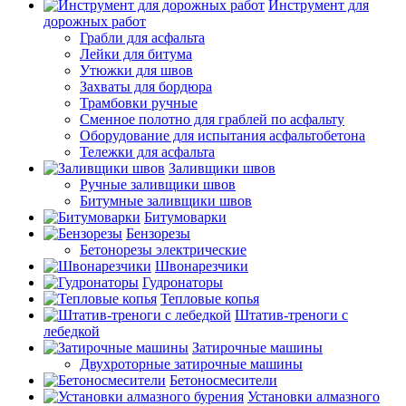
Инструмент для
дорожных работ
Грабли для асфальта
Лейки для битума
Утюжки для швов
Захваты для бордюра
Трамбовки ручные
Сменное полотно для граблей по асфальту
Оборудование для испытания асфальтобетона
Тележки для асфальта
Заливщики швов
Ручные заливщики швов
Битумные заливщики швов
Битумоварки
Бензорезы
Бетонорезы электрические
Швонарезчики
Гудронаторы
Тепловые копья
Штатив-треноги с
лебедкой
Затирочные машины
Двухроторные затирочные машины
Бетоносмесители
Установки алмазного