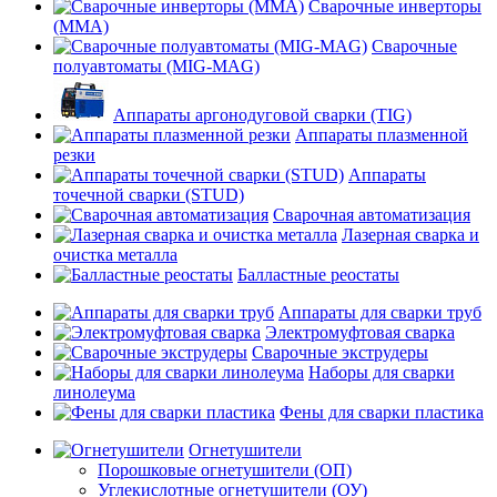
Сварочные инверторы
(MMA)
Сварочные
полуавтоматы (MIG-MAG)
Аппараты аргонодуговой сварки (TIG)
Аппараты плазменной
резки
Аппараты
точечной сварки (STUD)
Сварочная автоматизация
Лазерная сварка и
очистка металла
Балластные реостаты
Аппараты для сварки труб
Электромуфтовая сварка
Сварочные экструдеры
Наборы для сварки
линолеума
Фены для сварки пластика
Огнетушители
Порошковые огнетушители (ОП)
Углекислотные огнетушители (ОУ)