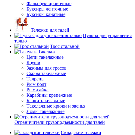
Фалы буксировочные
Буксиры ленточные
Буксиры канатные
Тележки для талей
Пульты для управления
талью
Трос стальной
Такелаж
Цепи такелажные
Коуши
Зажимы для тросов
Скобы такелажные
Талрепы
Рым-болт
Рым-гайка
Карабины крепёжные
Блоки такелажные
Такелажные крюки и звенья
Ломы такелажные
Ограничители грузоподъемности для талей
Складские тележки