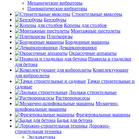
Механические вибраторы
Пневматические вибраторы
Строительные миксеры
Бензобуры
Коперы для столбов
Монтажные пистолеты
Плиткорезы
Бордюрные машины
Демаркировщики
Окрасочные аппараты
Правила и гладилки
для бетона
Комплектующие
для виброплиты
Тачки строительные и
садовые
Люльки строительные
Растворонасосы
Мозаично-
шлифовальные машины
Фрезеровальные машины
Бадья для бетона
Дорожно-
строительная техника
Экскаваторы