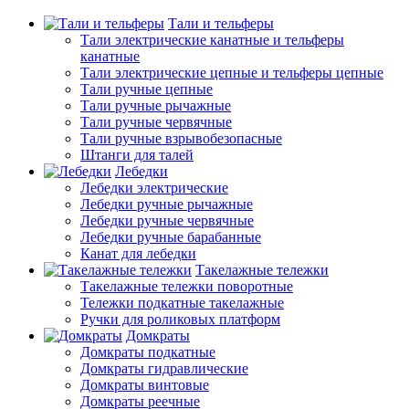
Тали и тельферы
Тали электрические канатные и тельферы
канатные
Тали электрические цепные и тельферы цепные
Тали ручные цепные
Тали ручные рычажные
Тали ручные червячные
Тали ручные взрывобезопасные
Штанги для талей
Лебедки
Лебедки электрические
Лебедки ручные рычажные
Лебедки ручные червячные
Лебедки ручные барабанные
Канат для лебедки
Такелажные тележки
Такелажные тележки поворотные
Тележки подкатные такелажные
Ручки для роликовых платформ
Домкраты
Домкраты подкатные
Домкраты гидравлические
Домкраты винтовые
Домкраты реечные