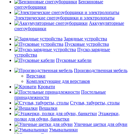
Бензиновые
снегоуборщики
Электрические снегоуборщики и электролопаты
Аккумуляторные
снегоуборщики
Зарядные устройства
Пусковые устройства
Пуско-зарядные
устройства
Пусковые кабели
Производственная мебель
Верстаки
Комплектующие для верстаков
Кровати
Постельные
принадлежности
Стулья, табуреты, столы
Вешалки
Этажерки,
полки для обуви, банкетки
Уличные щетки для обуви
Умывальники