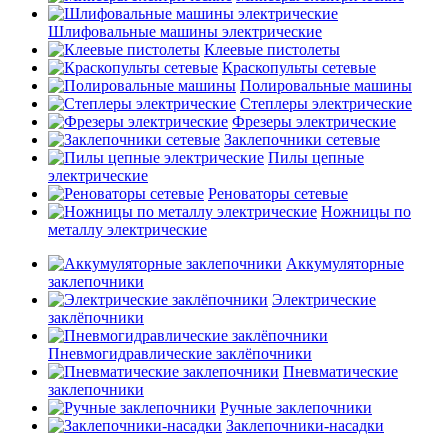
Шлифовальные машины электрические
Клеевые пистолеты
Краскопульты сетевые
Полировальные машины
Степлеры электрические
Фрезеры электрические
Заклепочники сетевые
Пилы цепные
электрические
Реноваторы сетевые
Ножницы по
металлу электрические
Аккумуляторные
заклепочники
Электрические
заклёпочники
Пневмогидравлические заклёпочники
Пневматические
заклепочники
Ручные заклепочники
Заклепочники-насадки