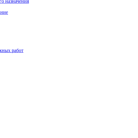
о назначения
ание
жных работ