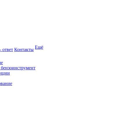
Ещё
- ответ
Контакты
ие
и бензоинструмент
анции
ование