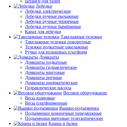
Штанги для талей
Лебедки
Лебедки электрические
Лебедки ручные рычажные
Лебедки ручные червячные
Лебедки ручные барабанные
Канат для лебедки
Такелажные тележки
Такелажные тележки поворотные
Тележки подкатные такелажные
Ручки для роликовых платформ
Домкраты
Домкраты подкатные
Домкраты гидравлические
Домкраты винтовые
Домкраты реечные
Домкраты пневматические
Гидравлические насосы
Весовое оборудование
Весы крановые
Весы платформенные
Вышки-подъемники
Подъемники ножничные передвижные
Подъемники мачтовые телескопические
Краны и балки