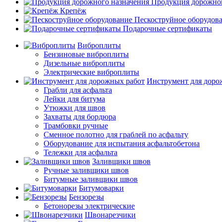
Продукция дорожног
Крепёж
Пескоструйное оборудов
Подарочные сертификаты
Виброплиты
Бензиновые виброплиты
Дизельные виброплиты
Электрические виброплиты
Инструмент для доро
Грабли для асфальта
Лейки для битума
Утюжки для швов
Захваты для бордюра
Трамбовки ручные
Сменное полотно для граблей по асфальту
Оборудование для испытания асфальтобетона
Тележки для асфальта
Заливщики швов
Ручные заливщики швов
Битумные заливщики швов
Битумоварки
Бензорезы
Бетонорезы электрические
Швонарезчики