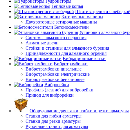
Гудронаторы
Тепловые копья
Штатив-треноги с лебедко
Затирочные машины
Двухроторные затирочные машины
Бетоносмесители
Установки алмазного бур
Системы алмазного сверления
Алмазные дрели
Стойки и станины для алмазного бурения
Принадлежности для алмазного бурения
Вибрационные катки
Вибротрамбовки
Вибротрамбовки дизельные
Вибротрамбовки электрические
Вибротрамбовки бензиновые
Виброрейки
Профиль (лезвие) для виброрейки
Привод для виброрейки
Оборудование для вязки, гибки и резки арматуры
Станки для гибки арматуры
Станки для резки арматуры
Рубочные станки для арматуры