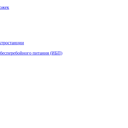
рожек
ктростанции
бесперебойного питания (ИБП)