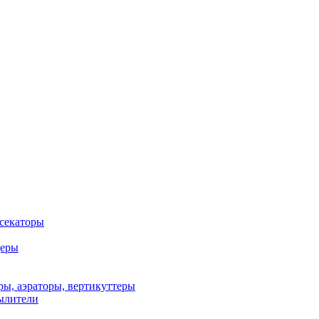
 секаторы
деры
ы, аэраторы, вертикуттеры
ылители