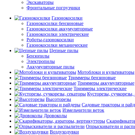
Экскаваторы
Фронтальные погрузчики
Газонокосилки
Газонокосилки бензиновые
Газонокосилки аккумуляторные
Газонокосилки электрические
Роботы-газонокосилки
Газонокосилки механические
Цепные пилы
Бензопилы
Электропилы
Аккумуляторные пилы
Мотоблоки и культиваторы
Триммеры бензиновые
Триммеры аккумуляторные
Триммеры электрические
Кусторезы, сучкорезы,
Высоторезы
Садовые тракторы и рай
Измельчители веток
Дровоколы
Скарификатор
Опрыскиватели и расп
Воздуходувки