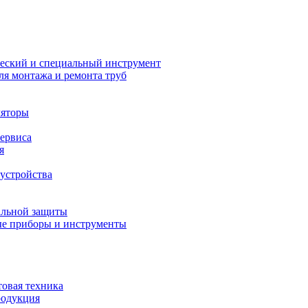
еский и специальный инструмент
ля монтажа и ремонта труб
ляторы
сервиса
я
устройства
альной защиты
е приборы и инструменты
товая техника
родукция