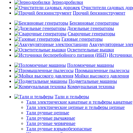
Зернодробилки
Очистители садовых до
Прочий бензоинструмент
Бензиновые генераторы
Дизельные генераторы
Сварочные генераторы
Газовые генераторы
Аккумуляторные эле
Осветительные вышки
Источники 
Поломоечные машины
Промышленные пылесосы
Мойки высокого давления
Подметальные машины
Коммунальная техника
Тали и тельферы
Тали электрические канатные и тельферы канатные
Тали электрические цепные и тельферы цепные
Тали ручные цепные
Тали ручные рычажные
Тали ручные червячные
Тали ручные взрывобезопасные