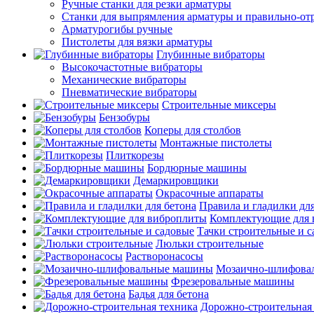
Ручные станки для резки арматуры
Станки для выпрямления арматуры и правильно-от
Арматурогибы ручные
Пистолеты для вязки арматуры
Глубинные вибраторы
Высокочастотные вибраторы
Механические вибраторы
Пневматические вибраторы
Строительные миксеры
Бензобуры
Коперы для столбов
Монтажные пистолеты
Плиткорезы
Бордюрные машины
Демаркировщики
Окрасочные аппараты
Правила и гладилки для
Комплектующие для 
Тачки строительные и 
Люльки строительные
Растворонасосы
Мозаично-шлифова
Фрезеровальные машины
Бадья для бетона
Дорожно-строительная