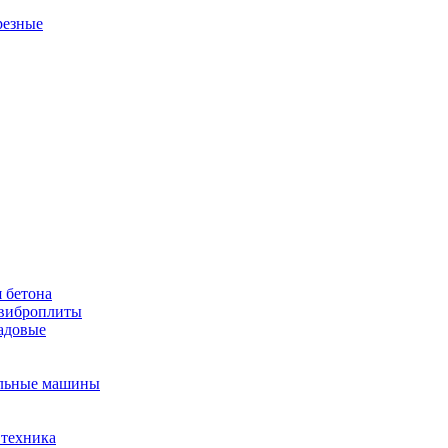
резные
 бетона
виброплиты
садовые
льные машины
 техника