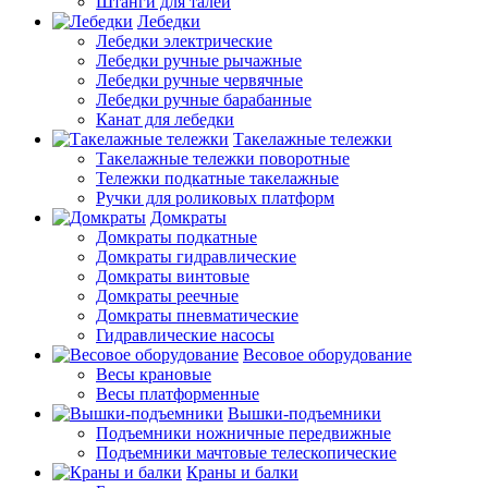
Штанги для талей
Лебедки
Лебедки электрические
Лебедки ручные рычажные
Лебедки ручные червячные
Лебедки ручные барабанные
Канат для лебедки
Такелажные тележки
Такелажные тележки поворотные
Тележки подкатные такелажные
Ручки для роликовых платформ
Домкраты
Домкраты подкатные
Домкраты гидравлические
Домкраты винтовые
Домкраты реечные
Домкраты пневматические
Гидравлические насосы
Весовое оборудование
Весы крановые
Весы платформенные
Вышки-подъемники
Подъемники ножничные передвижные
Подъемники мачтовые телескопические
Краны и балки