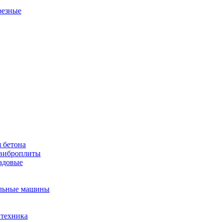
резные
 бетона
виброплиты
садовые
льные машины
 техника