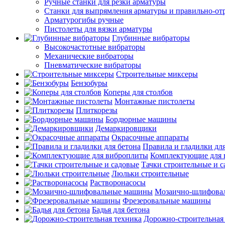
Ручные станки для резки арматуры
Станки для выпрямления арматуры и правильно-от
Арматурогибы ручные
Пистолеты для вязки арматуры
Глубинные вибраторы
Высокочастотные вибраторы
Механические вибраторы
Пневматические вибраторы
Строительные миксеры
Бензобуры
Коперы для столбов
Монтажные пистолеты
Плиткорезы
Бордюрные машины
Демаркировщики
Окрасочные аппараты
Правила и гладилки для
Комплектующие для 
Тачки строительные и 
Люльки строительные
Растворонасосы
Мозаично-шлифова
Фрезеровальные машины
Бадья для бетона
Дорожно-строительная