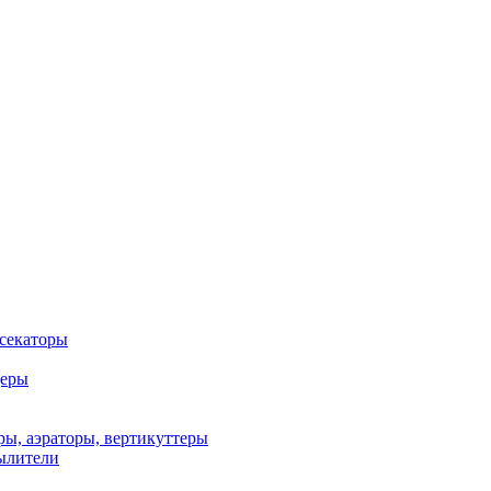
 секаторы
деры
ы, аэраторы, вертикуттеры
ылители