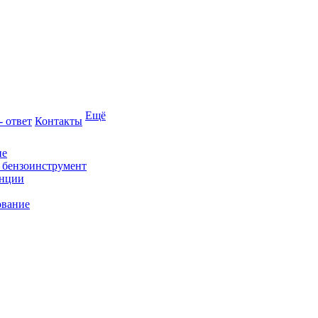
Ещё
- ответ
Контакты
ие
и бензоинструмент
анции
ование