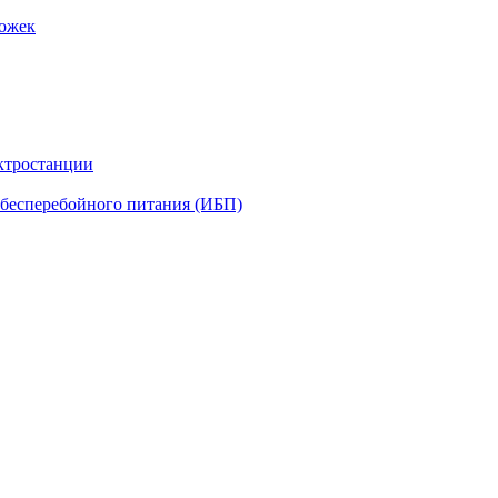
рожек
ктростанции
бесперебойного питания (ИБП)