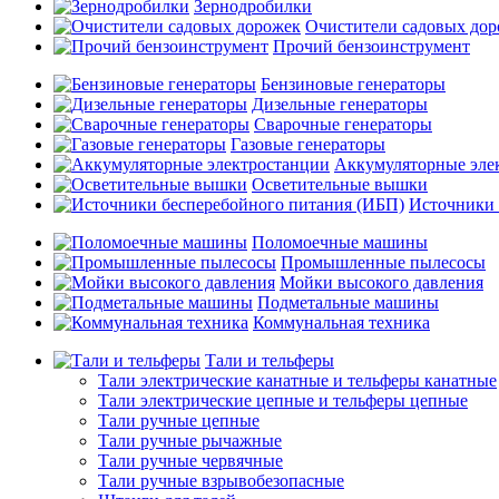
Зернодробилки
Очистители садовых до
Прочий бензоинструмент
Бензиновые генераторы
Дизельные генераторы
Сварочные генераторы
Газовые генераторы
Аккумуляторные эле
Осветительные вышки
Источники 
Поломоечные машины
Промышленные пылесосы
Мойки высокого давления
Подметальные машины
Коммунальная техника
Тали и тельферы
Тали электрические канатные и тельферы канатные
Тали электрические цепные и тельферы цепные
Тали ручные цепные
Тали ручные рычажные
Тали ручные червячные
Тали ручные взрывобезопасные