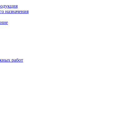
родукция
о назначения
ание
жных работ