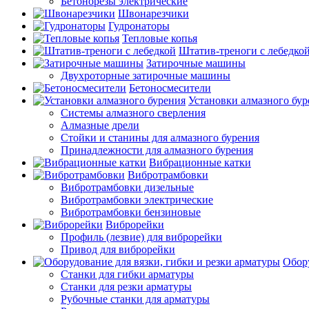
Бетонорезы электрические
Швонарезчики
Гудронаторы
Тепловые копья
Штатив-треноги с лебедко
Затирочные машины
Двухроторные затирочные машины
Бетоносмесители
Установки алмазного бур
Системы алмазного сверления
Алмазные дрели
Стойки и станины для алмазного бурения
Принадлежности для алмазного бурения
Вибрационные катки
Вибротрамбовки
Вибротрамбовки дизельные
Вибротрамбовки электрические
Вибротрамбовки бензиновые
Виброрейки
Профиль (лезвие) для виброрейки
Привод для виброрейки
Обору
Станки для гибки арматуры
Станки для резки арматуры
Рубочные станки для арматуры