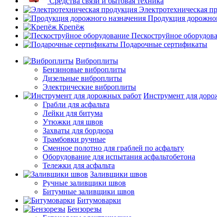
Средства связи и бытовая техника
Электротехническая п
Продукция дорожног
Крепёж
Пескоструйное оборудов
Подарочные сертификаты
Виброплиты
Бензиновые виброплиты
Дизельные виброплиты
Электрические виброплиты
Инструмент для доро
Грабли для асфальта
Лейки для битума
Утюжки для швов
Захваты для бордюра
Трамбовки ручные
Сменное полотно для граблей по асфальту
Оборудование для испытания асфальтобетона
Тележки для асфальта
Заливщики швов
Ручные заливщики швов
Битумные заливщики швов
Битумоварки
Бензорезы