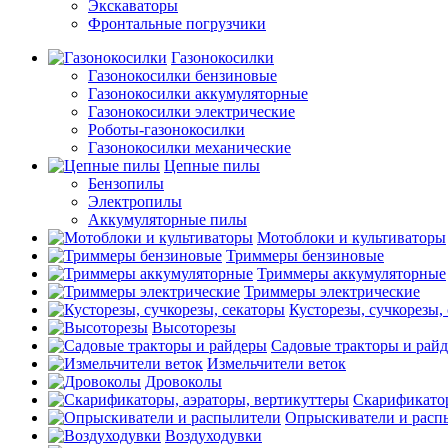
Экскаваторы
Фронтальные погрузчики
Газонокосилки
Газонокосилки бензиновые
Газонокосилки аккумуляторные
Газонокосилки электрические
Роботы-газонокосилки
Газонокосилки механические
Цепные пилы
Бензопилы
Электропилы
Аккумуляторные пилы
Мотоблоки и культиваторы
Триммеры бензиновые
Триммеры аккумуляторные
Триммеры электрические
Кусторезы, сучкорезы,
Высоторезы
Садовые тракторы и рай
Измельчители веток
Дровоколы
Скарификатор
Опрыскиватели и расп
Воздуходувки