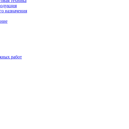
товая техника
родукция
о назначения
ание
жных работ