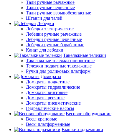
Тали ручные рычажные
Тали ручные червячные
Тали ручные взрывобезопасные
Штанги для талей
Лебедки
Лебедки электрические
Лебедки ручные рычажные
Лебедки ручные червячные
Лебедки ручные барабанные
Канат для лебедки
Такелажные тележки
Такелажные тележки поворотные
Тележки подкатные такелажные
Ручки для роликовых платформ
Домкраты
Домкраты подкатные
Домкраты гидравлические
Домкраты винтовые
Домкраты реечные
Домкраты пневматические
Гидравлические насосы
Весовое оборудование
Весы крановые
Весы платформенные
Вышки-подъемники