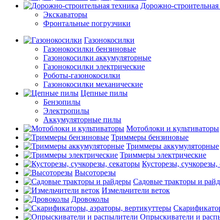
Дорожно-строительная
Экскаваторы
Фронтальные погрузчики
Газонокосилки
Газонокосилки бензиновые
Газонокосилки аккумуляторные
Газонокосилки электрические
Роботы-газонокосилки
Газонокосилки механические
Цепные пилы
Бензопилы
Электропилы
Аккумуляторные пилы
Мотоблоки и культиваторы
Триммеры бензиновые
Триммеры аккумуляторные
Триммеры электрические
Кусторезы, сучкорезы,
Высоторезы
Садовые тракторы и рай
Измельчители веток
Дровоколы
Скарификатор
Опрыскиватели и расп