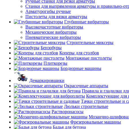
Ручные станки для резки арматуры
Станки для выпрямления арматуры и правильно-от
Арматурогибы ручные
Пистолеты для вязки арматуры
Глубинные вибраторы
Высокочастотные вибраторы
Механические вибраторы
Пневматические вибраторы
Строительные миксеры
Бензобуры
Коперы для столбов
Монтажные пистолеты
Плиткорезы
Бордюрные машины
Демаркировщики
Окрасочные аппараты
Правила и гладилки для
Комплектующие для 
Тачки строительные и 
Люльки строительные
Растворонасосы
Мозаично-шлифова
Фрезеровальные машины
Бадья для бетона