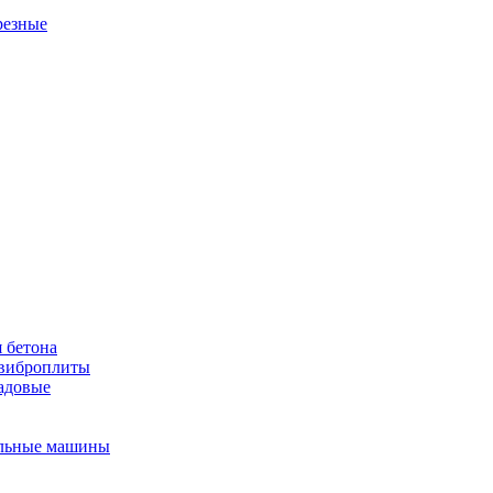
резные
 бетона
виброплиты
садовые
льные машины