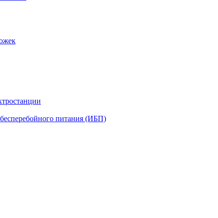
рожек
ктростанции
бесперебойного питания (ИБП)