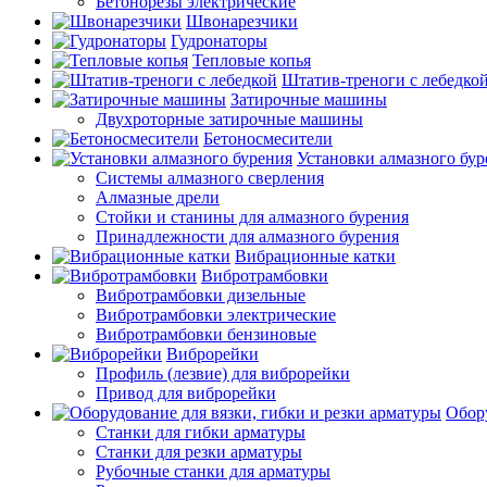
Бетонорезы электрические
Швонарезчики
Гудронаторы
Тепловые копья
Штатив-треноги с лебедко
Затирочные машины
Двухроторные затирочные машины
Бетоносмесители
Установки алмазного бур
Системы алмазного сверления
Алмазные дрели
Стойки и станины для алмазного бурения
Принадлежности для алмазного бурения
Вибрационные катки
Вибротрамбовки
Вибротрамбовки дизельные
Вибротрамбовки электрические
Вибротрамбовки бензиновые
Виброрейки
Профиль (лезвие) для виброрейки
Привод для виброрейки
Обору
Станки для гибки арматуры
Станки для резки арматуры
Рубочные станки для арматуры