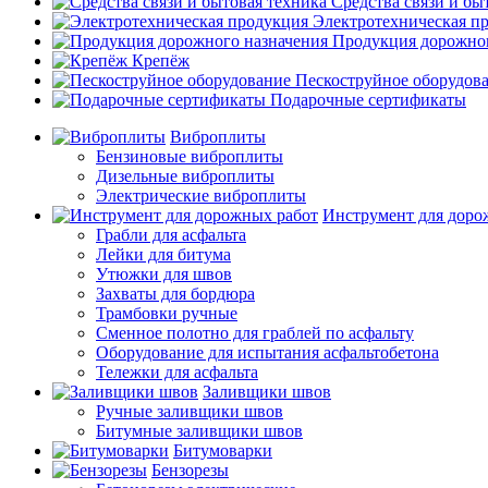
Средства связи и бы
Электротехническая п
Продукция дорожног
Крепёж
Пескоструйное оборудов
Подарочные сертификаты
Виброплиты
Бензиновые виброплиты
Дизельные виброплиты
Электрические виброплиты
Инструмент для доро
Грабли для асфальта
Лейки для битума
Утюжки для швов
Захваты для бордюра
Трамбовки ручные
Сменное полотно для граблей по асфальту
Оборудование для испытания асфальтобетона
Тележки для асфальта
Заливщики швов
Ручные заливщики швов
Битумные заливщики швов
Битумоварки
Бензорезы