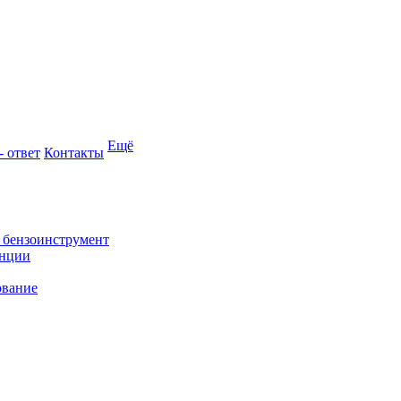
Ещё
- ответ
Контакты
и бензоинструмент
анции
ование