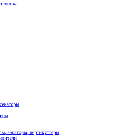
 техника
 секаторы
деры
ы, аэраторы, вертикуттеры
ылители