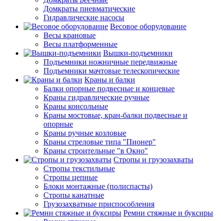
Домкраты пневматические
Гидравлические насосы
Весовое оборудование
Весы крановые
Весы платформенные
Вышки-подъемники
Подъемники ножничные передвижные
Подъемники мачтовые телескопические
Краны и балки
Балки опорные подвесные и концевые
Краны гидравлические ручные
Краны консольные
Краны мостовые, кран-балки подвесные и
опорные
Краны ручные козловые
Краны стреловые типа "Пионер"
Краны строительные "в Окно"
Стропы и грузозахваты
Стропы текстильные
Стропы цепные
Блоки монтажные (полиспасты)
Стропы канатные
Грузозахватные приспособления
Ремни стяжные и буксиры