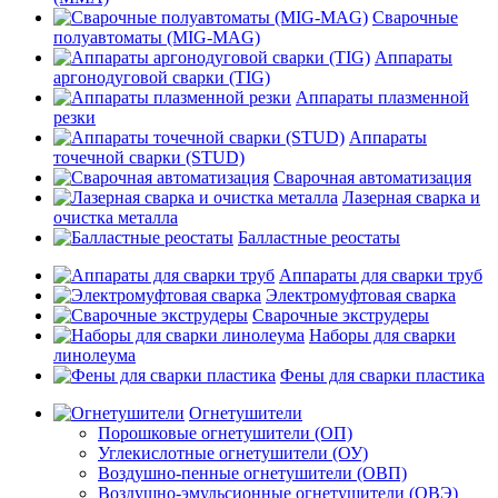
Сварочные
полуавтоматы (MIG-MAG)
Аппараты
аргонодуговой сварки (TIG)
Аппараты плазменной
резки
Аппараты
точечной сварки (STUD)
Сварочная автоматизация
Лазерная сварка и
очистка металла
Балластные реостаты
Аппараты для сварки труб
Электромуфтовая сварка
Сварочные экструдеры
Наборы для сварки
линолеума
Фены для сварки пластика
Огнетушители
Порошковые огнетушители (ОП)
Углекислотные огнетушители (ОУ)
Воздушно-пенные огнетушители (ОВП)
Воздушно-эмульсионные огнетушители (ОВЭ)