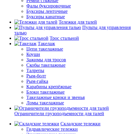
Ремни стяжные
Фалы буксировочные
Буксиры ленточные
Буксиры канатные
Тележки для талей
Пульты для управления
талью
Трос стальной
Такелаж
Цепи такелажные
Коуши
Зажимы для тросов
Скобы такелажные
Талрепы
Рым-болт
Рым-гайка
Карабины крепёжные
Блоки такелажные
Такелажные крюки и звенья
Ломы такелажные
Ограничители грузоподъемности для талей
Складские тележки
Гидравлические тележки