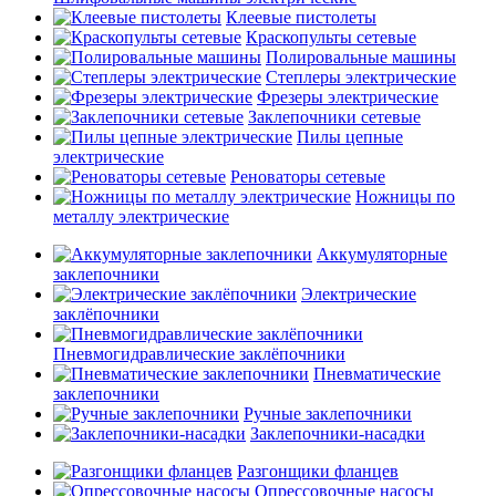
Клеевые пистолеты
Краскопульты сетевые
Полировальные машины
Степлеры электрические
Фрезеры электрические
Заклепочники сетевые
Пилы цепные
электрические
Реноваторы сетевые
Ножницы по
металлу электрические
Аккумуляторные
заклепочники
Электрические
заклёпочники
Пневмогидравлические заклёпочники
Пневматические
заклепочники
Ручные заклепочники
Заклепочники-насадки
Разгонщики фланцев
Опрессовочные насосы