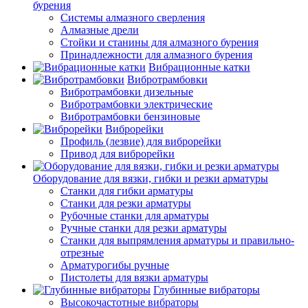
бурения
Системы алмазного сверления
Алмазные дрели
Стойки и станины для алмазного бурения
Принадлежности для алмазного бурения
Вибрационные катки
Вибротрамбовки
Вибротрамбовки дизельные
Вибротрамбовки электрические
Вибротрамбовки бензиновые
Виброрейки
Профиль (лезвие) для виброрейки
Привод для виброрейки
Оборудование для вязки, гибки и резки арматуры
Станки для гибки арматуры
Станки для резки арматуры
Рубочные станки для арматуры
Ручные станки для резки арматуры
Станки для выпрямления арматуры и правильно-
отрезные
Арматурогибы ручные
Пистолеты для вязки арматуры
Глубинные вибраторы
Высокочастотные вибраторы