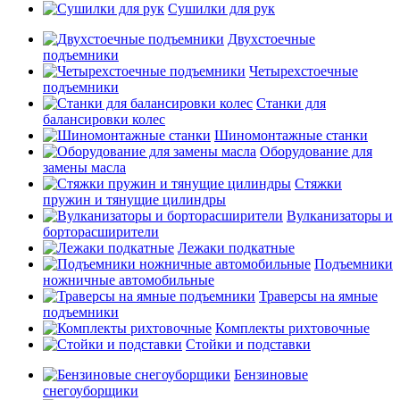
Сушилки для рук
Двухстоечные
подъемники
Четырехстоечные
подъемники
Станки для
балансировки колес
Шиномонтажные станки
Оборудование для
замены масла
Стяжки
пружин и тянущие цилиндры
Вулканизаторы и
борторасширители
Лежаки подкатные
Подъемники
ножничные автомобильные
Траверсы на ямные
подъемники
Комплекты рихтовочные
Стойки и подставки
Бензиновые
снегоуборщики