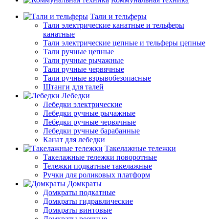
Тали и тельферы
Тали электрические канатные и тельферы
канатные
Тали электрические цепные и тельферы цепные
Тали ручные цепные
Тали ручные рычажные
Тали ручные червячные
Тали ручные взрывобезопасные
Штанги для талей
Лебедки
Лебедки электрические
Лебедки ручные рычажные
Лебедки ручные червячные
Лебедки ручные барабанные
Канат для лебедки
Такелажные тележки
Такелажные тележки поворотные
Тележки подкатные такелажные
Ручки для роликовых платформ
Домкраты
Домкраты подкатные
Домкраты гидравлические
Домкраты винтовые
Домкраты реечные