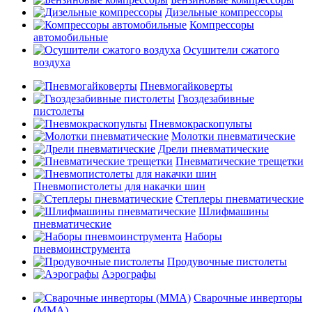
Дизельные компрессоры
Компрессоры
автомобильные
Осушители сжатого
воздуха
Пневмогайковерты
Гвоздезабивные
пистолеты
Пневмокраскопульты
Молотки пневматические
Дрели пневматические
Пневматические трещетки
Пневмопистолеты для накачки шин
Степлеры пневматические
Шлифмашины
пневматические
Наборы
пневмоинструмента
Продувочные пистолеты
Аэрографы
Сварочные инверторы
(MMA)