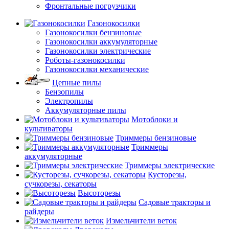
Фронтальные погрузчики
Газонокосилки
Газонокосилки бензиновые
Газонокосилки аккумуляторные
Газонокосилки электрические
Роботы-газонокосилки
Газонокосилки механические
Цепные пилы
Бензопилы
Электропилы
Аккумуляторные пилы
Мотоблоки и
культиваторы
Триммеры бензиновые
Триммеры
аккумуляторные
Триммеры электрические
Кусторезы,
сучкорезы, секаторы
Высоторезы
Садовые тракторы и
райдеры
Измельчители веток