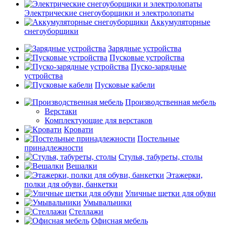
Электрические снегоуборщики и электролопаты
Аккумуляторные
снегоуборщики
Зарядные устройства
Пусковые устройства
Пуско-зарядные
устройства
Пусковые кабели
Производственная мебель
Верстаки
Комплектующие для верстаков
Кровати
Постельные
принадлежности
Стулья, табуреты, столы
Вешалки
Этажерки,
полки для обуви, банкетки
Уличные щетки для обуви
Умывальники
Стеллажи
Офисная мебель