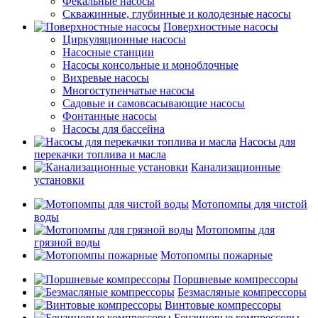
Фекальные насосы
Скважинные, глубинные и колодезные насосы
Поверхностные насосы
Циркуляционные насосы
Насосные станции
Насосы консольные и моноблочные
Вихревые насосы
Многоступенчатые насосы
Садовые и самовсасывающие насосы
Фонтанные насосы
Насосы для бассейна
Насосы для
перекачки топлива и масла
Канализационные
установки
Мотопомпы для чистой
воды
Мотопомпы для
грязной воды
Мотопомпы пожарные
Поршневые компрессоры
Безмасляные компрессоры
Винтовые компрессоры
Бензиновые компрессоры