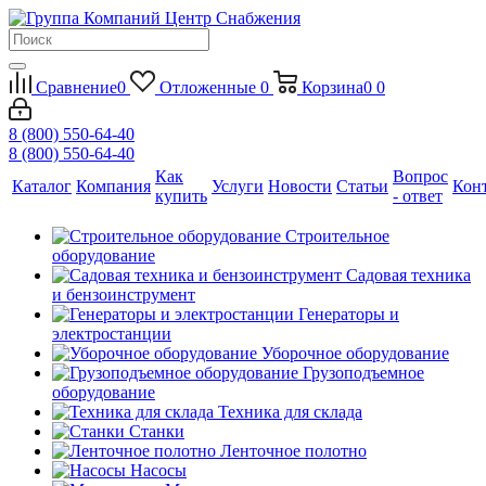
Сравнение
0
Отложенные
0
Корзина
0
0
8 (800) 550-64-40
8 (800) 550-64-40
Как
Вопрос
Каталог
Компания
Услуги
Новости
Статьи
Кон
купить
- ответ
Строительное
оборудование
Садовая техника
и бензоинструмент
Генераторы и
электростанции
Уборочное оборудование
Грузоподъемное
оборудование
Техника для склада
Станки
Ленточное полотно
Насосы