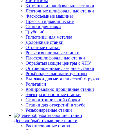
Листогибы
Заточные и шлифовальные станки
Ленточные шлифовальные станки
Фаскосъемные машины
Прессы гидравлические
Станки для ковки
Трубогибы
Гильотины для металла
Долбежные станки
Отрезные станки
Рельсосверлильные станки
Плоскошлифовальные станки
Обрабатывающие центры с ЧПУ
Оптоволоконные лазерные станки
Резьбонарезные манипуляторы
Вытяжки для металлической стружки
Рольганги
Копировально-прошивные станки
Электроэрозионные станки
Станки тоннельной сборки
Станки для отверстий в трубе
Резьбонарезные станки
Деревообрабатывающие станки
Распиловочные станки