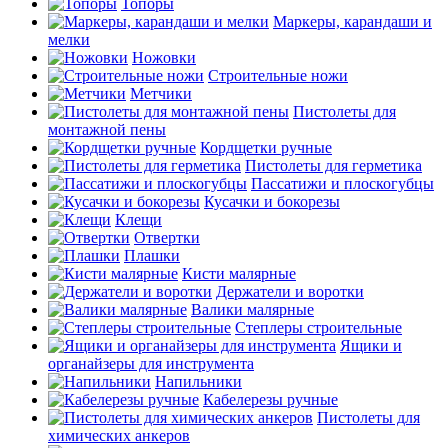
Топоры
Маркеры, карандаши и
мелки
Ножовки
Строительные ножи
Метчики
Пистолеты для
монтажной пены
Кордщетки ручные
Пистолеты для герметика
Пассатижи и плоскогубцы
Кусачки и бокорезы
Клещи
Отвертки
Плашки
Кисти малярные
Держатели и воротки
Валики малярные
Степлеры строительные
Ящики и
органайзеры для инструмента
Напильники
Кабелерезы ручные
Пистолеты для
химических анкеров