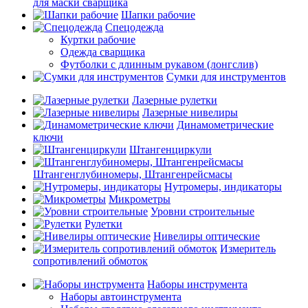
для маски сварщика
Шапки рабочие
Спецодежда
Куртки рабочие
Одежда сварщика
Футболки с длинным рукавом (лонгслив)
Сумки для инструментов
Лазерные рулетки
Лазерные нивелиры
Динамометрические
ключи
Штангенциркули
Штангенглубиномеры, Штангенрейсмасы
Нутромеры, индикаторы
Микрометры
Уровни строительные
Рулетки
Нивелиры оптические
Измеритель
сопротивлений обмоток
Наборы инструмента
Наборы автоинструмента