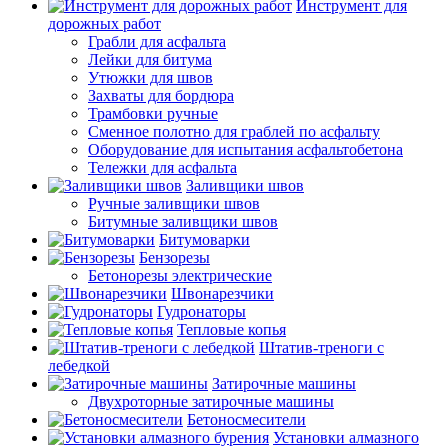
Инструмент для
дорожных работ
Грабли для асфальта
Лейки для битума
Утюжки для швов
Захваты для бордюра
Трамбовки ручные
Сменное полотно для граблей по асфальту
Оборудование для испытания асфальтобетона
Тележки для асфальта
Заливщики швов
Ручные заливщики швов
Битумные заливщики швов
Битумоварки
Бензорезы
Бетонорезы электрические
Швонарезчики
Гудронаторы
Тепловые копья
Штатив-треноги с
лебедкой
Затирочные машины
Двухроторные затирочные машины
Бетоносмесители
Установки алмазного