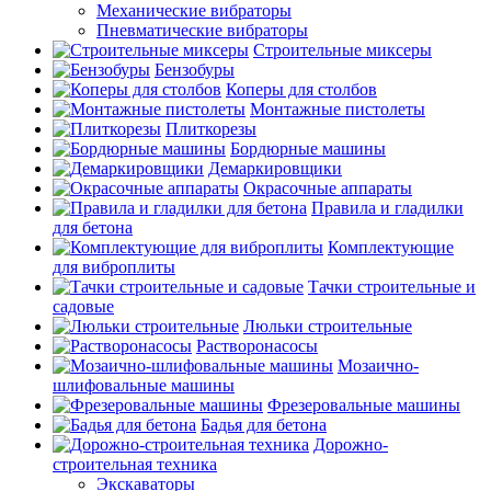
Механические вибраторы
Пневматические вибраторы
Строительные миксеры
Бензобуры
Коперы для столбов
Монтажные пистолеты
Плиткорезы
Бордюрные машины
Демаркировщики
Окрасочные аппараты
Правила и гладилки
для бетона
Комплектующие
для виброплиты
Тачки строительные и
садовые
Люльки строительные
Растворонасосы
Мозаично-
шлифовальные машины
Фрезеровальные машины
Бадья для бетона
Дорожно-
строительная техника
Экскаваторы