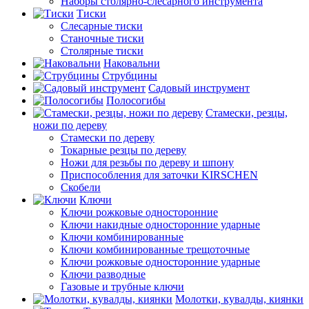
Наборы столярно-слесарного инструмента
Тиски
Слесарные тиски
Станочные тиски
Столярные тиски
Наковальни
Струбцины
Садовый инструмент
Полосогибы
Стамески, резцы,
ножи по дереву
Стамески по дереву
Токарные резцы по дереву
Ножи для резьбы по дереву и шпону
Приспособления для заточки KIRSCHEN
Скобели
Ключи
Ключи рожковые односторонние
Ключи накидные односторонние ударные
Ключи комбинированные
Ключи комбинированные трещоточные
Ключи рожковые односторонние ударные
Ключи разводные
Газовые и трубные ключи
Молотки, кувалды, киянки