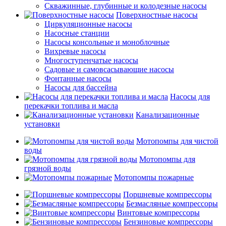
Скважинные, глубинные и колодезные насосы
Поверхностные насосы
Циркуляционные насосы
Насосные станции
Насосы консольные и моноблочные
Вихревые насосы
Многоступенчатые насосы
Садовые и самовсасывающие насосы
Фонтанные насосы
Насосы для бассейна
Насосы для
перекачки топлива и масла
Канализационные
установки
Мотопомпы для чистой
воды
Мотопомпы для
грязной воды
Мотопомпы пожарные
Поршневые компрессоры
Безмасляные компрессоры
Винтовые компрессоры
Бензиновые компрессоры