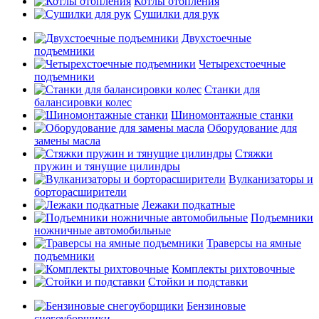
Котлы отопления
Сушилки для рук
Двухстоечные
подъемники
Четырехстоечные
подъемники
Станки для
балансировки колес
Шиномонтажные станки
Оборудование для
замены масла
Стяжки
пружин и тянущие цилиндры
Вулканизаторы и
борторасширители
Лежаки подкатные
Подъемники
ножничные автомобильные
Траверсы на ямные
подъемники
Комплекты рихтовочные
Стойки и подставки
Бензиновые
снегоуборщики