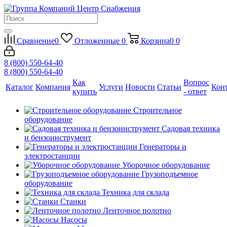
Сравнение
0
Отложенные
0
Корзина
0
0
8 (800) 550-64-40
8 (800) 550-64-40
Как
Вопрос
Каталог
Компания
Услуги
Новости
Статьи
Кон
купить
- ответ
Строительное
оборудование
Садовая техника
и бензоинструмент
Генераторы и
электростанции
Уборочное оборудование
Грузоподъемное
оборудование
Техника для склада
Станки
Ленточное полотно
Насосы