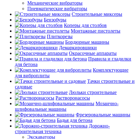
Механические вибраторы
Пневматические вибраторы
Строительные миксеры
Бензобуры
Коперы для столбов
Монтажные пистолеты
Плиткорезы
Бордюрные машины
Демаркировщики
Окрасочные аппараты
Правила и гладилки
для бетона
Комплектующие
для виброплиты
Тачки строительные и
садовые
Люльки строительные
Растворонасосы
Мозаично-
шлифовальные машины
Фрезеровальные машины
Бадья для бетона
Дорожно-
строительная техника
Экскаваторы