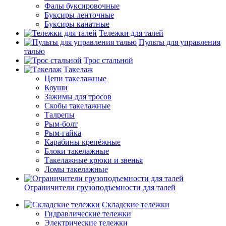
Фалы буксировочные
Буксиры ленточные
Буксиры канатные
Тележки для талей
Пульты для управления
талью
Трос стальной
Такелаж
Цепи такелажные
Коуши
Зажимы для тросов
Скобы такелажные
Талрепы
Рым-болт
Рым-гайка
Карабины крепёжные
Блоки такелажные
Такелажные крюки и звенья
Ломы такелажные
Ограничители грузоподъемности для талей
Складские тележки
Гидравлические тележки
Электрические тележки