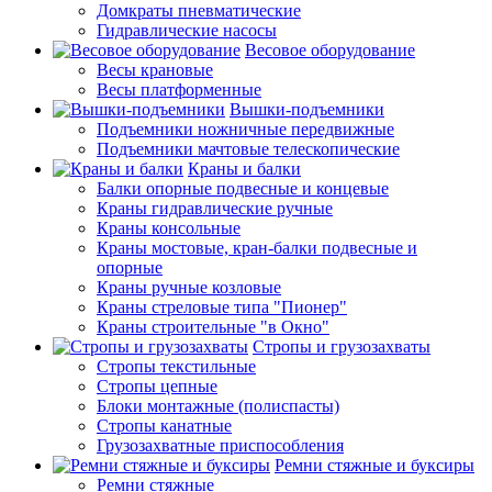
Домкраты пневматические
Гидравлические насосы
Весовое оборудование
Весы крановые
Весы платформенные
Вышки-подъемники
Подъемники ножничные передвижные
Подъемники мачтовые телескопические
Краны и балки
Балки опорные подвесные и концевые
Краны гидравлические ручные
Краны консольные
Краны мостовые, кран-балки подвесные и
опорные
Краны ручные козловые
Краны стреловые типа "Пионер"
Краны строительные "в Окно"
Стропы и грузозахваты
Стропы текстильные
Стропы цепные
Блоки монтажные (полиспасты)
Стропы канатные
Грузозахватные приспособления
Ремни стяжные и буксиры
Ремни стяжные