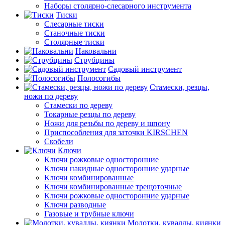
Наборы столярно-слесарного инструмента
Тиски
Слесарные тиски
Станочные тиски
Столярные тиски
Наковальни
Струбцины
Садовый инструмент
Полосогибы
Стамески, резцы,
ножи по дереву
Стамески по дереву
Токарные резцы по дереву
Ножи для резьбы по дереву и шпону
Приспособления для заточки KIRSCHEN
Скобели
Ключи
Ключи рожковые односторонние
Ключи накидные односторонние ударные
Ключи комбинированные
Ключи комбинированные трещоточные
Ключи рожковые односторонние ударные
Ключи разводные
Газовые и трубные ключи
Молотки, кувалды, киянки