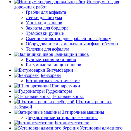
Инструмент для
дорожных работ
Грабли для асфальта
Лейки для битума
Утюжки для швов
Захваты для бордюра
Трамбовки ручные
Сменное полотно для граблей по асфальту
Оборудование для испытания асфальтобетона
Тележки для асфальта
Заливщики швов
Ручные заливщики швов
Битумные заливщики швов
Битумоварки
Бензорезы
Бетонорезы электрические
Швонарезчики
Гудронаторы
Тепловые копья
Штатив-треноги с
лебедкой
Затирочные машины
Двухроторные затирочные машины
Бетоносмесители
Установки алмазного