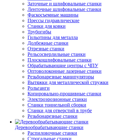
Заточные и шлифовальные станки
Ленточные шлифовальные станки
Фаскосъемные машины
Прессы гидравлические
Станки для ковки
Трубогибы
Гильотины для металла
Долбежные станки
Отрезные станки
Рельсосверлильные станки
Плоскошлифовальные станки
Обрабатывающие центры с ЧПУ
Оптоволоконные лазерные станки
Резьбонарезные манипуляторы
Вытяжки для металлической стружки
Рольганги
Копировально-прошивные станки
Электроэрозионные станки
Станки тоннельной сборки
Станки для отверстий в трубе
Резьбонарезные станки
Деревообрабатывающие станки
Распиловочные станки
Строгальные станки