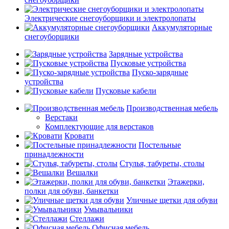
Электрические снегоуборщики и электролопаты
Аккумуляторные
снегоуборщики
Зарядные устройства
Пусковые устройства
Пуско-зарядные
устройства
Пусковые кабели
Производственная мебель
Верстаки
Комплектующие для верстаков
Кровати
Постельные
принадлежности
Стулья, табуреты, столы
Вешалки
Этажерки,
полки для обуви, банкетки
Уличные щетки для обуви
Умывальники
Стеллажи
Офисная мебель