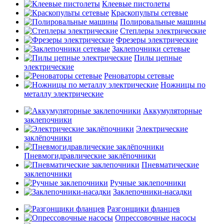
Клеевые пистолеты
Краскопульты сетевые
Полировальные машины
Степлеры электрические
Фрезеры электрические
Заклепочники сетевые
Пилы цепные
электрические
Реноваторы сетевые
Ножницы по
металлу электрические
Аккумуляторные
заклепочники
Электрические
заклёпочники
Пневмогидравлические заклёпочники
Пневматические
заклепочники
Ручные заклепочники
Заклепочники-насадки
Разгонщики фланцев
Опрессовочные насосы