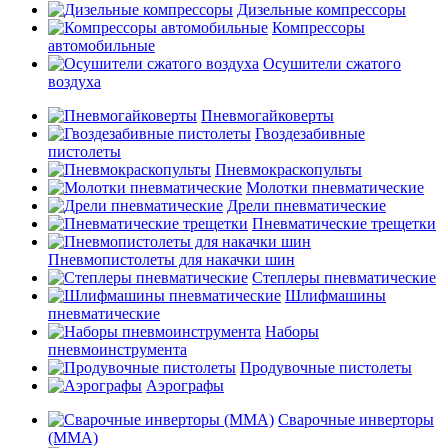
Дизельные компрессоры
Компрессоры
автомобильные
Осушители сжатого
воздуха
Пневмогайковерты
Гвоздезабивные
пистолеты
Пневмокраскопульты
Молотки пневматические
Дрели пневматические
Пневматические трещетки
Пневмопистолеты для накачки шин
Степлеры пневматические
Шлифмашины
пневматические
Наборы
пневмоинструмента
Продувочные пистолеты
Аэрографы
Сварочные инверторы
(MMA)