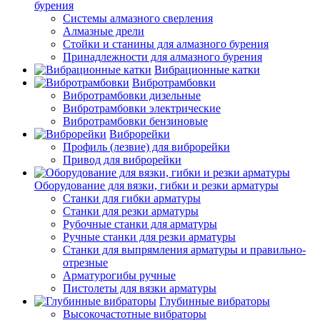
бурения
Системы алмазного сверления
Алмазные дрели
Стойки и станины для алмазного бурения
Принадлежности для алмазного бурения
Вибрационные катки
Вибротрамбовки
Вибротрамбовки дизельные
Вибротрамбовки электрические
Вибротрамбовки бензиновые
Виброрейки
Профиль (лезвие) для виброрейки
Привод для виброрейки
Оборудование для вязки, гибки и резки арматуры
Станки для гибки арматуры
Станки для резки арматуры
Рубочные станки для арматуры
Ручные станки для резки арматуры
Станки для выпрямления арматуры и правильно-
отрезные
Арматурогибы ручные
Пистолеты для вязки арматуры
Глубинные вибраторы
Высокочастотные вибраторы