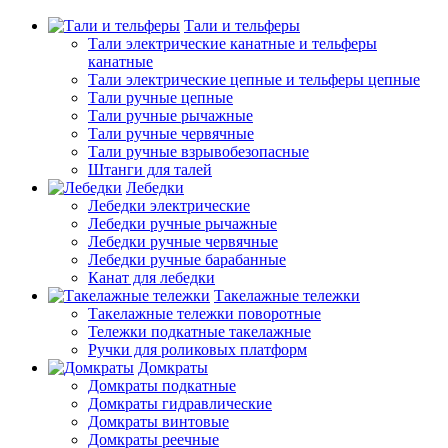
Тали и тельферы
Тали электрические канатные и тельферы
канатные
Тали электрические цепные и тельферы цепные
Тали ручные цепные
Тали ручные рычажные
Тали ручные червячные
Тали ручные взрывобезопасные
Штанги для талей
Лебедки
Лебедки электрические
Лебедки ручные рычажные
Лебедки ручные червячные
Лебедки ручные барабанные
Канат для лебедки
Такелажные тележки
Такелажные тележки поворотные
Тележки подкатные такелажные
Ручки для роликовых платформ
Домкраты
Домкраты подкатные
Домкраты гидравлические
Домкраты винтовые
Домкраты реечные