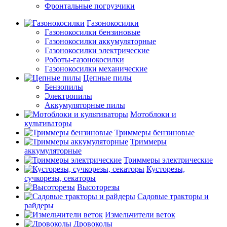
Фронтальные погрузчики
Газонокосилки
Газонокосилки бензиновые
Газонокосилки аккумуляторные
Газонокосилки электрические
Роботы-газонокосилки
Газонокосилки механические
Цепные пилы
Бензопилы
Электропилы
Аккумуляторные пилы
Мотоблоки и
культиваторы
Триммеры бензиновые
Триммеры
аккумуляторные
Триммеры электрические
Кусторезы,
сучкорезы, секаторы
Высоторезы
Садовые тракторы и
райдеры
Измельчители веток
Дровоколы