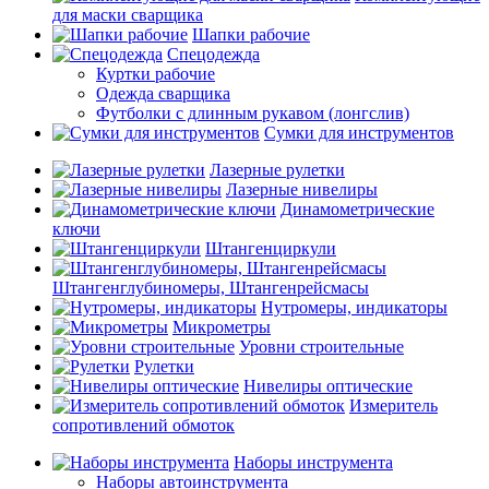
для маски сварщика
Шапки рабочие
Спецодежда
Куртки рабочие
Одежда сварщика
Футболки с длинным рукавом (лонгслив)
Сумки для инструментов
Лазерные рулетки
Лазерные нивелиры
Динамометрические
ключи
Штангенциркули
Штангенглубиномеры, Штангенрейсмасы
Нутромеры, индикаторы
Микрометры
Уровни строительные
Рулетки
Нивелиры оптические
Измеритель
сопротивлений обмоток
Наборы инструмента
Наборы автоинструмента