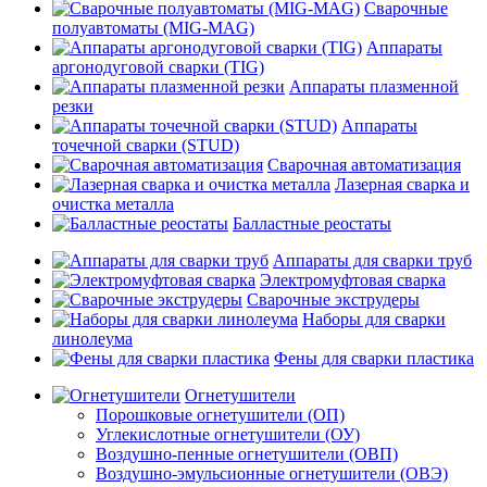
Сварочные
полуавтоматы (MIG-MAG)
Аппараты
аргонодуговой сварки (TIG)
Аппараты плазменной
резки
Аппараты
точечной сварки (STUD)
Сварочная автоматизация
Лазерная сварка и
очистка металла
Балластные реостаты
Аппараты для сварки труб
Электромуфтовая сварка
Сварочные экструдеры
Наборы для сварки
линолеума
Фены для сварки пластика
Огнетушители
Порошковые огнетушители (ОП)
Углекислотные огнетушители (ОУ)
Воздушно-пенные огнетушители (ОВП)
Воздушно-эмульсионные огнетушители (ОВЭ)