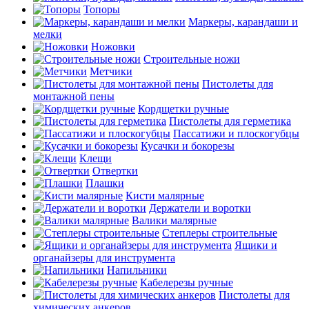
Топоры
Маркеры, карандаши и
мелки
Ножовки
Строительные ножи
Метчики
Пистолеты для
монтажной пены
Кордщетки ручные
Пистолеты для герметика
Пассатижи и плоскогубцы
Кусачки и бокорезы
Клещи
Отвертки
Плашки
Кисти малярные
Держатели и воротки
Валики малярные
Степлеры строительные
Ящики и
органайзеры для инструмента
Напильники
Кабелерезы ручные
Пистолеты для
химических анкеров