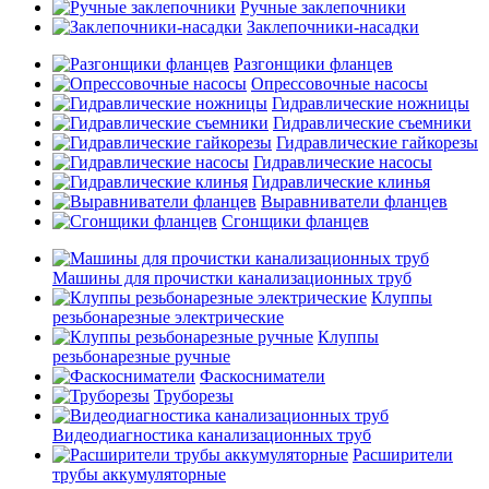
Ручные заклепочники
Заклепочники-насадки
Разгонщики фланцев
Опрессовочные насосы
Гидравлические ножницы
Гидравлические съемники
Гидравлические гайкорезы
Гидравлические насосы
Гидравлические клинья
Выравниватели фланцев
Сгонщики фланцев
Машины для прочистки канализационных труб
Клуппы
резьбонарезные электрические
Клуппы
резьбонарезные ручные
Фаскосниматели
Труборезы
Видеодиагностика канализационных труб
Расширители
трубы аккумуляторные