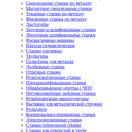
Сверлильные станки по металлу
Магнитные сверлильные станки
Токарные станки по металлу
Фрезерные станки по металлу
Листогибы
Заточные и шлифовальные станки
Ленточные шлифовальные станки
Фаскосъемные машины
Прессы гидравлические
Станки для ковки
Трубогибы
Гильотины для металла
Долбежные станки
Отрезные станки
Рельсосверлильные станки
Плоскошлифовальные станки
Обрабатывающие центры с ЧПУ
Оптоволоконные лазерные станки
Резьбонарезные манипуляторы
Вытяжки для металлической стружки
Рольганги
Копировально-прошивные станки
Электроэрозионные станки
Станки тоннельной сборки
Станки для отверстий в трубе