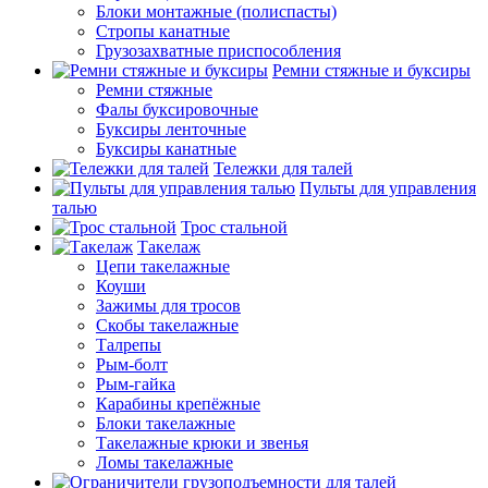
Блоки монтажные (полиспасты)
Стропы канатные
Грузозахватные приспособления
Ремни стяжные и буксиры
Ремни стяжные
Фалы буксировочные
Буксиры ленточные
Буксиры канатные
Тележки для талей
Пульты для управления
талью
Трос стальной
Такелаж
Цепи такелажные
Коуши
Зажимы для тросов
Скобы такелажные
Талрепы
Рым-болт
Рым-гайка
Карабины крепёжные
Блоки такелажные
Такелажные крюки и звенья
Ломы такелажные