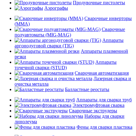
Продувочные пистолеты
Аэрографы
Сварочные инверторы
(MMA)
Сварочные
полуавтоматы (MIG-MAG)
Аппараты
аргонодуговой сварки (TIG)
Аппараты плазменной
резки
Аппараты
точечной сварки (STUD)
Сварочная автоматизация
Лазерная сварка и
очистка металла
Балластные реостаты
Аппараты для сварки труб
Электромуфтовая сварка
Сварочные экструдеры
Наборы для сварки
линолеума
Фены для сварки пластика