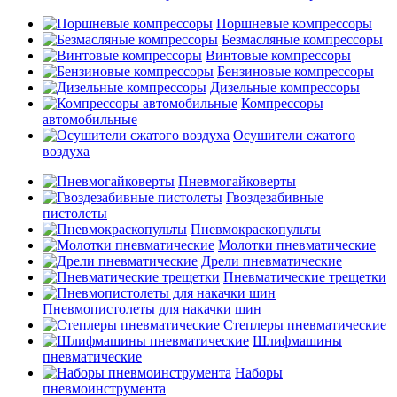
Поршневые компрессоры
Безмасляные компрессоры
Винтовые компрессоры
Бензиновые компрессоры
Дизельные компрессоры
Компрессоры
автомобильные
Осушители сжатого
воздуха
Пневмогайковерты
Гвоздезабивные
пистолеты
Пневмокраскопульты
Молотки пневматические
Дрели пневматические
Пневматические трещетки
Пневмопистолеты для накачки шин
Степлеры пневматические
Шлифмашины
пневматические
Наборы
пневмоинструмента