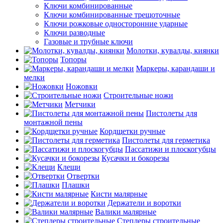
Ключи комбинированные
Ключи комбинированные трещоточные
Ключи рожковые односторонние ударные
Ключи разводные
Газовые и трубные ключи
Молотки, кувалды, киянки
Топоры
Маркеры, карандаши и
мелки
Ножовки
Строительные ножи
Метчики
Пистолеты для
монтажной пены
Кордщетки ручные
Пистолеты для герметика
Пассатижи и плоскогубцы
Кусачки и бокорезы
Клещи
Отвертки
Плашки
Кисти малярные
Держатели и воротки
Валики малярные
Степлеры строительные