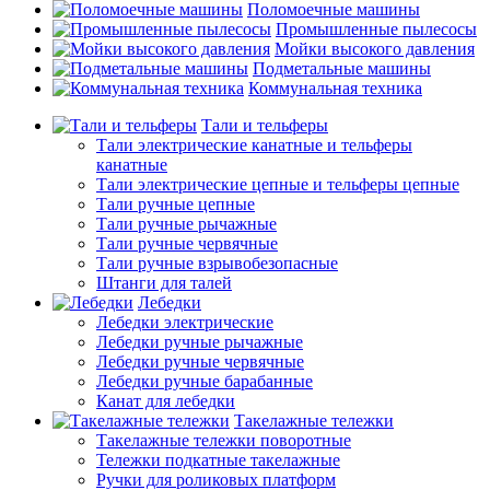
Поломоечные машины
Промышленные пылесосы
Мойки высокого давления
Подметальные машины
Коммунальная техника
Тали и тельферы
Тали электрические канатные и тельферы
канатные
Тали электрические цепные и тельферы цепные
Тали ручные цепные
Тали ручные рычажные
Тали ручные червячные
Тали ручные взрывобезопасные
Штанги для талей
Лебедки
Лебедки электрические
Лебедки ручные рычажные
Лебедки ручные червячные
Лебедки ручные барабанные
Канат для лебедки
Такелажные тележки
Такелажные тележки поворотные
Тележки подкатные такелажные
Ручки для роликовых платформ