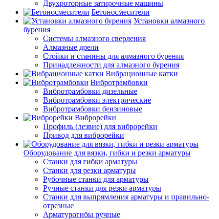
Двухроторные затирочные машины
Бетоносмесители
Установки алмазного
бурения
Системы алмазного сверления
Алмазные дрели
Стойки и станины для алмазного бурения
Принадлежности для алмазного бурения
Вибрационные катки
Вибротрамбовки
Вибротрамбовки дизельные
Вибротрамбовки электрические
Вибротрамбовки бензиновые
Виброрейки
Профиль (лезвие) для виброрейки
Привод для виброрейки
Оборудование для вязки, гибки и резки арматуры
Станки для гибки арматуры
Станки для резки арматуры
Рубочные станки для арматуры
Ручные станки для резки арматуры
Станки для выпрямления арматуры и правильно-
отрезные
Арматурогибы ручные