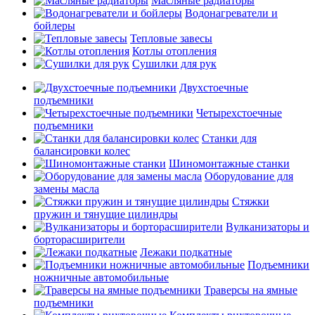
Масляные радиаторы
Водонагреватели и
бойлеры
Тепловые завесы
Котлы отопления
Сушилки для рук
Двухстоечные
подъемники
Четырехстоечные
подъемники
Станки для
балансировки колес
Шиномонтажные станки
Оборудование для
замены масла
Стяжки
пружин и тянущие цилиндры
Вулканизаторы и
борторасширители
Лежаки подкатные
Подъемники
ножничные автомобильные
Траверсы на ямные
подъемники