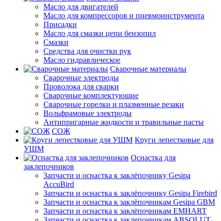
Масло для двигателей
Масло для компрессоров и пневмоинструмента
Присадки
Масло для смазки цепи бензопил
Смазки
Средства для очистки рук
Масло гидравлическое
Сварочные материалы
Сварочные электроды
Проволока для сварки
Сварочные комплектующие
Сварочные горелки и плазменные резаки
Вольфрамовые электроды
Антипригарные жидкости и травильные пасты
СОЖ
Круги лепестковые для
УШМ
Оснастка для
заклепочников
Запчасти и оснастка к заклёпочнику Gesipa
AccuBird
Запчасти и оснастка к заклёпочнику Gesipa Firebird
Запчасти и оснастка к заклёпочникам Gesipa GBM
Запчасти и оснастка к заклёпочникам EMHART
Запчасти и оснастка к заклепочникам ABSOLUT