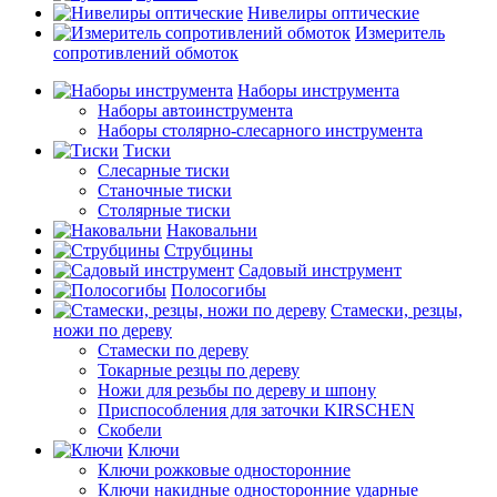
Нивелиры оптические
Измеритель
сопротивлений обмоток
Наборы инструмента
Наборы автоинструмента
Наборы столярно-слесарного инструмента
Тиски
Слесарные тиски
Станочные тиски
Столярные тиски
Наковальни
Струбцины
Садовый инструмент
Полосогибы
Стамески, резцы,
ножи по дереву
Стамески по дереву
Токарные резцы по дереву
Ножи для резьбы по дереву и шпону
Приспособления для заточки KIRSCHEN
Скобели
Ключи
Ключи рожковые односторонние
Ключи накидные односторонние ударные