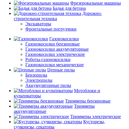
Фрезеровальные машины
Бадья для бетона
Дорожно-
строительная техника
Экскаваторы
Фронтальные погрузчики
Газонокосилки
Газонокосилки бензиновые
Газонокосилки аккумуляторные
Газонокосилки электрические
Роботы-газонокосилки
Газонокосилки механические
Цепные пилы
Бензопилы
Электропилы
Аккумуляторные пилы
Мотоблоки и
культиваторы
Триммеры бензиновые
Триммеры
аккумуляторные
Триммеры электрические
Кусторезы,
сучкорезы, секаторы