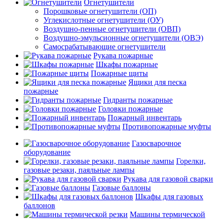
Огнетушители
Порошковые огнетушители (ОП)
Углекислотные огнетушители (ОУ)
Воздушно-пенные огнетушители (ОВП)
Воздушно-эмульсионные огнетушители (ОВЭ)
Самосрабатывающие огнетушители
Рукава пожарные
Шкафы пожарные
Пожарные щиты
Ящики для песка
пожарные
Гидранты пожарные
Головки пожарные
Пожарный инвентарь
Противопожарные муфты
Газосварочное
оборудование
Горелки,
газовые резаки, паяльные лампы
Рукава для газовой сварки
Газовые баллоны
Шкафы для газовых
баллонов
Машины термической