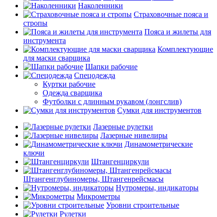
Наколенники
Страховочные пояса и
стропы
Пояса и жилеты для
инструмента
Комплектующие
для маски сварщика
Шапки рабочие
Спецодежда
Куртки рабочие
Одежда сварщика
Футболки с длинным рукавом (лонгслив)
Сумки для инструментов
Лазерные рулетки
Лазерные нивелиры
Динамометрические
ключи
Штангенциркули
Штангенглубиномеры, Штангенрейсмасы
Нутромеры, индикаторы
Микрометры
Уровни строительные
Рулетки