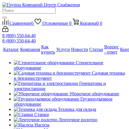
Сравнение
0
Отложенные
0
Корзина
0
0
8 (800) 550-64-40
8 (800) 550-64-40
Как
Вопрос
Каталог
Компания
Услуги
Новости
Статьи
Кон
купить
- ответ
Строительное
оборудование
Садовая техника
и бензоинструмент
Генераторы и
электростанции
Уборочное оборудование
Грузоподъемное
оборудование
Техника для склада
Станки
Ленточное полотно
Насосы