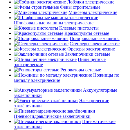
Лобзики электрические
Фены строительные
Миксеры электрические
Шлифовальные машины электрические
Клеевые пистолеты
Краскопульты сетевые
Полировальные машины
Степлеры электрические
Фрезеры электрические
Заклепочники сетевые
Пилы цепные
электрические
Реноваторы сетевые
Ножницы по
металлу электрические
Аккумуляторные
заклепочники
Электрические
заклёпочники
Пневмогидравлические заклёпочники
Пневматические
заклепочники