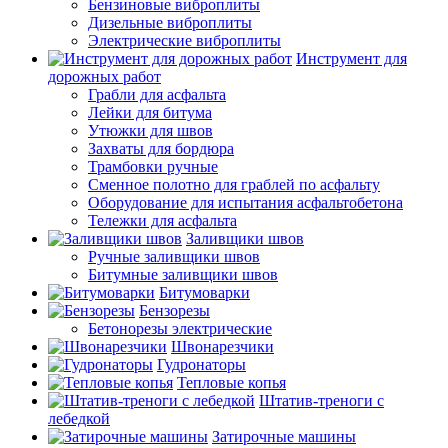
Бензиновые виброплиты
Дизельные виброплиты
Электрические виброплиты
Инструмент для
дорожных работ
Грабли для асфальта
Лейки для битума
Утюжки для швов
Захваты для бордюра
Трамбовки ручные
Сменное полотно для граблей по асфальту
Оборудование для испытания асфальтобетона
Тележки для асфальта
Заливщики швов
Ручные заливщики швов
Битумные заливщики швов
Битумоварки
Бензорезы
Бетонорезы электрические
Швонарезчики
Гудронаторы
Тепловые копья
Штатив-треноги с
лебедкой
Затирочные машины