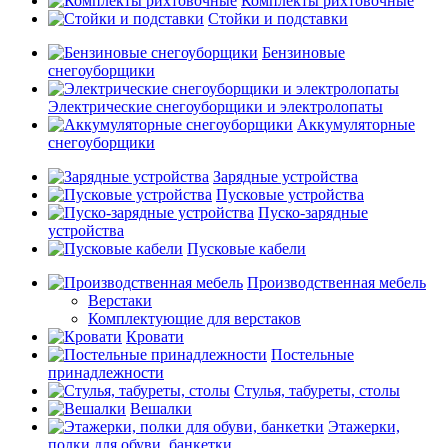
Комплекты рихтовочные
Стойки и подставки
Бензиновые
снегоуборщики
Электрические снегоуборщики и электролопаты
Аккумуляторные
снегоуборщики
Зарядные устройства
Пусковые устройства
Пуско-зарядные
устройства
Пусковые кабели
Производственная мебель
Верстаки
Комплектующие для верстаков
Кровати
Постельные
принадлежности
Стулья, табуреты, столы
Вешалки
Этажерки,
полки для обуви, банкетки