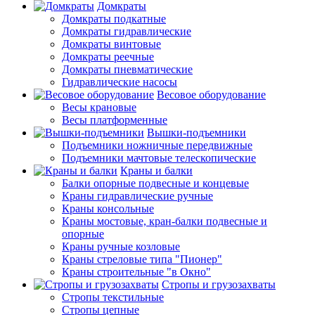
Домкраты
Домкраты подкатные
Домкраты гидравлические
Домкраты винтовые
Домкраты реечные
Домкраты пневматические
Гидравлические насосы
Весовое оборудование
Весы крановые
Весы платформенные
Вышки-подъемники
Подъемники ножничные передвижные
Подъемники мачтовые телескопические
Краны и балки
Балки опорные подвесные и концевые
Краны гидравлические ручные
Краны консольные
Краны мостовые, кран-балки подвесные и
опорные
Краны ручные козловые
Краны стреловые типа "Пионер"
Краны строительные "в Окно"
Стропы и грузозахваты
Стропы текстильные
Стропы цепные