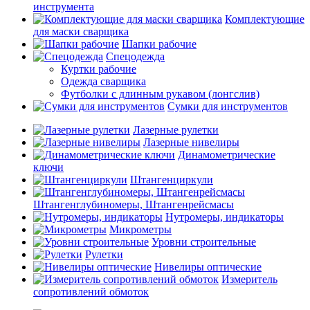
инструмента
Комплектующие
для маски сварщика
Шапки рабочие
Спецодежда
Куртки рабочие
Одежда сварщика
Футболки с длинным рукавом (лонгслив)
Сумки для инструментов
Лазерные рулетки
Лазерные нивелиры
Динамометрические
ключи
Штангенциркули
Штангенглубиномеры, Штангенрейсмасы
Нутромеры, индикаторы
Микрометры
Уровни строительные
Рулетки
Нивелиры оптические
Измеритель
сопротивлений обмоток