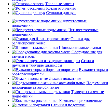
Тепловые завесы
Котлы отопления
Сушилки для рук
Двухстоечные
подъемники
Четырехстоечные
подъемники
Станки для
балансировки колес
Шиномонтажные станки
Оборудование для
замены масла
Стяжки
пружин и тянущие цилиндры
Вулканизаторы и
борторасширители
Лежаки подкатные
Подъемники
ножничные автомобильные
Траверсы на ямные
подъемники
Комплекты рихтовочные
Стойки и подставки