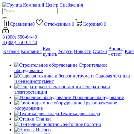
Сравнение
0
Отложенные
0
Корзина
0
0
8 (800) 550-64-40
8 (800) 550-64-40
Как
Вопрос
Каталог
Компания
Услуги
Новости
Статьи
Кон
купить
- ответ
Строительное
оборудование
Садовая техника
и бензоинструмент
Генераторы и
электростанции
Уборочное оборудование
Грузоподъемное
оборудование
Техника для склада
Станки
Ленточное полотно
Насосы