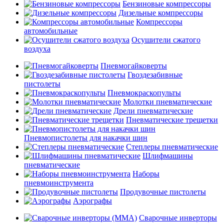
Бензиновые компрессоры
Дизельные компрессоры
Компрессоры
автомобильные
Осушители сжатого
воздуха
Пневмогайковерты
Гвоздезабивные
пистолеты
Пневмокраскопульты
Молотки пневматические
Дрели пневматические
Пневматические трещетки
Пневмопистолеты для накачки шин
Степлеры пневматические
Шлифмашины
пневматические
Наборы
пневмоинструмента
Продувочные пистолеты
Аэрографы
Сварочные инверторы