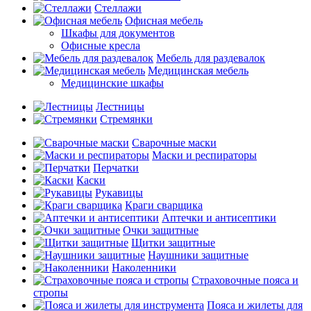
Стеллажи
Офисная мебель
Шкафы для документов
Офисные кресла
Мебель для раздевалок
Медицинская мебель
Медицинские шкафы
Лестницы
Стремянки
Сварочные маски
Маски и респираторы
Перчатки
Каски
Рукавицы
Краги сварщика
Аптечки и антисептики
Очки защитные
Щитки защитные
Наушники защитные
Наколенники
Страховочные пояса и
стропы
Пояса и жилеты для