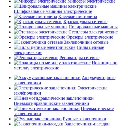
Миксеры электрические
Шлифовальные машины электрические
Клеевые пистолеты
Краскопульты сетевые
Полировальные машины
Степлеры электрические
Фрезеры электрические
Заклепочники сетевые
Пилы цепные
электрические
Реноваторы сетевые
Ножницы по
металлу электрические
Аккумуляторные
заклепочники
Электрические
заклёпочники
Пневмогидравлические заклёпочники
Пневматические
заклепочники
Ручные заклепочники
Заклепочники-насадки