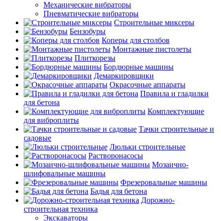
Механические вибраторы
Пневматические вибраторы
Строительные миксеры
Бензобуры
Коперы для столбов
Монтажные пистолеты
Плиткорезы
Бордюрные машины
Демаркировщики
Окрасочные аппараты
Правила и гладилки
для бетона
Комплектующие
для виброплиты
Тачки строительные и
садовые
Люльки строительные
Растворонасосы
Мозаично-
шлифовальные машины
Фрезеровальные машины
Бадья для бетона
Дорожно-
строительная техника
Экскаваторы