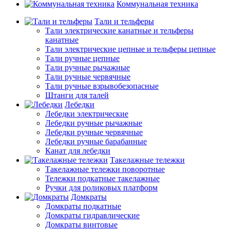
Коммунальная техника
Тали и тельферы
Тали электрические канатные и тельферы
канатные
Тали электрические цепные и тельферы цепные
Тали ручные цепные
Тали ручные рычажные
Тали ручные червячные
Тали ручные взрывобезопасные
Штанги для талей
Лебедки
Лебедки электрические
Лебедки ручные рычажные
Лебедки ручные червячные
Лебедки ручные барабанные
Канат для лебедки
Такелажные тележки
Такелажные тележки поворотные
Тележки подкатные такелажные
Ручки для роликовых платформ
Домкраты
Домкраты подкатные
Домкраты гидравлические
Домкраты винтовые