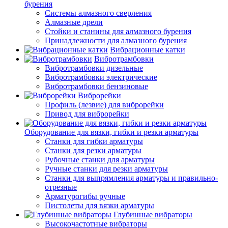
бурения
Системы алмазного сверления
Алмазные дрели
Стойки и станины для алмазного бурения
Принадлежности для алмазного бурения
Вибрационные катки
Вибротрамбовки
Вибротрамбовки дизельные
Вибротрамбовки электрические
Вибротрамбовки бензиновые
Виброрейки
Профиль (лезвие) для виброрейки
Привод для виброрейки
Оборудование для вязки, гибки и резки арматуры
Станки для гибки арматуры
Станки для резки арматуры
Рубочные станки для арматуры
Ручные станки для резки арматуры
Станки для выпрямления арматуры и правильно-
отрезные
Арматурогибы ручные
Пистолеты для вязки арматуры
Глубинные вибраторы
Высокочастотные вибраторы