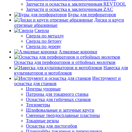
Запчасти и оснастка к заклепочникам REVTOOL
Запчасти и оснастка к заклепочникам ZAC
Буры для перфораторов
Диски и круги
отрезные абразивные
Сверла
Сверла по металлу
Сверла по бетону
Сверла по дереву
Алмазные коронки
Оснастка для перфораторов и отбойных молотков
Навеска для
культиваторов и мотоблоков
Инструмент и
оснастка для станков
Центры упорные
Патроны для токарного станка
Оснастка для гибочных станков
Тензометры
Шлифовальные и заточные круги
Сменные твердосплавные пластины
Токарные резцы
Оснастка для листогибов
Планшайбы токарные и переходники