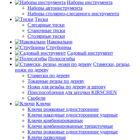
Наборы инструмента
Наборы автоинструмента
Наборы столярно-слесарного инструмента
Тиски
Слесарные тиски
Станочные тиски
Столярные тиски
Наковальни
Струбцины
Садовый инструмент
Полосогибы
Стамески, резцы,
ножи по дереву
Стамески по дереву
Токарные резцы по дереву
Ножи для резьбы по дереву и шпону
Приспособления для заточки KIRSCHEN
Скобели
Ключи
Ключи рожковые односторонние
Ключи накидные односторонние ударные
Ключи комбинированные
Ключи комбинированные трещоточные
Ключи рожковые односторонние ударные
Ключи разводные