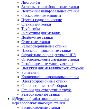
Листогибы
Заточные и шлифовальные станки
Ленточные шлифовальные станки
Фаскосъемные машины
Прессы гидравлические
Станки для ковки
Трубогибы
Гильотины для металла
Долбежные станки
Отрезные станки
Рельсосверлильные станки
Плоскошлифовальные станки
Обрабатывающие центры с ЧПУ
Оптоволоконные лазерные станки
Резьбонарезные манипуляторы
Вытяжки для металлической стружки
Рольганги
Копировально-прошивные станки
Электроэрозионные станки
Станки тоннельной сборки
Станки для отверстий в трубе
Резьбонарезные станки
Деревообрабатывающие станки
Распиловочные станки