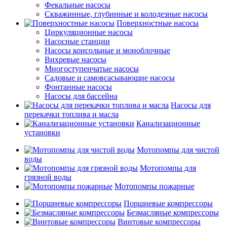
Фекальные насосы
Скважинные, глубинные и колодезные насосы
Поверхностные насосы
Циркуляционные насосы
Насосные станции
Насосы консольные и моноблочные
Вихревые насосы
Многоступенчатые насосы
Садовые и самовсасывающие насосы
Фонтанные насосы
Насосы для бассейна
Насосы для
перекачки топлива и масла
Канализационные
установки
Мотопомпы для чистой
воды
Мотопомпы для
грязной воды
Мотопомпы пожарные
Поршневые компрессоры
Безмасляные компрессоры
Винтовые компрессоры