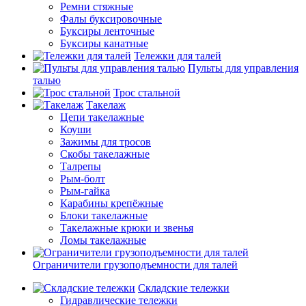
Ремни стяжные
Фалы буксировочные
Буксиры ленточные
Буксиры канатные
Тележки для талей
Пульты для управления
талью
Трос стальной
Такелаж
Цепи такелажные
Коуши
Зажимы для тросов
Скобы такелажные
Талрепы
Рым-болт
Рым-гайка
Карабины крепёжные
Блоки такелажные
Такелажные крюки и звенья
Ломы такелажные
Ограничители грузоподъемности для талей
Складские тележки
Гидравлические тележки