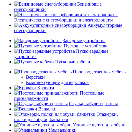
Бензиновые
снегоуборщики
Электрические снегоуборщики и электролопаты
Аккумуляторные
снегоуборщики
Зарядные устройства
Пусковые устройства
Пуско-зарядные
устройства
Пусковые кабели
Производственная мебель
Верстаки
Комплектующие для верстаков
Кровати
Постельные
принадлежности
Стулья, табуреты, столы
Вешалки
Этажерки,
полки для обуви, банкетки
Уличные щетки для обуви
Умывальники