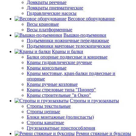
Домкраты реечные
Домкраты пневматические
Гидравлические насосы
Весовое оборудование
Весы крановые
Весы платформенные
Вышки-подъемники
Подъемники ножничные передвижные
Подъемники мачтовые телескопические
Краны и балки
Балки опорные подвесные и концевые
Краны гидравлические ручные
Краны консольные
Краны мостовые, кран-балки подвесные и
опорные
Краны ручные козловые
Краны стреловые типа "Пионер"
Краны строительные "в Окно"
Стропы и грузозахваты
Стропы текстильные
Стропы цепные
Блоки монтажные (полиспасты)
Стропы канатные
Грузозахватные приспособления
Ремни стяжные и буксиры