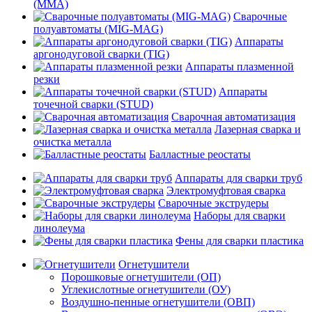
(MMA)
Сварочные
полуавтоматы (MIG-MAG)
Аппараты
аргонодуговой сварки (TIG)
Аппараты плазменной
резки
Аппараты
точечной сварки (STUD)
Сварочная автоматизация
Лазерная сварка и
очистка металла
Балластные реостаты
Аппараты для сварки труб
Электромуфтовая сварка
Сварочные экструдеры
Наборы для сварки
линолеума
Фены для сварки пластика
Огнетушители
Порошковые огнетушители (ОП)
Углекислотные огнетушители (ОУ)
Воздушно-пенные огнетушители (ОВП)