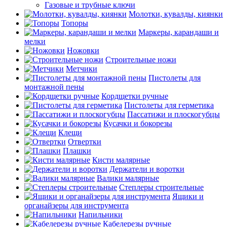
Газовые и трубные ключи
Молотки, кувалды, киянки
Топоры
Маркеры, карандаши и
мелки
Ножовки
Строительные ножи
Метчики
Пистолеты для
монтажной пены
Кордщетки ручные
Пистолеты для герметика
Пассатижи и плоскогубцы
Кусачки и бокорезы
Клещи
Отвертки
Плашки
Кисти малярные
Держатели и воротки
Валики малярные
Степлеры строительные
Ящики и
органайзеры для инструмента
Напильники
Кабелерезы ручные