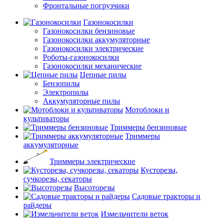
Фронтальные погрузчики
Газонокосилки
Газонокосилки бензиновые
Газонокосилки аккумуляторные
Газонокосилки электрические
Роботы-газонокосилки
Газонокосилки механические
Цепные пилы
Бензопилы
Электропилы
Аккумуляторные пилы
Мотоблоки и
культиваторы
Триммеры бензиновые
Триммеры
аккумуляторные
Триммеры электрические
Кусторезы,
сучкорезы, секаторы
Высоторезы
Садовые тракторы и
райдеры
Измельчители веток