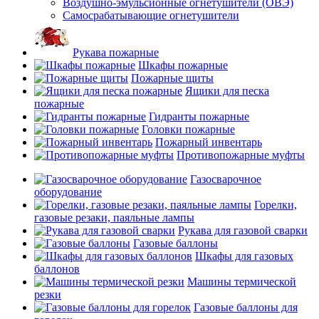
Воздушно-эмульсионные огнетушители (ОВЭ)
Самосрабатывающие огнетушители
Рукава пожарные
Шкафы пожарные
Пожарные щиты
Ящики для песка
пожарные
Гидранты пожарные
Головки пожарные
Пожарный инвентарь
Противопожарные муфты
Газосварочное
оборудование
Горелки,
газовые резаки, паяльные лампы
Рукава для газовой сварки
Газовые баллоны
Шкафы для газовых
баллонов
Машины термической
резки
Газовые баллоны для