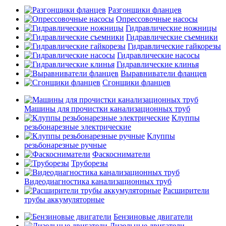
Разгонщики фланцев
Опрессовочные насосы
Гидравлические ножницы
Гидравлические съемники
Гидравлические гайкорезы
Гидравлические насосы
Гидравлические клинья
Выравниватели фланцев
Сгонщики фланцев
Машины для прочистки канализационных труб
Клуппы
резьбонарезные электрические
Клуппы
резьбонарезные ручные
Фаскосниматели
Труборезы
Видеодиагностика канализационных труб
Расширители
трубы аккумуляторные
Бензиновые двигатели
Дизельные двигатели