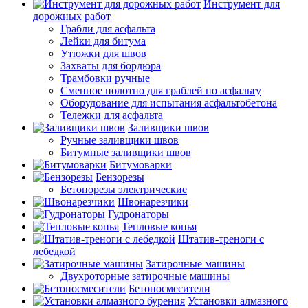
Инструмент для
дорожных работ
Грабли для асфальта
Лейки для битума
Утюжки для швов
Захваты для бордюра
Трамбовки ручные
Сменное полотно для граблей по асфальту
Оборудование для испытания асфальтобетона
Тележки для асфальта
Заливщики швов
Ручные заливщики швов
Битумные заливщики швов
Битумоварки
Бензорезы
Бетонорезы электрические
Швонарезчики
Гудронаторы
Тепловые копья
Штатив-треноги с
лебедкой
Затирочные машины
Двухроторные затирочные машины
Бетоносмесители
Установки алмазного