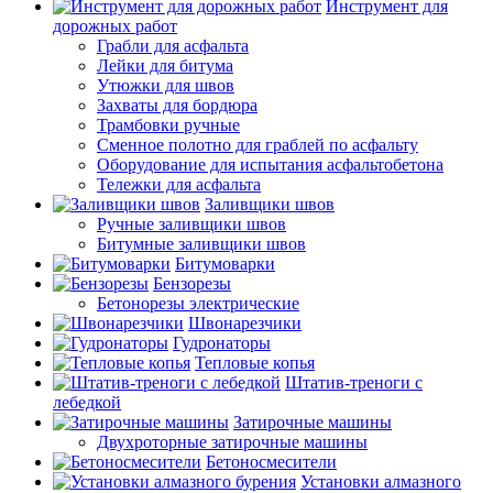
Инструмент для
дорожных работ
Грабли для асфальта
Лейки для битума
Утюжки для швов
Захваты для бордюра
Трамбовки ручные
Сменное полотно для граблей по асфальту
Оборудование для испытания асфальтобетона
Тележки для асфальта
Заливщики швов
Ручные заливщики швов
Битумные заливщики швов
Битумоварки
Бензорезы
Бетонорезы электрические
Швонарезчики
Гудронаторы
Тепловые копья
Штатив-треноги с
лебедкой
Затирочные машины
Двухроторные затирочные машины
Бетоносмесители
Установки алмазного