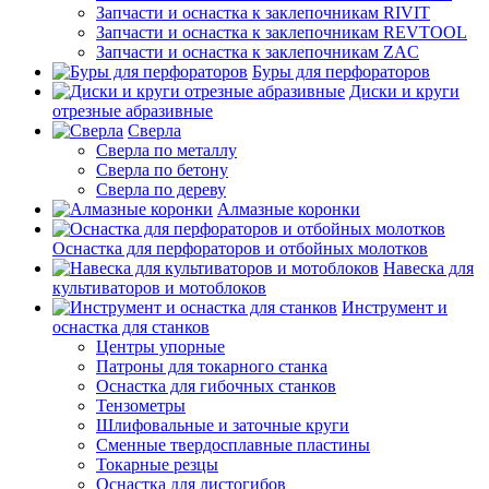
Запчасти и оснастка к заклепочникам RIVIT
Запчасти и оснастка к заклепочникам REVTOOL
Запчасти и оснастка к заклепочникам ZAC
Буры для перфораторов
Диски и круги
отрезные абразивные
Сверла
Сверла по металлу
Сверла по бетону
Сверла по дереву
Алмазные коронки
Оснастка для перфораторов и отбойных молотков
Навеска для
культиваторов и мотоблоков
Инструмент и
оснастка для станков
Центры упорные
Патроны для токарного станка
Оснастка для гибочных станков
Тензометры
Шлифовальные и заточные круги
Сменные твердосплавные пластины
Токарные резцы
Оснастка для листогибов