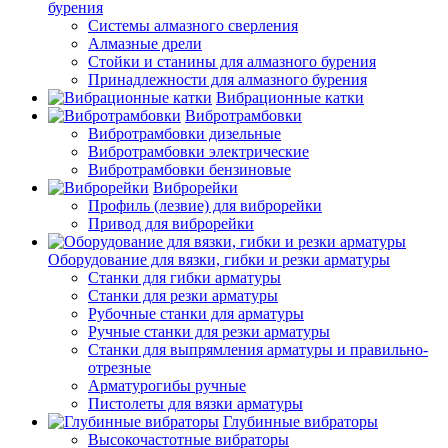
бурения
Системы алмазного сверления
Алмазные дрели
Стойки и станины для алмазного бурения
Принадлежности для алмазного бурения
Вибрационные катки
Вибротрамбовки
Вибротрамбовки дизельные
Вибротрамбовки электрические
Вибротрамбовки бензиновые
Виброрейки
Профиль (лезвие) для виброрейки
Привод для виброрейки
Оборудование для вязки, гибки и резки арматуры
Станки для гибки арматуры
Станки для резки арматуры
Рубочные станки для арматуры
Ручные станки для резки арматуры
Станки для выпрямления арматуры и правильно-
отрезные
Арматурогибы ручные
Пистолеты для вязки арматуры
Глубинные вибраторы
Высокочастотные вибраторы