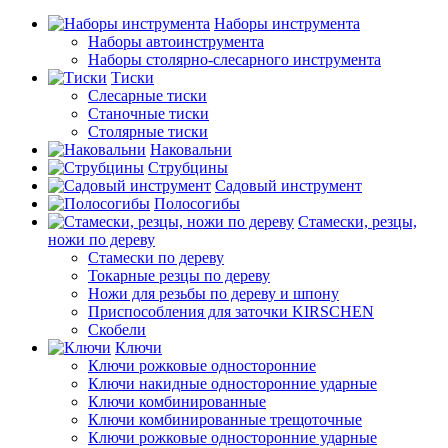
Наборы инструмента
Наборы автоинструмента
Наборы столярно-слесарного инструмента
Тиски
Слесарные тиски
Станочные тиски
Столярные тиски
Наковальни
Струбцины
Садовый инструмент
Полосогибы
Стамески, резцы,
ножи по дереву
Стамески по дереву
Токарные резцы по дереву
Ножи для резьбы по дереву и шпону
Приспособления для заточки KIRSCHEN
Скобели
Ключи
Ключи рожковые односторонние
Ключи накидные односторонние ударные
Ключи комбинированные
Ключи комбинированные трещоточные
Ключи рожковые односторонние ударные