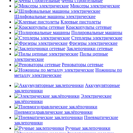
Фены строительные
Миксеры электрические
Шлифовальные машины электрические
Клеевые пистолеты
Краскопульты сетевые
Полировальные машины
Степлеры электрические
Фрезеры электрические
Заклепочники сетевые
Пилы цепные
электрические
Реноваторы сетевые
Ножницы по
металлу электрические
Аккумуляторные
заклепочники
Электрические
заклёпочники
Пневмогидравлические заклёпочники
Пневматические
заклепочники
Ручные заклепочники