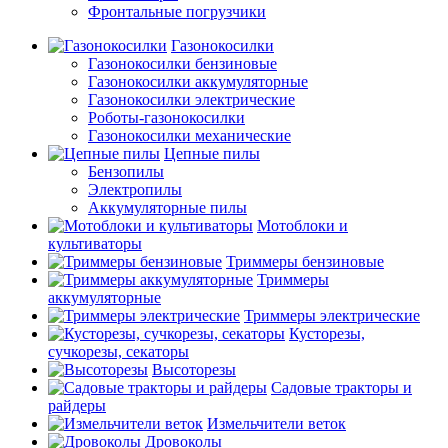
Фронтальные погрузчики
Газонокосилки
Газонокосилки бензиновые
Газонокосилки аккумуляторные
Газонокосилки электрические
Роботы-газонокосилки
Газонокосилки механические
Цепные пилы
Бензопилы
Электропилы
Аккумуляторные пилы
Мотоблоки и
культиваторы
Триммеры бензиновые
Триммеры
аккумуляторные
Триммеры электрические
Кусторезы,
сучкорезы, секаторы
Высоторезы
Садовые тракторы и
райдеры
Измельчители веток
Дровоколы