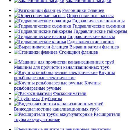
Заклепочники-насадки
Разгонщики фланцев
Опрессовочные насосы
Гидравлические ножницы
Гидравлические съемники
Гидравлические гайкорезы
Гидравлические насосы
Гидравлические клинья
Выравниватели фланцев
Сгонщики фланцев
Машины для прочистки канализационных труб
Клуппы
резьбонарезные электрические
Клуппы
резьбонарезные ручные
Фаскосниматели
Труборезы
Видеодиагностика канализационных труб
Расширители
трубы аккумуляторные
Бензиновые двигатели