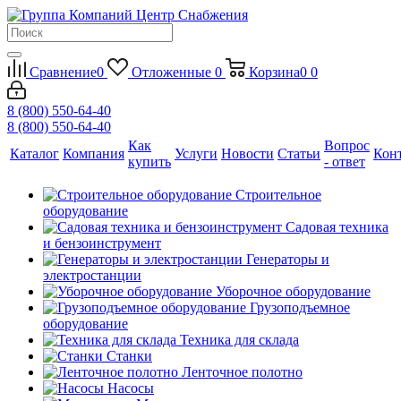
Сравнение
0
Отложенные
0
Корзина
0
0
8 (800) 550-64-40
8 (800) 550-64-40
Как
Вопрос
Каталог
Компания
Услуги
Новости
Статьи
Кон
купить
- ответ
Строительное
оборудование
Садовая техника
и бензоинструмент
Генераторы и
электростанции
Уборочное оборудование
Грузоподъемное
оборудование
Техника для склада
Станки
Ленточное полотно
Насосы