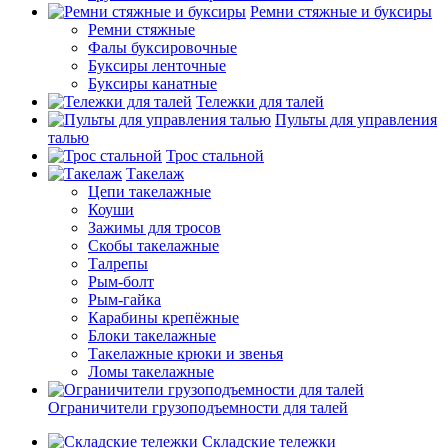
Ремни стяжные и буксиры
Ремни стяжные
Фалы буксировочные
Буксиры ленточные
Буксиры канатные
Тележки для талей
Пульты для управления
талью
Трос стальной
Такелаж
Цепи такелажные
Коуши
Зажимы для тросов
Скобы такелажные
Талрепы
Рым-болт
Рым-гайка
Карабины крепёжные
Блоки такелажные
Такелажные крюки и звенья
Ломы такелажные
Ограничители грузоподъемности для талей
Складские тележки