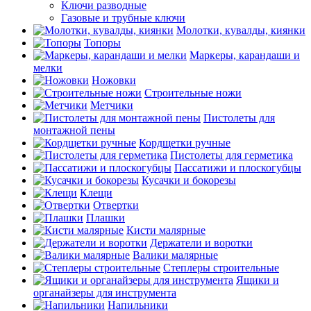
Ключи разводные
Газовые и трубные ключи
Молотки, кувалды, киянки
Топоры
Маркеры, карандаши и
мелки
Ножовки
Строительные ножи
Метчики
Пистолеты для
монтажной пены
Кордщетки ручные
Пистолеты для герметика
Пассатижи и плоскогубцы
Кусачки и бокорезы
Клещи
Отвертки
Плашки
Кисти малярные
Держатели и воротки
Валики малярные
Степлеры строительные
Ящики и
органайзеры для инструмента
Напильники