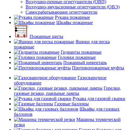
Воздушно-пенные огнетушители (ОВП)
Воздушно-эмульсионные огнетушители (ОВЭ)
Самосрабатывающие огнетушители
Рукава пожарные
Шкафы пожарные
Пожарные щиты
Ящики для песка
пожарные
Гидранты пожарные
Головки пожарные
Пожарный инвентарь
Противопожарные муфты
Газосварочное
оборудование
Горелки,
газовые резаки, паяльные лампы
Рукава для газовой сварки
Газовые баллоны
Шкафы для газовых
баллонов
Машины термической
резки
Газовые баллоны для