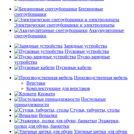
Бензиновые
снегоуборщики
Электрические снегоуборщики и электролопаты
Аккумуляторные
снегоуборщики
Зарядные устройства
Пусковые устройства
Пуско-зарядные
устройства
Пусковые кабели
Производственная мебель
Верстаки
Комплектующие для верстаков
Кровати
Постельные
принадлежности
Стулья, табуреты, столы
Вешалки
Этажерки,
полки для обуви, банкетки
Уличные щетки для обуви