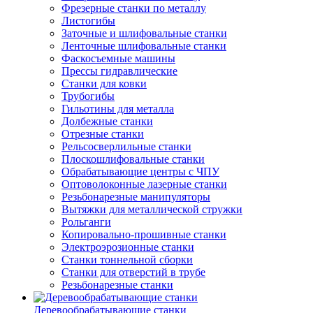
Фрезерные станки по металлу
Листогибы
Заточные и шлифовальные станки
Ленточные шлифовальные станки
Фаскосъемные машины
Прессы гидравлические
Станки для ковки
Трубогибы
Гильотины для металла
Долбежные станки
Отрезные станки
Рельсосверлильные станки
Плоскошлифовальные станки
Обрабатывающие центры с ЧПУ
Оптоволоконные лазерные станки
Резьбонарезные манипуляторы
Вытяжки для металлической стружки
Рольганги
Копировально-прошивные станки
Электроэрозионные станки
Станки тоннельной сборки
Станки для отверстий в трубе
Резьбонарезные станки
Деревообрабатывающие станки