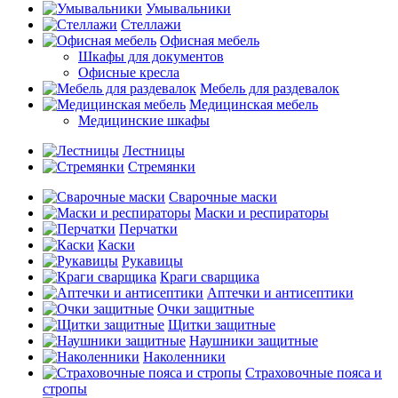
Умывальники
Стеллажи
Офисная мебель
Шкафы для документов
Офисные кресла
Мебель для раздевалок
Медицинская мебель
Медицинские шкафы
Лестницы
Стремянки
Сварочные маски
Маски и респираторы
Перчатки
Каски
Рукавицы
Краги сварщика
Аптечки и антисептики
Очки защитные
Щитки защитные
Наушники защитные
Наколенники
Страховочные пояса и
стропы