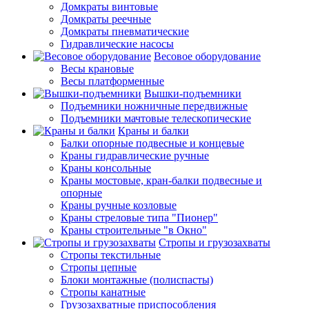
Домкраты винтовые
Домкраты реечные
Домкраты пневматические
Гидравлические насосы
Весовое оборудование
Весы крановые
Весы платформенные
Вышки-подъемники
Подъемники ножничные передвижные
Подъемники мачтовые телескопические
Краны и балки
Балки опорные подвесные и концевые
Краны гидравлические ручные
Краны консольные
Краны мостовые, кран-балки подвесные и
опорные
Краны ручные козловые
Краны стреловые типа "Пионер"
Краны строительные "в Окно"
Стропы и грузозахваты
Стропы текстильные
Стропы цепные
Блоки монтажные (полиспасты)
Стропы канатные
Грузозахватные приспособления