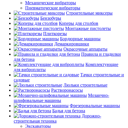
Механические вибраторы
Пневматические вибраторы
Строительные миксеры
Бензобуры
Коперы для столбов
Монтажные пистолеты
Плиткорезы
Бордюрные машины
Демаркировщики
Окрасочные аппараты
Правила и гладилки
для бетона
Комплектующие
для виброплиты
Тачки строительные и
садовые
Люльки строительные
Растворонасосы
Мозаично-
шлифовальные машины
Фрезеровальные машины
Бадья для бетона
Дорожно-
строительная техника
Экскаваторы