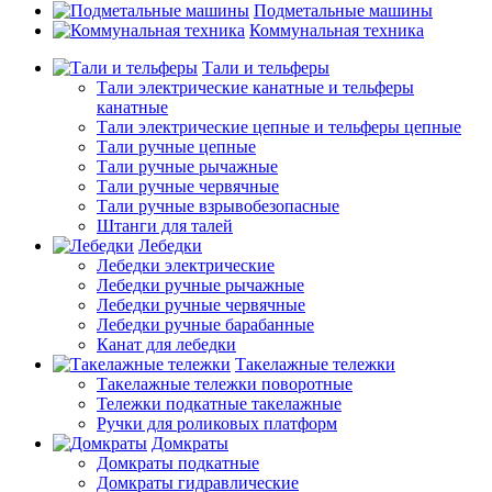
Подметальные машины
Коммунальная техника
Тали и тельферы
Тали электрические канатные и тельферы
канатные
Тали электрические цепные и тельферы цепные
Тали ручные цепные
Тали ручные рычажные
Тали ручные червячные
Тали ручные взрывобезопасные
Штанги для талей
Лебедки
Лебедки электрические
Лебедки ручные рычажные
Лебедки ручные червячные
Лебедки ручные барабанные
Канат для лебедки
Такелажные тележки
Такелажные тележки поворотные
Тележки подкатные такелажные
Ручки для роликовых платформ
Домкраты
Домкраты подкатные
Домкраты гидравлические