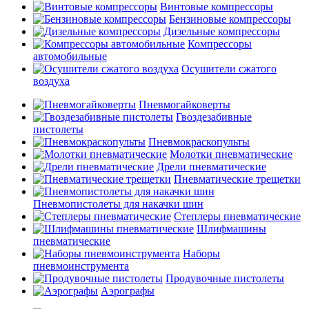
Винтовые компрессоры
Бензиновые компрессоры
Дизельные компрессоры
Компрессоры
автомобильные
Осушители сжатого
воздуха
Пневмогайковерты
Гвоздезабивные
пистолеты
Пневмокраскопульты
Молотки пневматические
Дрели пневматические
Пневматические трещетки
Пневмопистолеты для накачки шин
Степлеры пневматические
Шлифмашины
пневматические
Наборы
пневмоинструмента
Продувочные пистолеты
Аэрографы