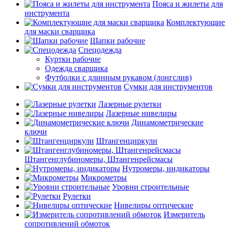
Пояса и жилеты для
инструмента
Комплектующие
для маски сварщика
Шапки рабочие
Спецодежда
Куртки рабочие
Одежда сварщика
Футболки с длинным рукавом (лонгслив)
Сумки для инструментов
Лазерные рулетки
Лазерные нивелиры
Динамометрические
ключи
Штангенциркули
Штангенглубиномеры, Штангенрейсмасы
Нутромеры, индикаторы
Микрометры
Уровни строительные
Рулетки
Нивелиры оптические
Измеритель
сопротивлений обмоток