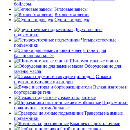
бойлеры
Тепловые завесы
Котлы отопления
Сушилки для рук
Двухстоечные
подъемники
Четырехстоечные
подъемники
Станки для
балансировки колес
Шиномонтажные станки
Оборудование для
замены масла
Стяжки
пружин и тянущие цилиндры
Вулканизаторы и
борторасширители
Лежаки подкатные
Подъемники
ножничные автомобильные
Траверсы на ямные
подъемники
Комплекты рихтовочные
Стойки и подставки