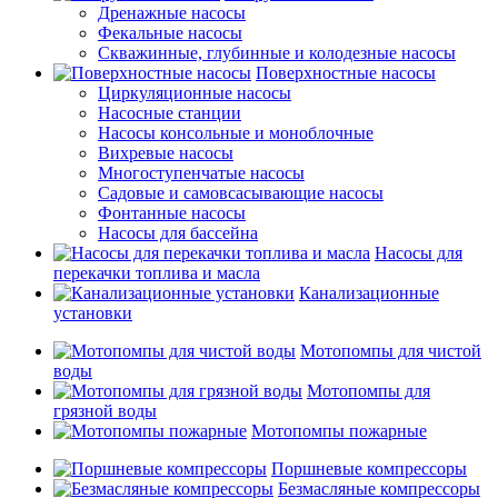
Дренажные насосы
Фекальные насосы
Скважинные, глубинные и колодезные насосы
Поверхностные насосы
Циркуляционные насосы
Насосные станции
Насосы консольные и моноблочные
Вихревые насосы
Многоступенчатые насосы
Садовые и самовсасывающие насосы
Фонтанные насосы
Насосы для бассейна
Насосы для
перекачки топлива и масла
Канализационные
установки
Мотопомпы для чистой
воды
Мотопомпы для
грязной воды
Мотопомпы пожарные
Поршневые компрессоры
Безмасляные компрессоры