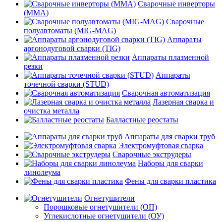
Сварочные инверторы
(MMA)
Сварочные
полуавтоматы (MIG-MAG)
Аппараты
аргонодуговой сварки (TIG)
Аппараты плазменной
резки
Аппараты
точечной сварки (STUD)
Сварочная автоматизация
Лазерная сварка и
очистка металла
Балластные реостаты
Аппараты для сварки труб
Электромуфтовая сварка
Сварочные экструдеры
Наборы для сварки
линолеума
Фены для сварки пластика
Огнетушители
Порошковые огнетушители (ОП)
Углекислотные огнетушители (ОУ)