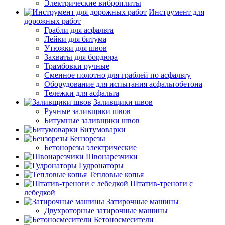
Электрические виброплиты
Инструмент для
дорожных работ
Грабли для асфальта
Лейки для битума
Утюжки для швов
Захваты для бордюра
Трамбовки ручные
Сменное полотно для граблей по асфальту
Оборудование для испытания асфальтобетона
Тележки для асфальта
Заливщики швов
Ручные заливщики швов
Битумные заливщики швов
Битумоварки
Бензорезы
Бетонорезы электрические
Швонарезчики
Гудронаторы
Тепловые копья
Штатив-треноги с
лебедкой
Затирочные машины
Двухроторные затирочные машины
Бетоносмесители