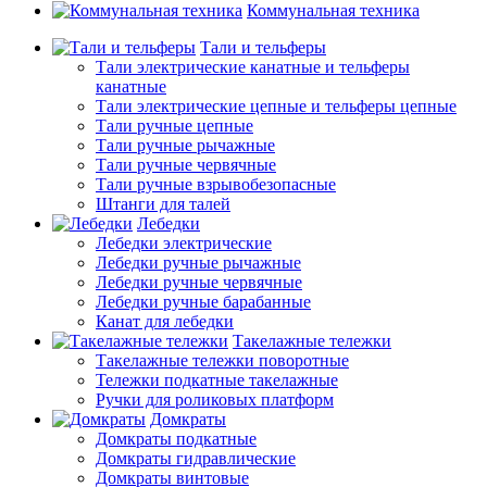
Коммунальная техника
Тали и тельферы
Тали электрические канатные и тельферы
канатные
Тали электрические цепные и тельферы цепные
Тали ручные цепные
Тали ручные рычажные
Тали ручные червячные
Тали ручные взрывобезопасные
Штанги для талей
Лебедки
Лебедки электрические
Лебедки ручные рычажные
Лебедки ручные червячные
Лебедки ручные барабанные
Канат для лебедки
Такелажные тележки
Такелажные тележки поворотные
Тележки подкатные такелажные
Ручки для роликовых платформ
Домкраты
Домкраты подкатные
Домкраты гидравлические
Домкраты винтовые