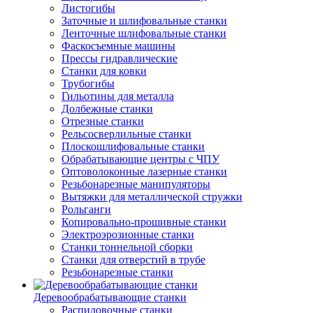
Листогибы
Заточные и шлифовальные станки
Ленточные шлифовальные станки
Фаскосъемные машины
Прессы гидравлические
Станки для ковки
Трубогибы
Гильотины для металла
Долбежные станки
Отрезные станки
Рельсосверлильные станки
Плоскошлифовальные станки
Обрабатывающие центры с ЧПУ
Оптоволоконные лазерные станки
Резьбонарезные манипуляторы
Вытяжки для металлической стружки
Рольганги
Копировально-прошивные станки
Электроэрозионные станки
Станки тоннельной сборки
Станки для отверстий в трубе
Резьбонарезные станки
Деревообрабатывающие станки
Распиловочные станки