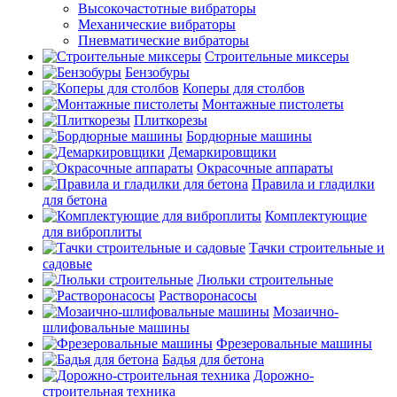
Высокочастотные вибраторы
Механические вибраторы
Пневматические вибраторы
Строительные миксеры
Бензобуры
Коперы для столбов
Монтажные пистолеты
Плиткорезы
Бордюрные машины
Демаркировщики
Окрасочные аппараты
Правила и гладилки
для бетона
Комплектующие
для виброплиты
Тачки строительные и
садовые
Люльки строительные
Растворонасосы
Мозаично-
шлифовальные машины
Фрезеровальные машины
Бадья для бетона
Дорожно-
строительная техника