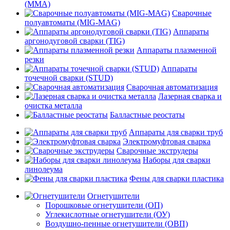
(MMA)
Сварочные
полуавтоматы (MIG-MAG)
Аппараты
аргонодуговой сварки (TIG)
Аппараты плазменной
резки
Аппараты
точечной сварки (STUD)
Сварочная автоматизация
Лазерная сварка и
очистка металла
Балластные реостаты
Аппараты для сварки труб
Электромуфтовая сварка
Сварочные экструдеры
Наборы для сварки
линолеума
Фены для сварки пластика
Огнетушители
Порошковые огнетушители (ОП)
Углекислотные огнетушители (ОУ)
Воздушно-пенные огнетушители (ОВП)