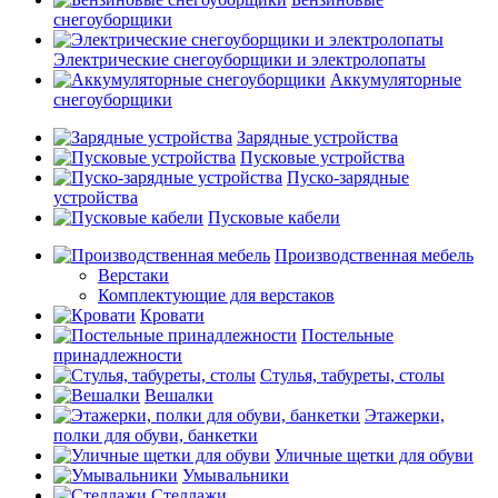
снегоуборщики
Электрические снегоуборщики и электролопаты
Аккумуляторные
снегоуборщики
Зарядные устройства
Пусковые устройства
Пуско-зарядные
устройства
Пусковые кабели
Производственная мебель
Верстаки
Комплектующие для верстаков
Кровати
Постельные
принадлежности
Стулья, табуреты, столы
Вешалки
Этажерки,
полки для обуви, банкетки
Уличные щетки для обуви
Умывальники
Стеллажи