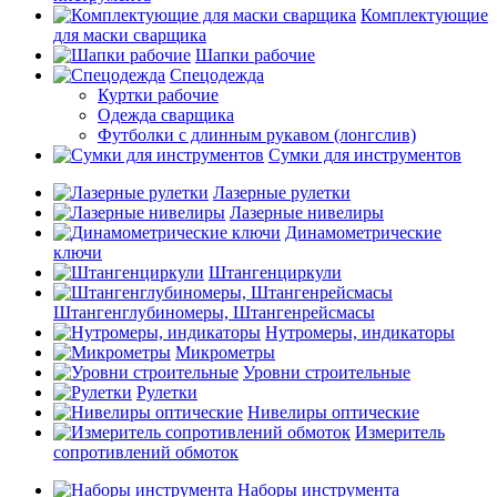
Комплектующие
для маски сварщика
Шапки рабочие
Спецодежда
Куртки рабочие
Одежда сварщика
Футболки с длинным рукавом (лонгслив)
Сумки для инструментов
Лазерные рулетки
Лазерные нивелиры
Динамометрические
ключи
Штангенциркули
Штангенглубиномеры, Штангенрейсмасы
Нутромеры, индикаторы
Микрометры
Уровни строительные
Рулетки
Нивелиры оптические
Измеритель
сопротивлений обмоток
Наборы инструмента