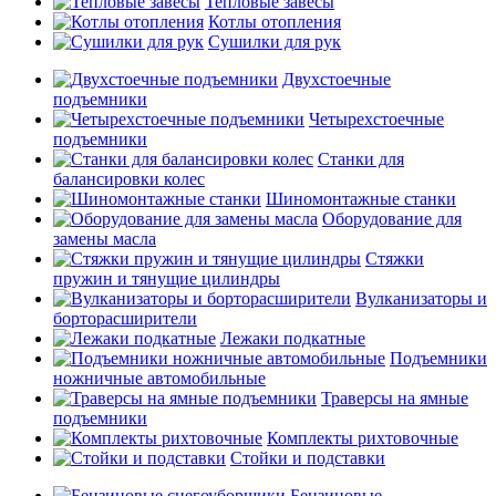
Тепловые завесы
Котлы отопления
Сушилки для рук
Двухстоечные
подъемники
Четырехстоечные
подъемники
Станки для
балансировки колес
Шиномонтажные станки
Оборудование для
замены масла
Стяжки
пружин и тянущие цилиндры
Вулканизаторы и
борторасширители
Лежаки подкатные
Подъемники
ножничные автомобильные
Траверсы на ямные
подъемники
Комплекты рихтовочные
Стойки и подставки
Бензиновые