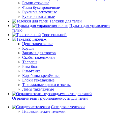
Ремни стяжные
Фалы буксировочные
Буксиры ленточные
Буксиры канатные
Тележки для талей
Пульты для управления
талью
Трос стальной
Такелаж
Цепи такелажные
Коуши
Зажимы для тросов
Скобы такелажные
Талрепы
Рым-болт
Рым-гайка
Карабины крепёжные
Блоки такелажные
Такелажные крюки и звенья
Ломы такелажные
Ограничители грузоподъемности для талей
Складские тележки
Гидравлические тележки