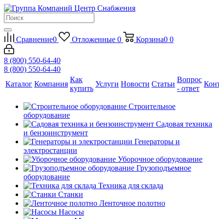
Сравнение
0
Отложенные
0
Корзина
0
0
8 (800) 550-64-40
8 (800) 550-64-40
Как
Вопрос
Каталог
Компания
Услуги
Новости
Статьи
Кон
купить
- ответ
Строительное
оборудование
Садовая техника
и бензоинструмент
Генераторы и
электростанции
Уборочное оборудование
Грузоподъемное
оборудование
Техника для склада
Станки
Ленточное полотно
Насосы