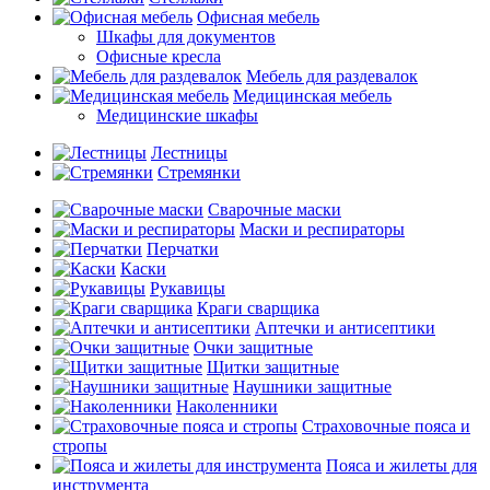
Офисная мебель
Шкафы для документов
Офисные кресла
Мебель для раздевалок
Медицинская мебель
Медицинские шкафы
Лестницы
Стремянки
Сварочные маски
Маски и респираторы
Перчатки
Каски
Рукавицы
Краги сварщика
Аптечки и антисептики
Очки защитные
Щитки защитные
Наушники защитные
Наколенники
Страховочные пояса и
стропы
Пояса и жилеты для
инструмента