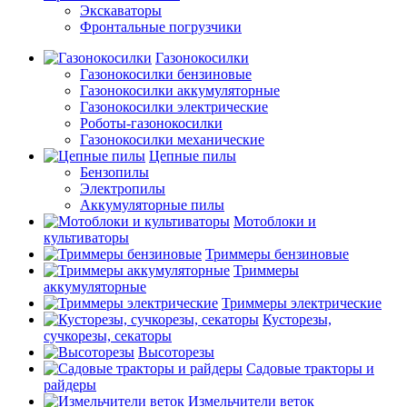
Экскаваторы
Фронтальные погрузчики
Газонокосилки
Газонокосилки бензиновые
Газонокосилки аккумуляторные
Газонокосилки электрические
Роботы-газонокосилки
Газонокосилки механические
Цепные пилы
Бензопилы
Электропилы
Аккумуляторные пилы
Мотоблоки и
культиваторы
Триммеры бензиновые
Триммеры
аккумуляторные
Триммеры электрические
Кусторезы,
сучкорезы, секаторы
Высоторезы
Садовые тракторы и
райдеры
Измельчители веток