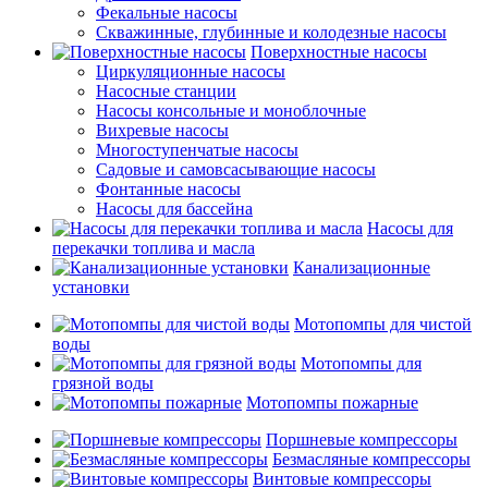
Фекальные насосы
Скважинные, глубинные и колодезные насосы
Поверхностные насосы
Циркуляционные насосы
Насосные станции
Насосы консольные и моноблочные
Вихревые насосы
Многоступенчатые насосы
Садовые и самовсасывающие насосы
Фонтанные насосы
Насосы для бассейна
Насосы для
перекачки топлива и масла
Канализационные
установки
Мотопомпы для чистой
воды
Мотопомпы для
грязной воды
Мотопомпы пожарные
Поршневые компрессоры
Безмасляные компрессоры
Винтовые компрессоры