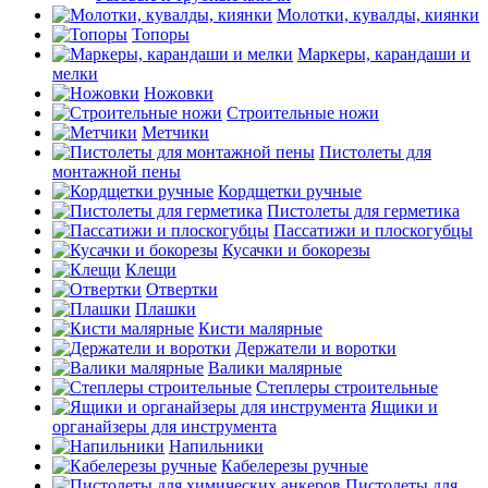
Молотки, кувалды, киянки
Топоры
Маркеры, карандаши и
мелки
Ножовки
Строительные ножи
Метчики
Пистолеты для
монтажной пены
Кордщетки ручные
Пистолеты для герметика
Пассатижи и плоскогубцы
Кусачки и бокорезы
Клещи
Отвертки
Плашки
Кисти малярные
Держатели и воротки
Валики малярные
Степлеры строительные
Ящики и
органайзеры для инструмента
Напильники
Кабелерезы ручные
Пистолеты для