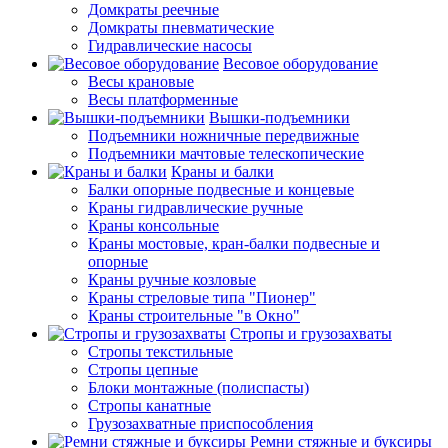
Домкраты реечные
Домкраты пневматические
Гидравлические насосы
Весовое оборудование
Весы крановые
Весы платформенные
Вышки-подъемники
Подъемники ножничные передвижные
Подъемники мачтовые телескопические
Краны и балки
Балки опорные подвесные и концевые
Краны гидравлические ручные
Краны консольные
Краны мостовые, кран-балки подвесные и
опорные
Краны ручные козловые
Краны стреловые типа "Пионер"
Краны строительные "в Окно"
Стропы и грузозахваты
Стропы текстильные
Стропы цепные
Блоки монтажные (полиспасты)
Стропы канатные
Грузозахватные приспособления
Ремни стяжные и буксиры