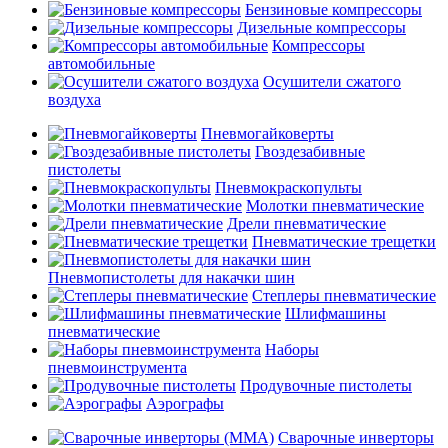
Бензиновые компрессоры
Дизельные компрессоры
Компрессоры
автомобильные
Осушители сжатого
воздуха
Пневмогайковерты
Гвоздезабивные
пистолеты
Пневмокраскопульты
Молотки пневматические
Дрели пневматические
Пневматические трещетки
Пневмопистолеты для накачки шин
Степлеры пневматические
Шлифмашины
пневматические
Наборы
пневмоинструмента
Продувочные пистолеты
Аэрографы
Сварочные инверторы