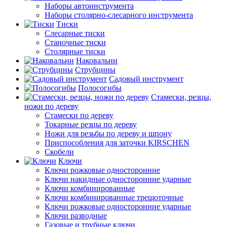
Наборы автоинструмента
Наборы столярно-слесарного инструмента
Тиски
Слесарные тиски
Станочные тиски
Столярные тиски
Наковальни
Струбцины
Садовый инструмент
Полосогибы
Стамески, резцы,
ножи по дереву
Стамески по дереву
Токарные резцы по дереву
Ножи для резьбы по дереву и шпону
Приспособления для заточки KIRSCHEN
Скобели
Ключи
Ключи рожковые односторонние
Ключи накидные односторонние ударные
Ключи комбинированные
Ключи комбинированные трещоточные
Ключи рожковые односторонние ударные
Ключи разводные
Газовые и трубные ключи