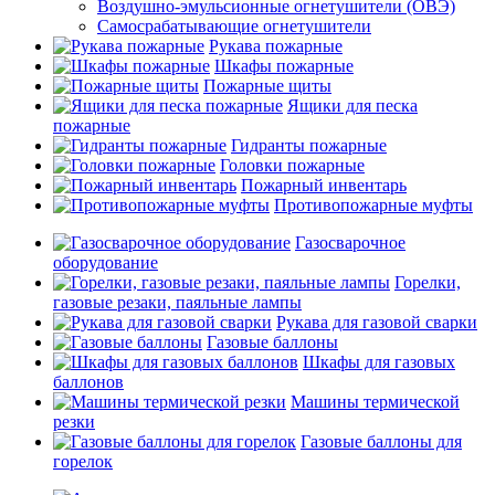
Воздушно-эмульсионные огнетушители (ОВЭ)
Самосрабатывающие огнетушители
Рукава пожарные
Шкафы пожарные
Пожарные щиты
Ящики для песка
пожарные
Гидранты пожарные
Головки пожарные
Пожарный инвентарь
Противопожарные муфты
Газосварочное
оборудование
Горелки,
газовые резаки, паяльные лампы
Рукава для газовой сварки
Газовые баллоны
Шкафы для газовых
баллонов
Машины термической
резки
Газовые баллоны для
горелок