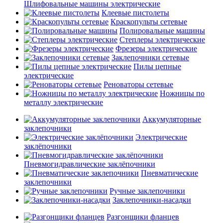
Шлифовальные машины электрические
Клеевые пистолеты
Краскопульты сетевые
Полировальные машины
Степлеры электрические
Фрезеры электрические
Заклепочники сетевые
Пилы цепные
электрические
Реноваторы сетевые
Ножницы по
металлу электрические
Аккумуляторные
заклепочники
Электрические
заклёпочники
Пневмогидравлические заклёпочники
Пневматические
заклепочники
Ручные заклепочники
Заклепочники-насадки
Разгонщики фланцев