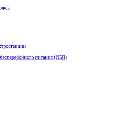
рожек
ктростанции
бесперебойного питания (ИБП)