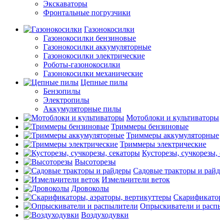
Экскаваторы
Фронтальные погрузчики
Газонокосилки
Газонокосилки бензиновые
Газонокосилки аккумуляторные
Газонокосилки электрические
Роботы-газонокосилки
Газонокосилки механические
Цепные пилы
Бензопилы
Электропилы
Аккумуляторные пилы
Мотоблоки и культиваторы
Триммеры бензиновые
Триммеры аккумуляторные
Триммеры электрические
Кусторезы, сучкорезы,
Высоторезы
Садовые тракторы и рай
Измельчители веток
Дровоколы
Скарификатор
Опрыскиватели и расп
Воздуходувки