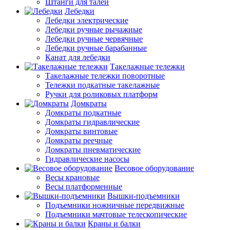
Штанги для талей
Лебедки
Лебедки электрические
Лебедки ручные рычажные
Лебедки ручные червячные
Лебедки ручные барабанные
Канат для лебедки
Такелажные тележки
Такелажные тележки поворотные
Тележки подкатные такелажные
Ручки для роликовых платформ
Домкраты
Домкраты подкатные
Домкраты гидравлические
Домкраты винтовые
Домкраты реечные
Домкраты пневматические
Гидравлические насосы
Весовое оборудование
Весы крановые
Весы платформенные
Вышки-подъемники
Подъемники ножничные передвижные
Подъемники мачтовые телескопические
Краны и балки