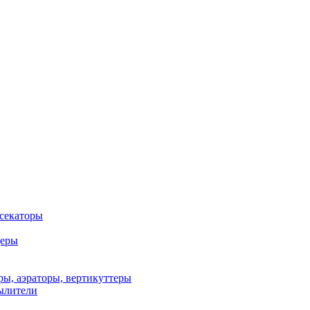
 секаторы
деры
ы, аэраторы, вертикуттеры
ылители