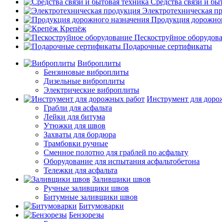
Средства связи и бы
Электротехническая п
Продукция дорожног
Крепёж
Пескоструйное оборудов
Подарочные сертификаты
Виброплиты
Бензиновые виброплиты
Дизельные виброплиты
Электрические виброплиты
Инструмент для доро
Грабли для асфальта
Лейки для битума
Утюжки для швов
Захваты для бордюра
Трамбовки ручные
Сменное полотно для граблей по асфальту
Оборудование для испытания асфальтобетона
Тележки для асфальта
Заливщики швов
Ручные заливщики швов
Битумные заливщики швов
Битумоварки
Бензорезы