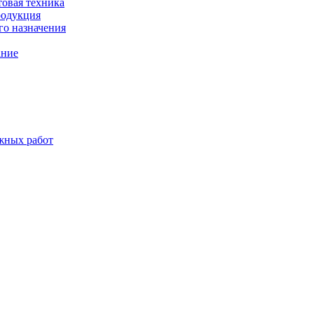
товая техника
родукция
о назначения
ание
жных работ