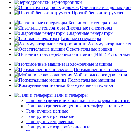
Зернодробилки
Очистители садовых до
Прочий бензоинструмент
Бензиновые генераторы
Дизельные генераторы
Сварочные генераторы
Газовые генераторы
Аккумуляторные эле
Осветительные вышки
Источники 
Поломоечные машины
Промышленные пылесосы
Мойки высокого давления
Подметальные машины
Коммунальная техника
Тали и тельферы
Тали электрические канатные и тельферы канатные
Тали электрические цепные и тельферы цепные
Тали ручные цепные
Тали ручные рычажные
Тали ручные червячные
Тали ручные взрывобезопасные