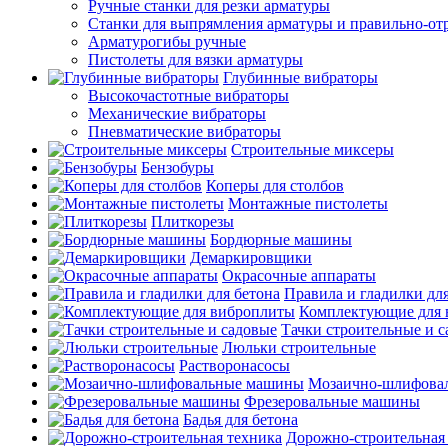
Ручные станки для резки арматуры
Станки для выпрямления арматуры и правильно-от
Арматурогибы ручные
Пистолеты для вязки арматуры
Глубинные вибраторы
Высокочастотные вибраторы
Механические вибраторы
Пневматические вибраторы
Строительные миксеры
Бензобуры
Коперы для столбов
Монтажные пистолеты
Плиткорезы
Бордюрные машины
Демаркировщики
Окрасочные аппараты
Правила и гладилки для
Комплектующие для 
Тачки строительные и 
Люльки строительные
Растворонасосы
Мозаично-шлифова
Фрезеровальные машины
Бадья для бетона
Дорожно-строительная