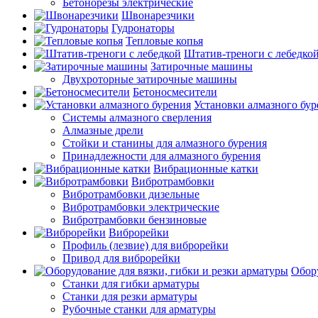
Бетонорезы электрические
Швонарезчики
Гудронаторы
Тепловые копья
Штатив-треноги с лебедко
Затирочные машины
Двухроторные затирочные машины
Бетоносмесители
Установки алмазного бур
Системы алмазного сверления
Алмазные дрели
Стойки и станины для алмазного бурения
Принадлежности для алмазного бурения
Вибрационные катки
Вибротрамбовки
Вибротрамбовки дизельные
Вибротрамбовки электрические
Вибротрамбовки бензиновые
Виброрейки
Профиль (лезвие) для виброрейки
Привод для виброрейки
Обору
Станки для гибки арматуры
Станки для резки арматуры
Рубочные станки для арматуры