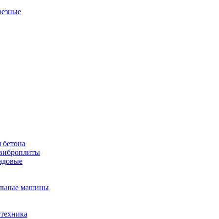
резные
 бетона
виброплиты
садовые
льные машины
 техника