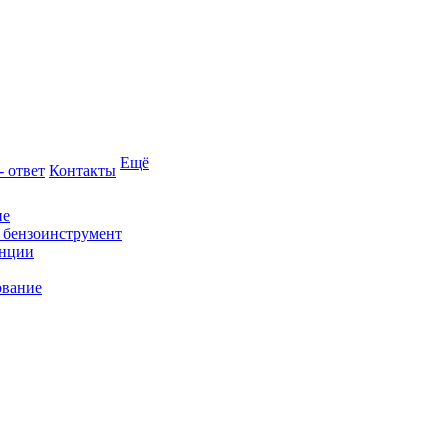
Ещё
- ответ
Контакты
ие
и бензоинструмент
анции
ование