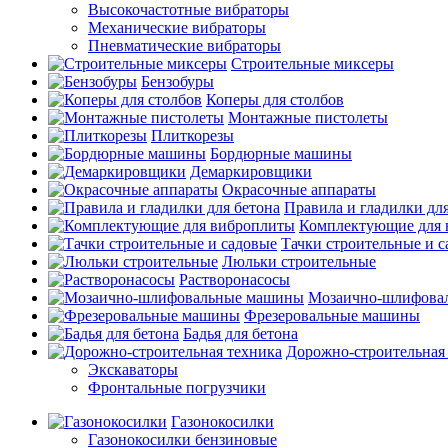
Высокочастотные вибраторы
Механические вибраторы
Пневматические вибраторы
Строительные миксеры
Бензобуры
Коперы для столбов
Монтажные пистолеты
Плиткорезы
Бордюрные машины
Демаркировщики
Окрасочные аппараты
Правила и гладилки для
Комплектующие для 
Тачки строительные и 
Люльки строительные
Растворонасосы
Мозаично-шлифова
Фрезеровальные машины
Бадья для бетона
Дорожно-строительная
Экскаваторы
Фронтальные погрузчики
Газонокосилки
Газонокосилки бензиновые