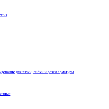
ения
дование для вязки, гибки и резки арматуры
резные