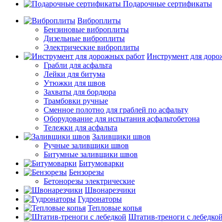
Подарочные сертификаты
Виброплиты
Бензиновые виброплиты
Дизельные виброплиты
Электрические виброплиты
Инструмент для доро
Грабли для асфальта
Лейки для битума
Утюжки для швов
Захваты для бордюра
Трамбовки ручные
Сменное полотно для граблей по асфальту
Оборудование для испытания асфальтобетона
Тележки для асфальта
Заливщики швов
Ручные заливщики швов
Битумные заливщики швов
Битумоварки
Бензорезы
Бетонорезы электрические
Швонарезчики
Гудронаторы
Тепловые копья
Штатив-треноги с лебедко