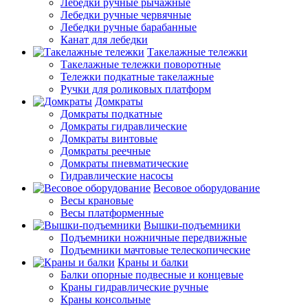
Лебедки ручные рычажные
Лебедки ручные червячные
Лебедки ручные барабанные
Канат для лебедки
Такелажные тележки
Такелажные тележки поворотные
Тележки подкатные такелажные
Ручки для роликовых платформ
Домкраты
Домкраты подкатные
Домкраты гидравлические
Домкраты винтовые
Домкраты реечные
Домкраты пневматические
Гидравлические насосы
Весовое оборудование
Весы крановые
Весы платформенные
Вышки-подъемники
Подъемники ножничные передвижные
Подъемники мачтовые телескопические
Краны и балки
Балки опорные подвесные и концевые
Краны гидравлические ручные
Краны консольные