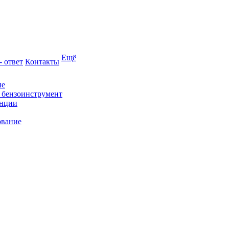
Ещё
- ответ
Контакты
ие
и бензоинструмент
анции
ование