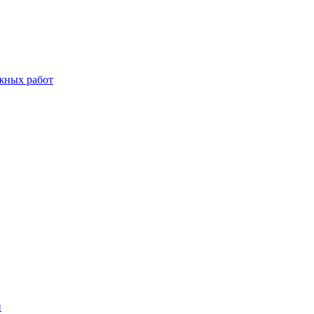
жных работ
й