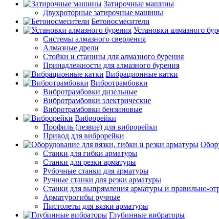
Затирочные машины
Двухроторные затирочные машины
Бетоносмесители
Установки алмазного бур
Системы алмазного сверления
Алмазные дрели
Стойки и станины для алмазного бурения
Принадлежности для алмазного бурения
Вибрационные катки
Вибротрамбовки
Вибротрамбовки дизельные
Вибротрамбовки электрические
Вибротрамбовки бензиновые
Виброрейки
Профиль (лезвие) для виброрейки
Привод для виброрейки
Обору
Станки для гибки арматуры
Станки для резки арматуры
Рубочные станки для арматуры
Ручные станки для резки арматуры
Станки для выпрямления арматуры и правильно-от
Арматурогибы ручные
Пистолеты для вязки арматуры
Глубинные вибраторы