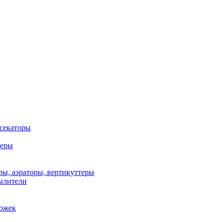
 секаторы
деры
ы, аэраторы, вертикуттеры
ылители
рожек