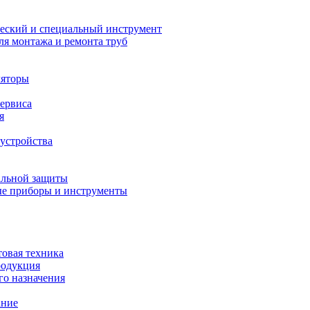
еский и специальный инструмент
ля монтажа и ремонта труб
ляторы
сервиса
я
устройства
альной защиты
е приборы и инструменты
товая техника
родукция
о назначения
ание