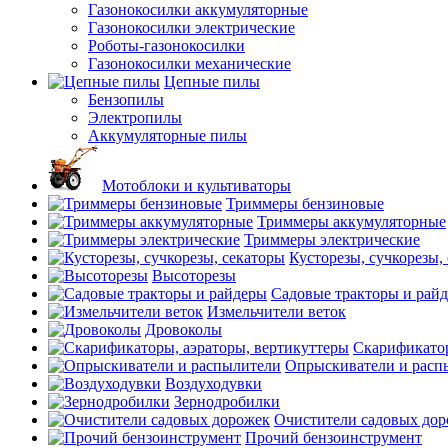
Газонокосилки аккумуляторные
Газонокосилки электрические
Роботы-газонокосилки
Газонокосилки механические
Цепные пилы
Бензопилы
Электропилы
Аккумуляторные пилы
Мотоблоки и культиваторы
Триммеры бензиновые
Триммеры аккумуляторные
Триммеры электрические
Кусторезы, сучкорезы,
Высоторезы
Садовые тракторы и рай
Измельчители веток
Дровоколы
Скарификатор
Опрыскиватели и расп
Воздуходувки
Зернодробилки
Очистители садовых до
Прочий бензоинструмент