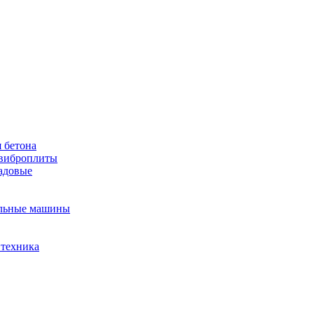
 бетона
виброплиты
садовые
льные машины
 техника