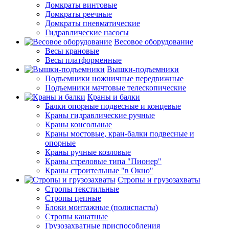
Домкраты винтовые
Домкраты реечные
Домкраты пневматические
Гидравлические насосы
Весовое оборудование
Весы крановые
Весы платформенные
Вышки-подъемники
Подъемники ножничные передвижные
Подъемники мачтовые телескопические
Краны и балки
Балки опорные подвесные и концевые
Краны гидравлические ручные
Краны консольные
Краны мостовые, кран-балки подвесные и
опорные
Краны ручные козловые
Краны стреловые типа "Пионер"
Краны строительные "в Окно"
Стропы и грузозахваты
Стропы текстильные
Стропы цепные
Блоки монтажные (полиспасты)
Стропы канатные
Грузозахватные приспособления