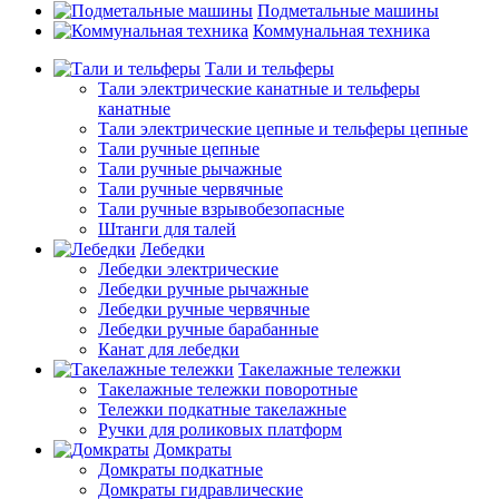
Подметальные машины
Коммунальная техника
Тали и тельферы
Тали электрические канатные и тельферы
канатные
Тали электрические цепные и тельферы цепные
Тали ручные цепные
Тали ручные рычажные
Тали ручные червячные
Тали ручные взрывобезопасные
Штанги для талей
Лебедки
Лебедки электрические
Лебедки ручные рычажные
Лебедки ручные червячные
Лебедки ручные барабанные
Канат для лебедки
Такелажные тележки
Такелажные тележки поворотные
Тележки подкатные такелажные
Ручки для роликовых платформ
Домкраты
Домкраты подкатные
Домкраты гидравлические