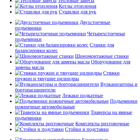
Тепловые завесы
Котлы отопления
Сушилки для рук
Двухстоечные
подъемники
Четырехстоечные
подъемники
Станки для
балансировки колес
Шиномонтажные станки
Оборудование для
замены масла
Стяжки
пружин и тянущие цилиндры
Вулканизаторы и
борторасширители
Лежаки подкатные
Подъемники
ножничные автомобильные
Траверсы на ямные
подъемники
Комплекты рихтовочные
Стойки и подставки
Бензиновые