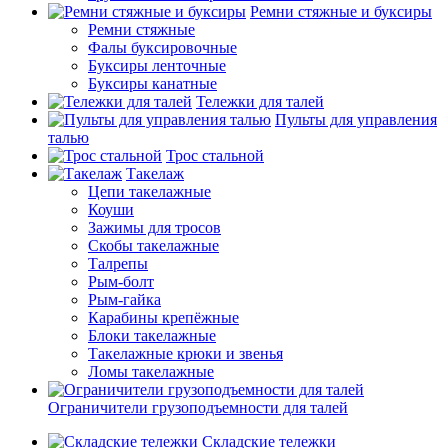
Ремни стяжные и буксиры
Ремни стяжные
Фалы буксировочные
Буксиры ленточные
Буксиры канатные
Тележки для талей
Пульты для управления
талью
Трос стальной
Такелаж
Цепи такелажные
Коуши
Зажимы для тросов
Скобы такелажные
Талрепы
Рым-болт
Рым-гайка
Карабины крепёжные
Блоки такелажные
Такелажные крюки и звенья
Ломы такелажные
Ограничители грузоподъемности для талей
Складские тележки