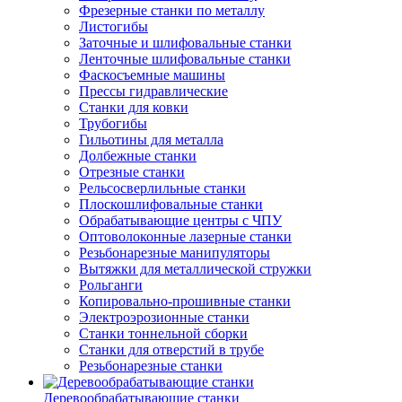
Фрезерные станки по металлу
Листогибы
Заточные и шлифовальные станки
Ленточные шлифовальные станки
Фаскосъемные машины
Прессы гидравлические
Станки для ковки
Трубогибы
Гильотины для металла
Долбежные станки
Отрезные станки
Рельсосверлильные станки
Плоскошлифовальные станки
Обрабатывающие центры с ЧПУ
Оптоволоконные лазерные станки
Резьбонарезные манипуляторы
Вытяжки для металлической стружки
Рольганги
Копировально-прошивные станки
Электроэрозионные станки
Станки тоннельной сборки
Станки для отверстий в трубе
Резьбонарезные станки
Деревообрабатывающие станки