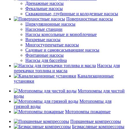
Дренажные насосы
Фекальные насосы
Скважинные, глубинные и колодезные насосы
Поверхностные насосы
Циркуляционные насосы
Насосные станции
Насосы консольные и моноблочные
Вихревые насосы
Многоступенчатые насосы
Садовые и самовсасывающие насосы
Фонтанные насосы
Насосы для бассейна
Насосы для
перекачки топлива и масла
Канализационные
установки
Мотопомпы для чистой
воды
Мотопомпы для
грязной воды
Мотопомпы пожарные
Поршневые компрессоры
Безмасляные компрессоры