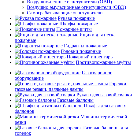
Воздушно-пенные огнетушители (ОВП)
Воздушно-эмульсионные огнетушители (ОВЭ)
Самосрабатывающие огнетушители
Рукава пожарные
Шкафы пожарные
Пожарные щиты
Ящики для песка
пожарные
Гидранты пожарные
Головки пожарные
Пожарный инвентарь
Противопожарные муфты
Газосварочное
оборудование
Горелки,
газовые резаки, паяльные лампы
Рукава для газовой сварки
Газовые баллоны
Шкафы для газовых
баллонов
Машины термической
резки
Газовые баллоны для
горелок