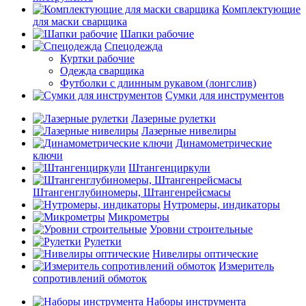
Комплектующие
для маски сварщика
Шапки рабочие
Спецодежда
Куртки рабочие
Одежда сварщика
Футболки с длинным рукавом (лонгслив)
Сумки для инструментов
Лазерные рулетки
Лазерные нивелиры
Динамометрические
ключи
Штангенциркули
Штангенглубиномеры, Штангенрейсмасы
Нутромеры, индикаторы
Микрометры
Уровни строительные
Рулетки
Нивелиры оптические
Измеритель
сопротивлений обмоток
Наборы инструмента