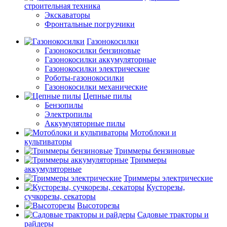
строительная техника
Экскаваторы
Фронтальные погрузчики
Газонокосилки
Газонокосилки бензиновые
Газонокосилки аккумуляторные
Газонокосилки электрические
Роботы-газонокосилки
Газонокосилки механические
Цепные пилы
Бензопилы
Электропилы
Аккумуляторные пилы
Мотоблоки и
культиваторы
Триммеры бензиновые
Триммеры
аккумуляторные
Триммеры электрические
Кусторезы,
сучкорезы, секаторы
Высоторезы
Садовые тракторы и
райдеры