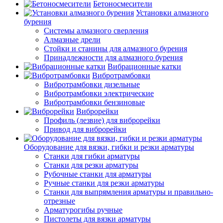
Бетоносмесители
Установки алмазного
бурения
Системы алмазного сверления
Алмазные дрели
Стойки и станины для алмазного бурения
Принадлежности для алмазного бурения
Вибрационные катки
Вибротрамбовки
Вибротрамбовки дизельные
Вибротрамбовки электрические
Вибротрамбовки бензиновые
Виброрейки
Профиль (лезвие) для виброрейки
Привод для виброрейки
Оборудование для вязки, гибки и резки арматуры
Станки для гибки арматуры
Станки для резки арматуры
Рубочные станки для арматуры
Ручные станки для резки арматуры
Станки для выпрямления арматуры и правильно-
отрезные
Арматурогибы ручные
Пистолеты для вязки арматуры