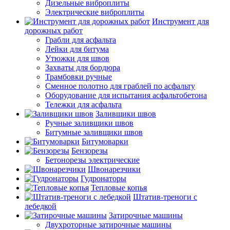
Дизельные виброплиты
Электрические виброплиты
Инструмент для
дорожных работ
Грабли для асфальта
Лейки для битума
Утюжки для швов
Захваты для бордюра
Трамбовки ручные
Сменное полотно для граблей по асфальту
Оборудование для испытания асфальтобетона
Тележки для асфальта
Заливщики швов
Ручные заливщики швов
Битумные заливщики швов
Битумоварки
Бензорезы
Бетонорезы электрические
Швонарезчики
Гудронаторы
Тепловые копья
Штатив-треноги с
лебедкой
Затирочные машины
Двухроторные затирочные машины