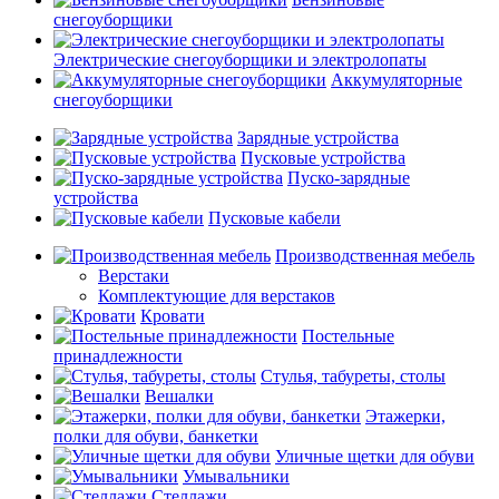
снегоуборщики
Электрические снегоуборщики и электролопаты
Аккумуляторные
снегоуборщики
Зарядные устройства
Пусковые устройства
Пуско-зарядные
устройства
Пусковые кабели
Производственная мебель
Верстаки
Комплектующие для верстаков
Кровати
Постельные
принадлежности
Стулья, табуреты, столы
Вешалки
Этажерки,
полки для обуви, банкетки
Уличные щетки для обуви
Умывальники
Стеллажи