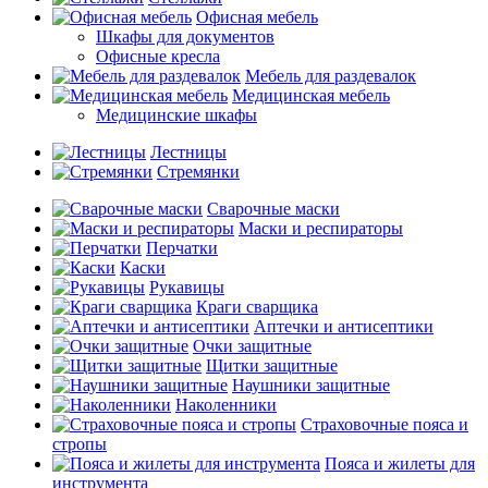
Офисная мебель
Шкафы для документов
Офисные кресла
Мебель для раздевалок
Медицинская мебель
Медицинские шкафы
Лестницы
Стремянки
Сварочные маски
Маски и респираторы
Перчатки
Каски
Рукавицы
Краги сварщика
Аптечки и антисептики
Очки защитные
Щитки защитные
Наушники защитные
Наколенники
Страховочные пояса и
стропы
Пояса и жилеты для
инструмента