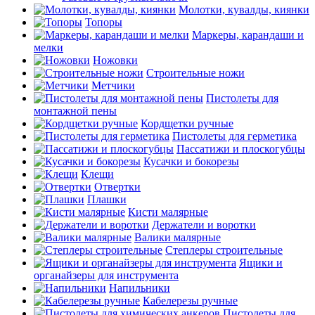
Молотки, кувалды, киянки
Топоры
Маркеры, карандаши и
мелки
Ножовки
Строительные ножи
Метчики
Пистолеты для
монтажной пены
Кордщетки ручные
Пистолеты для герметика
Пассатижи и плоскогубцы
Кусачки и бокорезы
Клещи
Отвертки
Плашки
Кисти малярные
Держатели и воротки
Валики малярные
Степлеры строительные
Ящики и
органайзеры для инструмента
Напильники
Кабелерезы ручные
Пистолеты для