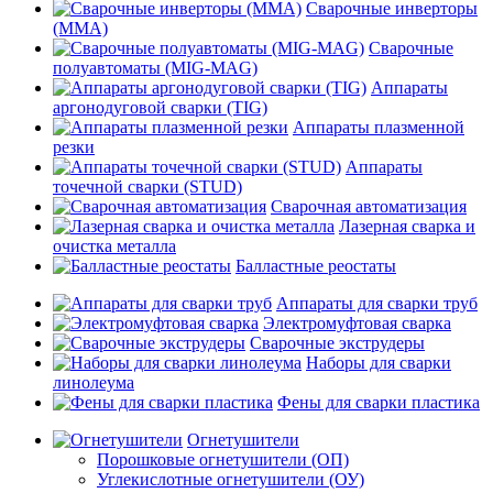
Сварочные инверторы
(MMA)
Сварочные
полуавтоматы (MIG-MAG)
Аппараты
аргонодуговой сварки (TIG)
Аппараты плазменной
резки
Аппараты
точечной сварки (STUD)
Сварочная автоматизация
Лазерная сварка и
очистка металла
Балластные реостаты
Аппараты для сварки труб
Электромуфтовая сварка
Сварочные экструдеры
Наборы для сварки
линолеума
Фены для сварки пластика
Огнетушители
Порошковые огнетушители (ОП)
Углекислотные огнетушители (ОУ)