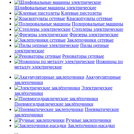
Шлифовальные машины электрические
Клеевые пистолеты
Краскопульты сетевые
Полировальные машины
Степлеры электрические
Фрезеры электрические
Заклепочники сетевые
Пилы цепные
электрические
Реноваторы сетевые
Ножницы по
металлу электрические
Аккумуляторные
заклепочники
Электрические
заклёпочники
Пневмогидравлические заклёпочники
Пневматические
заклепочники
Ручные заклепочники
Заклепочники-насадки