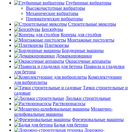
Глубинные вибраторы
Высокочастотные вибраторы
Механические вибраторы
Пневматические вибраторы
Строительные миксеры
Бензобуры
Коперы для столбов
Монтажные пистолеты
Плиткорезы
Бордюрные машины
Демаркировщики
Окрасочные аппараты
Правила и гладилки
для бетона
Комплектующие
для виброплиты
Тачки строительные и
садовые
Люльки строительные
Растворонасосы
Мозаично-
шлифовальные машины
Фрезеровальные машины
Бадья для бетона
Дорожно-