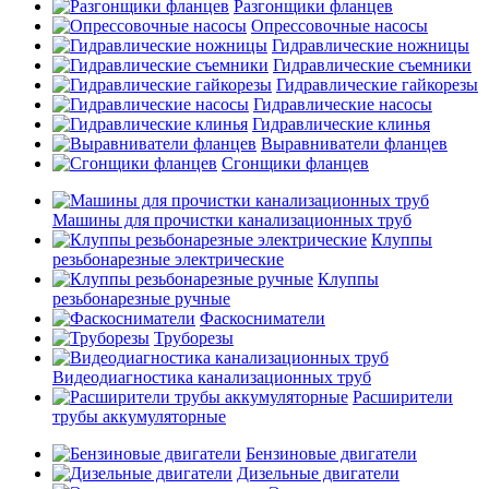
Разгонщики фланцев
Опрессовочные насосы
Гидравлические ножницы
Гидравлические съемники
Гидравлические гайкорезы
Гидравлические насосы
Гидравлические клинья
Выравниватели фланцев
Сгонщики фланцев
Машины для прочистки канализационных труб
Клуппы
резьбонарезные электрические
Клуппы
резьбонарезные ручные
Фаскосниматели
Труборезы
Видеодиагностика канализационных труб
Расширители
трубы аккумуляторные
Бензиновые двигатели
Дизельные двигатели