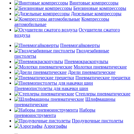
Винтовые компрессоры
Бензиновые компрессоры
Дизельные компрессоры
Компрессоры
автомобильные
Осушители сжатого
воздуха
Пневмогайковерты
Гвоздезабивные
пистолеты
Пневмокраскопульты
Молотки пневматические
Дрели пневматические
Пневматические трещетки
Пневмопистолеты для накачки шин
Степлеры пневматические
Шлифмашины
пневматические
Наборы
пневмоинструмента
Продувочные пистолеты
Аэрографы