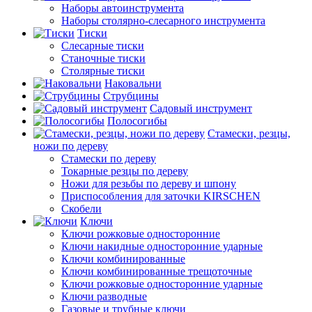
Наборы автоинструмента
Наборы столярно-слесарного инструмента
Тиски
Слесарные тиски
Станочные тиски
Столярные тиски
Наковальни
Струбцины
Садовый инструмент
Полосогибы
Стамески, резцы,
ножи по дереву
Стамески по дереву
Токарные резцы по дереву
Ножи для резьбы по дереву и шпону
Приспособления для заточки KIRSCHEN
Скобели
Ключи
Ключи рожковые односторонние
Ключи накидные односторонние ударные
Ключи комбинированные
Ключи комбинированные трещоточные
Ключи рожковые односторонние ударные
Ключи разводные
Газовые и трубные ключи