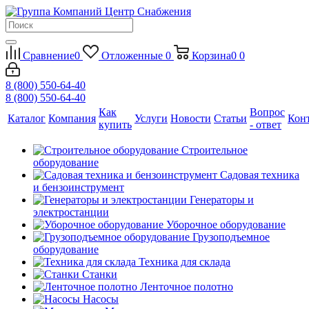
Сравнение
0
Отложенные
0
Корзина
0
0
8 (800) 550-64-40
8 (800) 550-64-40
Как
Вопрос
Каталог
Компания
Услуги
Новости
Статьи
Кон
купить
- ответ
Строительное
оборудование
Садовая техника
и бензоинструмент
Генераторы и
электростанции
Уборочное оборудование
Грузоподъемное
оборудование
Техника для склада
Станки
Ленточное полотно
Насосы