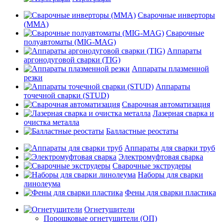
Сварочные инверторы
(MMA)
Сварочные
полуавтоматы (MIG-MAG)
Аппараты
аргонодуговой сварки (TIG)
Аппараты плазменной
резки
Аппараты
точечной сварки (STUD)
Сварочная автоматизация
Лазерная сварка и
очистка металла
Балластные реостаты
Аппараты для сварки труб
Электромуфтовая сварка
Сварочные экструдеры
Наборы для сварки
линолеума
Фены для сварки пластика
Огнетушители
Порошковые огнетушители (ОП)