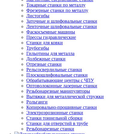
Токарные станки по металлу
Фрезерные станки по металлу
Листогибы
Заточные и шлифовальные станки
Ленточные шлифовальные станки
Фаскосъемные машины
Прессы гидравлические
Станки для ковки
Трубогибы
Гильотины для металла
Долбежные станки
Отрезные станки
Рельсосверлильные станки
Плоскошлифовальные станки
Обрабатывающие центры с ЧПУ
Оптоволоконные лазерные станки
Резьбонарезные манипуляторы
Вытяжки для металлической стружки
Рольганги
Копировально-прошивные станки
Электроэрозионные станки
Станки тоннельной сборки
Станки для отверстий в трубе
Резьбонарезные станки