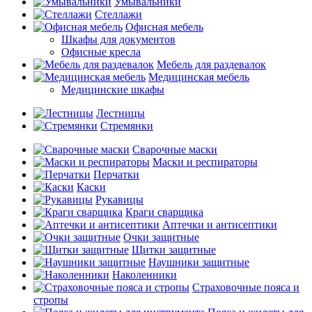
Умывальники
Стеллажи
Офисная мебель
Шкафы для документов
Офисные кресла
Мебель для раздевалок
Медицинская мебель
Медицинские шкафы
Лестницы
Стремянки
Сварочные маски
Маски и респираторы
Перчатки
Каски
Рукавицы
Краги сварщика
Аптечки и антисептики
Очки защитные
Щитки защитные
Наушники защитные
Наколенники
Страховочные пояса и
стропы