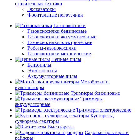
строительная техника
Экскаваторы
Фронтальные погрузчики
Газонокосилки
Газонокосилки бензиновые
Газонокосилки аккумуляторные
Газонокосилки электрические
Роботы-газонокосилки
Газонокосилки механические
Цепные пилы
Бензопилы
Электропилы
Аккумуляторные пилы
Мотоблоки и
культиваторы
Триммеры бензиновые
Триммеры
аккумуляторные
Триммеры электрические
Кусторезы,
сучкорезы, секаторы
Высоторезы
Садовые тракторы и
райдеры