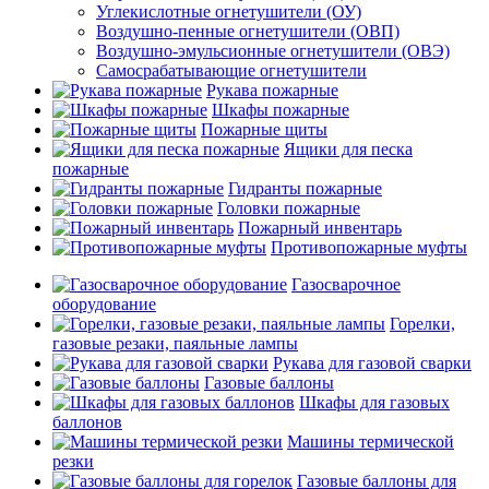
Углекислотные огнетушители (ОУ)
Воздушно-пенные огнетушители (ОВП)
Воздушно-эмульсионные огнетушители (ОВЭ)
Самосрабатывающие огнетушители
Рукава пожарные
Шкафы пожарные
Пожарные щиты
Ящики для песка
пожарные
Гидранты пожарные
Головки пожарные
Пожарный инвентарь
Противопожарные муфты
Газосварочное
оборудование
Горелки,
газовые резаки, паяльные лампы
Рукава для газовой сварки
Газовые баллоны
Шкафы для газовых
баллонов
Машины термической
резки
Газовые баллоны для