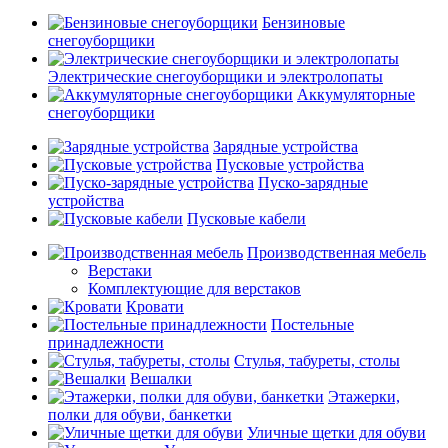
Бензиновые
снегоуборщики
Электрические снегоуборщики и электролопаты
Аккумуляторные
снегоуборщики
Зарядные устройства
Пусковые устройства
Пуско-зарядные
устройства
Пусковые кабели
Производственная мебель
Верстаки
Комплектующие для верстаков
Кровати
Постельные
принадлежности
Стулья, табуреты, столы
Вешалки
Этажерки,
полки для обуви, банкетки
Уличные щетки для обуви