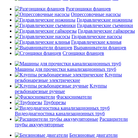
Разгонщики фланцев
Опрессовочные насосы
Гидравлические ножницы
Гидравлические съемники
Гидравлические гайкорезы
Гидравлические насосы
Гидравлические клинья
Выравниватели фланцев
Сгонщики фланцев
Машины для прочистки канализационных труб
Клуппы
резьбонарезные электрические
Клуппы
резьбонарезные ручные
Фаскосниматели
Труборезы
Видеодиагностика канализационных труб
Расширители
трубы аккумуляторные
Бензиновые двигатели