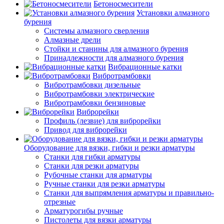
Бетоносмесители
Установки алмазного
бурения
Системы алмазного сверления
Алмазные дрели
Стойки и станины для алмазного бурения
Принадлежности для алмазного бурения
Вибрационные катки
Вибротрамбовки
Вибротрамбовки дизельные
Вибротрамбовки электрические
Вибротрамбовки бензиновые
Виброрейки
Профиль (лезвие) для виброрейки
Привод для виброрейки
Оборудование для вязки, гибки и резки арматуры
Станки для гибки арматуры
Станки для резки арматуры
Рубочные станки для арматуры
Ручные станки для резки арматуры
Станки для выпрямления арматуры и правильно-
отрезные
Арматурогибы ручные
Пистолеты для вязки арматуры