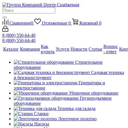
Сравнение
0
Отложенные
0
Корзина
0
0
8 (800) 550-64-40
8 (800) 550-64-40
Как
Вопрос
Каталог
Компания
Услуги
Новости
Статьи
Кон
купить
- ответ
Строительное
оборудование
Садовая техника
и бензоинструмент
Генераторы и
электростанции
Уборочное оборудование
Грузоподъемное
оборудование
Техника для склада
Станки
Ленточное полотно
Насосы