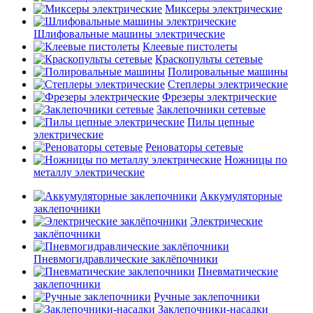
Миксеры электрические
Шлифовальные машины электрические
Клеевые пистолеты
Краскопульты сетевые
Полировальные машины
Степлеры электрические
Фрезеры электрические
Заклепочники сетевые
Пилы цепные
электрические
Реноваторы сетевые
Ножницы по
металлу электрические
Аккумуляторные
заклепочники
Электрические
заклёпочники
Пневмогидравлические заклёпочники
Пневматические
заклепочники
Ручные заклепочники
Заклепочники-насадки