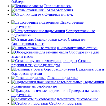
бойлеры
Тепловые завесы
Котлы отопления
Сушилки для рук
Двухстоечные
подъемники
Четырехстоечные
подъемники
Станки для
балансировки колес
Шиномонтажные станки
Оборудование для
замены масла
Стяжки
пружин и тянущие цилиндры
Вулканизаторы и
борторасширители
Лежаки подкатные
Подъемники
ножничные автомобильные
Траверсы на ямные
подъемники
Комплекты рихтовочные
Стойки и подставки