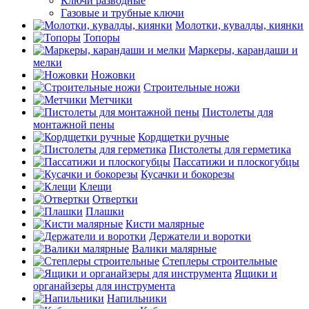
Ключи разводные
Газовые и трубные ключи
Молотки, кувалды, киянки
Топоры
Маркеры, карандаши и
мелки
Ножовки
Строительные ножи
Метчики
Пистолеты для
монтажной пены
Кордщетки ручные
Пистолеты для герметика
Пассатижи и плоскогубцы
Кусачки и бокорезы
Клещи
Отвертки
Плашки
Кисти малярные
Держатели и воротки
Валики малярные
Степлеры строительные
Ящики и
органайзеры для инструмента
Напильники