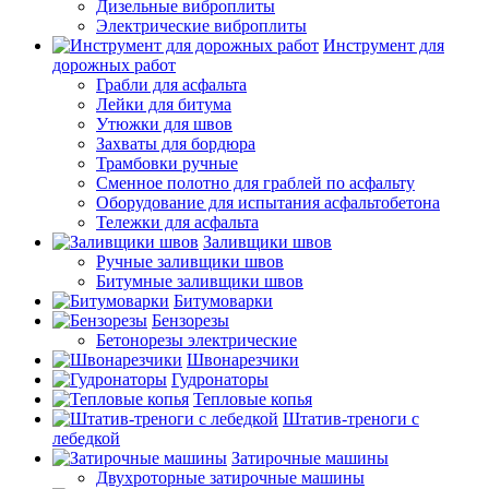
Дизельные виброплиты
Электрические виброплиты
Инструмент для
дорожных работ
Грабли для асфальта
Лейки для битума
Утюжки для швов
Захваты для бордюра
Трамбовки ручные
Сменное полотно для граблей по асфальту
Оборудование для испытания асфальтобетона
Тележки для асфальта
Заливщики швов
Ручные заливщики швов
Битумные заливщики швов
Битумоварки
Бензорезы
Бетонорезы электрические
Швонарезчики
Гудронаторы
Тепловые копья
Штатив-треноги с
лебедкой
Затирочные машины
Двухроторные затирочные машины