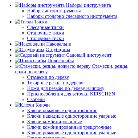
Наборы инструмента
Наборы автоинструмента
Наборы столярно-слесарного инструмента
Тиски
Слесарные тиски
Станочные тиски
Столярные тиски
Наковальни
Струбцины
Садовый инструмент
Полосогибы
Стамески, резцы,
ножи по дереву
Стамески по дереву
Токарные резцы по дереву
Ножи для резьбы по дереву и шпону
Приспособления для заточки KIRSCHEN
Скобели
Ключи
Ключи рожковые односторонние
Ключи накидные односторонние ударные
Ключи комбинированные
Ключи комбинированные трещоточные
Ключи рожковые односторонние ударные