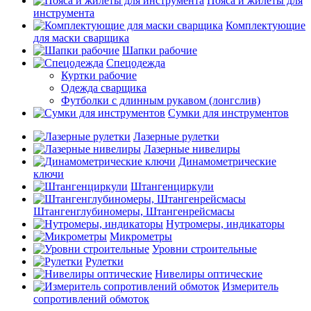
Пояса и жилеты для
инструмента
Комплектующие
для маски сварщика
Шапки рабочие
Спецодежда
Куртки рабочие
Одежда сварщика
Футболки с длинным рукавом (лонгслив)
Сумки для инструментов
Лазерные рулетки
Лазерные нивелиры
Динамометрические
ключи
Штангенциркули
Штангенглубиномеры, Штангенрейсмасы
Нутромеры, индикаторы
Микрометры
Уровни строительные
Рулетки
Нивелиры оптические
Измеритель
сопротивлений обмоток