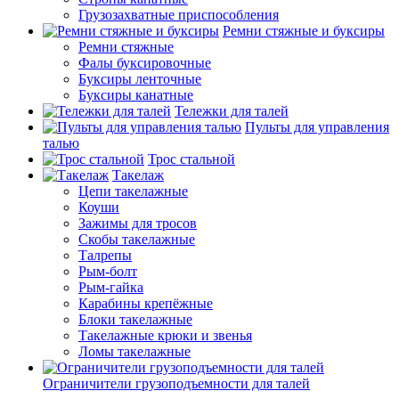
Грузозахватные приспособления
Ремни стяжные и буксиры
Ремни стяжные
Фалы буксировочные
Буксиры ленточные
Буксиры канатные
Тележки для талей
Пульты для управления
талью
Трос стальной
Такелаж
Цепи такелажные
Коуши
Зажимы для тросов
Скобы такелажные
Талрепы
Рым-болт
Рым-гайка
Карабины крепёжные
Блоки такелажные
Такелажные крюки и звенья
Ломы такелажные
Ограничители грузоподъемности для талей