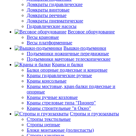
Домкраты гидравлические
Домкраты винтовые
Домкраты реечные
Домкраты пневматические
Гидравлические насосы
Весовое оборудование
Весы крановые
Весы платформенные
Вышки-подъемники
Подъемники ножничные передвижные
Подъемники мачтовые телескопические
Краны и балки
Балки опорные подвесные и концевые
Краны гидравлические ручные
Краны консольные
Краны мостовые, кран-балки подвесные и
опорные
Краны ручные козловые
Краны стреловые типа "Пионер"
Краны строительные "в Окно"
Стропы и грузозахваты
Стропы текстильные
Стропы цепные
Блоки монтажные (полиспасты)
Стропы канатные