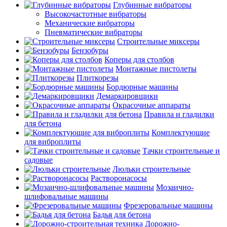
Глубинные вибраторы
Высокочастотные вибраторы
Механические вибраторы
Пневматические вибраторы
Строительные миксеры
Бензобуры
Коперы для столбов
Монтажные пистолеты
Плиткорезы
Бордюрные машины
Демаркировщики
Окрасочные аппараты
Правила и гладилки
для бетона
Комплектующие
для виброплиты
Тачки строительные и
садовые
Люльки строительные
Растворонасосы
Мозаично-
шлифовальные машины
Фрезеровальные машины
Бадья для бетона
Дорожно-