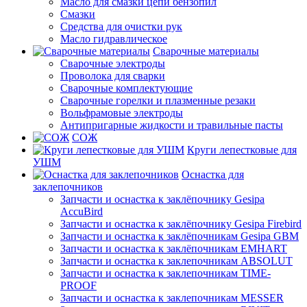
Масло для смазки цепи бензопил
Смазки
Средства для очистки рук
Масло гидравлическое
Сварочные материалы
Сварочные электроды
Проволока для сварки
Сварочные комплектующие
Сварочные горелки и плазменные резаки
Вольфрамовые электроды
Антипригарные жидкости и травильные пасты
СОЖ
Круги лепестковые для
УШМ
Оснастка для
заклепочников
Запчасти и оснастка к заклёпочнику Gesipa
AccuBird
Запчасти и оснастка к заклёпочнику Gesipa Firebird
Запчасти и оснастка к заклёпочникам Gesipa GBM
Запчасти и оснастка к заклёпочникам EMHART
Запчасти и оснастка к заклепочникам ABSOLUT
Запчасти и оснастка к заклепочникам TIME-
PROOF
Запчасти и оснастка к заклепочникам MESSER