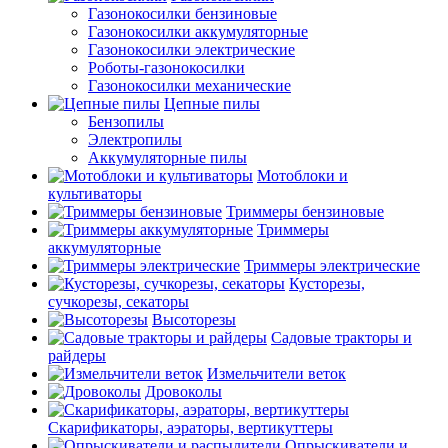
Газонокосилки бензиновые
Газонокосилки аккумуляторные
Газонокосилки электрические
Роботы-газонокосилки
Газонокосилки механические
Цепные пилы
Бензопилы
Электропилы
Аккумуляторные пилы
Мотоблоки и
культиваторы
Триммеры бензиновые
Триммеры
аккумуляторные
Триммеры электрические
Кусторезы,
сучкорезы, секаторы
Высоторезы
Садовые тракторы и
райдеры
Измельчители веток
Дровоколы
Скарификаторы, аэраторы, вертикуттеры
Опрыскиватели и