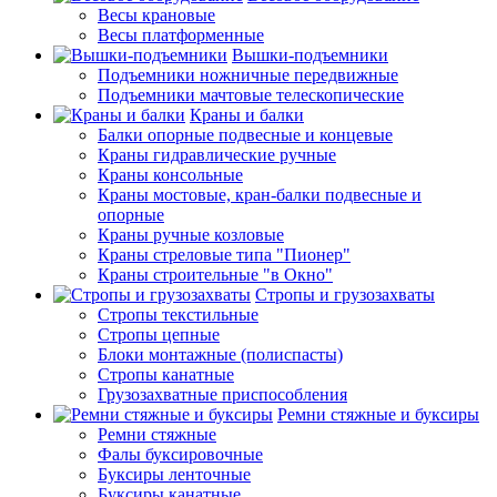
Весы крановые
Весы платформенные
Вышки-подъемники
Подъемники ножничные передвижные
Подъемники мачтовые телескопические
Краны и балки
Балки опорные подвесные и концевые
Краны гидравлические ручные
Краны консольные
Краны мостовые, кран-балки подвесные и
опорные
Краны ручные козловые
Краны стреловые типа "Пионер"
Краны строительные "в Окно"
Стропы и грузозахваты
Стропы текстильные
Стропы цепные
Блоки монтажные (полиспасты)
Стропы канатные
Грузозахватные приспособления
Ремни стяжные и буксиры
Ремни стяжные
Фалы буксировочные
Буксиры ленточные
Буксиры канатные