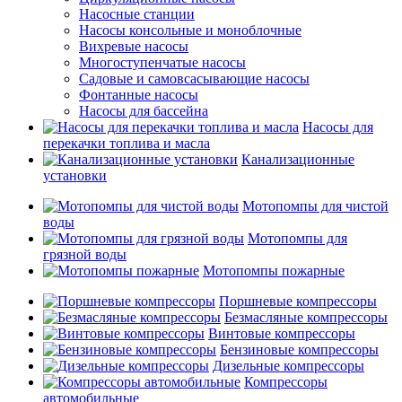
Насосные станции
Насосы консольные и моноблочные
Вихревые насосы
Многоступенчатые насосы
Садовые и самовсасывающие насосы
Фонтанные насосы
Насосы для бассейна
Насосы для
перекачки топлива и масла
Канализационные
установки
Мотопомпы для чистой
воды
Мотопомпы для
грязной воды
Мотопомпы пожарные
Поршневые компрессоры
Безмасляные компрессоры
Винтовые компрессоры
Бензиновые компрессоры
Дизельные компрессоры
Компрессоры
автомобильные