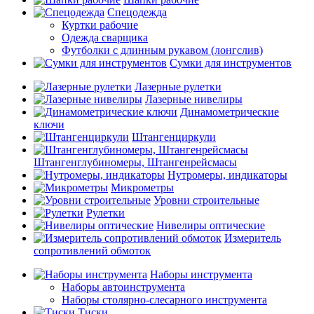
Спецодежда
Куртки рабочие
Одежда сварщика
Футболки с длинным рукавом (лонгслив)
Сумки для инструментов
Лазерные рулетки
Лазерные нивелиры
Динамометрические
ключи
Штангенциркули
Штангенглубиномеры, Штангенрейсмасы
Нутромеры, индикаторы
Микрометры
Уровни строительные
Рулетки
Нивелиры оптические
Измеритель
сопротивлений обмоток
Наборы инструмента
Наборы автоинструмента
Наборы столярно-слесарного инструмента
Тиски