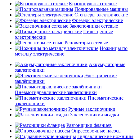
Краскопульты сетевые
Полировальные машины
Степлеры электрические
Фрезеры электрические
Заклепочники сетевые
Пилы цепные
электрические
Реноваторы сетевые
Ножницы по
металлу электрические
Аккумуляторные
заклепочники
Электрические
заклёпочники
Пневмогидравлические заклёпочники
Пневматические
заклепочники
Ручные заклепочники
Заклепочники-насадки
Разгонщики фланцев
Опрессовочные насосы
Гидравлические ножницы