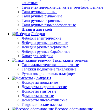
канатные
Тали электрические цепные и тельферы цепные
Тали ручные цепные
Тали ручные рычажные
Тали ручные червячные
Тали ручные взрывобезопасные
Штанги для талей
Лебедки
Лебедки электрические
Лебедки ручные рычажные
Лебедки ручные червячные
Лебедки ручные барабанные
Канат для лебедки
Такелажные тележки
Такелажные тележки поворотные
Тележки подкатные такелажные
Ручки для роликовых платформ
Домкраты
Домкраты подкатные
Домкраты гидравлические
Домкраты винтовые
Домкраты реечные
Домкраты пневматические
Гидравлические насосы
Весовое оборудование