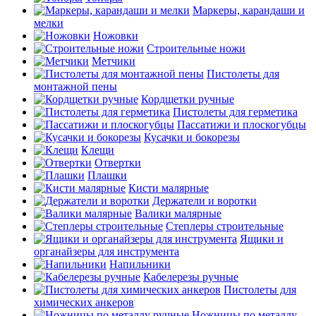
Маркеры, карандаши и
мелки
Ножовки
Строительные ножи
Метчики
Пистолеты для
монтажной пены
Кордщетки ручные
Пистолеты для герметика
Пассатижи и плоскогубцы
Кусачки и бокорезы
Клещи
Отвертки
Плашки
Кисти малярные
Держатели и воротки
Валики малярные
Степлеры строительные
Ящики и
органайзеры для инструмента
Напильники
Кабелерезы ручные
Пистолеты для
химических анкеров
Ножницы по металлу