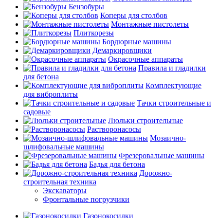
Бензобуры
Коперы для столбов
Монтажные пистолеты
Плиткорезы
Бордюрные машины
Демаркировщики
Окрасочные аппараты
Правила и гладилки
для бетона
Комплектующие
для виброплиты
Тачки строительные и
садовые
Люльки строительные
Растворонасосы
Мозаично-
шлифовальные машины
Фрезеровальные машины
Бадья для бетона
Дорожно-
строительная техника
Экскаваторы
Фронтальные погрузчики
Газонокосилки