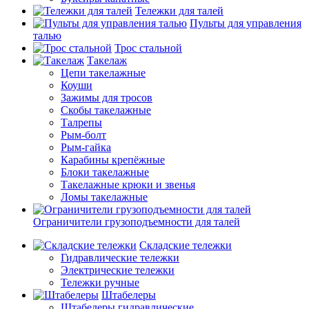
Тележки для талей
Пульты для управления
талью
Трос стальной
Такелаж
Цепи такелажные
Коуши
Зажимы для тросов
Скобы такелажные
Талрепы
Рым-болт
Рым-гайка
Карабины крепёжные
Блоки такелажные
Такелажные крюки и звенья
Ломы такелажные
Ограничители грузоподъемности для талей
Складские тележки
Гидравлические тележки
Электрические тележки
Тележки ручные
Штабелеры
Штабелеры гидравлические