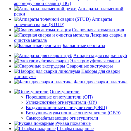
аргонодуговой сварки (TIG)
Аппараты плазменной
резки
Аппараты
точечной сварки (STUD)
Сварочная автоматизация
Лазерная сварка и
очистка металла
Балластные реостаты
Аппараты для сварки труб
Электромуфтовая сварка
Сварочные экструдеры
Наборы для сварки
линолеума
Фены для сварки пластика
Огнетушители
Порошковые огнетушители (ОП)
Углекислотные огнетушители (ОУ)
Воздушно-пенные огнетушители (ОВП)
Воздушно-эмульсионные огнетушители (ОВЭ)
Самосрабатывающие огнетушители
Рукава пожарные
Шкафы пожарные