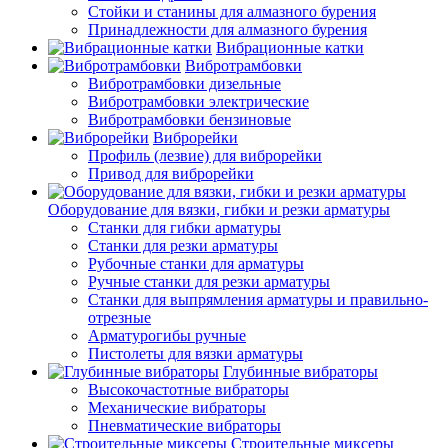
Стойки и станины для алмазного бурения
Принадлежности для алмазного бурения
Вибрационные катки
Вибротрамбовки
Вибротрамбовки дизельные
Вибротрамбовки электрические
Вибротрамбовки бензиновые
Виброрейки
Профиль (лезвие) для виброрейки
Привод для виброрейки
Оборудование для вязки, гибки и резки арматуры
Станки для гибки арматуры
Станки для резки арматуры
Рубочные станки для арматуры
Ручные станки для резки арматуры
Станки для выпрямления арматуры и правильно-
отрезные
Арматурогибы ручные
Пистолеты для вязки арматуры
Глубинные вибраторы
Высокочастотные вибраторы
Механические вибраторы
Пневматические вибраторы
Строительные миксеры