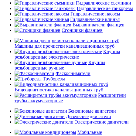
Гидравлические съемники
Гидравлические гайкорезы
Гидравлические насосы
Гидравлические клинья
Выравниватели фланцев
Сгонщики фланцев
Машины для прочистки канализационных труб
Клуппы
резьбонарезные электрические
Клуппы
резьбонарезные ручные
Фаскосниматели
Труборезы
Видеодиагностика канализационных труб
Расширители
трубы аккумуляторные
Бензиновые двигатели
Дизельные двигатели
Электрические двигатели
Мобильные