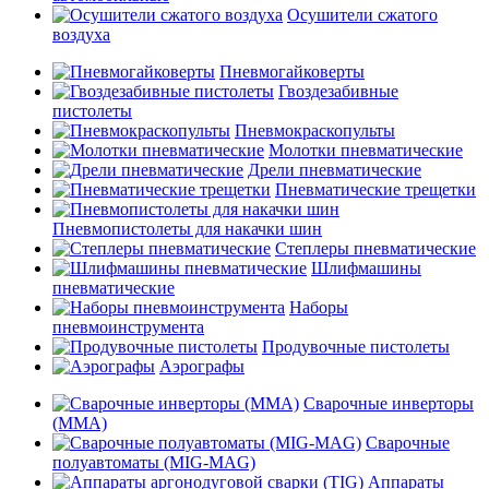
Осушители сжатого
воздуха
Пневмогайковерты
Гвоздезабивные
пистолеты
Пневмокраскопульты
Молотки пневматические
Дрели пневматические
Пневматические трещетки
Пневмопистолеты для накачки шин
Степлеры пневматические
Шлифмашины
пневматические
Наборы
пневмоинструмента
Продувочные пистолеты
Аэрографы
Сварочные инверторы
(MMA)
Сварочные
полуавтоматы (MIG-MAG)
Аппараты