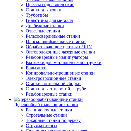
Прессы гидравлические
Станки для ковки
Трубогибы
Гильотины для металла
Долбежные станки
Отрезные станки
Рельсосверлильные станки
Плоскошлифовальные станки
Обрабатывающие центры с ЧПУ
Оптоволоконные лазерные станки
Резьбонарезные манипуляторы
Вытяжки для металлической стружки
Рольганги
Копировально-прошивные станки
Электроэрозионные станки
Станки тоннельной сборки
Станки для отверстий в трубе
Резьбонарезные станки
Деревообрабатывающие станки
Распиловочные станки
Строгальные станки
Токарные станки по дереву
Стружкоотсосы
Сверлильные станки по дереву