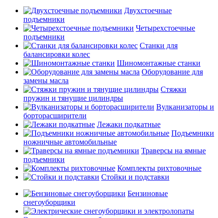
Двухстоечные
подъемники
Четырехстоечные
подъемники
Станки для
балансировки колес
Шиномонтажные станки
Оборудование для
замены масла
Стяжки
пружин и тянущие цилиндры
Вулканизаторы и
борторасширители
Лежаки подкатные
Подъемники
ножничные автомобильные
Траверсы на ямные
подъемники
Комплекты рихтовочные
Стойки и подставки
Бензиновые
снегоуборщики