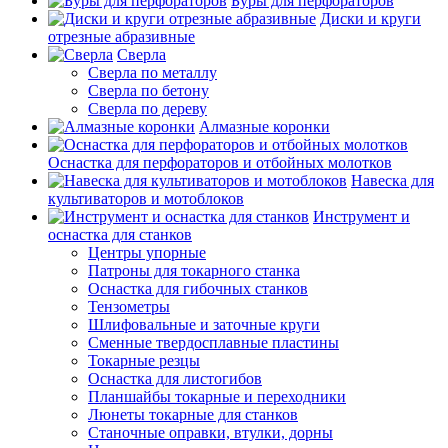
Буры для перфораторов
Диски и круги
отрезные абразивные
Сверла
Сверла по металлу
Сверла по бетону
Сверла по дереву
Алмазные коронки
Оснастка для перфораторов и отбойных молотков
Навеска для
культиваторов и мотоблоков
Инструмент и
оснастка для станков
Центры упорные
Патроны для токарного станка
Оснастка для гибочных станков
Тензометры
Шлифовальные и заточные круги
Сменные твердосплавные пластины
Токарные резцы
Оснастка для листогибов
Планшайбы токарные и переходники
Люнеты токарные для станков
Станочные оправки, втулки, дорны