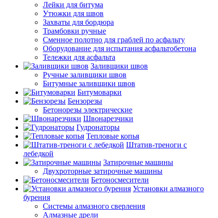
Лейки для битума
Утюжки для швов
Захваты для бордюра
Трамбовки ручные
Сменное полотно для граблей по асфальту
Оборудование для испытания асфальтобетона
Тележки для асфальта
Заливщики швов
Ручные заливщики швов
Битумные заливщики швов
Битумоварки
Бензорезы
Бетонорезы электрические
Швонарезчики
Гудронаторы
Тепловые копья
Штатив-треноги с
лебедкой
Затирочные машины
Двухроторные затирочные машины
Бетоносмесители
Установки алмазного
бурения
Системы алмазного сверления
Алмазные дрели