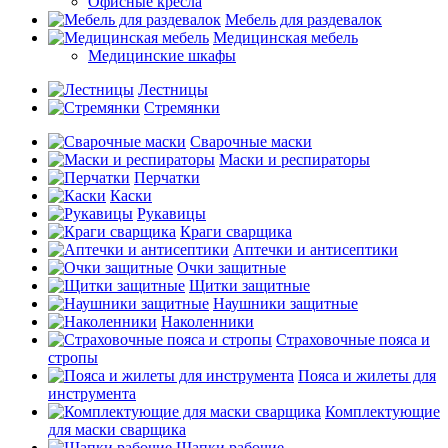
Офисные кресла
Мебель для раздевалок
Медицинская мебель
Медицинские шкафы
Лестницы
Стремянки
Сварочные маски
Маски и респираторы
Перчатки
Каски
Рукавицы
Краги сварщика
Аптечки и антисептики
Очки защитные
Щитки защитные
Наушники защитные
Наколенники
Страховочные пояса и
стропы
Пояса и жилеты для
инструмента
Комплектующие
для маски сварщика
Шапки рабочие