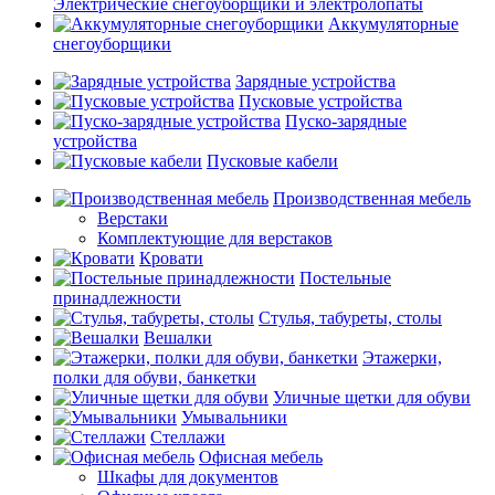
Электрические снегоуборщики и электролопаты
Аккумуляторные
снегоуборщики
Зарядные устройства
Пусковые устройства
Пуско-зарядные
устройства
Пусковые кабели
Производственная мебель
Верстаки
Комплектующие для верстаков
Кровати
Постельные
принадлежности
Стулья, табуреты, столы
Вешалки
Этажерки,
полки для обуви, банкетки
Уличные щетки для обуви
Умывальники
Стеллажи
Офисная мебель
Шкафы для документов