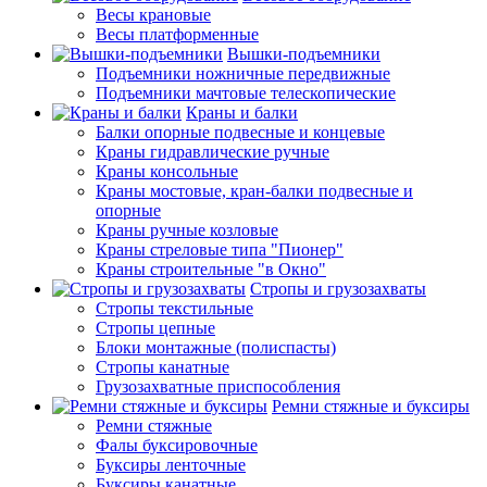
Весы крановые
Весы платформенные
Вышки-подъемники
Подъемники ножничные передвижные
Подъемники мачтовые телескопические
Краны и балки
Балки опорные подвесные и концевые
Краны гидравлические ручные
Краны консольные
Краны мостовые, кран-балки подвесные и
опорные
Краны ручные козловые
Краны стреловые типа "Пионер"
Краны строительные "в Окно"
Стропы и грузозахваты
Стропы текстильные
Стропы цепные
Блоки монтажные (полиспасты)
Стропы канатные
Грузозахватные приспособления
Ремни стяжные и буксиры
Ремни стяжные
Фалы буксировочные
Буксиры ленточные
Буксиры канатные