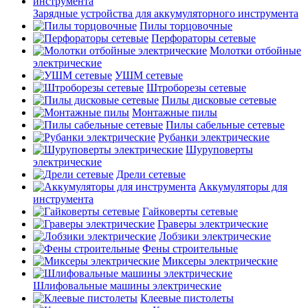
Зарядные устройства для аккумуляторного инструмента
Пилы торцовочные
Перфораторы сетевые
Молотки отбойные
электрические
УШМ сетевые
Штроборезы сетевые
Пилы дисковые сетевые
Монтажные пилы
Пилы сабельные сетевые
Рубанки электрические
Шуруповерты
электрические
Дрели сетевые
Аккумуляторы для
инструмента
Гайковерты сетевые
Граверы электрические
Лобзики электрические
Фены строительные
Миксеры электрические
Шлифовальные машины электрические
Клеевые пистолеты