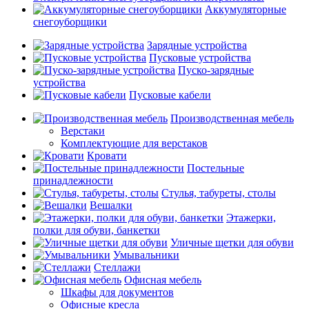
Аккумуляторные
снегоуборщики
Зарядные устройства
Пусковые устройства
Пуско-зарядные
устройства
Пусковые кабели
Производственная мебель
Верстаки
Комплектующие для верстаков
Кровати
Постельные
принадлежности
Стулья, табуреты, столы
Вешалки
Этажерки,
полки для обуви, банкетки
Уличные щетки для обуви
Умывальники
Стеллажи
Офисная мебель
Шкафы для документов
Офисные кресла