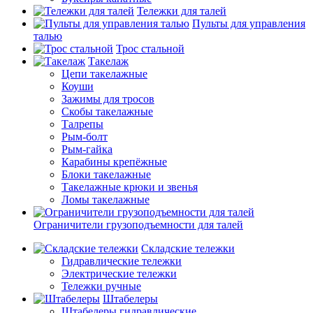
Тележки для талей
Пульты для управления
талью
Трос стальной
Такелаж
Цепи такелажные
Коуши
Зажимы для тросов
Скобы такелажные
Талрепы
Рым-болт
Рым-гайка
Карабины крепёжные
Блоки такелажные
Такелажные крюки и звенья
Ломы такелажные
Ограничители грузоподъемности для талей
Складские тележки
Гидравлические тележки
Электрические тележки
Тележки ручные
Штабелеры
Штабелеры гидравлические