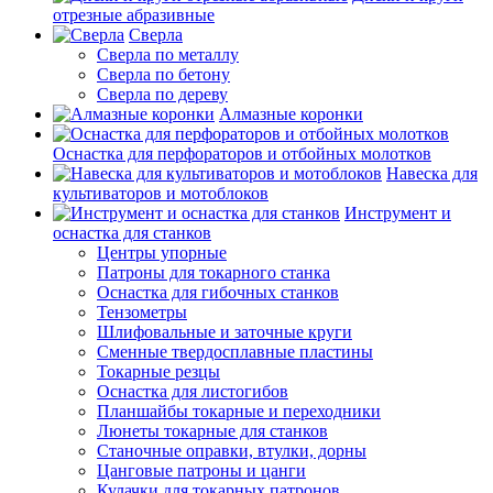
отрезные абразивные
Сверла
Сверла по металлу
Сверла по бетону
Сверла по дереву
Алмазные коронки
Оснастка для перфораторов и отбойных молотков
Навеска для
культиваторов и мотоблоков
Инструмент и
оснастка для станков
Центры упорные
Патроны для токарного станка
Оснастка для гибочных станков
Тензометры
Шлифовальные и заточные круги
Сменные твердосплавные пластины
Токарные резцы
Оснастка для листогибов
Планшайбы токарные и переходники
Люнеты токарные для станков
Станочные оправки, втулки, дорны
Цанговые патроны и цанги
Кулачки для токарных патронов