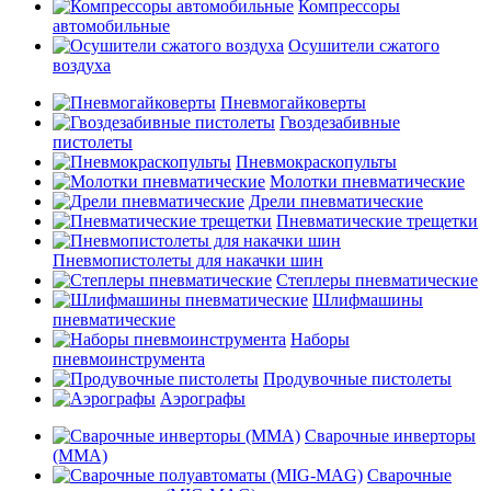
Компрессоры
автомобильные
Осушители сжатого
воздуха
Пневмогайковерты
Гвоздезабивные
пистолеты
Пневмокраскопульты
Молотки пневматические
Дрели пневматические
Пневматические трещетки
Пневмопистолеты для накачки шин
Степлеры пневматические
Шлифмашины
пневматические
Наборы
пневмоинструмента
Продувочные пистолеты
Аэрографы
Сварочные инверторы
(MMA)
Сварочные