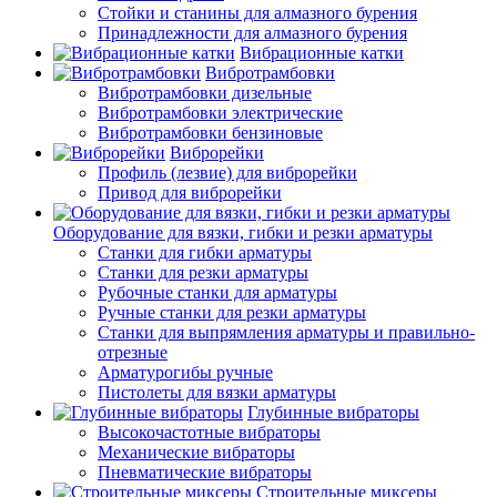
Стойки и станины для алмазного бурения
Принадлежности для алмазного бурения
Вибрационные катки
Вибротрамбовки
Вибротрамбовки дизельные
Вибротрамбовки электрические
Вибротрамбовки бензиновые
Виброрейки
Профиль (лезвие) для виброрейки
Привод для виброрейки
Оборудование для вязки, гибки и резки арматуры
Станки для гибки арматуры
Станки для резки арматуры
Рубочные станки для арматуры
Ручные станки для резки арматуры
Станки для выпрямления арматуры и правильно-
отрезные
Арматурогибы ручные
Пистолеты для вязки арматуры
Глубинные вибраторы
Высокочастотные вибраторы
Механические вибраторы
Пневматические вибраторы
Строительные миксеры