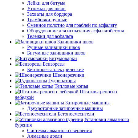
Лейки для битума
Утюжки для швов
Захваты для бордюра
Трамбовки ручные
Сменное полотно для граблей по асфальту
Оборудование для испытания асфальтобетона
Тележки для асфальта
Заливщики швов
Ручные заливщики швов
Битумные заливщики швов
Битумоварки
Бензорезы
Бетонорезы электрические
Швонарезчики
Гудронаторы
Тепловые копья
Штатив-треноги с
лебедкой
Затирочные машины
Двухроторные затирочные машины
Бетоносмесители
Установки алмазного
бурения
Системы алмазного сверления
Алмазные дрели