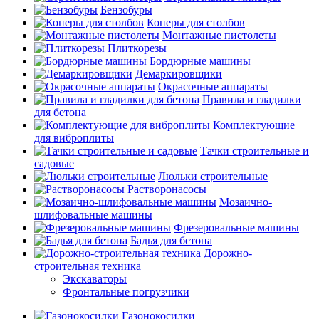
Бензобуры
Коперы для столбов
Монтажные пистолеты
Плиткорезы
Бордюрные машины
Демаркировщики
Окрасочные аппараты
Правила и гладилки
для бетона
Комплектующие
для виброплиты
Тачки строительные и
садовые
Люльки строительные
Растворонасосы
Мозаично-
шлифовальные машины
Фрезеровальные машины
Бадья для бетона
Дорожно-
строительная техника
Экскаваторы
Фронтальные погрузчики
Газонокосилки