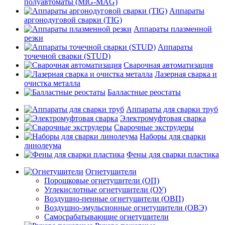
полуавтоматы (MIG-MAG)
Аппараты
аргонодуговой сварки (TIG)
Аппараты плазменной
резки
Аппараты
точечной сварки (STUD)
Сварочная автоматизация
Лазерная сварка и
очистка металла
Балластные реостаты
Аппараты для сварки труб
Электромуфтовая сварка
Сварочные экструдеры
Наборы для сварки
линолеума
Фены для сварки пластика
Огнетушители
Порошковые огнетушители (ОП)
Углекислотные огнетушители (ОУ)
Воздушно-пенные огнетушители (ОВП)
Воздушно-эмульсионные огнетушители (ОВЭ)
Самосрабатывающие огнетушители