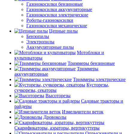
Газонокосилки бензиновые
Газонокосилки аккумуляторные
Газонокосилки электрические
Роботы-газонокосилки
Газонокосилки механические
Цепные пилы
Бензопилы
Электропилы
Аккумуляторные пилы
Мотоблоки и
культиваторы
Триммеры бензиновые
Триммеры
аккумуляторные
Триммеры электрические
Кусторезы,
сучкорезы, секаторы
Высоторезы
Садовые тракторы и
райдеры
Измельчители веток
Дровоколы
Скарификаторы, аэраторы, вертикуттеры
Опрыскиватели и