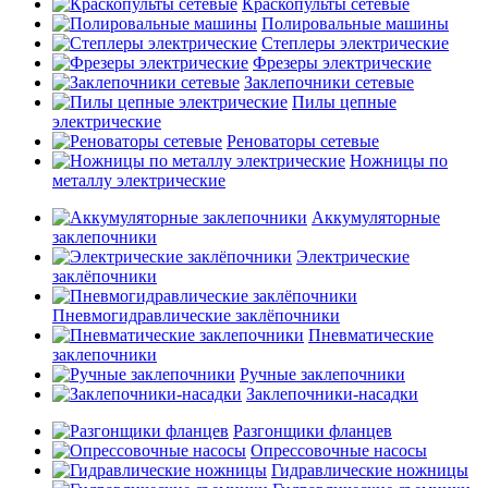
Краскопульты сетевые
Полировальные машины
Степлеры электрические
Фрезеры электрические
Заклепочники сетевые
Пилы цепные
электрические
Реноваторы сетевые
Ножницы по
металлу электрические
Аккумуляторные
заклепочники
Электрические
заклёпочники
Пневмогидравлические заклёпочники
Пневматические
заклепочники
Ручные заклепочники
Заклепочники-насадки
Разгонщики фланцев
Опрессовочные насосы
Гидравлические ножницы