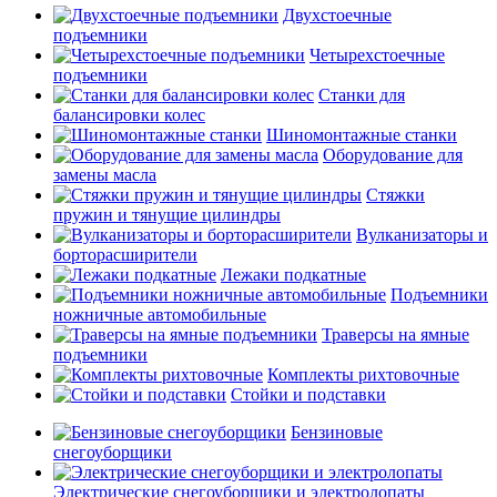
Двухстоечные
подъемники
Четырехстоечные
подъемники
Станки для
балансировки колес
Шиномонтажные станки
Оборудование для
замены масла
Стяжки
пружин и тянущие цилиндры
Вулканизаторы и
борторасширители
Лежаки подкатные
Подъемники
ножничные автомобильные
Траверсы на ямные
подъемники
Комплекты рихтовочные
Стойки и подставки
Бензиновые
снегоуборщики
Электрические снегоуборщики и электролопаты