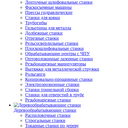
Ленточные шлифовальные станки
Фаскосъемные машины
Прессы гидравлические
Станки для ковки
Трубогибы
Гильотины для металла
Долбежные станки
Отрезные станки
Рельсосверлильные станки
Плоскошлифовальные станки
Обрабатывающие центры с ЧПУ
Оптоволоконные лазерные станки
Резьбонарезные манипуляторы
Вытяжки для металлической стружки
Рольганги
Копировально-прошивные станки
Электроэрозионные станки
Станки тоннельной сборки
Станки для отверстий в трубе
Резьбонарезные станки
Деревообрабатывающие станки
Распиловочные станки
Строгальные станки
Токарные станки по дереву