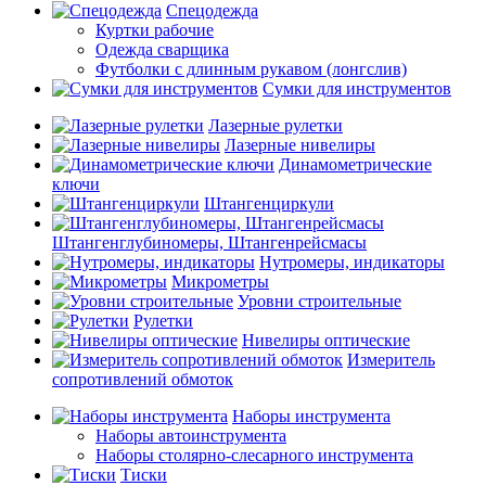
Спецодежда
Куртки рабочие
Одежда сварщика
Футболки с длинным рукавом (лонгслив)
Сумки для инструментов
Лазерные рулетки
Лазерные нивелиры
Динамометрические
ключи
Штангенциркули
Штангенглубиномеры, Штангенрейсмасы
Нутромеры, индикаторы
Микрометры
Уровни строительные
Рулетки
Нивелиры оптические
Измеритель
сопротивлений обмоток
Наборы инструмента
Наборы автоинструмента
Наборы столярно-слесарного инструмента
Тиски