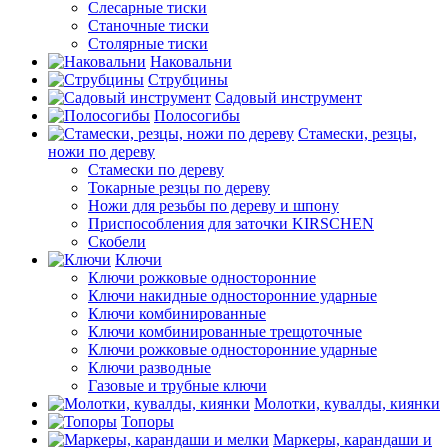
Слесарные тиски
Станочные тиски
Столярные тиски
Наковальни
Струбцины
Садовый инструмент
Полосогибы
Стамески, резцы,
ножи по дереву
Стамески по дереву
Токарные резцы по дереву
Ножи для резьбы по дереву и шпону
Приспособления для заточки KIRSCHEN
Скобели
Ключи
Ключи рожковые односторонние
Ключи накидные односторонние ударные
Ключи комбинированные
Ключи комбинированные трещоточные
Ключи рожковые односторонние ударные
Ключи разводные
Газовые и трубные ключи
Молотки, кувалды, киянки
Топоры
Маркеры, карандаши и