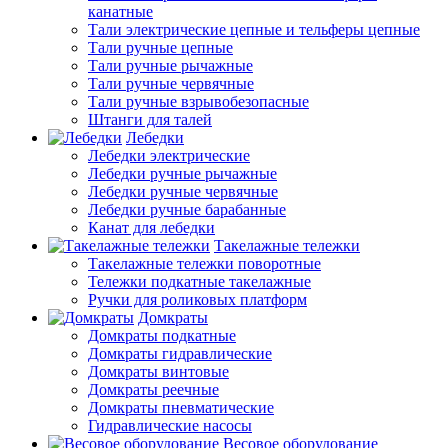
канатные
Тали электрические цепные и тельферы цепные
Тали ручные цепные
Тали ручные рычажные
Тали ручные червячные
Тали ручные взрывобезопасные
Штанги для талей
Лебедки
Лебедки электрические
Лебедки ручные рычажные
Лебедки ручные червячные
Лебедки ручные барабанные
Канат для лебедки
Такелажные тележки
Такелажные тележки поворотные
Тележки подкатные такелажные
Ручки для роликовых платформ
Домкраты
Домкраты подкатные
Домкраты гидравлические
Домкраты винтовые
Домкраты реечные
Домкраты пневматические
Гидравлические насосы
Весовое оборудование