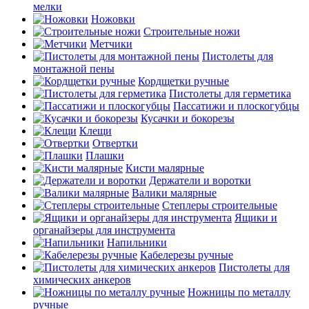
мелки
Ножовки
Строительные ножи
Метчики
Пистолеты для
монтажной пены
Кордщетки ручные
Пистолеты для герметика
Пассатижи и плоскогубцы
Кусачки и бокорезы
Клещи
Отвертки
Плашки
Кисти малярные
Держатели и воротки
Валики малярные
Степлеры строительные
Ящики и
органайзеры для инструмента
Напильники
Кабелерезы ручные
Пистолеты для
химических анкеров
Ножницы по металлу
ручные