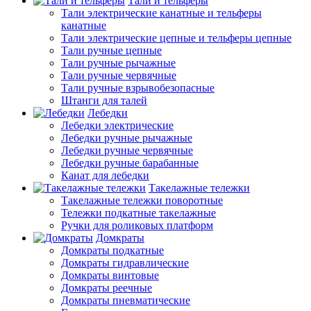
Тали и тельферы
Тали электрические канатные и тельферы
канатные
Тали электрические цепные и тельферы цепные
Тали ручные цепные
Тали ручные рычажные
Тали ручные червячные
Тали ручные взрывобезопасные
Штанги для талей
Лебедки
Лебедки электрические
Лебедки ручные рычажные
Лебедки ручные червячные
Лебедки ручные барабанные
Канат для лебедки
Такелажные тележки
Такелажные тележки поворотные
Тележки подкатные такелажные
Ручки для роликовых платформ
Домкраты
Домкраты подкатные
Домкраты гидравлические
Домкраты винтовые
Домкраты реечные
Домкраты пневматические