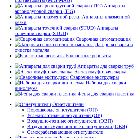
полуавтоматы (MIG-MAG)
Аппараты
аргонодуговой сварки (TIG)
Аппараты плазменной
резки
Аппараты
точечной сварки (STUD)
Сварочная автоматизация
Лазерная сварка и
очистка металла
Балластные реостаты
Аппараты для сварки труб
Электромуфтовая сварка
Сварочные экструдеры
Наборы для сварки
линолеума
Фены для сварки пластика
Огнетушители
Порошковые огнетушители (ОП)
Углекислотные огнетушители (ОУ)
Воздушно-пенные огнетушители (ОВП)
Воздушно-эмульсионные огнетушители (ОВЭ)
Самосрабатывающие огнетушители
Рукава пожарные