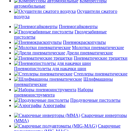
Компрессоры
автомобильные
Осушители сжатого
воздуха
Пневмогайковерты
Гвоздезабивные
пистолеты
Пневмокраскопульты
Молотки пневматические
Дрели пневматические
Пневматические трещетки
Пневмопистолеты для накачки шин
Степлеры пневматические
Шлифмашины
пневматические
Наборы
пневмоинструмента
Продувочные пистолеты
Аэрографы
Сварочные инверторы
(MMA)
Сварочные