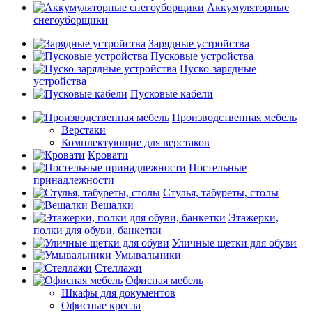
Аккумуляторные
снегоуборщики
Зарядные устройства
Пусковые устройства
Пуско-зарядные
устройства
Пусковые кабели
Производственная мебель
Верстаки
Комплектующие для верстаков
Кровати
Постельные
принадлежности
Стулья, табуреты, столы
Вешалки
Этажерки,
полки для обуви, банкетки
Уличные щетки для обуви
Умывальники
Стеллажи
Офисная мебель
Шкафы для документов
Офисные кресла