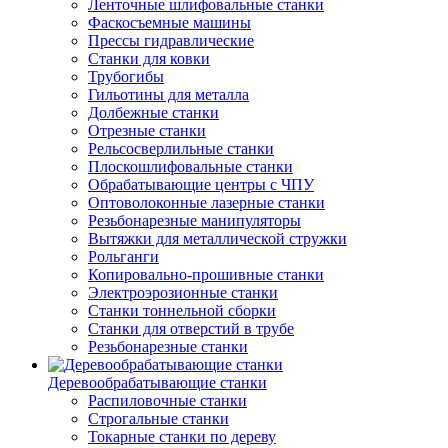
Ленточные шлифовальные станки
Фаскосъемные машины
Прессы гидравлические
Станки для ковки
Трубогибы
Гильотины для металла
Долбежные станки
Отрезные станки
Рельсосверлильные станки
Плоскошлифовальные станки
Обрабатывающие центры с ЧПУ
Оптоволоконные лазерные станки
Резьбонарезные манипуляторы
Вытяжки для металлической стружки
Рольганги
Копировально-прошивные станки
Электроэрозионные станки
Станки тоннельной сборки
Станки для отверстий в трубе
Резьбонарезные станки
Деревообрабатывающие станки
Распиловочные станки
Строгальные станки
Токарные станки по дереву