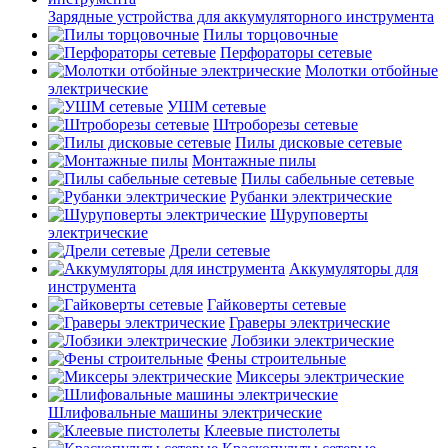
Зарядные устройства для аккумуляторного инструмента
Пилы торцовочные
Перфораторы сетевые
Молотки отбойные
электрические
УШМ сетевые
Штроборезы сетевые
Пилы дисковые сетевые
Монтажные пилы
Пилы сабельные сетевые
Рубанки электрические
Шуруповерты
электрические
Дрели сетевые
Аккумуляторы для
инструмента
Гайковерты сетевые
Граверы электрические
Лобзики электрические
Фены строительные
Миксеры электрические
Шлифовальные машины электрические
Клеевые пистолеты