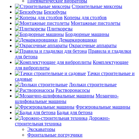
Пневматические вибраторы
Строительные миксеры
Бензобуры
Коперы для столбов
Монтажные пистолеты
Плиткорезы
Бордюрные машины
Демаркировщики
Окрасочные аппараты
Правила и гладилки
для бетона
Комплектующие
для виброплиты
Тачки строительные и
садовые
Люльки строительные
Растворонасосы
Мозаично-
шлифовальные машины
Фрезеровальные машины
Бадья для бетона
Дорожно-
строительная техника
Экскаваторы
Фронтальные погрузчики