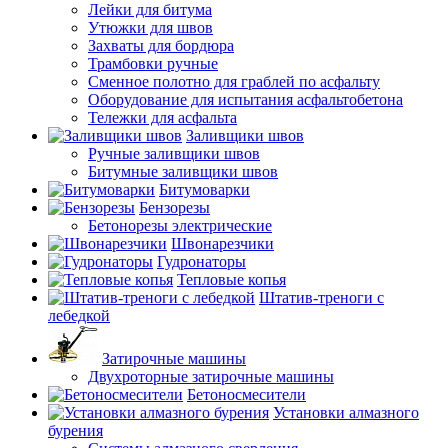
Лейки для битума
Утюжки для швов
Захваты для бордюра
Трамбовки ручные
Сменное полотно для граблей по асфальту
Оборудование для испытания асфальтобетона
Тележки для асфальта
Заливщики швов
Ручные заливщики швов
Битумные заливщики швов
Битумоварки
Бензорезы
Бетонорезы электрические
Швонарезчики
Гудронаторы
Тепловые копья
Штатив-треноги с
лебедкой
Затирочные машины
Двухроторные затирочные машины
Бетоносмесители
Установки алмазного
бурения