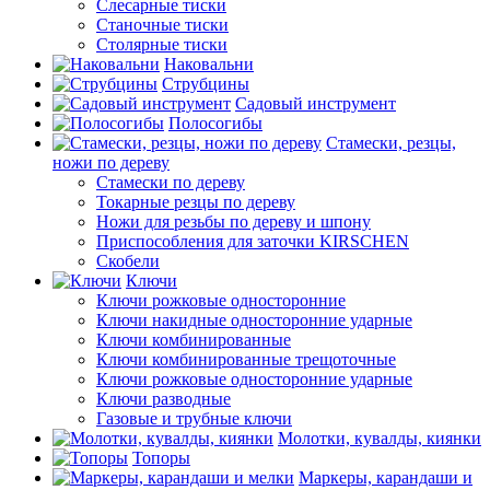
Слесарные тиски
Станочные тиски
Столярные тиски
Наковальни
Струбцины
Садовый инструмент
Полосогибы
Стамески, резцы,
ножи по дереву
Стамески по дереву
Токарные резцы по дереву
Ножи для резьбы по дереву и шпону
Приспособления для заточки KIRSCHEN
Скобели
Ключи
Ключи рожковые односторонние
Ключи накидные односторонние ударные
Ключи комбинированные
Ключи комбинированные трещоточные
Ключи рожковые односторонние ударные
Ключи разводные
Газовые и трубные ключи
Молотки, кувалды, киянки
Топоры
Маркеры, карандаши и