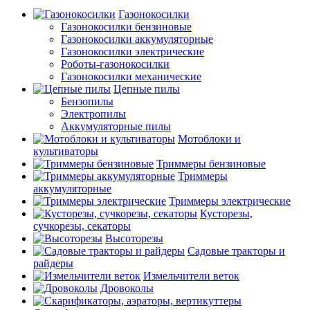
Газонокосилки
Газонокосилки бензиновые
Газонокосилки аккумуляторные
Газонокосилки электрические
Роботы-газонокосилки
Газонокосилки механические
Цепные пилы
Бензопилы
Электропилы
Аккумуляторные пилы
Мотоблоки и
культиваторы
Триммеры бензиновые
Триммеры
аккумуляторные
Триммеры электрические
Кусторезы,
сучкорезы, секаторы
Высоторезы
Садовые тракторы и
райдеры
Измельчители веток
Дровоколы