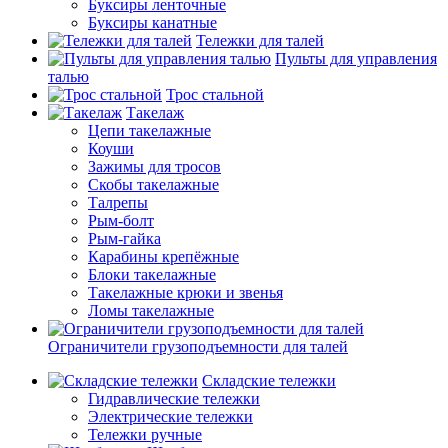
Буксиры ленточные
Буксиры канатные
Тележки для талей
Пульты для управления
талью
Трос стальной
Такелаж
Цепи такелажные
Коуши
Зажимы для тросов
Скобы такелажные
Талрепы
Рым-болт
Рым-гайка
Карабины крепёжные
Блоки такелажные
Такелажные крюки и звенья
Ломы такелажные
Ограничители грузоподъемности для талей
Складские тележки
Гидравлические тележки
Электрические тележки
Тележки ручные