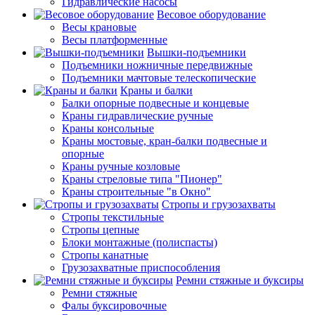
Гидравлические насосы
Весовое оборудование
Весы крановые
Весы платформенные
Вышки-подъемники
Подъемники ножничные передвижные
Подъемники мачтовые телескопические
Краны и балки
Балки опорные подвесные и концевые
Краны гидравлические ручные
Краны консольные
Краны мостовые, кран-балки подвесные и
опорные
Краны ручные козловые
Краны стреловые типа "Пионер"
Краны строительные "в Окно"
Стропы и грузозахваты
Стропы текстильные
Стропы цепные
Блоки монтажные (полиспасты)
Стропы канатные
Грузозахватные приспособления
Ремни стяжные и буксиры
Ремни стяжные
Фалы буксировочные