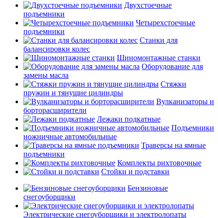
Двухстоечные
подъемники
Четырехстоечные
подъемники
Станки для
балансировки колес
Шиномонтажные станки
Оборудование для
замены масла
Стяжки
пружин и тянущие цилиндры
Вулканизаторы и
борторасширители
Лежаки подкатные
Подъемники
ножничные автомобильные
Траверсы на ямные
подъемники
Комплекты рихтовочные
Стойки и подставки
Бензиновые
снегоуборщики
Электрические снегоуборщики и электролопаты