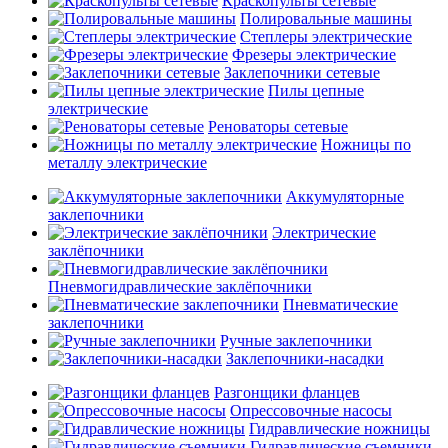
Краскопульты сетевые
Полировальные машины
Степлеры электрические
Фрезеры электрические
Заклепочники сетевые
Пилы цепные
электрические
Реноваторы сетевые
Ножницы по
металлу электрические
Аккумуляторные
заклепочники
Электрические
заклёпочники
Пневмогидравлические заклёпочники
Пневматические
заклепочники
Ручные заклепочники
Заклепочники-насадки
Разгонщики фланцев
Опрессовочные насосы
Гидравлические ножницы
Гидравлические съемники