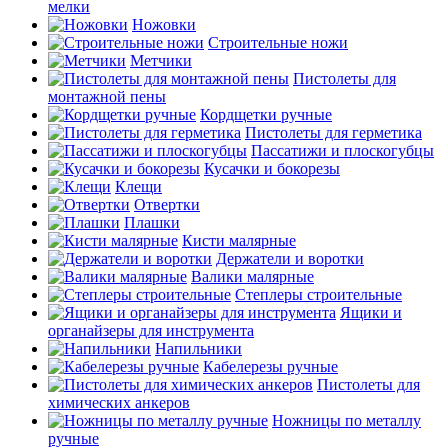
мелки
Ножовки
Строительные ножи
Метчики
Пистолеты для
монтажной пены
Кордщетки ручные
Пистолеты для герметика
Пассатижи и плоскогубцы
Кусачки и бокорезы
Клещи
Отвертки
Плашки
Кисти малярные
Держатели и воротки
Валики малярные
Степлеры строительные
Ящики и
органайзеры для инструмента
Напильники
Кабелерезы ручные
Пистолеты для
химических анкеров
Ножницы по металлу
ручные