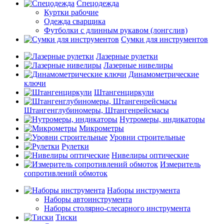
Спецодежда
Куртки рабочие
Одежда сварщика
Футболки с длинным рукавом (лонгслив)
Сумки для инструментов
Лазерные рулетки
Лазерные нивелиры
Динамометрические
ключи
Штангенциркули
Штангенглубиномеры, Штангенрейсмасы
Нутромеры, индикаторы
Микрометры
Уровни строительные
Рулетки
Нивелиры оптические
Измеритель
сопротивлений обмоток
Наборы инструмента
Наборы автоинструмента
Наборы столярно-слесарного инструмента
Тиски