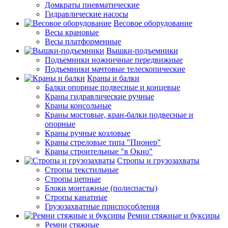
Домкраты пневматические
Гидравлические насосы
Весовое оборудование
Весы крановые
Весы платформенные
Вышки-подъемники
Подъемники ножничные передвижные
Подъемники мачтовые телескопические
Краны и балки
Балки опорные подвесные и концевые
Краны гидравлические ручные
Краны консольные
Краны мостовые, кран-балки подвесные и
опорные
Краны ручные козловые
Краны стреловые типа "Пионер"
Краны строительные "в Окно"
Стропы и грузозахваты
Стропы текстильные
Стропы цепные
Блоки монтажные (полиспасты)
Стропы канатные
Грузозахватные приспособления
Ремни стяжные и буксиры
Ремни стяжные