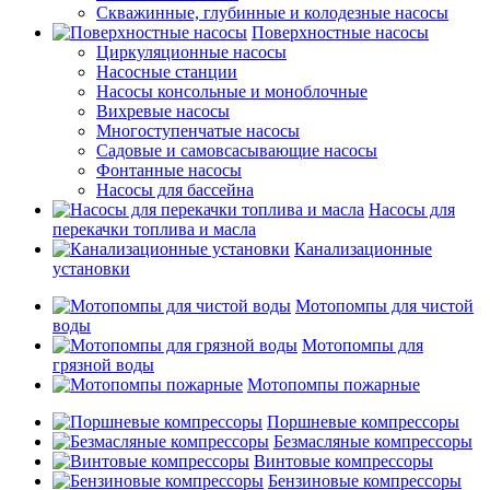
Скважинные, глубинные и колодезные насосы
Поверхностные насосы
Циркуляционные насосы
Насосные станции
Насосы консольные и моноблочные
Вихревые насосы
Многоступенчатые насосы
Садовые и самовсасывающие насосы
Фонтанные насосы
Насосы для бассейна
Насосы для
перекачки топлива и масла
Канализационные
установки
Мотопомпы для чистой
воды
Мотопомпы для
грязной воды
Мотопомпы пожарные
Поршневые компрессоры
Безмасляные компрессоры
Винтовые компрессоры
Бензиновые компрессоры