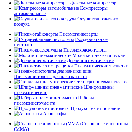
Дизельные компрессоры
Компрессоры
автомобильные
Осушители сжатого
воздуха
Пневмогайковерты
Гвоздезабивные
пистолеты
Пневмокраскопульты
Молотки пневматические
Дрели пневматические
Пневматические трещетки
Пневмопистолеты для накачки шин
Степлеры пневматические
Шлифмашины
пневматические
Наборы
пневмоинструмента
Продувочные пистолеты
Аэрографы
Сварочные инверторы
(MMA)