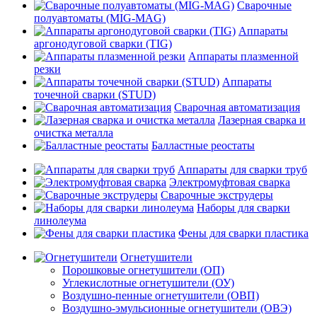
Сварочные
полуавтоматы (MIG-MAG)
Аппараты
аргонодуговой сварки (TIG)
Аппараты плазменной
резки
Аппараты
точечной сварки (STUD)
Сварочная автоматизация
Лазерная сварка и
очистка металла
Балластные реостаты
Аппараты для сварки труб
Электромуфтовая сварка
Сварочные экструдеры
Наборы для сварки
линолеума
Фены для сварки пластика
Огнетушители
Порошковые огнетушители (ОП)
Углекислотные огнетушители (ОУ)
Воздушно-пенные огнетушители (ОВП)
Воздушно-эмульсионные огнетушители (ОВЭ)