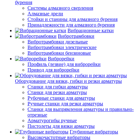
бурения
Системы алмазного сверления
Алмазные дрели
Стойки и станины для алмазного бурения
Принадлежности для алмазного бурения
Вибрационные катки
Вибротрамбовки
Вибротрамбовки дизельные
Вибротрамбовки электрические
Вибротрамбовки бензиновые
Виброрейки
Профиль (лезвие) для виброрейки
Привод для виброрейки
Оборудование для вязки, гибки и резки арматуры
Станки для гибки арматуры
Станки для резки арматуры
Рубочные станки для арматуры
Ручные станки для резки арматуры
Станки для выпрямления арматуры и правильно-
отрезные
Арматурогибы ручные
Пистолеты для вязки арматуры
Глубинные вибраторы
Высокочастотные вибраторы