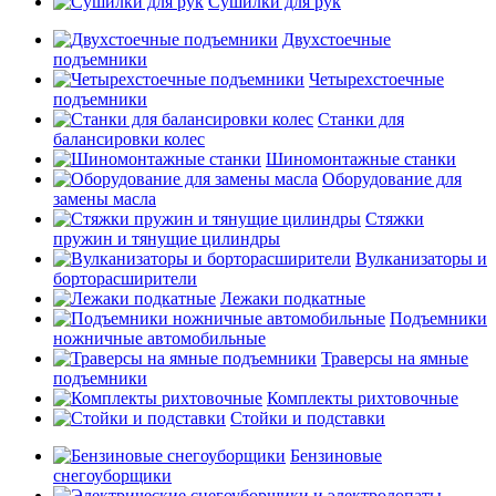
Сушилки для рук
Двухстоечные
подъемники
Четырехстоечные
подъемники
Станки для
балансировки колес
Шиномонтажные станки
Оборудование для
замены масла
Стяжки
пружин и тянущие цилиндры
Вулканизаторы и
борторасширители
Лежаки подкатные
Подъемники
ножничные автомобильные
Траверсы на ямные
подъемники
Комплекты рихтовочные
Стойки и подставки
Бензиновые
снегоуборщики