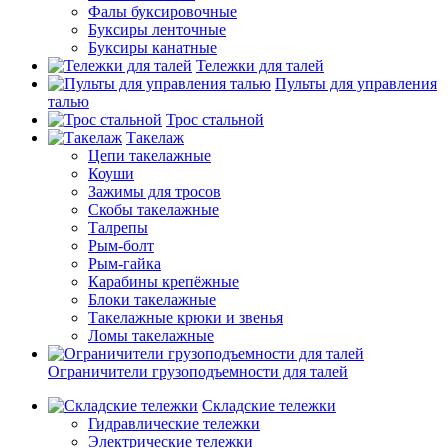
Фалы буксировочные
Буксиры ленточные
Буксиры канатные
Тележки для талей
Пульты для управления
талью
Трос стальной
Такелаж
Цепи такелажные
Коуши
Зажимы для тросов
Скобы такелажные
Талрепы
Рым-болт
Рым-гайка
Карабины крепёжные
Блоки такелажные
Такелажные крюки и звенья
Ломы такелажные
Ограничители грузоподъемности для талей
Складские тележки
Гидравлические тележки
Электрические тележки