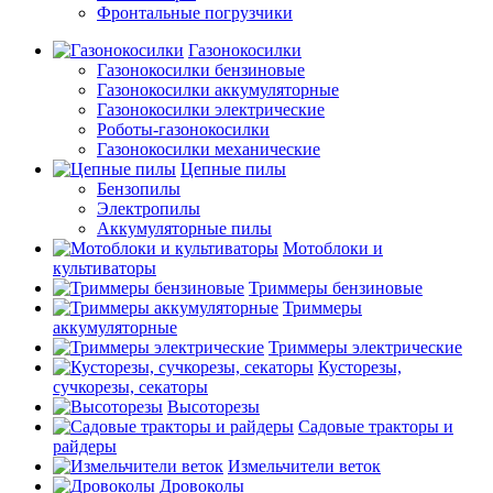
Фронтальные погрузчики
Газонокосилки
Газонокосилки бензиновые
Газонокосилки аккумуляторные
Газонокосилки электрические
Роботы-газонокосилки
Газонокосилки механические
Цепные пилы
Бензопилы
Электропилы
Аккумуляторные пилы
Мотоблоки и
культиваторы
Триммеры бензиновые
Триммеры
аккумуляторные
Триммеры электрические
Кусторезы,
сучкорезы, секаторы
Высоторезы
Садовые тракторы и
райдеры
Измельчители веток
Дровоколы