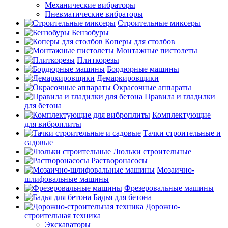
Механические вибраторы
Пневматические вибраторы
Строительные миксеры
Бензобуры
Коперы для столбов
Монтажные пистолеты
Плиткорезы
Бордюрные машины
Демаркировщики
Окрасочные аппараты
Правила и гладилки
для бетона
Комплектующие
для виброплиты
Тачки строительные и
садовые
Люльки строительные
Растворонасосы
Мозаично-
шлифовальные машины
Фрезеровальные машины
Бадья для бетона
Дорожно-
строительная техника
Экскаваторы