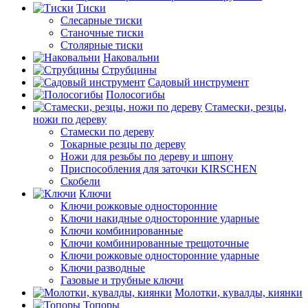
Тиски
Слесарные тиски
Станочные тиски
Столярные тиски
Наковальни
Струбцины
Садовый инструмент
Полосогибы
Стамески, резцы,
ножи по дереву
Стамески по дереву
Токарные резцы по дереву
Ножи для резьбы по дереву и шпону
Приспособления для заточки KIRSCHEN
Скобели
Ключи
Ключи рожковые односторонние
Ключи накидные односторонние ударные
Ключи комбинированные
Ключи комбинированные трещоточные
Ключи рожковые односторонние ударные
Ключи разводные
Газовые и трубные ключи
Молотки, кувалды, киянки
Топоры