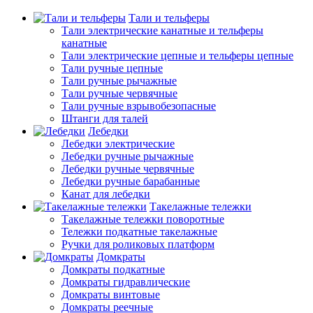
Тали и тельферы
Тали электрические канатные и тельферы
канатные
Тали электрические цепные и тельферы цепные
Тали ручные цепные
Тали ручные рычажные
Тали ручные червячные
Тали ручные взрывобезопасные
Штанги для талей
Лебедки
Лебедки электрические
Лебедки ручные рычажные
Лебедки ручные червячные
Лебедки ручные барабанные
Канат для лебедки
Такелажные тележки
Такелажные тележки поворотные
Тележки подкатные такелажные
Ручки для роликовых платформ
Домкраты
Домкраты подкатные
Домкраты гидравлические
Домкраты винтовые
Домкраты реечные