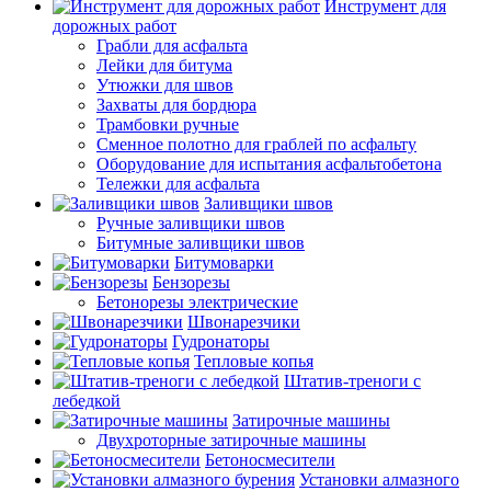
Инструмент для
дорожных работ
Грабли для асфальта
Лейки для битума
Утюжки для швов
Захваты для бордюра
Трамбовки ручные
Сменное полотно для граблей по асфальту
Оборудование для испытания асфальтобетона
Тележки для асфальта
Заливщики швов
Ручные заливщики швов
Битумные заливщики швов
Битумоварки
Бензорезы
Бетонорезы электрические
Швонарезчики
Гудронаторы
Тепловые копья
Штатив-треноги с
лебедкой
Затирочные машины
Двухроторные затирочные машины
Бетоносмесители
Установки алмазного