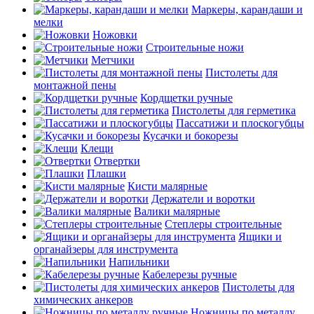
Маркеры, карандаши и
мелки
Ножовки
Строительные ножи
Метчики
Пистолеты для
монтажной пены
Кордщетки ручные
Пистолеты для герметика
Пассатижи и плоскогубцы
Кусачки и бокорезы
Клещи
Отвертки
Плашки
Кисти малярные
Держатели и воротки
Валики малярные
Степлеры строительные
Ящики и
органайзеры для инструмента
Напильники
Кабелерезы ручные
Пистолеты для
химических анкеров
Ножницы по металлу