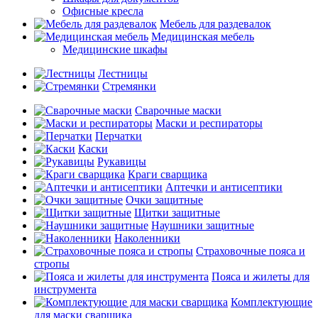
Офисные кресла
Мебель для раздевалок
Медицинская мебель
Медицинские шкафы
Лестницы
Стремянки
Сварочные маски
Маски и респираторы
Перчатки
Каски
Рукавицы
Краги сварщика
Аптечки и антисептики
Очки защитные
Щитки защитные
Наушники защитные
Наколенники
Страховочные пояса и
стропы
Пояса и жилеты для
инструмента
Комплектующие
для маски сварщика