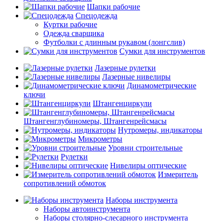
Шапки рабочие
Спецодежда
Куртки рабочие
Одежда сварщика
Футболки с длинным рукавом (лонгслив)
Сумки для инструментов
Лазерные рулетки
Лазерные нивелиры
Динамометрические
ключи
Штангенциркули
Штангенглубиномеры, Штангенрейсмасы
Нутромеры, индикаторы
Микрометры
Уровни строительные
Рулетки
Нивелиры оптические
Измеритель
сопротивлений обмоток
Наборы инструмента
Наборы автоинструмента
Наборы столярно-слесарного инструмента