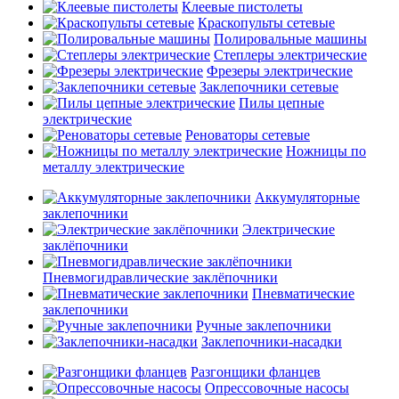
Клеевые пистолеты
Краскопульты сетевые
Полировальные машины
Степлеры электрические
Фрезеры электрические
Заклепочники сетевые
Пилы цепные
электрические
Реноваторы сетевые
Ножницы по
металлу электрические
Аккумуляторные
заклепочники
Электрические
заклёпочники
Пневмогидравлические заклёпочники
Пневматические
заклепочники
Ручные заклепочники
Заклепочники-насадки
Разгонщики фланцев
Опрессовочные насосы