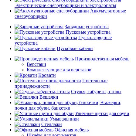
Электрические снегоуборщики и электролопаты
Аккумуляторные
снегоуборщики
Зарядные устройства
Пусковые устройства
Пуско-зарядные
устройства
Пусковые кабели
Производственная мебель
Верстаки
Комплектующие для верстаков
Кровати
Постельные
принадлежности
Стулья, табуреты, столы
Вешалки
Этажерки,
полки для обуви, банкетки
Уличные щетки для обуви
Умывальники
Стеллажи
Офисная мебель
Шкафы для документов