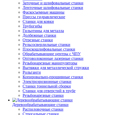
Заточные и шлифовальные станки
Ленточные шлифовальные станки
Фаскосъемные машины
Прессы гидравлические
Станки для ковки
Трубогибы
Гильотины для металла
Долбежные станки
Отрезные станки
Рельсосверлильные станки
Плоскошлифовальные станки
Обрабатывающие центры с ЧПУ
Оптоволоконные лазерные станки
Резьбонарезные манипуляторы
Вытяжки для металлической стружки
Рольганги
Копировально-прошивные станки
Электроэрозионные станки
Станки тоннельной сборки
Станки для отверстий в трубе
Резьбонарезные станки
Деревообрабатывающие станки
Распиловочные станки
Строгальные станки