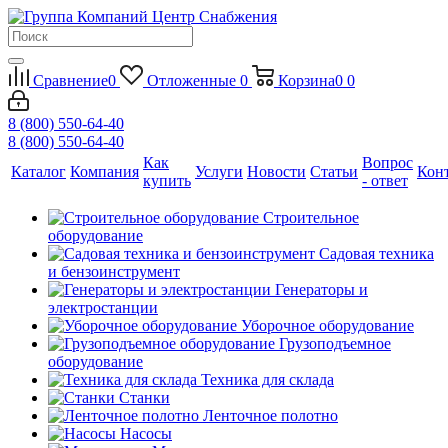
Сравнение
0
Отложенные
0
Корзина
0
0
8 (800) 550-64-40
8 (800) 550-64-40
Как
Вопрос
Каталог
Компания
Услуги
Новости
Статьи
Кон
купить
- ответ
Строительное
оборудование
Садовая техника
и бензоинструмент
Генераторы и
электростанции
Уборочное оборудование
Грузоподъемное
оборудование
Техника для склада
Станки
Ленточное полотно
Насосы