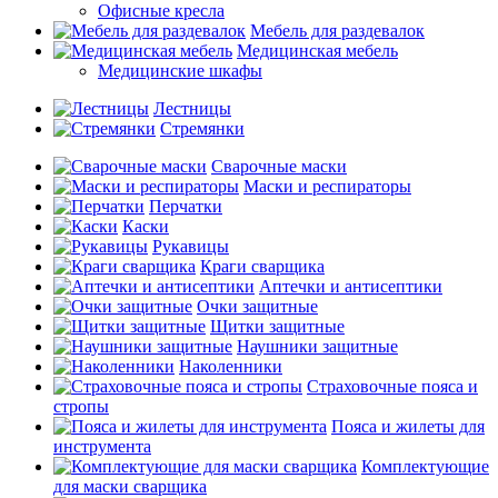
Офисные кресла
Мебель для раздевалок
Медицинская мебель
Медицинские шкафы
Лестницы
Стремянки
Сварочные маски
Маски и респираторы
Перчатки
Каски
Рукавицы
Краги сварщика
Аптечки и антисептики
Очки защитные
Щитки защитные
Наушники защитные
Наколенники
Страховочные пояса и
стропы
Пояса и жилеты для
инструмента
Комплектующие
для маски сварщика