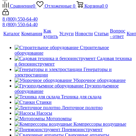
Сравнение
0
Отложенные
0
Корзина
0
0
8 (800) 550-64-40
8 (800) 550-64-40
Как
Вопрос
Каталог
Компания
Услуги
Новости
Статьи
Кон
купить
- ответ
Строительное
оборудование
Садовая техника
и бензоинструмент
Генераторы и
электростанции
Уборочное оборудование
Грузоподъемное
оборудование
Техника для склада
Станки
Ленточное полотно
Насосы
Мотопомпы
Компрессоры воздушные
Пневмоинструмент
Сварочные аппараты