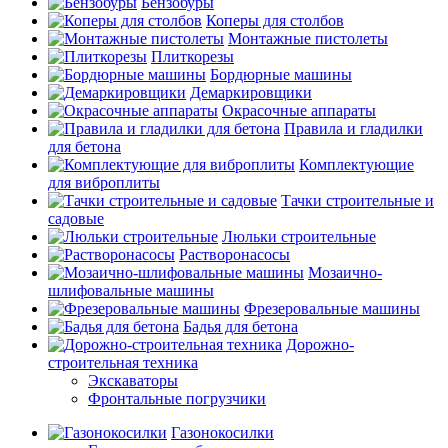
Бензобуры
Коперы для столбов
Монтажные пистолеты
Плиткорезы
Бордюрные машины
Демаркировщики
Окрасочные аппараты
Правила и гладилки
для бетона
Комплектующие
для виброплиты
Тачки строительные и
садовые
Люльки строительные
Растворонасосы
Мозаично-
шлифовальные машины
Фрезеровальные машины
Бадья для бетона
Дорожно-
строительная техника
Экскаваторы
Фронтальные погрузчики
Газонокосилки