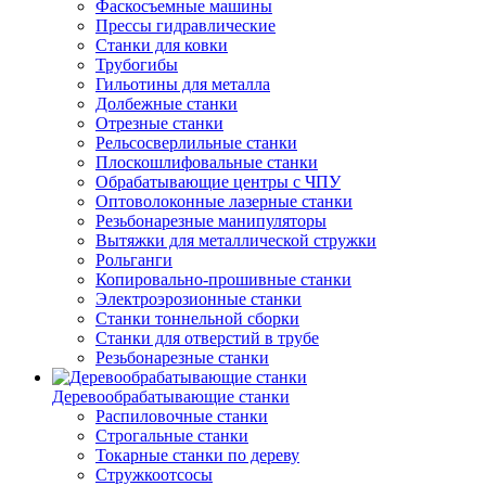
Фаскосъемные машины
Прессы гидравлические
Станки для ковки
Трубогибы
Гильотины для металла
Долбежные станки
Отрезные станки
Рельсосверлильные станки
Плоскошлифовальные станки
Обрабатывающие центры с ЧПУ
Оптоволоконные лазерные станки
Резьбонарезные манипуляторы
Вытяжки для металлической стружки
Рольганги
Копировально-прошивные станки
Электроэрозионные станки
Станки тоннельной сборки
Станки для отверстий в трубе
Резьбонарезные станки
Деревообрабатывающие станки
Распиловочные станки
Строгальные станки
Токарные станки по дереву
Стружкоотсосы