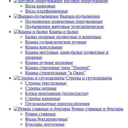
Весовое оборудование
Весы крановые
Весы платформенные
Вышки-подъемники
Подъемники ножничные передвижные
Подъемники мачтовые телескопические
Краны и балки
Балки опорные подвесные и концевые
Краны гидравлические ручные
Краны консольные
Краны мостовые, кран-балки подвесные и
опорные
Краны ручные козловые
Краны стреловые типа "Пионер"
Краны строительные "в Окно"
Стропы и грузозахваты
Стропы текстильные
Стропы цепные
Блоки монтажные (полиспасты)
Стропы канатные
Грузозахватные приспособления
Ремни стяжные и буксиры
Ремни стяжные
Фалы буксировочные
Буксиры ленточные