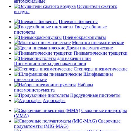
автомобильные
Осушители сжатого
воздуха
Пневмогайковерты
Гвоздезабивные
пистолеты
Пневмокраскопульты
Молотки пневматические
Дрели пневматические
Пневматические трещетки
Пневмопистолеты для накачки шин
Степлеры пневматические
Шлифмашины
пневматические
Наборы
пневмоинструмента
Продувочные пистолеты
Аэрографы
Сварочные инверторы
(MMA)
Сварочные
полуавтоматы (MIG-MAG)