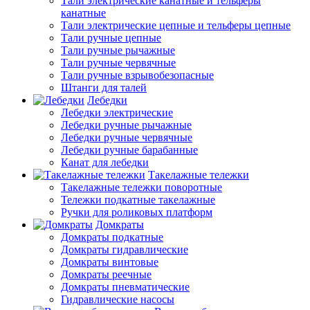
Тали электрические канатные и тельферы
канатные
Тали электрические цепные и тельферы цепные
Тали ручные цепные
Тали ручные рычажные
Тали ручные червячные
Тали ручные взрывобезопасные
Штанги для талей
Лебедки
Лебедки электрические
Лебедки ручные рычажные
Лебедки ручные червячные
Лебедки ручные барабанные
Канат для лебедки
Такелажные тележки
Такелажные тележки поворотные
Тележки подкатные такелажные
Ручки для роликовых платформ
Домкраты
Домкраты подкатные
Домкраты гидравлические
Домкраты винтовые
Домкраты реечные
Домкраты пневматические
Гидравлические насосы