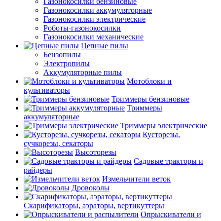
Газонокосилки бензиновые
Газонокосилки аккумуляторные
Газонокосилки электрические
Роботы-газонокосилки
Газонокосилки механические
Цепные пилы
Бензопилы
Электропилы
Аккумуляторные пилы
Мотоблоки и
культиваторы
Триммеры бензиновые
Триммеры
аккумуляторные
Триммеры электрические
Кусторезы,
сучкорезы, секаторы
Высоторезы
Садовые тракторы и
райдеры
Измельчители веток
Дровоколы
Скарификаторы, аэраторы, вертикуттеры
Опрыскиватели и