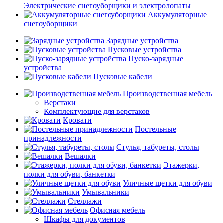
Электрические снегоуборщики и электролопаты
Аккумуляторные
снегоуборщики
Зарядные устройства
Пусковые устройства
Пуско-зарядные
устройства
Пусковые кабели
Производственная мебель
Верстаки
Комплектующие для верстаков
Кровати
Постельные
принадлежности
Стулья, табуреты, столы
Вешалки
Этажерки,
полки для обуви, банкетки
Уличные щетки для обуви
Умывальники
Стеллажи
Офисная мебель
Шкафы для документов