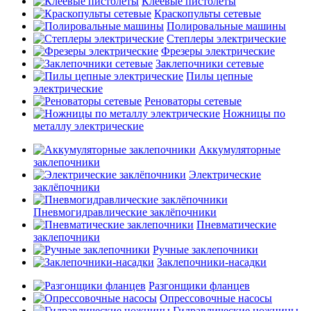
Клеевые пистолеты
Краскопульты сетевые
Полировальные машины
Степлеры электрические
Фрезеры электрические
Заклепочники сетевые
Пилы цепные
электрические
Реноваторы сетевые
Ножницы по
металлу электрические
Аккумуляторные
заклепочники
Электрические
заклёпочники
Пневмогидравлические заклёпочники
Пневматические
заклепочники
Ручные заклепочники
Заклепочники-насадки
Разгонщики фланцев
Опрессовочные насосы
Гидравлические ножницы