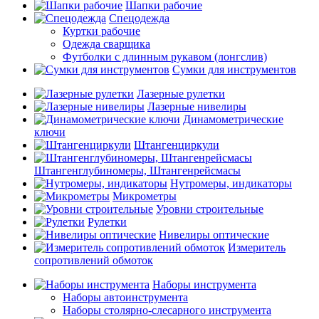
Шапки рабочие
Спецодежда
Куртки рабочие
Одежда сварщика
Футболки с длинным рукавом (лонгслив)
Сумки для инструментов
Лазерные рулетки
Лазерные нивелиры
Динамометрические
ключи
Штангенциркули
Штангенглубиномеры, Штангенрейсмасы
Нутромеры, индикаторы
Микрометры
Уровни строительные
Рулетки
Нивелиры оптические
Измеритель
сопротивлений обмоток
Наборы инструмента
Наборы автоинструмента
Наборы столярно-слесарного инструмента