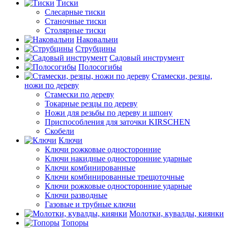
Тиски
Слесарные тиски
Станочные тиски
Столярные тиски
Наковальни
Струбцины
Садовый инструмент
Полосогибы
Стамески, резцы,
ножи по дереву
Стамески по дереву
Токарные резцы по дереву
Ножи для резьбы по дереву и шпону
Приспособления для заточки KIRSCHEN
Скобели
Ключи
Ключи рожковые односторонние
Ключи накидные односторонние ударные
Ключи комбинированные
Ключи комбинированные трещоточные
Ключи рожковые односторонние ударные
Ключи разводные
Газовые и трубные ключи
Молотки, кувалды, киянки
Топоры