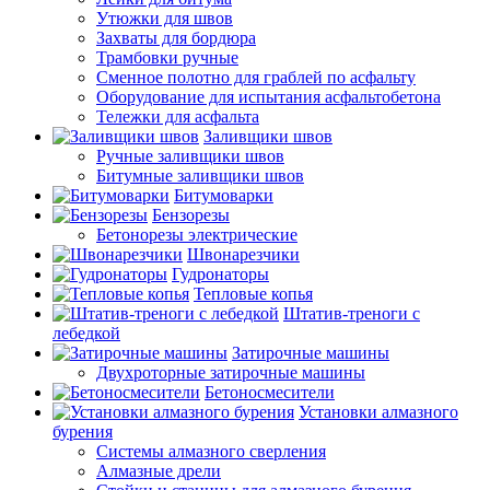
Утюжки для швов
Захваты для бордюра
Трамбовки ручные
Сменное полотно для граблей по асфальту
Оборудование для испытания асфальтобетона
Тележки для асфальта
Заливщики швов
Ручные заливщики швов
Битумные заливщики швов
Битумоварки
Бензорезы
Бетонорезы электрические
Швонарезчики
Гудронаторы
Тепловые копья
Штатив-треноги с
лебедкой
Затирочные машины
Двухроторные затирочные машины
Бетоносмесители
Установки алмазного
бурения
Системы алмазного сверления
Алмазные дрели