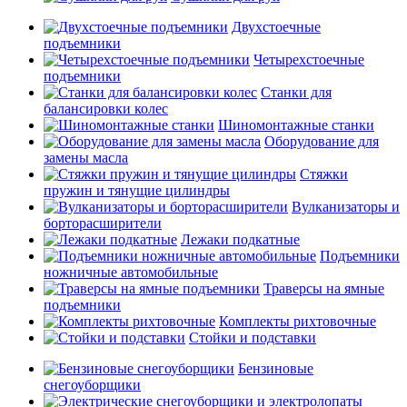
Двухстоечные
подъемники
Четырехстоечные
подъемники
Станки для
балансировки колес
Шиномонтажные станки
Оборудование для
замены масла
Стяжки
пружин и тянущие цилиндры
Вулканизаторы и
борторасширители
Лежаки подкатные
Подъемники
ножничные автомобильные
Траверсы на ямные
подъемники
Комплекты рихтовочные
Стойки и подставки
Бензиновые
снегоуборщики