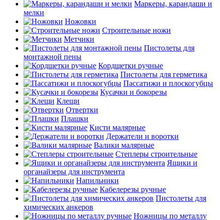
Маркеры, карандаши и
мелки
Ножовки
Строительные ножи
Метчики
Пистолеты для
монтажной пены
Кордщетки ручные
Пистолеты для герметика
Пассатижи и плоскогубцы
Кусачки и бокорезы
Клещи
Отвертки
Плашки
Кисти малярные
Держатели и воротки
Валики малярные
Степлеры строительные
Ящики и
органайзеры для инструмента
Напильники
Кабелерезы ручные
Пистолеты для
химических анкеров
Ножницы по металлу