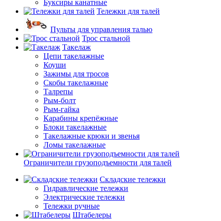
Буксиры канатные
Тележки для талей
Пульты для управления талью
Трос стальной
Такелаж
Цепи такелажные
Коуши
Зажимы для тросов
Скобы такелажные
Талрепы
Рым-болт
Рым-гайка
Карабины крепёжные
Блоки такелажные
Такелажные крюки и звенья
Ломы такелажные
Ограничители грузоподъемности для талей
Складские тележки
Гидравлические тележки
Электрические тележки
Тележки ручные
Штабелеры