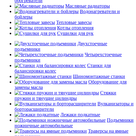
обогреватели
Масляные радиаторы
Водонагреватели и
бойлеры
Тепловые завесы
Котлы отопления
Сушилки для рук
Двухстоечные
подъемники
Четырехстоечные
подъемники
Станки для
балансировки колес
Шиномонтажные станки
Оборудование для
замены масла
Стяжки
пружин и тянущие цилиндры
Вулканизаторы и
борторасширители
Лежаки подкатные
Подъемники
ножничные автомобильные
Траверсы на ямные