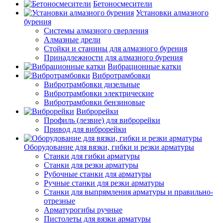
Бетоносмесители
Установки алмазного
бурения
Системы алмазного сверления
Алмазные дрели
Стойки и станины для алмазного бурения
Принадлежности для алмазного бурения
Вибрационные катки
Вибротрамбовки
Вибротрамбовки дизельные
Вибротрамбовки электрические
Вибротрамбовки бензиновые
Виброрейки
Профиль (лезвие) для виброрейки
Привод для виброрейки
Оборудование для вязки, гибки и резки арматуры
Станки для гибки арматуры
Станки для резки арматуры
Рубочные станки для арматуры
Ручные станки для резки арматуры
Станки для выпрямления арматуры и правильно-
отрезные
Арматурогибы ручные
Пистолеты для вязки арматуры