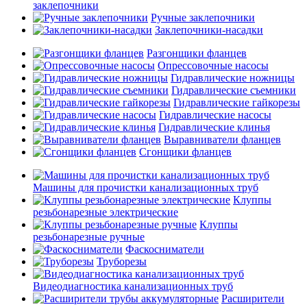
заклепочники
Ручные заклепочники
Заклепочники-насадки
Разгонщики фланцев
Опрессовочные насосы
Гидравлические ножницы
Гидравлические съемники
Гидравлические гайкорезы
Гидравлические насосы
Гидравлические клинья
Выравниватели фланцев
Сгонщики фланцев
Машины для прочистки канализационных труб
Клуппы
резьбонарезные электрические
Клуппы
резьбонарезные ручные
Фаскосниматели
Труборезы
Видеодиагностика канализационных труб
Расширители