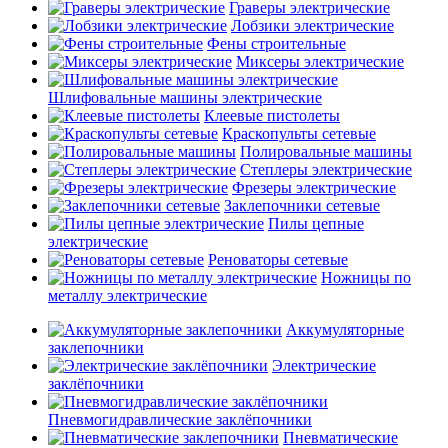
Граверы электрические
Лобзики электрические
Фены строительные
Миксеры электрические
Шлифовальные машины электрические
Клеевые пистолеты
Краскопульты сетевые
Полировальные машины
Степлеры электрические
Фрезеры электрические
Заклепочники сетевые
Пилы цепные
электрические
Реноваторы сетевые
Ножницы по
металлу электрические
Аккумуляторные
заклепочники
Электрические
заклёпочники
Пневмогидравлические заклёпочники
Пневматические