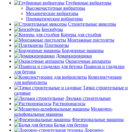
Глубинные вибраторы
Высокочастотные вибраторы
Механические вибраторы
Пневматические вибраторы
Строительные миксеры
Бензобуры
Коперы для столбов
Монтажные пистолеты
Плиткорезы
Бордюрные машины
Демаркировщики
Окрасочные аппараты
Правила и гладилки
для бетона
Комплектующие
для виброплиты
Тачки строительные и
садовые
Люльки строительные
Растворонасосы
Мозаично-
шлифовальные машины
Фрезеровальные машины
Бадья для бетона
Дорожно-