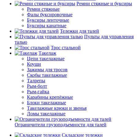
Ремни стяжные и буксиры
Ремни стяжные
Фалы буксировочные
Буксиры ленточные
Буксиры канатные
Тележки для талей
Пульты для управления
талью
Трос стальной
Такелаж
Цепи такелажные
Коуши
Зажимы для тросов
Скобы такелажные
Талрепы
Рым-болт
Рым-гайка
Карабины крепёжные
Блоки такелажные
Такелажные крюки и звенья
Ломы такелажные
Ограничители грузоподъемности для талей
Складские тележки