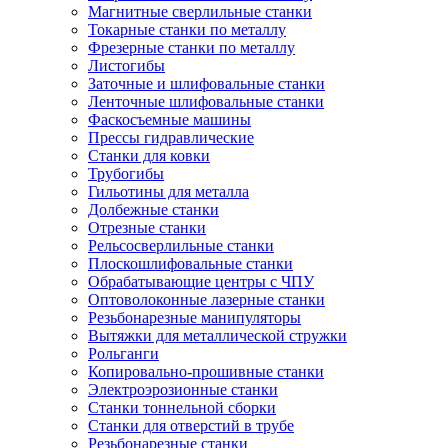
Магнитные сверлильные станки
Токарные станки по металлу
Фрезерные станки по металлу
Листогибы
Заточные и шлифовальные станки
Ленточные шлифовальные станки
Фаскосъемные машины
Прессы гидравлические
Станки для ковки
Трубогибы
Гильотины для металла
Долбежные станки
Отрезные станки
Рельсосверлильные станки
Плоскошлифовальные станки
Обрабатывающие центры с ЧПУ
Оптоволоконные лазерные станки
Резьбонарезные манипуляторы
Вытяжки для металлической стружки
Рольганги
Копировально-прошивные станки
Электроэрозионные станки
Станки тоннельной сборки
Станки для отверстий в трубе
Резьбонарезные станки