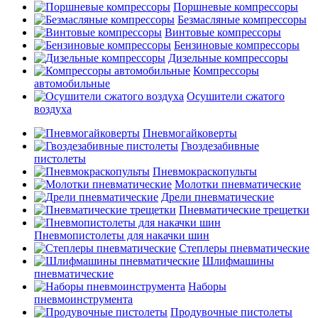
Поршневые компрессоры
Безмасляные компрессоры
Винтовые компрессоры
Бензиновые компрессоры
Дизельные компрессоры
Компрессоры
автомобильные
Осушители сжатого
воздуха
Пневмогайковерты
Гвоздезабивные
пистолеты
Пневмокраскопульты
Молотки пневматические
Дрели пневматические
Пневматические трещетки
Пневмопистолеты для накачки шин
Степлеры пневматические
Шлифмашины
пневматические
Наборы
пневмоинструмента
Продувочные пистолеты