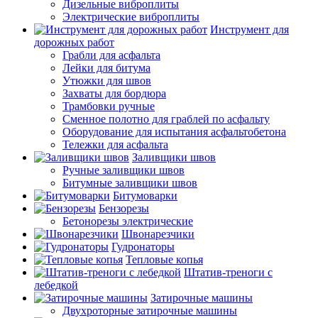
Дизельные виброплиты
Электрические виброплиты
Инструмент для
дорожных работ
Грабли для асфальта
Лейки для битума
Утюжки для швов
Захваты для бордюра
Трамбовки ручные
Сменное полотно для граблей по асфальту
Оборудование для испытания асфальтобетона
Тележки для асфальта
Заливщики швов
Ручные заливщики швов
Битумные заливщики швов
Битумоварки
Бензорезы
Бетонорезы электрические
Швонарезчики
Гудронаторы
Тепловые копья
Штатив-треноги с
лебедкой
Затирочные машины
Двухроторные затирочные машины