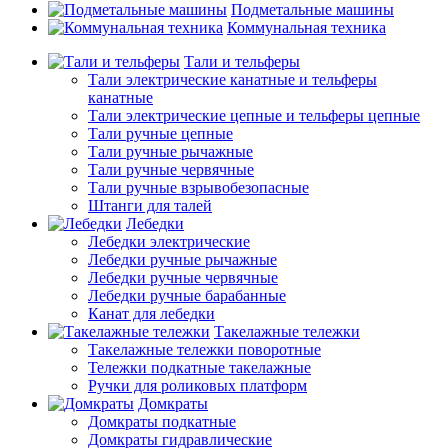
Подметальные машины
Коммунальная техника
Тали и тельферы
Тали электрические канатные и тельферы
канатные
Тали электрические цепные и тельферы цепные
Тали ручные цепные
Тали ручные рычажные
Тали ручные червячные
Тали ручные взрывобезопасные
Штанги для талей
Лебедки
Лебедки электрические
Лебедки ручные рычажные
Лебедки ручные червячные
Лебедки ручные барабанные
Канат для лебедки
Такелажные тележки
Такелажные тележки поворотные
Тележки подкатные такелажные
Ручки для роликовых платформ
Домкраты
Домкраты подкатные
Домкраты гидравлические