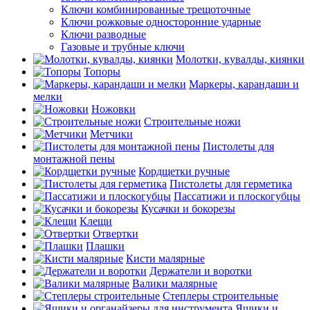
Ключи комбинированные трещоточные
Ключи рожковые односторонние ударные
Ключи разводные
Газовые и трубные ключи
Молотки, кувалды, киянки
Топоры
Маркеры, карандаши и
мелки
Ножовки
Строительные ножи
Метчики
Пистолеты для
монтажной пены
Кордщетки ручные
Пистолеты для герметика
Пассатижи и плоскогубцы
Кусачки и бокорезы
Клещи
Отвертки
Плашки
Кисти малярные
Держатели и воротки
Валики малярные
Степлеры строительные
Ящики и