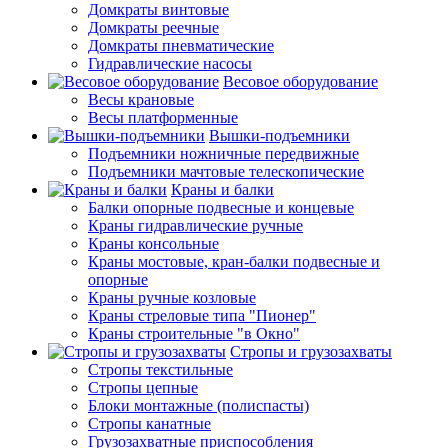
Домкраты винтовые
Домкраты реечные
Домкраты пневматические
Гидравлические насосы
Весовое оборудование
Весы крановые
Весы платформенные
Вышки-подъемники
Подъемники ножничные передвижные
Подъемники мачтовые телескопические
Краны и балки
Балки опорные подвесные и концевые
Краны гидравлические ручные
Краны консольные
Краны мостовые, кран-балки подвесные и
опорные
Краны ручные козловые
Краны стреловые типа "Пионер"
Краны строительные "в Окно"
Стропы и грузозахваты
Стропы текстильные
Стропы цепные
Блоки монтажные (полиспасты)
Стропы канатные
Грузозахватные приспособления