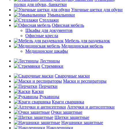
полки для обуви, банкетки
Уличные щетки для обуви
Умывальники
Стеллажи
Офисная мебель
Шкафы для документов
Офисные кресла
Мебель для раздевалок
Медицинская мебель
Медицинские шкафы
Лестницы
Стремянки
Сварочные маски
Маски и респираторы
Перчатки
Каски
Рукавицы
Краги сварщика
Аптечки и антисептики
Очки защитные
Щитки защитные
Наушники защитные
Наколенники