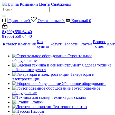
Сравнение
0
Отложенные
0
Корзина
0
0
8 (800) 550-64-40
8 (800) 550-64-40
Как
Вопрос
Каталог
Компания
Услуги
Новости
Статьи
Кон
купить
- ответ
Строительное
оборудование
Садовая техника
и бензоинструмент
Генераторы и
электростанции
Уборочное оборудование
Грузоподъемное
оборудование
Техника для склада
Станки
Ленточное полотно
Насосы