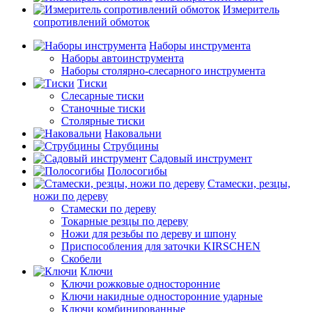
Измеритель
сопротивлений обмоток
Наборы инструмента
Наборы автоинструмента
Наборы столярно-слесарного инструмента
Тиски
Слесарные тиски
Станочные тиски
Столярные тиски
Наковальни
Струбцины
Садовый инструмент
Полосогибы
Стамески, резцы,
ножи по дереву
Стамески по дереву
Токарные резцы по дереву
Ножи для резьбы по дереву и шпону
Приспособления для заточки KIRSCHEN
Скобели
Ключи
Ключи рожковые односторонние
Ключи накидные односторонние ударные
Ключи комбинированные