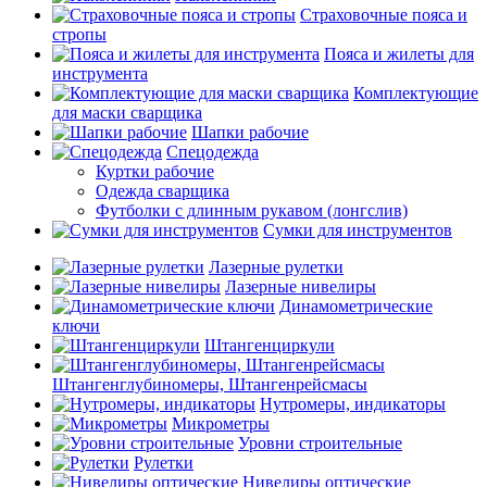
Страховочные пояса и
стропы
Пояса и жилеты для
инструмента
Комплектующие
для маски сварщика
Шапки рабочие
Спецодежда
Куртки рабочие
Одежда сварщика
Футболки с длинным рукавом (лонгслив)
Сумки для инструментов
Лазерные рулетки
Лазерные нивелиры
Динамометрические
ключи
Штангенциркули
Штангенглубиномеры, Штангенрейсмасы
Нутромеры, индикаторы
Микрометры
Уровни строительные
Рулетки
Нивелиры оптические