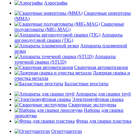
Аэрографы
Сварочные инверторы
(MMA)
Сварочные
полуавтоматы (MIG-MAG)
Аппараты
аргонодуговой сварки (TIG)
Аппараты плазменной
резки
Аппараты
точечной сварки (STUD)
Сварочная автоматизация
Лазерная сварка и
очистка металла
Балластные реостаты
Аппараты для сварки труб
Электромуфтовая сварка
Сварочные экструдеры
Наборы для сварки
линолеума
Фены для сварки пластика
Огнетушители