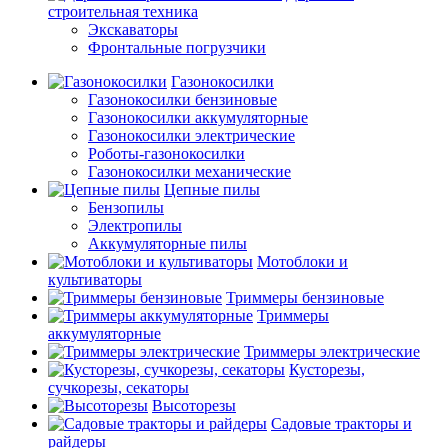
строительная техника
Экскаваторы
Фронтальные погрузчики
Газонокосилки
Газонокосилки бензиновые
Газонокосилки аккумуляторные
Газонокосилки электрические
Роботы-газонокосилки
Газонокосилки механические
Цепные пилы
Бензопилы
Электропилы
Аккумуляторные пилы
Мотоблоки и
культиваторы
Триммеры бензиновые
Триммеры
аккумуляторные
Триммеры электрические
Кусторезы,
сучкорезы, секаторы
Высоторезы
Садовые тракторы и
райдеры