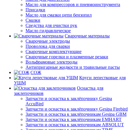
Масло для компрессоров и пневмоинструмента
Присадки
Масло для смазки цепи бензопил
Смазки
Средства для очистки рук
Масло гидравлическое
Сварочные материалы
Сварочные электроды
Проволока для сварки
Сварочные комплектующие
Сварочные горелки и плазменные резаки
Вольфрамовые электроды
Антипригарные жидкости и травильные пасты
СОЖ
Круги лепестковые для
УШМ
Оснастка для
заклепочников
Запчасти и оснастка к заклёпочнику Gesipa
AccuBird
Запчасти и оснастка к заклёпочнику Gesipa Firebird
Запчасти и оснастка к заклёпочникам Gesipa GBM
Запчасти и оснастка к заклёпочникам EMHART
Запчасти и оснастка к заклепочникам ABSOLUT
Запчасти и оснастка к заклепочникам TIME-