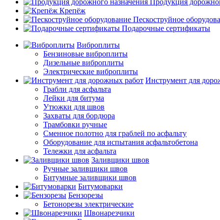
Продукция дорожног
Крепёж
Пескоструйное оборудов
Подарочные сертификаты
Виброплиты
Бензиновые виброплиты
Дизельные виброплиты
Электрические виброплиты
Инструмент для доро
Грабли для асфальта
Лейки для битума
Утюжки для швов
Захваты для бордюра
Трамбовки ручные
Сменное полотно для граблей по асфальту
Оборудование для испытания асфальтобетона
Тележки для асфальта
Заливщики швов
Ручные заливщики швов
Битумные заливщики швов
Битумоварки
Бензорезы
Бетонорезы электрические
Швонарезчики