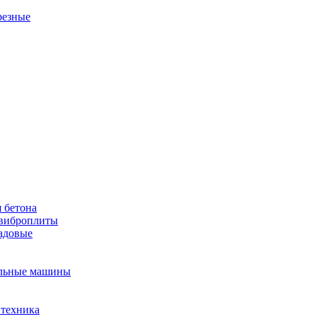
резные
 бетона
виброплиты
садовые
льные машины
 техника