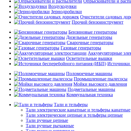
Опрыскиватели и расп
Воздуходувки
Зернодробилки
Очистители садовых до
Прочий бензоинструмент
Бензиновые генераторы
Дизельные генераторы
Сварочные генераторы
Газовые генераторы
Аккумуляторные эле
Осветительные вышки
Источники 
Поломоечные машины
Промышленные пылесосы
Мойки высокого давления
Подметальные машины
Коммунальная техника
Тали и тельферы
Тали электрические канатные и тельферы канатные
Тали электрические цепные и тельферы цепные
Тали ручные цепные
Тали ручные рычажные
Тали ручные червячные