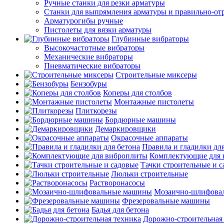
Ручные станки для резки арматуры
Станки для выпрямления арматуры и правильно-от
Арматурогибы ручные
Пистолеты для вязки арматуры
Глубинные вибраторы
Высокочастотные вибраторы
Механические вибраторы
Пневматические вибраторы
Строительные миксеры
Бензобуры
Коперы для столбов
Монтажные пистолеты
Плиткорезы
Бордюрные машины
Демаркировщики
Окрасочные аппараты
Правила и гладилки для
Комплектующие для 
Тачки строительные и 
Люльки строительные
Растворонасосы
Мозаично-шлифова
Фрезеровальные машины
Бадья для бетона
Дорожно-строительная