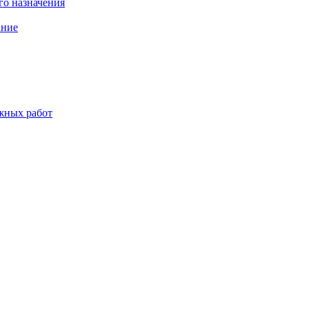
о назначения
ание
жных работ