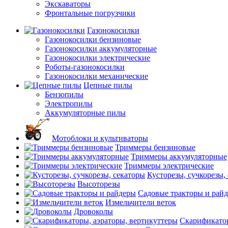
Экскаваторы
Фронтальные погрузчики
Газонокосилки
Газонокосилки бензиновые
Газонокосилки аккумуляторные
Газонокосилки электрические
Роботы-газонокосилки
Газонокосилки механические
Цепные пилы
Бензопилы
Электропилы
Аккумуляторные пилы
Мотоблоки и культиваторы
Триммеры бензиновые
Триммеры аккумуляторные
Триммеры электрические
Кусторезы, сучкорезы,
Высоторезы
Садовые тракторы и рай
Измельчители веток
Дровоколы
Скарификатор