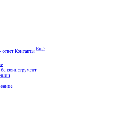
Ещё
- ответ
Контакты
ие
и бензоинструмент
анции
ование