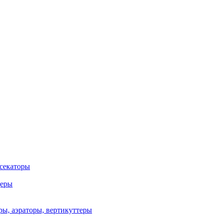
 секаторы
деры
ы, аэраторы, вертикуттеры