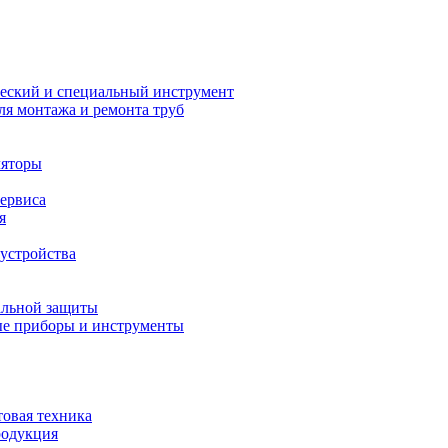
еский и специальный инструмент
ля монтажа и ремонта труб
ляторы
сервиса
я
устройства
альной защиты
е приборы и инструменты
товая техника
родукция