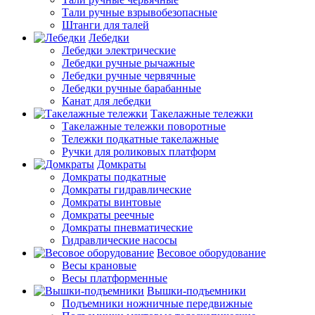
Тали ручные взрывобезопасные
Штанги для талей
Лебедки
Лебедки электрические
Лебедки ручные рычажные
Лебедки ручные червячные
Лебедки ручные барабанные
Канат для лебедки
Такелажные тележки
Такелажные тележки поворотные
Тележки подкатные такелажные
Ручки для роликовых платформ
Домкраты
Домкраты подкатные
Домкраты гидравлические
Домкраты винтовые
Домкраты реечные
Домкраты пневматические
Гидравлические насосы
Весовое оборудование
Весы крановые
Весы платформенные
Вышки-подъемники
Подъемники ножничные передвижные