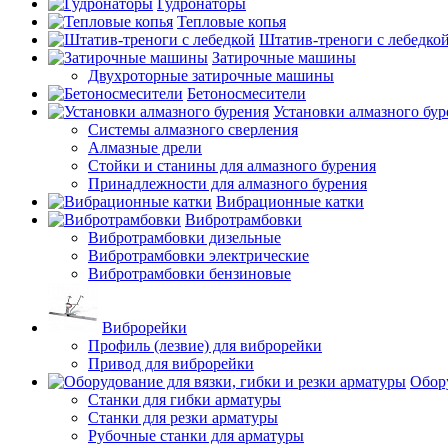
Гудронаторы
Тепловые копья
Штатив-треноги с лебедко
Затирочные машины
Двухроторные затирочные машины
Бетоносмесители
Установки алмазного бур
Системы алмазного сверления
Алмазные дрели
Стойки и станины для алмазного бурения
Принадлежности для алмазного бурения
Вибрационные катки
Вибротрамбовки
Вибротрамбовки дизельные
Вибротрамбовки электрические
Вибротрамбовки бензиновые
Виброрейки
Профиль (лезвие) для виброрейки
Привод для виброрейки
Обору
Станки для гибки арматуры
Станки для резки арматуры
Рубочные станки для арматуры