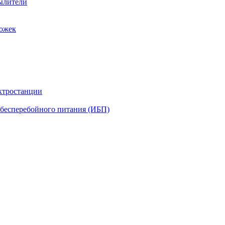
ылители
рожек
ктростанции
бесперебойного питания (ИБП)