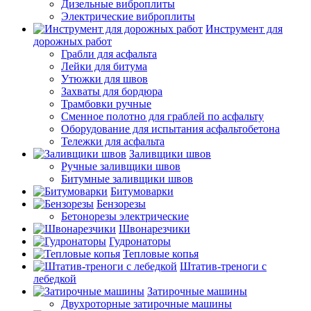
Дизельные виброплиты
Электрические виброплиты
Инструмент для
дорожных работ
Грабли для асфальта
Лейки для битума
Утюжки для швов
Захваты для бордюра
Трамбовки ручные
Сменное полотно для граблей по асфальту
Оборудование для испытания асфальтобетона
Тележки для асфальта
Заливщики швов
Ручные заливщики швов
Битумные заливщики швов
Битумоварки
Бензорезы
Бетонорезы электрические
Швонарезчики
Гудронаторы
Тепловые копья
Штатив-треноги с
лебедкой
Затирочные машины
Двухроторные затирочные машины