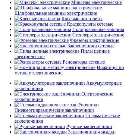
Миксеры электрические
Шлифовальные машины электрические
Клеевые пистолеты
Краскопульты сетевые
Полировальные машины
Степлеры электрические
Фрезеры электрические
Заклепочники сетевые
Пилы цепные
электрические
Реноваторы сетевые
Ножницы по
металлу электрические
Аккумуляторные
заклепочники
Электрические
заклёпочники
Пневмогидравлические заклёпочники
Пневматические
заклепочники
Ручные заклепочники
Заклепочники-насадки