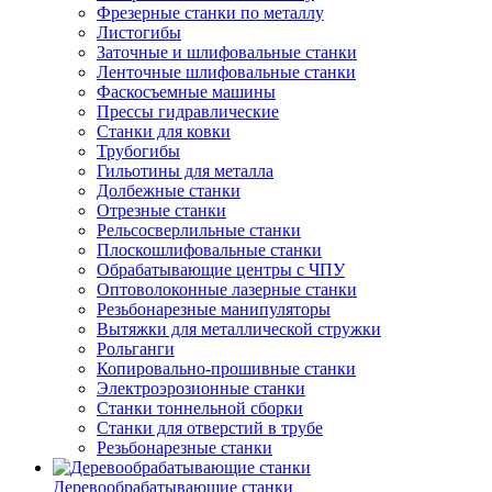
Фрезерные станки по металлу
Листогибы
Заточные и шлифовальные станки
Ленточные шлифовальные станки
Фаскосъемные машины
Прессы гидравлические
Станки для ковки
Трубогибы
Гильотины для металла
Долбежные станки
Отрезные станки
Рельсосверлильные станки
Плоскошлифовальные станки
Обрабатывающие центры с ЧПУ
Оптоволоконные лазерные станки
Резьбонарезные манипуляторы
Вытяжки для металлической стружки
Рольганги
Копировально-прошивные станки
Электроэрозионные станки
Станки тоннельной сборки
Станки для отверстий в трубе
Резьбонарезные станки
Деревообрабатывающие станки