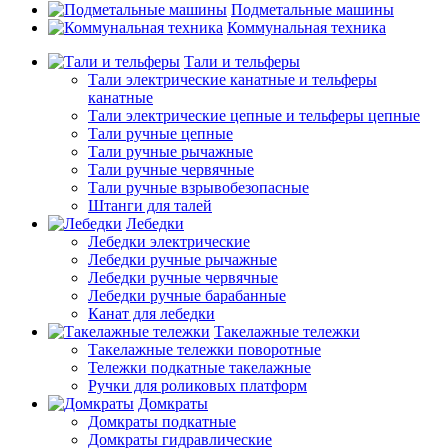
Подметальные машины
Коммунальная техника
Тали и тельферы
Тали электрические канатные и тельферы
канатные
Тали электрические цепные и тельферы цепные
Тали ручные цепные
Тали ручные рычажные
Тали ручные червячные
Тали ручные взрывобезопасные
Штанги для талей
Лебедки
Лебедки электрические
Лебедки ручные рычажные
Лебедки ручные червячные
Лебедки ручные барабанные
Канат для лебедки
Такелажные тележки
Такелажные тележки поворотные
Тележки подкатные такелажные
Ручки для роликовых платформ
Домкраты
Домкраты подкатные
Домкраты гидравлические