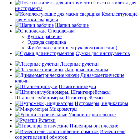
Пояса и жилеты для
инструмента
Комплектующие
для маски сварщика
Шапки рабочие
Спецодежда
Куртки рабочие
Одежда сварщика
Футболки с длинным рукавом (лонгслив)
Сумки для инструментов
Лазерные рулетки
Лазерные нивелиры
Динамометрические
ключи
Штангенциркули
Штангенглубиномеры, Штангенрейсмасы
Нутромеры, индикаторы
Микрометры
Уровни строительные
Рулетки
Нивелиры оптические
Измеритель
сопротивлений обмоток