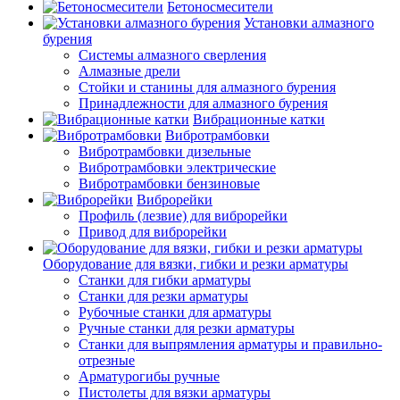
Бетоносмесители
Установки алмазного
бурения
Системы алмазного сверления
Алмазные дрели
Стойки и станины для алмазного бурения
Принадлежности для алмазного бурения
Вибрационные катки
Вибротрамбовки
Вибротрамбовки дизельные
Вибротрамбовки электрические
Вибротрамбовки бензиновые
Виброрейки
Профиль (лезвие) для виброрейки
Привод для виброрейки
Оборудование для вязки, гибки и резки арматуры
Станки для гибки арматуры
Станки для резки арматуры
Рубочные станки для арматуры
Ручные станки для резки арматуры
Станки для выпрямления арматуры и правильно-
отрезные
Арматурогибы ручные
Пистолеты для вязки арматуры