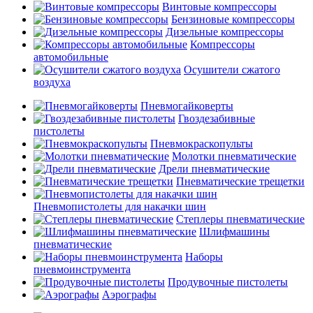
Винтовые компрессоры
Бензиновые компрессоры
Дизельные компрессоры
Компрессоры
автомобильные
Осушители сжатого
воздуха
Пневмогайковерты
Гвоздезабивные
пистолеты
Пневмокраскопульты
Молотки пневматические
Дрели пневматические
Пневматические трещетки
Пневмопистолеты для накачки шин
Степлеры пневматические
Шлифмашины
пневматические
Наборы
пневмоинструмента
Продувочные пистолеты
Аэрографы