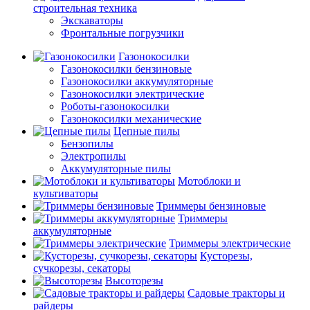
строительная техника
Экскаваторы
Фронтальные погрузчики
Газонокосилки
Газонокосилки бензиновые
Газонокосилки аккумуляторные
Газонокосилки электрические
Роботы-газонокосилки
Газонокосилки механические
Цепные пилы
Бензопилы
Электропилы
Аккумуляторные пилы
Мотоблоки и
культиваторы
Триммеры бензиновые
Триммеры
аккумуляторные
Триммеры электрические
Кусторезы,
сучкорезы, секаторы
Высоторезы
Садовые тракторы и
райдеры