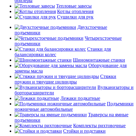
бойлеры
Тепловые завесы
Котлы отопления
Сушилки для рук
Двухстоечные
подъемники
Четырехстоечные
подъемники
Станки для
балансировки колес
Шиномонтажные станки
Оборудование для
замены масла
Стяжки
пружин и тянущие цилиндры
Вулканизаторы и
борторасширители
Лежаки подкатные
Подъемники
ножничные автомобильные
Траверсы на ямные
подъемники
Комплекты рихтовочные
Стойки и подставки