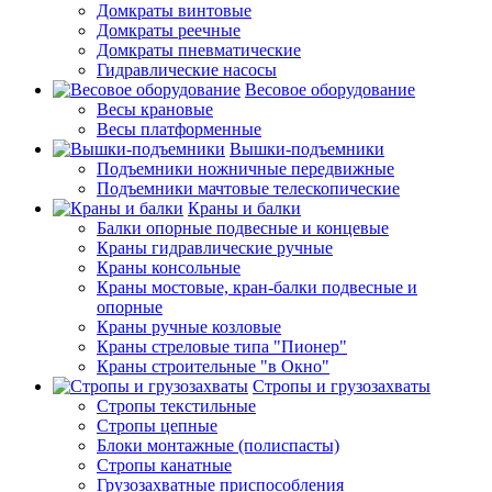
Домкраты винтовые
Домкраты реечные
Домкраты пневматические
Гидравлические насосы
Весовое оборудование
Весы крановые
Весы платформенные
Вышки-подъемники
Подъемники ножничные передвижные
Подъемники мачтовые телескопические
Краны и балки
Балки опорные подвесные и концевые
Краны гидравлические ручные
Краны консольные
Краны мостовые, кран-балки подвесные и
опорные
Краны ручные козловые
Краны стреловые типа "Пионер"
Краны строительные "в Окно"
Стропы и грузозахваты
Стропы текстильные
Стропы цепные
Блоки монтажные (полиспасты)
Стропы канатные
Грузозахватные приспособления