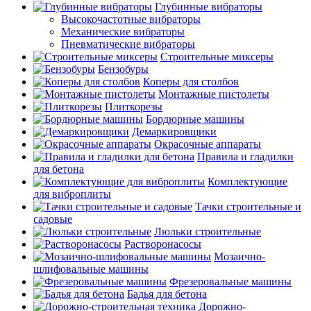
Глубинные вибраторы
Высокочастотные вибраторы
Механические вибраторы
Пневматические вибраторы
Строительные миксеры
Бензобуры
Коперы для столбов
Монтажные пистолеты
Плиткорезы
Бордюрные машины
Демаркировщики
Окрасочные аппараты
Правила и гладилки
для бетона
Комплектующие
для виброплиты
Тачки строительные и
садовые
Люльки строительные
Растворонасосы
Мозаично-
шлифовальные машины
Фрезеровальные машины
Бадья для бетона
Дорожно-