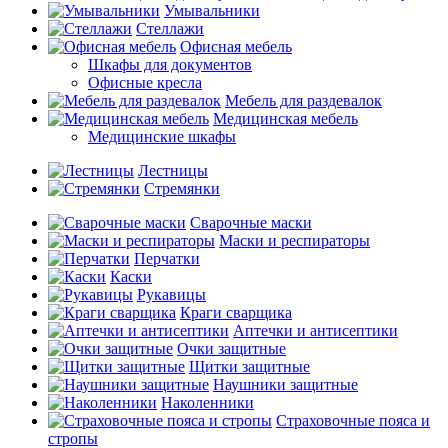
Умывальники
Стеллажи
Офисная мебель
Шкафы для документов
Офисные кресла
Мебель для раздевалок
Медицинская мебель
Медицинские шкафы
Лестницы
Стремянки
Сварочные маски
Маски и респираторы
Перчатки
Каски
Рукавицы
Краги сварщика
Аптечки и антисептики
Очки защитные
Щитки защитные
Наушники защитные
Наколенники
Страховочные пояса и
стропы