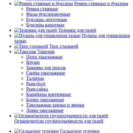
Ремни стяжные и буксиры
Ремни стяжные
Фалы буксировочные
Буксиры ленточные
Буксиры канатные
Тележки для талей
Пульты для управления
талью
Трос стальной
Такелаж
Цепи такелажные
Коуши
Зажимы для тросов
Скобы такелажные
Талрепы
Рым-болт
Рым-гайка
Карабины крепёжные
Блоки такелажные
Такелажные крюки и звенья
Ломы такелажные
Ограничители грузоподъемности для талей
Складские тележки