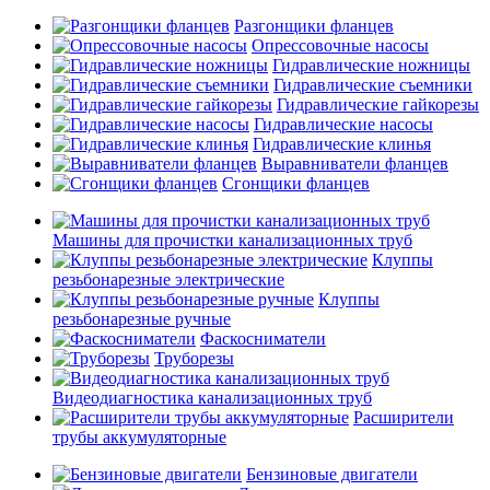
Разгонщики фланцев
Опрессовочные насосы
Гидравлические ножницы
Гидравлические съемники
Гидравлические гайкорезы
Гидравлические насосы
Гидравлические клинья
Выравниватели фланцев
Сгонщики фланцев
Машины для прочистки канализационных труб
Клуппы
резьбонарезные электрические
Клуппы
резьбонарезные ручные
Фаскосниматели
Труборезы
Видеодиагностика канализационных труб
Расширители
трубы аккумуляторные
Бензиновые двигатели