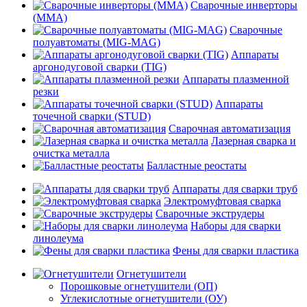
Сварочные инверторы
(MMA)
Сварочные
полуавтоматы (MIG-MAG)
Аппараты
аргонодуговой сварки (TIG)
Аппараты плазменной
резки
Аппараты
точечной сварки (STUD)
Сварочная автоматизация
Лазерная сварка и
очистка металла
Балластные реостаты
Аппараты для сварки труб
Электромуфтовая сварка
Сварочные экструдеры
Наборы для сварки
линолеума
Фены для сварки пластика
Огнетушители
Порошковые огнетушители (ОП)
Углекислотные огнетушители (ОУ)