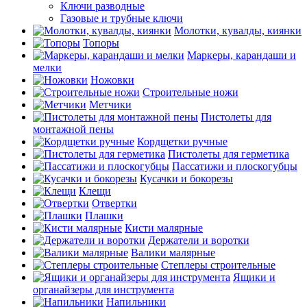
Ключи разводные
Газовые и трубные ключи
Молотки, кувалды, киянки
Топоры
Маркеры, карандаши и
мелки
Ножовки
Строительные ножи
Метчики
Пистолеты для
монтажной пены
Кордщетки ручные
Пистолеты для герметика
Пассатижи и плоскогубцы
Кусачки и бокорезы
Клещи
Отвертки
Плашки
Кисти малярные
Держатели и воротки
Валики малярные
Степлеры строительные
Ящики и
органайзеры для инструмента
Напильники