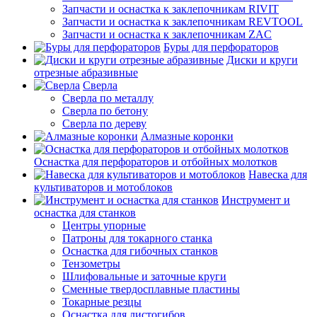
Запчасти и оснастка к заклепочникам RIVIT
Запчасти и оснастка к заклепочникам REVTOOL
Запчасти и оснастка к заклепочникам ZAC
Буры для перфораторов
Диски и круги
отрезные абразивные
Сверла
Сверла по металлу
Сверла по бетону
Сверла по дереву
Алмазные коронки
Оснастка для перфораторов и отбойных молотков
Навеска для
культиваторов и мотоблоков
Инструмент и
оснастка для станков
Центры упорные
Патроны для токарного станка
Оснастка для гибочных станков
Тензометры
Шлифовальные и заточные круги
Сменные твердосплавные пластины
Токарные резцы
Оснастка для листогибов