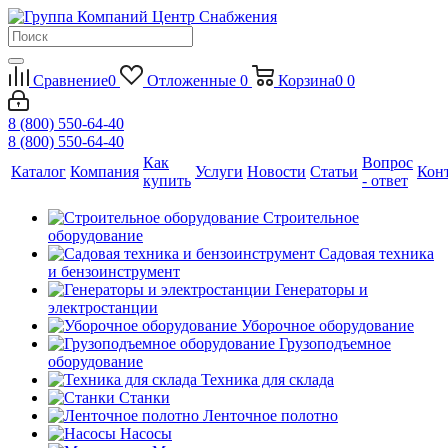
Сравнение
0
Отложенные
0
Корзина
0
0
8 (800) 550-64-40
8 (800) 550-64-40
Как
Вопрос
Каталог
Компания
Услуги
Новости
Статьи
Кон
купить
- ответ
Строительное
оборудование
Садовая техника
и бензоинструмент
Генераторы и
электростанции
Уборочное оборудование
Грузоподъемное
оборудование
Техника для склада
Станки
Ленточное полотно
Насосы