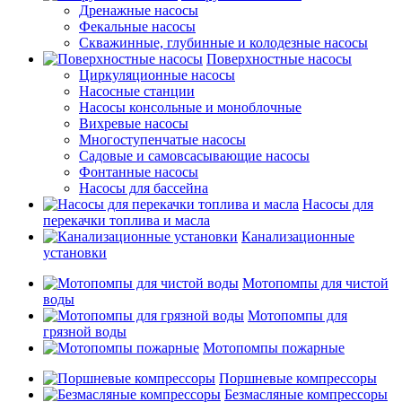
Дренажные насосы
Фекальные насосы
Скважинные, глубинные и колодезные насосы
Поверхностные насосы
Циркуляционные насосы
Насосные станции
Насосы консольные и моноблочные
Вихревые насосы
Многоступенчатые насосы
Садовые и самовсасывающие насосы
Фонтанные насосы
Насосы для бассейна
Насосы для
перекачки топлива и масла
Канализационные
установки
Мотопомпы для чистой
воды
Мотопомпы для
грязной воды
Мотопомпы пожарные
Поршневые компрессоры
Безмасляные компрессоры