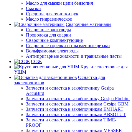
Масло для смазки цепи бензопил
Смазки
Средства для очистки рук
Масло гидравлическое
Сварочные материалы
Сварочные электроды
Проволока для сварки
Сварочные комплектующие
Сварочные горелки и плазменные резаки
Вольфрамовые электроды
Антипригарные жидкости и травильные пасты
СОЖ
Круги лепестковые для
УШМ
Оснастка для
заклепочников
Запчасти и оснастка к заклёпочнику Gesipa
AccuBird
Запчасти и оснастка к заклёпочнику Gesipa Firebird
Запчасти и оснастка к заклёпочникам Gesipa GBM
Запчасти и оснастка к заклёпочникам EMHART
Запчасти и оснастка к заклепочникам ABSOLUT
Запчасти и оснастка к заклепочникам TIME-
PROOF
Запчасти и оснастка к заклепочникам MESSER