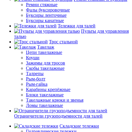
Ремни стяжные
Фалы буксировочные
Буксиры ленточные
Буксиры канатные
Тележки для талей
Пульты для управления
талью
Трос стальной
Такелаж
Цепи такелажные
Коуши
Зажимы для тросов
Скобы такелажные
Талрепы
Рым-болт
Рым-гайка
Карабины крепёжные
Блоки такелажные
Такелажные крюки и звенья
Ломы такелажные
Ограничители грузоподъемности для талей
Складские тележки
Гидравлические тележки