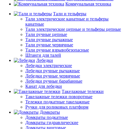
Коммунальная техника
Тали и тельферы
Тали электрические канатные и тельферы
канатные
Тали электрические цепные и тельферы цепные
Тали ручные цепные
Тали ручные рычажные
Тали ручные червячные
Тали ручные взрывобезопасные
Штанги для талей
Лебедки
Лебедки электрические
Лебедки ручные рычажные
Лебедки ручные червячные
Лебедки ручные барабанные
Канат для лебедки
Такелажные тележки
Такелажные тележки поворотные
Тележки подкатные такелажные
Ручки для роликовых платформ
Домкраты
Домкраты подкатные
Домкраты гидравлические
Домкраты винтовые