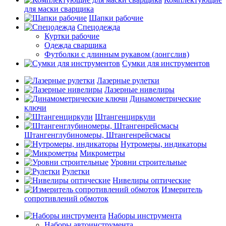
для маски сварщика
Шапки рабочие
Спецодежда
Куртки рабочие
Одежда сварщика
Футболки с длинным рукавом (лонгслив)
Сумки для инструментов
Лазерные рулетки
Лазерные нивелиры
Динамометрические
ключи
Штангенциркули
Штангенглубиномеры, Штангенрейсмасы
Нутромеры, индикаторы
Микрометры
Уровни строительные
Рулетки
Нивелиры оптические
Измеритель
сопротивлений обмоток
Наборы инструмента
Наборы автоинструмента