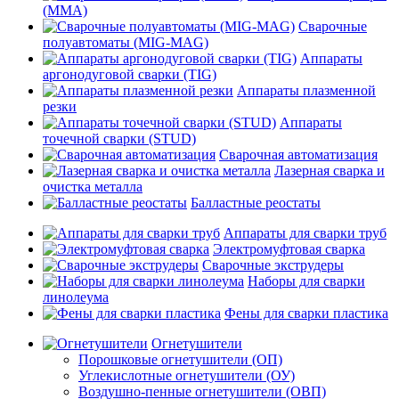
(MMA)
Сварочные
полуавтоматы (MIG-MAG)
Аппараты
аргонодуговой сварки (TIG)
Аппараты плазменной
резки
Аппараты
точечной сварки (STUD)
Сварочная автоматизация
Лазерная сварка и
очистка металла
Балластные реостаты
Аппараты для сварки труб
Электромуфтовая сварка
Сварочные экструдеры
Наборы для сварки
линолеума
Фены для сварки пластика
Огнетушители
Порошковые огнетушители (ОП)
Углекислотные огнетушители (ОУ)
Воздушно-пенные огнетушители (ОВП)