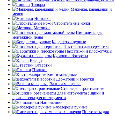
Топоры
Маркеры, карандаши и
мелки
Ножовки
Строительные ножи
Метчики
Пистолеты для
монтажной пены
Кордщетки ручные
Пистолеты для герметика
Пассатижи и плоскогубцы
Кусачки и бокорезы
Клещи
Отвертки
Плашки
Кисти малярные
Держатели и воротки
Валики малярные
Степлеры строительные
Ящики и
органайзеры для инструмента
Напильники
Кабелерезы ручные
Пистолеты для