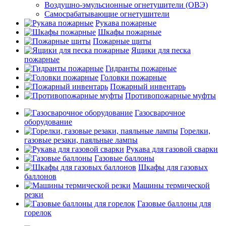
Воздушно-эмульсионные огнетушители (ОВЭ)
Самосрабатывающие огнетушители
Рукава пожарные
Шкафы пожарные
Пожарные щиты
Ящики для песка
пожарные
Гидранты пожарные
Головки пожарные
Пожарный инвентарь
Противопожарные муфты
Газосварочное
оборудование
Горелки,
газовые резаки, паяльные лампы
Рукава для газовой сварки
Газовые баллоны
Шкафы для газовых
баллонов
Машины термической
резки
Газовые баллоны для
горелок