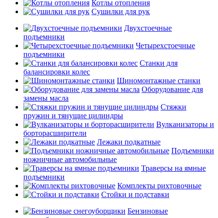
Котлы отопления
Сушилки для рук
Двухстоечные
подъемники
Четырехстоечные
подъемники
Станки для
балансировки колес
Шиномонтажные станки
Оборудование для
замены масла
Стяжки
пружин и тянущие цилиндры
Вулканизаторы и
борторасширители
Лежаки подкатные
Подъемники
ножничные автомобильные
Траверсы на ямные
подъемники
Комплекты рихтовочные
Стойки и подставки
Бензиновые