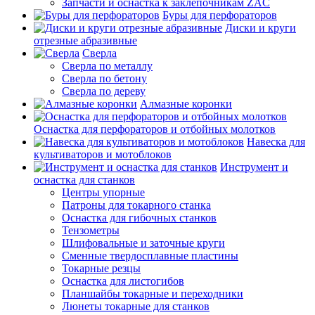
Запчасти и оснастка к заклепочникам ZAC
Буры для перфораторов
Диски и круги
отрезные абразивные
Сверла
Сверла по металлу
Сверла по бетону
Сверла по дереву
Алмазные коронки
Оснастка для перфораторов и отбойных молотков
Навеска для
культиваторов и мотоблоков
Инструмент и
оснастка для станков
Центры упорные
Патроны для токарного станка
Оснастка для гибочных станков
Тензометры
Шлифовальные и заточные круги
Сменные твердосплавные пластины
Токарные резцы
Оснастка для листогибов
Планшайбы токарные и переходники
Люнеты токарные для станков