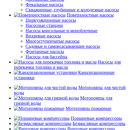
Фекальные насосы
Скважинные, глубинные и колодезные насосы
Поверхностные насосы
Циркуляционные насосы
Насосные станции
Насосы консольные и моноблочные
Вихревые насосы
Многоступенчатые насосы
Садовые и самовсасывающие насосы
Фонтанные насосы
Насосы для бассейна
Насосы для
перекачки топлива и масла
Канализационные
установки
Мотопомпы для чистой
воды
Мотопомпы для
грязной воды
Мотопомпы пожарные
Поршневые компрессоры
Безмасляные компрессоры
Винтовые компрессоры