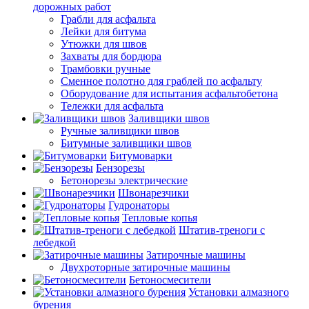
дорожных работ
Грабли для асфальта
Лейки для битума
Утюжки для швов
Захваты для бордюра
Трамбовки ручные
Сменное полотно для граблей по асфальту
Оборудование для испытания асфальтобетона
Тележки для асфальта
Заливщики швов
Ручные заливщики швов
Битумные заливщики швов
Битумоварки
Бензорезы
Бетонорезы электрические
Швонарезчики
Гудронаторы
Тепловые копья
Штатив-треноги с
лебедкой
Затирочные машины
Двухроторные затирочные машины
Бетоносмесители
Установки алмазного
бурения