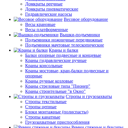
Домкраты реечные
Домкраты пневматические
Гидравлические насосы
Весовое оборудование
Весы крановые
Весы платформенные
Вышки-подъемники
Подъемники ножничные передвижные
Подъемники мачтовые телескопические
Краны и балки
Балки опорные подвесные и концевые
Краны гидравлические ручные
Краны консольные
Краны мостовые, кран-балки подвесные и
опорные
Краны ручные козловые
Краны стреловые типа "Пионер"
Краны строительные "в Окно"
Стропы и грузозахваты
Стропы текстильные
Стропы цепные
Блоки монтажные (полиспасты)
Стропы канатные
Грузозахватные приспособления
Ремни стяжные и буксиры