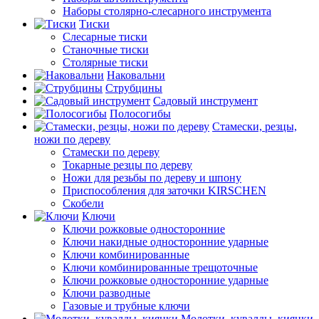
Наборы столярно-слесарного инструмента
Тиски
Слесарные тиски
Станочные тиски
Столярные тиски
Наковальни
Струбцины
Садовый инструмент
Полосогибы
Стамески, резцы,
ножи по дереву
Стамески по дереву
Токарные резцы по дереву
Ножи для резьбы по дереву и шпону
Приспособления для заточки KIRSCHEN
Скобели
Ключи
Ключи рожковые односторонние
Ключи накидные односторонние ударные
Ключи комбинированные
Ключи комбинированные трещоточные
Ключи рожковые односторонние ударные
Ключи разводные
Газовые и трубные ключи
Молотки, кувалды, киянки