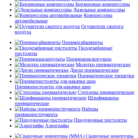
Бензиновые компрессоры
Дизельные компрессоры
Компрессоры
автомобильные
Осушители сжатого
воздуха
Пневмогайковерты
Гвоздезабивные
пистолеты
Пневмокраскопульты
Молотки пневматические
Дрели пневматические
Пневматические трещетки
Пневмопистолеты для накачки шин
Степлеры пневматические
Шлифмашины
пневматические
Наборы
пневмоинструмента
Продувочные пистолеты
Аэрографы
Сварочные инверторы