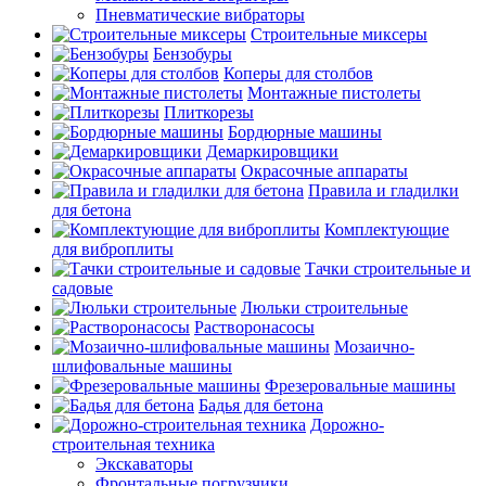
Пневматические вибраторы
Строительные миксеры
Бензобуры
Коперы для столбов
Монтажные пистолеты
Плиткорезы
Бордюрные машины
Демаркировщики
Окрасочные аппараты
Правила и гладилки
для бетона
Комплектующие
для виброплиты
Тачки строительные и
садовые
Люльки строительные
Растворонасосы
Мозаично-
шлифовальные машины
Фрезеровальные машины
Бадья для бетона
Дорожно-
строительная техника
Экскаваторы
Фронтальные погрузчики