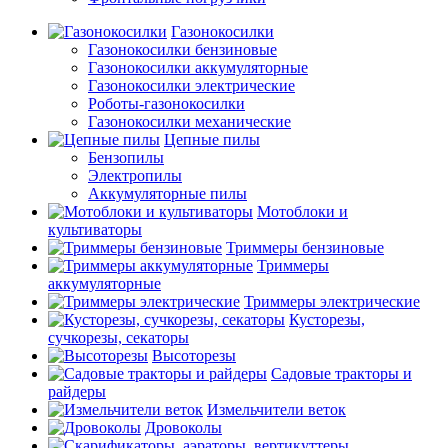
Газонокосилки
Газонокосилки бензиновые
Газонокосилки аккумуляторные
Газонокосилки электрические
Роботы-газонокосилки
Газонокосилки механические
Цепные пилы
Бензопилы
Электропилы
Аккумуляторные пилы
Мотоблоки и
культиваторы
Триммеры бензиновые
Триммеры
аккумуляторные
Триммеры электрические
Кусторезы,
сучкорезы, секаторы
Высоторезы
Садовые тракторы и
райдеры
Измельчители веток
Дровоколы