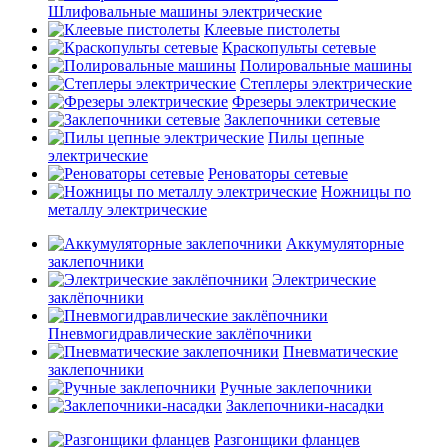
Шлифовальные машины электрические
Клеевые пистолеты
Краскопульты сетевые
Полировальные машины
Степлеры электрические
Фрезеры электрические
Заклепочники сетевые
Пилы цепные
электрические
Реноваторы сетевые
Ножницы по
металлу электрические
Аккумуляторные
заклепочники
Электрические
заклёпочники
Пневмогидравлические заклёпочники
Пневматические
заклепочники
Ручные заклепочники
Заклепочники-насадки
Разгонщики фланцев