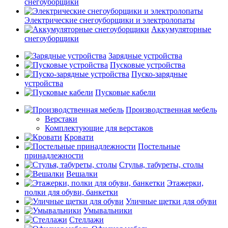
снегоуборщики
Электрические снегоуборщики и электролопаты
Аккумуляторные
снегоуборщики
Зарядные устройства
Пусковые устройства
Пуско-зарядные
устройства
Пусковые кабели
Производственная мебель
Верстаки
Комплектующие для верстаков
Кровати
Постельные
принадлежности
Стулья, табуреты, столы
Вешалки
Этажерки,
полки для обуви, банкетки
Уличные щетки для обуви
Умывальники
Стеллажи