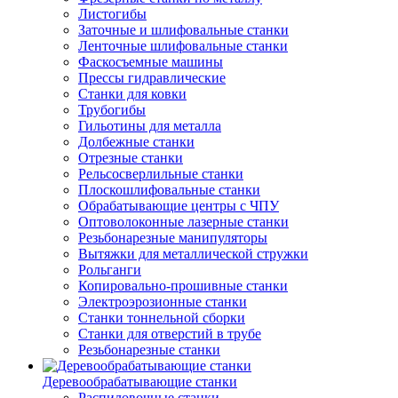
Листогибы
Заточные и шлифовальные станки
Ленточные шлифовальные станки
Фаскосъемные машины
Прессы гидравлические
Станки для ковки
Трубогибы
Гильотины для металла
Долбежные станки
Отрезные станки
Рельсосверлильные станки
Плоскошлифовальные станки
Обрабатывающие центры с ЧПУ
Оптоволоконные лазерные станки
Резьбонарезные манипуляторы
Вытяжки для металлической стружки
Рольганги
Копировально-прошивные станки
Электроэрозионные станки
Станки тоннельной сборки
Станки для отверстий в трубе
Резьбонарезные станки
Деревообрабатывающие станки
Распиловочные станки