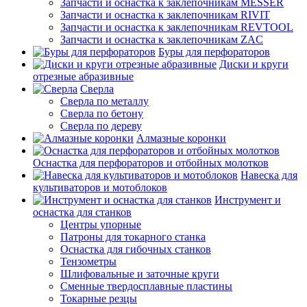
Запчасти и оснастка к заклепочникам MESSER
Запчасти и оснастка к заклепочникам RIVIT
Запчасти и оснастка к заклепочникам REVTOOL
Запчасти и оснастка к заклепочникам ZAC
Буры для перфораторов
Диски и круги
отрезные абразивные
Сверла
Сверла по металлу
Сверла по бетону
Сверла по дереву
Алмазные коронки
Оснастка для перфораторов и отбойных молотков
Навеска для
культиваторов и мотоблоков
Инструмент и
оснастка для станков
Центры упорные
Патроны для токарного станка
Оснастка для гибочных станков
Тензометры
Шлифовальные и заточные круги
Сменные твердосплавные пластины
Токарные резцы