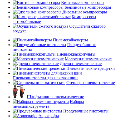
Винтовые компрессоры
Бензиновые компрессоры
Дизельные компрессоры
Компрессоры
автомобильные
Осушители сжатого
воздуха
Пневмогайковерты
Гвоздезабивные
пистолеты
Пневмокраскопульты
Молотки пневматические
Дрели пневматические
Пневматические трещетки
Пневмопистолеты для накачки шин
Степлеры пневматические
Шлифмашины пневматические
Наборы
пневмоинструмента
Продувочные пистолеты
Аэрографы