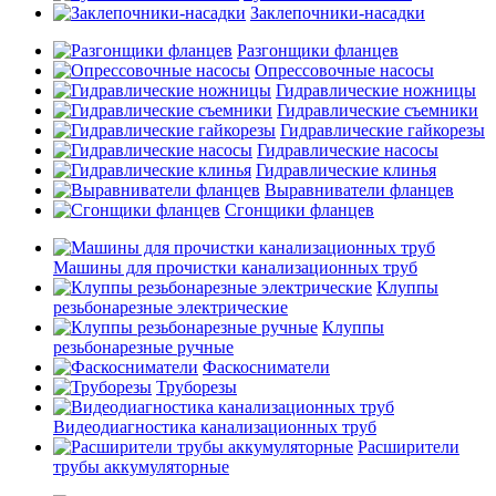
Заклепочники-насадки
Разгонщики фланцев
Опрессовочные насосы
Гидравлические ножницы
Гидравлические съемники
Гидравлические гайкорезы
Гидравлические насосы
Гидравлические клинья
Выравниватели фланцев
Сгонщики фланцев
Машины для прочистки канализационных труб
Клуппы
резьбонарезные электрические
Клуппы
резьбонарезные ручные
Фаскосниматели
Труборезы
Видеодиагностика канализационных труб
Расширители
трубы аккумуляторные