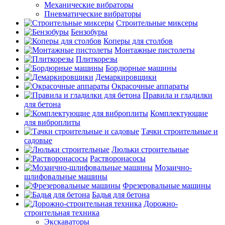
Механические вибраторы
Пневматические вибраторы
Строительные миксеры
Бензобуры
Коперы для столбов
Монтажные пистолеты
Плиткорезы
Бордюрные машины
Демаркировщики
Окрасочные аппараты
Правила и гладилки
для бетона
Комплектующие
для виброплиты
Тачки строительные и
садовые
Люльки строительные
Растворонасосы
Мозаично-
шлифовальные машины
Фрезеровальные машины
Бадья для бетона
Дорожно-
строительная техника
Экскаваторы