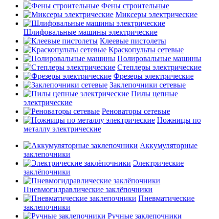
Фены строительные
Миксеры электрические
Шлифовальные машины электрические
Клеевые пистолеты
Краскопульты сетевые
Полировальные машины
Степлеры электрические
Фрезеры электрические
Заклепочники сетевые
Пилы цепные
электрические
Реноваторы сетевые
Ножницы по
металлу электрические
Аккумуляторные
заклепочники
Электрические
заклёпочники
Пневмогидравлические заклёпочники
Пневматические
заклепочники
Ручные заклепочники