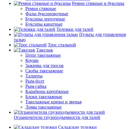
Ремни стяжные и буксиры
Ремни стяжные
Фалы буксировочные
Буксиры ленточные
Буксиры канатные
Тележки для талей
Пульты для управления
талью
Трос стальной
Такелаж
Цепи такелажные
Коуши
Зажимы для тросов
Скобы такелажные
Талрепы
Рым-болт
Рым-гайка
Карабины крепёжные
Блоки такелажные
Такелажные крюки и звенья
Ломы такелажные
Ограничители грузоподъемности для талей
Складские тележки