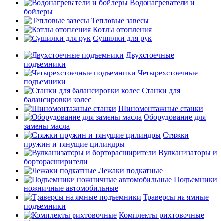
Водонагреватели и
бойлеры
Тепловые завесы
Котлы отопления
Сушилки для рук
Двухстоечные
подъемники
Четырехстоечные
подъемники
Станки для
балансировки колес
Шиномонтажные станки
Оборудование для
замены масла
Стяжки
пружин и тянущие цилиндры
Вулканизаторы и
борторасширители
Лежаки подкатные
Подъемники
ножничные автомобильные
Траверсы на ямные
подъемники
Комплекты рихтовочные