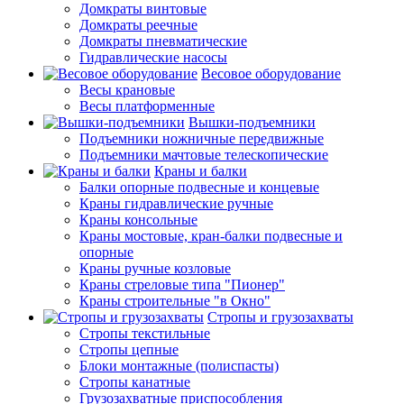
Домкраты винтовые
Домкраты реечные
Домкраты пневматические
Гидравлические насосы
Весовое оборудование
Весы крановые
Весы платформенные
Вышки-подъемники
Подъемники ножничные передвижные
Подъемники мачтовые телескопические
Краны и балки
Балки опорные подвесные и концевые
Краны гидравлические ручные
Краны консольные
Краны мостовые, кран-балки подвесные и
опорные
Краны ручные козловые
Краны стреловые типа "Пионер"
Краны строительные "в Окно"
Стропы и грузозахваты
Стропы текстильные
Стропы цепные
Блоки монтажные (полиспасты)
Стропы канатные
Грузозахватные приспособления