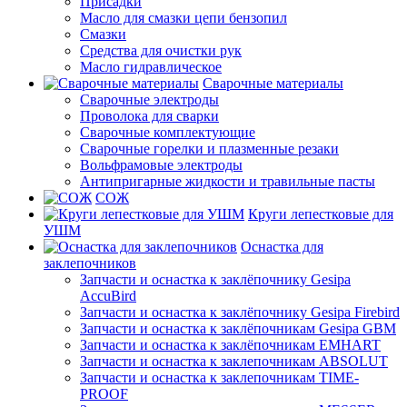
Присадки
Масло для смазки цепи бензопил
Смазки
Средства для очистки рук
Масло гидравлическое
Сварочные материалы
Сварочные электроды
Проволока для сварки
Сварочные комплектующие
Сварочные горелки и плазменные резаки
Вольфрамовые электроды
Антипригарные жидкости и травильные пасты
СОЖ
Круги лепестковые для
УШМ
Оснастка для
заклепочников
Запчасти и оснастка к заклёпочнику Gesipa
AccuBird
Запчасти и оснастка к заклёпочнику Gesipa Firebird
Запчасти и оснастка к заклёпочникам Gesipa GBM
Запчасти и оснастка к заклёпочникам EMHART
Запчасти и оснастка к заклепочникам ABSOLUT
Запчасти и оснастка к заклепочникам TIME-
PROOF