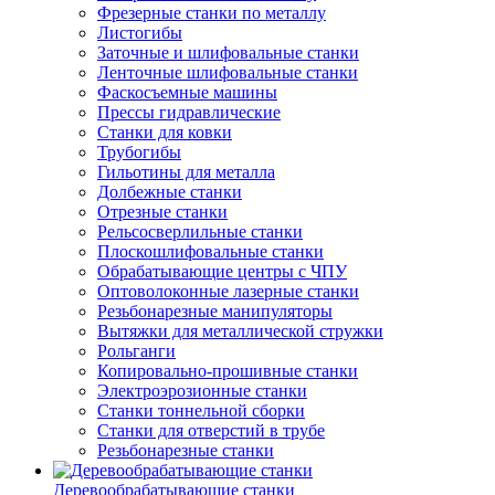
Фрезерные станки по металлу
Листогибы
Заточные и шлифовальные станки
Ленточные шлифовальные станки
Фаскосъемные машины
Прессы гидравлические
Станки для ковки
Трубогибы
Гильотины для металла
Долбежные станки
Отрезные станки
Рельсосверлильные станки
Плоскошлифовальные станки
Обрабатывающие центры с ЧПУ
Оптоволоконные лазерные станки
Резьбонарезные манипуляторы
Вытяжки для металлической стружки
Рольганги
Копировально-прошивные станки
Электроэрозионные станки
Станки тоннельной сборки
Станки для отверстий в трубе
Резьбонарезные станки
Деревообрабатывающие станки