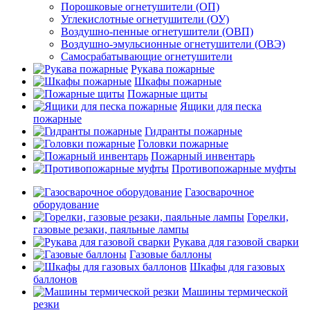
Порошковые огнетушители (ОП)
Углекислотные огнетушители (ОУ)
Воздушно-пенные огнетушители (ОВП)
Воздушно-эмульсионные огнетушители (ОВЭ)
Самосрабатывающие огнетушители
Рукава пожарные
Шкафы пожарные
Пожарные щиты
Ящики для песка
пожарные
Гидранты пожарные
Головки пожарные
Пожарный инвентарь
Противопожарные муфты
Газосварочное
оборудование
Горелки,
газовые резаки, паяльные лампы
Рукава для газовой сварки
Газовые баллоны
Шкафы для газовых
баллонов
Машины термической
резки