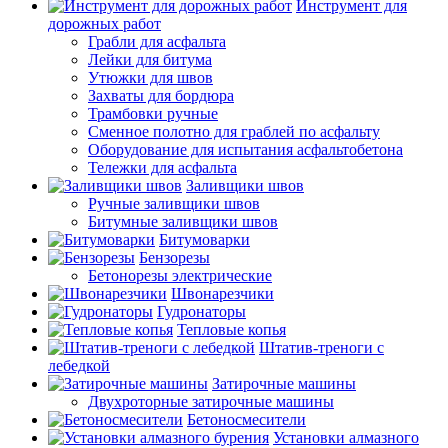
Инструмент для
дорожных работ
Грабли для асфальта
Лейки для битума
Утюжки для швов
Захваты для бордюра
Трамбовки ручные
Сменное полотно для граблей по асфальту
Оборудование для испытания асфальтобетона
Тележки для асфальта
Заливщики швов
Ручные заливщики швов
Битумные заливщики швов
Битумоварки
Бензорезы
Бетонорезы электрические
Швонарезчики
Гудронаторы
Тепловые копья
Штатив-треноги с
лебедкой
Затирочные машины
Двухроторные затирочные машины
Бетоносмесители
Установки алмазного