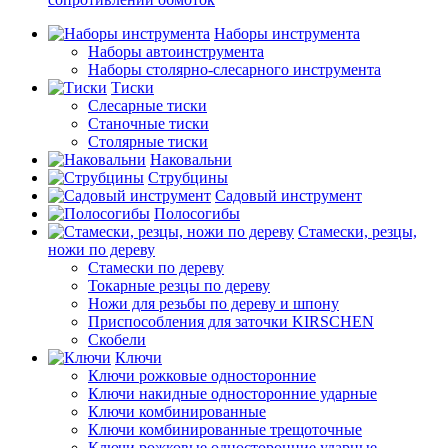
Наборы инструмента
Наборы автоинструмента
Наборы столярно-слесарного инструмента
Тиски
Слесарные тиски
Станочные тиски
Столярные тиски
Наковальни
Струбцины
Садовый инструмент
Полосогибы
Стамески, резцы,
ножи по дереву
Стамески по дереву
Токарные резцы по дереву
Ножи для резьбы по дереву и шпону
Приспособления для заточки KIRSCHEN
Скобели
Ключи
Ключи рожковые односторонние
Ключи накидные односторонние ударные
Ключи комбинированные
Ключи комбинированные трещоточные
Ключи рожковые односторонние ударные