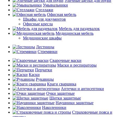
Уличные щетки для обуви
Умывальники
Стеллажи
Офисная мебель
Шкафы для документов
Офисные кресла
Мебель для раздевалок
Медицинская мебель
Медицинские шкафы
Лестницы
Стремянки
Сварочные маски
Маски и респираторы
Перчатки
Каски
Рукавицы
Краги сварщика
Аптечки и антисептики
Очки защитные
Щитки защитные
Наушники защитные
Наколенники
Страховочные пояса и
стропы