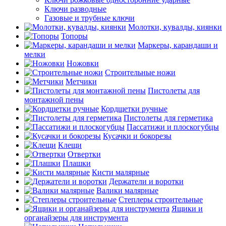
Ключи разводные
Газовые и трубные ключи
Молотки, кувалды, киянки
Топоры
Маркеры, карандаши и
мелки
Ножовки
Строительные ножи
Метчики
Пистолеты для
монтажной пены
Кордщетки ручные
Пистолеты для герметика
Пассатижи и плоскогубцы
Кусачки и бокорезы
Клещи
Отвертки
Плашки
Кисти малярные
Держатели и воротки
Валики малярные
Степлеры строительные
Ящики и
органайзеры для инструмента