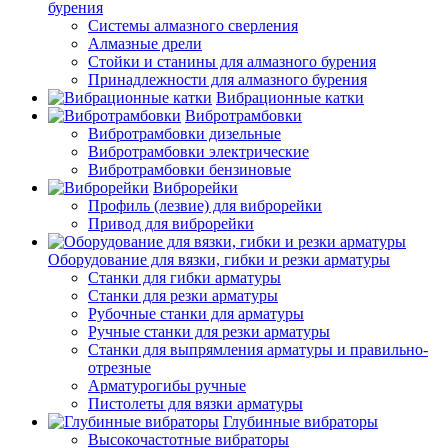
бурения
Системы алмазного сверления
Алмазные дрели
Стойки и станины для алмазного бурения
Принадлежности для алмазного бурения
Вибрационные катки
Вибротрамбовки
Вибротрамбовки дизельные
Вибротрамбовки электрические
Вибротрамбовки бензиновые
Виброрейки
Профиль (лезвие) для виброрейки
Привод для виброрейки
Оборудование для вязки, гибки и резки арматуры
Станки для гибки арматуры
Станки для резки арматуры
Рубочные станки для арматуры
Ручные станки для резки арматуры
Станки для выпрямления арматуры и правильно-
отрезные
Арматурогибы ручные
Пистолеты для вязки арматуры
Глубинные вибраторы
Высокочастотные вибраторы