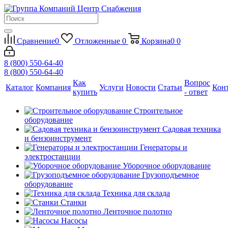
Сравнение
0
Отложенные
0
Корзина
0
0
8 (800) 550-64-40
8 (800) 550-64-40
Как
Вопрос
Каталог
Компания
Услуги
Новости
Статьи
Кон
купить
- ответ
Строительное
оборудование
Садовая техника
и бензоинструмент
Генераторы и
электростанции
Уборочное оборудование
Грузоподъемное
оборудование
Техника для склада
Станки
Ленточное полотно
Насосы