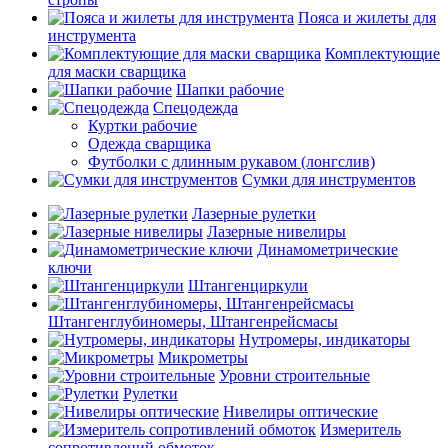
Пояса и жилеты для
инструмента
Комплектующие
для маски сварщика
Шапки рабочие
Спецодежда
Куртки рабочие
Одежда сварщика
Футболки с длинным рукавом (лонгслив)
Сумки для инструментов
Лазерные рулетки
Лазерные нивелиры
Динамометрические
ключи
Штангенциркули
Штангенглубиномеры, Штангенрейсмасы
Нутромеры, индикаторы
Микрометры
Уровни строительные
Рулетки
Нивелиры оптические
Измеритель
сопротивлений обмоток