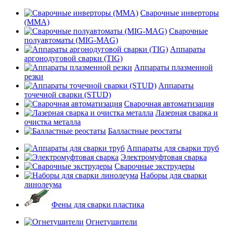
Сварочные инверторы
(MMA)
Сварочные
полуавтоматы (MIG-MAG)
Аппараты
аргонодуговой сварки (TIG)
Аппараты плазменной
резки
Аппараты
точечной сварки (STUD)
Сварочная автоматизация
Лазерная сварка и
очистка металла
Балластные реостаты
Аппараты для сварки труб
Электромуфтовая сварка
Сварочные экструдеры
Наборы для сварки
линолеума
Фены для сварки пластика
Огнетушители