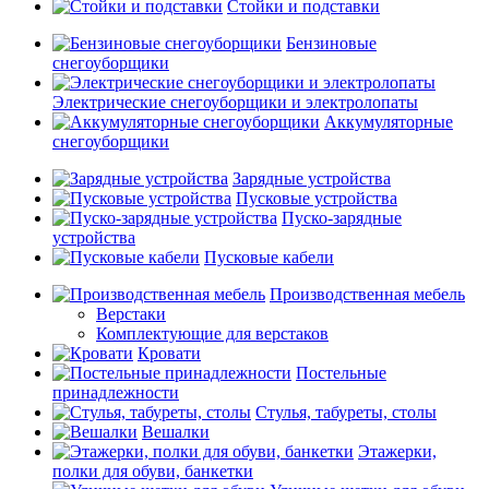
Стойки и подставки
Бензиновые
снегоуборщики
Электрические снегоуборщики и электролопаты
Аккумуляторные
снегоуборщики
Зарядные устройства
Пусковые устройства
Пуско-зарядные
устройства
Пусковые кабели
Производственная мебель
Верстаки
Комплектующие для верстаков
Кровати
Постельные
принадлежности
Стулья, табуреты, столы
Вешалки
Этажерки,
полки для обуви, банкетки