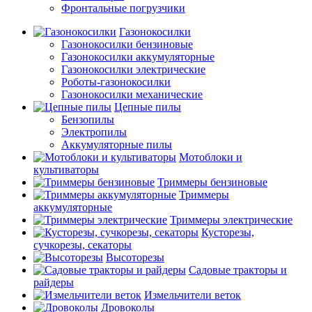
Фронтальные погрузчики
Газонокосилки
Газонокосилки бензиновые
Газонокосилки аккумуляторные
Газонокосилки электрические
Роботы-газонокосилки
Газонокосилки механические
Цепные пилы
Бензопилы
Электропилы
Аккумуляторные пилы
Мотоблоки и
культиваторы
Триммеры бензиновые
Триммеры
аккумуляторные
Триммеры электрические
Кусторезы,
сучкорезы, секаторы
Высоторезы
Садовые тракторы и
райдеры
Измельчители веток
Дровоколы