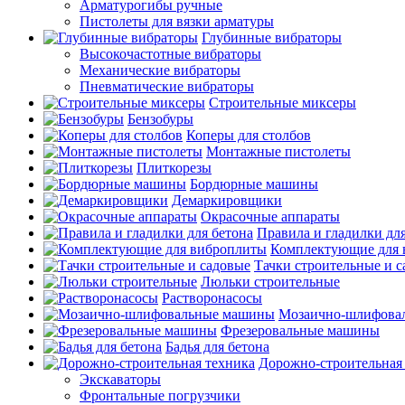
Арматурогибы ручные
Пистолеты для вязки арматуры
Глубинные вибраторы
Высокочастотные вибраторы
Механические вибраторы
Пневматические вибраторы
Строительные миксеры
Бензобуры
Коперы для столбов
Монтажные пистолеты
Плиткорезы
Бордюрные машины
Демаркировщики
Окрасочные аппараты
Правила и гладилки для
Комплектующие для 
Тачки строительные и 
Люльки строительные
Растворонасосы
Мозаично-шлифова
Фрезеровальные машины
Бадья для бетона
Дорожно-строительная
Экскаваторы
Фронтальные погрузчики