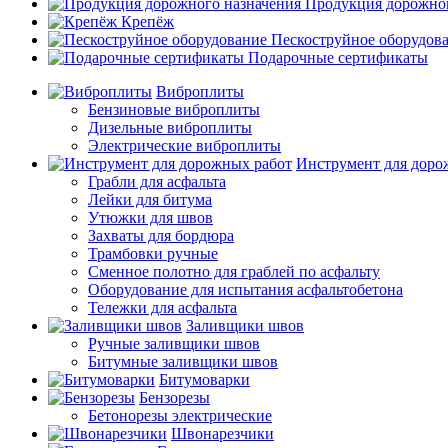
Продукция дорожног
Крепёж
Пескоструйное оборудов
Подарочные сертификаты
Виброплиты
Бензиновые виброплиты
Дизельные виброплиты
Электрические виброплиты
Инструмент для доро
Грабли для асфальта
Лейки для битума
Утюжки для швов
Захваты для бордюра
Трамбовки ручные
Сменное полотно для граблей по асфальту
Оборудование для испытания асфальтобетона
Тележки для асфальта
Заливщики швов
Ручные заливщики швов
Битумные заливщики швов
Битумоварки
Бензорезы
Бетонорезы электрические
Швонарезчики