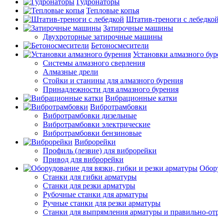
Гудронаторы
Тепловые копья
Штатив-треноги с лебедко
Затирочные машины
Двухроторные затирочные машины
Бетоносмесители
Установки алмазного бур
Системы алмазного сверления
Алмазные дрели
Стойки и станины для алмазного бурения
Принадлежности для алмазного бурения
Вибрационные катки
Вибротрамбовки
Вибротрамбовки дизельные
Вибротрамбовки электрические
Вибротрамбовки бензиновые
Виброрейки
Профиль (лезвие) для виброрейки
Привод для виброрейки
Обору
Станки для гибки арматуры
Станки для резки арматуры
Рубочные станки для арматуры
Ручные станки для резки арматуры
Станки для выпрямления арматуры и правильно-от