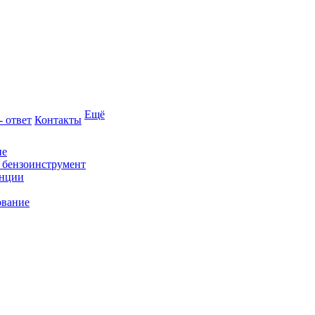
Ещё
- ответ
Контакты
ие
и бензоинструмент
анции
ование