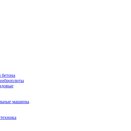
 бетона
виброплиты
садовые
льные машины
 техника