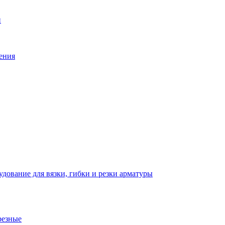
й
ения
дование для вязки, гибки и резки арматуры
резные