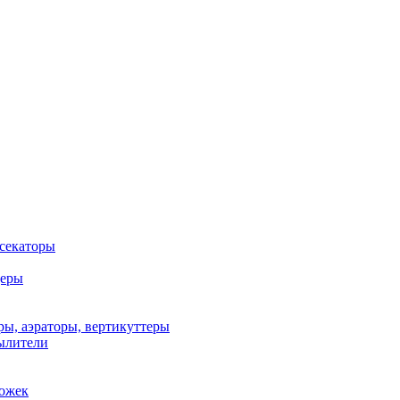
 секаторы
деры
ы, аэраторы, вертикуттеры
ылители
рожек