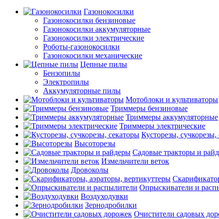
Газонокосилки
Газонокосилки бензиновые
Газонокосилки аккумуляторные
Газонокосилки электрические
Роботы-газонокосилки
Газонокосилки механические
Цепные пилы
Бензопилы
Электропилы
Аккумуляторные пилы
Мотоблоки и культиваторы
Триммеры бензиновые
Триммеры аккумуляторные
Триммеры электрические
Кусторезы, сучкорезы,
Высоторезы
Садовые тракторы и рай
Измельчители веток
Дровоколы
Скарификатор
Опрыскиватели и расп
Воздуходувки
Зернодробилки
Очистители садовых до