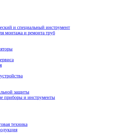
еский и специальный инструмент
ля монтажа и ремонта труб
ляторы
сервиса
я
устройства
альной защиты
е приборы и инструменты
товая техника
родукция