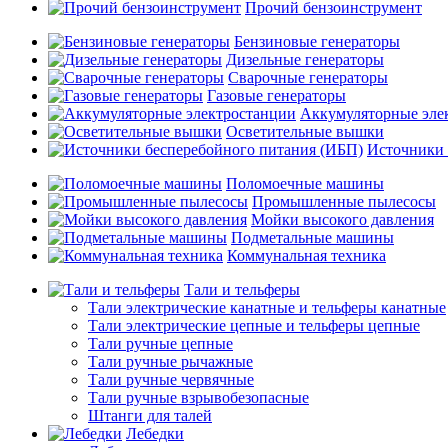
Прочий бензоинструмент
Бензиновые генераторы
Дизельные генераторы
Сварочные генераторы
Газовые генераторы
Аккумуляторные эле
Осветительные вышки
Источники 
Поломоечные машины
Промышленные пылесосы
Мойки высокого давления
Подметальные машины
Коммунальная техника
Тали и тельферы
Тали электрические канатные и тельферы канатные
Тали электрические цепные и тельферы цепные
Тали ручные цепные
Тали ручные рычажные
Тали ручные червячные
Тали ручные взрывобезопасные
Штанги для талей
Лебедки