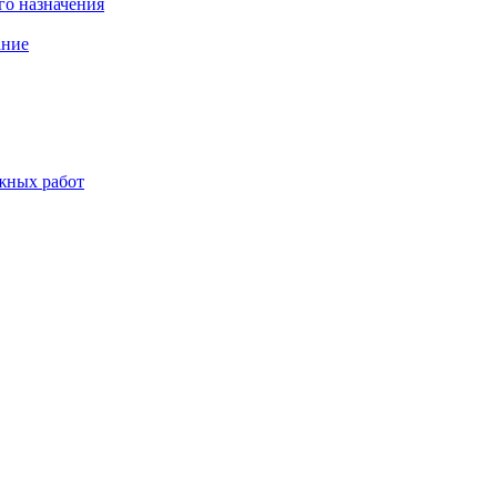
о назначения
ание
жных работ