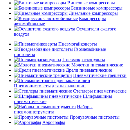
Винтовые компрессоры
Бензиновые компрессоры
Дизельные компрессоры
Компрессоры
автомобильные
Осушители сжатого
воздуха
Пневмогайковерты
Гвоздезабивные
пистолеты
Пневмокраскопульты
Молотки пневматические
Дрели пневматические
Пневматические трещетки
Пневмопистолеты для накачки шин
Степлеры пневматические
Шлифмашины
пневматические
Наборы
пневмоинструмента
Продувочные пистолеты
Аэрографы