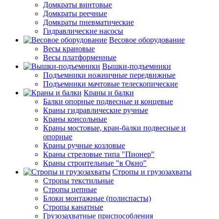
Домкраты винтовые
Домкраты реечные
Домкраты пневматические
Гидравлические насосы
Весовое оборудование
Весы крановые
Весы платформенные
Вышки-подъемники
Подъемники ножничные передвижные
Подъемники мачтовые телескопические
Краны и балки
Балки опорные подвесные и концевые
Краны гидравлические ручные
Краны консольные
Краны мостовые, кран-балки подвесные и
опорные
Краны ручные козловые
Краны стреловые типа "Пионер"
Краны строительные "в Окно"
Стропы и грузозахваты
Стропы текстильные
Стропы цепные
Блоки монтажные (полиспасты)
Стропы канатные
Грузозахватные приспособления