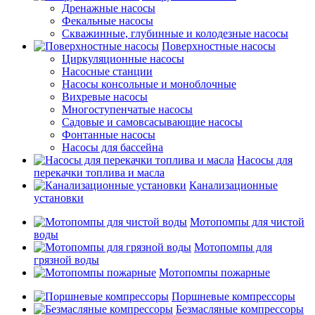
Дренажные насосы
Фекальные насосы
Скважинные, глубинные и колодезные насосы
Поверхностные насосы
Циркуляционные насосы
Насосные станции
Насосы консольные и моноблочные
Вихревые насосы
Многоступенчатые насосы
Садовые и самовсасывающие насосы
Фонтанные насосы
Насосы для бассейна
Насосы для
перекачки топлива и масла
Канализационные
установки
Мотопомпы для чистой
воды
Мотопомпы для
грязной воды
Мотопомпы пожарные
Поршневые компрессоры
Безмасляные компрессоры