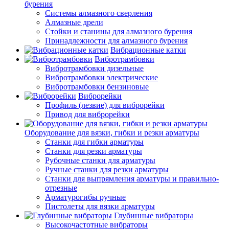
бурения
Системы алмазного сверления
Алмазные дрели
Стойки и станины для алмазного бурения
Принадлежности для алмазного бурения
Вибрационные катки
Вибротрамбовки
Вибротрамбовки дизельные
Вибротрамбовки электрические
Вибротрамбовки бензиновые
Виброрейки
Профиль (лезвие) для виброрейки
Привод для виброрейки
Оборудование для вязки, гибки и резки арматуры
Станки для гибки арматуры
Станки для резки арматуры
Рубочные станки для арматуры
Ручные станки для резки арматуры
Станки для выпрямления арматуры и правильно-
отрезные
Арматурогибы ручные
Пистолеты для вязки арматуры
Глубинные вибраторы
Высокочастотные вибраторы