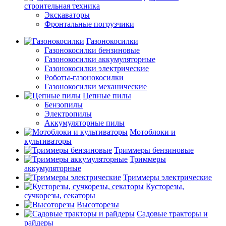
строительная техника
Экскаваторы
Фронтальные погрузчики
Газонокосилки
Газонокосилки бензиновые
Газонокосилки аккумуляторные
Газонокосилки электрические
Роботы-газонокосилки
Газонокосилки механические
Цепные пилы
Бензопилы
Электропилы
Аккумуляторные пилы
Мотоблоки и
культиваторы
Триммеры бензиновые
Триммеры
аккумуляторные
Триммеры электрические
Кусторезы,
сучкорезы, секаторы
Высоторезы
Садовые тракторы и
райдеры