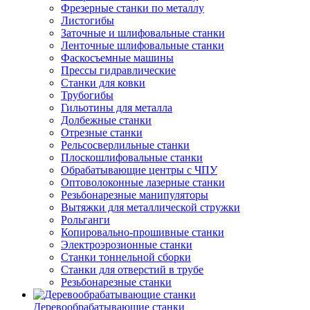
Фрезерные станки по металлу
Листогибы
Заточные и шлифовальные станки
Ленточные шлифовальные станки
Фаскосъемные машины
Прессы гидравлические
Станки для ковки
Трубогибы
Гильотины для металла
Долбежные станки
Отрезные станки
Рельсосверлильные станки
Плоскошлифовальные станки
Обрабатывающие центры с ЧПУ
Оптоволоконные лазерные станки
Резьбонарезные манипуляторы
Вытяжки для металлической стружки
Рольганги
Копировально-прошивные станки
Электроэрозионные станки
Станки тоннельной сборки
Станки для отверстий в трубе
Резьбонарезные станки
Деревообрабатывающие станки