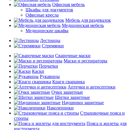
Офисная мебель
Шкафы для документов
Офисные кресла
Мебель для раздевалок
Медицинская мебель
Медицинские шкафы
Лестницы
Стремянки
Сварочные маски
Маски и респираторы
Перчатки
Каски
Рукавицы
Краги сварщика
Аптечки и антисептики
Очки защитные
Щитки защитные
Наушники защитные
Наколенники
Страховочные пояса и
стропы
Пояса и жилеты для
инструмента