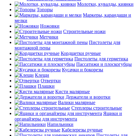
Молотки, кувалды, киянки
Топоры
Маркеры, карандаши и
мелки
Ножовки
Строительные ножи
Метчики
Пистолеты для
монтажной пены
Кордщетки ручные
Пистолеты для герметика
Пассатижи и плоскогубцы
Кусачки и бокорезы
Клещи
Отвертки
Плашки
Кисти малярные
Держатели и воротки
Валики малярные
Степлеры строительные
Ящики и
органайзеры для инструмента
Напильники
Кабелерезы ручные
Пистолеты для