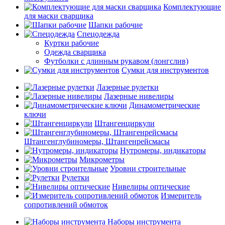
Комплектующие
для маски сварщика
Шапки рабочие
Спецодежда
Куртки рабочие
Одежда сварщика
Футболки с длинным рукавом (лонгслив)
Сумки для инструментов
Лазерные рулетки
Лазерные нивелиры
Динамометрические
ключи
Штангенциркули
Штангенглубиномеры, Штангенрейсмасы
Нутромеры, индикаторы
Микрометры
Уровни строительные
Рулетки
Нивелиры оптические
Измеритель
сопротивлений обмоток
Наборы инструмента