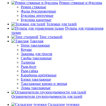
Ремни стяжные и буксиры
Ремни стяжные
Фалы буксировочные
Буксиры ленточные
Буксиры канатные
Тележки для талей
Пульты для управления
талью
Трос стальной
Такелаж
Цепи такелажные
Коуши
Зажимы для тросов
Скобы такелажные
Талрепы
Рым-болт
Рым-гайка
Карабины крепёжные
Блоки такелажные
Такелажные крюки и звенья
Ломы такелажные
Ограничители грузоподъемности для талей
Складские тележки