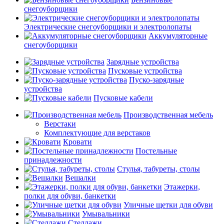
снегоуборщики
Электрические снегоуборщики и электролопаты
Аккумуляторные
снегоуборщики
Зарядные устройства
Пусковые устройства
Пуско-зарядные
устройства
Пусковые кабели
Производственная мебель
Верстаки
Комплектующие для верстаков
Кровати
Постельные
принадлежности
Стулья, табуреты, столы
Вешалки
Этажерки,
полки для обуви, банкетки
Уличные щетки для обуви
Умывальники
Стеллажи