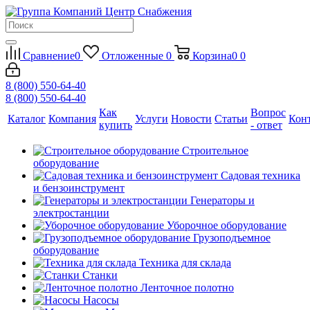
Сравнение
0
Отложенные
0
Корзина
0
0
8 (800) 550-64-40
8 (800) 550-64-40
Как
Вопрос
Каталог
Компания
Услуги
Новости
Статьи
Кон
купить
- ответ
Строительное
оборудование
Садовая техника
и бензоинструмент
Генераторы и
электростанции
Уборочное оборудование
Грузоподъемное
оборудование
Техника для склада
Станки
Ленточное полотно
Насосы