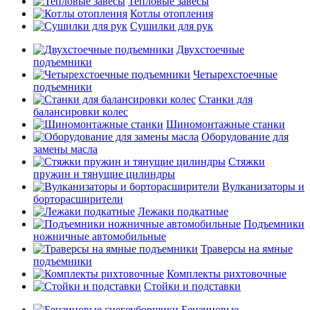
Тепловые завесы
Котлы отопления
Сушилки для рук
Двухстоечные
подъемники
Четырехстоечные
подъемники
Станки для
балансировки колес
Шиномонтажные станки
Оборудование для
замены масла
Стяжки
пружин и тянущие цилиндры
Вулканизаторы и
борторасширители
Лежаки подкатные
Подъемники
ножничные автомобильные
Траверсы на ямные
подъемники
Комплекты рихтовочные
Стойки и подставки
Бензиновые