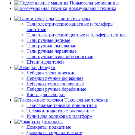
Подметальные машины
Коммунальная техника
Тали и тельферы
Тали электрические канатные и тельферы
канатные
Тали электрические цепные и тельферы цепные
Тали ручные цепные
Тали ручные рычажные
Тали ручные червячные
Тали ручные взрывобезопасные
Штанги для талей
Лебедки
Лебедки электрические
Лебедки ручные рычажные
Лебедки ручные червячные
Лебедки ручные барабанные
Канат для лебедки
Такелажные тележки
Такелажные тележки поворотные
Тележки подкатные такелажные
Ручки для роликовых платформ
Домкраты
Домкраты подкатные
Домкраты гидравлические