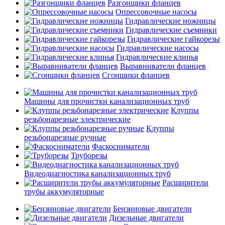
Разгонщики фланцев
Опрессовочные насосы
Гидравлические ножницы
Гидравлические съемники
Гидравлические гайкорезы
Гидравлические насосы
Гидравлические клинья
Выравниватели фланцев
Сгонщики фланцев
Машины для прочистки канализационных труб
Клуппы
резьбонарезные электрические
Клуппы
резьбонарезные ручные
Фаскосниматели
Труборезы
Видеодиагностика канализационных труб
Расширители
трубы аккумуляторные
Бензиновые двигатели
Дизельные двигатели