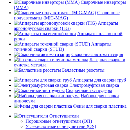
Сварочные инверторы
(MMA)
Сварочные
полуавтоматы (MIG-MAG)
Аппараты
аргонодуговой сварки (TIG)
Аппараты плазменной
резки
Аппараты
точечной сварки (STUD)
Сварочная автоматизация
Лазерная сварка и
очистка металла
Балластные реостаты
Аппараты для сварки труб
Электромуфтовая сварка
Сварочные экструдеры
Наборы для сварки
линолеума
Фены для сварки пластика
Огнетушители
Порошковые огнетушители (ОП)
Углекислотные огнетушители (ОУ)