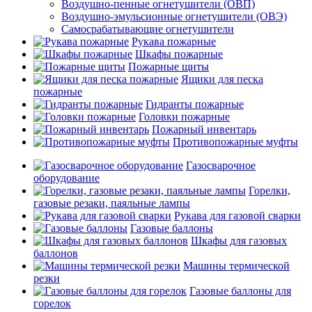
Воздушно-пенные огнетушители (ОВП)
Воздушно-эмульсионные огнетушители (ОВЭ)
Самосрабатывающие огнетушители
Рукава пожарные
Шкафы пожарные
Пожарные щиты
Ящики для песка
пожарные
Гидранты пожарные
Головки пожарные
Пожарный инвентарь
Противопожарные муфты
Газосварочное
оборудование
Горелки,
газовые резаки, паяльные лампы
Рукава для газовой сварки
Газовые баллоны
Шкафы для газовых
баллонов
Машины термической
резки
Газовые баллоны для
горелок