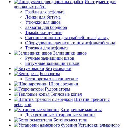
Инструмент для
дорожных работ
Грабли для асфальта
Лейки для битума
Утюжки для швов
Захваты для бордюра
Трамбовки ручные
Сменное полотно для граблей по асфальту
Оборудование для испытания асфальтобетона
Тележки для асфальта
Заливщики швов
Ручные заливщики швов
Битумные заливщики швов
Битумоварки
Бензорезы
Бетонорезы электрические
Швонарезчики
Гудронаторы
Тепловые копья
Штатив-треноги с
лебедкой
Затирочные машины
Двухроторные затирочные машины
Бетоносмесители
Установки алмазного