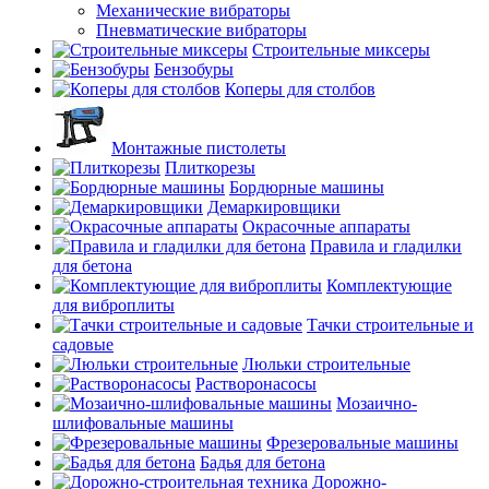
Механические вибраторы
Пневматические вибраторы
Строительные миксеры
Бензобуры
Коперы для столбов
Монтажные пистолеты
Плиткорезы
Бордюрные машины
Демаркировщики
Окрасочные аппараты
Правила и гладилки
для бетона
Комплектующие
для виброплиты
Тачки строительные и
садовые
Люльки строительные
Растворонасосы
Мозаично-
шлифовальные машины
Фрезеровальные машины
Бадья для бетона
Дорожно-