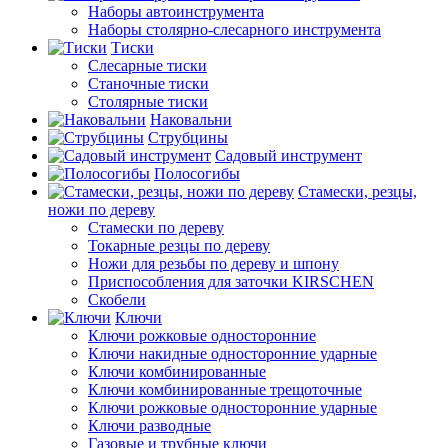
Наборы автоинструмента
Наборы столярно-слесарного инструмента
Тиски
Слесарные тиски
Станочные тиски
Столярные тиски
Наковальни
Струбцины
Садовый инструмент
Полосогибы
Стамески, резцы,
ножи по дереву
Стамески по дереву
Токарные резцы по дереву
Ножи для резьбы по дереву и шпону
Приспособления для заточки KIRSCHEN
Скобели
Ключи
Ключи рожковые односторонние
Ключи накидные односторонние ударные
Ключи комбинированные
Ключи комбинированные трещоточные
Ключи рожковые односторонние ударные
Ключи разводные
Газовые и трубные ключи