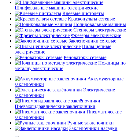
Шлифовальные машины электрические
Клеевые пистолеты
Краскопульты сетевые
Полировальные машины
Степлеры электрические
Фрезеры электрические
Заклепочники сетевые
Пилы цепные
электрические
Реноваторы сетевые
Ножницы по
металлу электрические
Аккумуляторные
заклепочники
Электрические
заклёпочники
Пневмогидравлические заклёпочники
Пневматические
заклепочники
Ручные заклепочники
Заклепочники-насадки