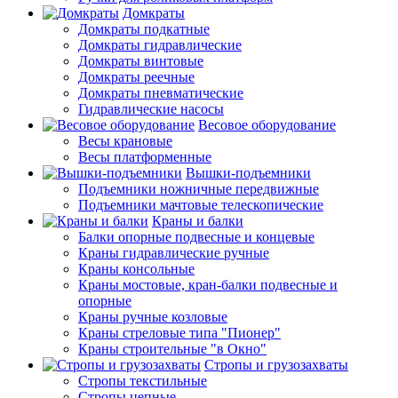
Домкраты
Домкраты подкатные
Домкраты гидравлические
Домкраты винтовые
Домкраты реечные
Домкраты пневматические
Гидравлические насосы
Весовое оборудование
Весы крановые
Весы платформенные
Вышки-подъемники
Подъемники ножничные передвижные
Подъемники мачтовые телескопические
Краны и балки
Балки опорные подвесные и концевые
Краны гидравлические ручные
Краны консольные
Краны мостовые, кран-балки подвесные и
опорные
Краны ручные козловые
Краны стреловые типа "Пионер"
Краны строительные "в Окно"
Стропы и грузозахваты
Стропы текстильные
Стропы цепные