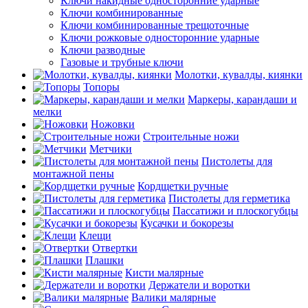
Ключи накидные односторонние ударные
Ключи комбинированные
Ключи комбинированные трещоточные
Ключи рожковые односторонние ударные
Ключи разводные
Газовые и трубные ключи
Молотки, кувалды, киянки
Топоры
Маркеры, карандаши и
мелки
Ножовки
Строительные ножи
Метчики
Пистолеты для
монтажной пены
Кордщетки ручные
Пистолеты для герметика
Пассатижи и плоскогубцы
Кусачки и бокорезы
Клещи
Отвертки
Плашки
Кисти малярные
Держатели и воротки
Валики малярные