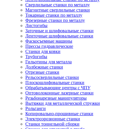
Сверлильные станки по металлу
Магнитные сверлильные станки
Токарные станки по металлу
Фрезерные станки по металлу
Листогибы
Заточные и шлифовальные станки
Ленточные шлифовальные станки
Фаскосъемные машины
Прессы гидравлические
Станки для ковки
Трубогибы
Гильотины для металла
Долбежные станки
Отрезные станки
Рельсосверлильные станки
Плоскошлифовальные станки
Обрабатывающие центры с ЧПУ
Оптоволоконные лазерные станки
Резьбонарезные манипуляторы
Вытяжки для металлической стружки
Рольганги
Копировально-прошивные станки
Электроэрозионные станки
Станки тоннельной сборки