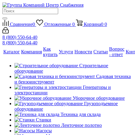
Сравнение
0
Отложенные
0
Корзина
0
0
8 (800) 550-64-40
8 (800) 550-64-40
Как
Вопрос
Каталог
Компания
Услуги
Новости
Статьи
Кон
купить
- ответ
Строительное
оборудование
Садовая техника
и бензоинструмент
Генераторы и
электростанции
Уборочное оборудование
Грузоподъемное
оборудование
Техника для склада
Станки
Ленточное полотно
Насосы