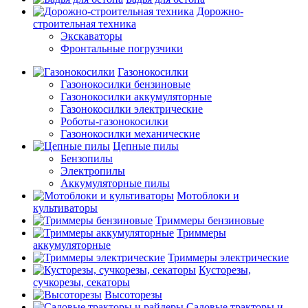
Дорожно-
строительная техника
Экскаваторы
Фронтальные погрузчики
Газонокосилки
Газонокосилки бензиновые
Газонокосилки аккумуляторные
Газонокосилки электрические
Роботы-газонокосилки
Газонокосилки механические
Цепные пилы
Бензопилы
Электропилы
Аккумуляторные пилы
Мотоблоки и
культиваторы
Триммеры бензиновые
Триммеры
аккумуляторные
Триммеры электрические
Кусторезы,
сучкорезы, секаторы
Высоторезы
Садовые тракторы и