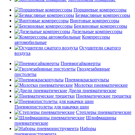
Поршневые компрессоры
Безмасляные компрессоры
Винтовые компрессоры
Бензиновые компрессоры
Дизельные компрессоры
Компрессоры
автомобильные
Осушители сжатого
воздуха
Пневмогайковерты
Гвоздезабивные
пистолеты
Пневмокраскопульты
Молотки пневматические
Дрели пневматические
Пневматические трещетки
Пневмопистолеты для накачки шин
Степлеры пневматические
Шлифмашины
пневматические
Наборы
пневмоинструмента