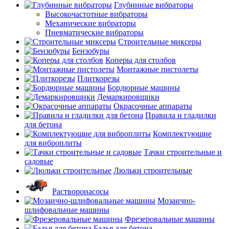
Глубинные вибраторы
Высокочастотные вибраторы
Механические вибраторы
Пневматические вибраторы
Строительные миксеры
Бензобуры
Коперы для столбов
Монтажные пистолеты
Плиткорезы
Бордюрные машины
Демаркировщики
Окрасочные аппараты
Правила и гладилки
для бетона
Комплектующие
для виброплиты
Тачки строительные и
садовые
Люльки строительные
Растворонасосы
Мозаично-
шлифовальные машины
Фрезеровальные машины
Бадья для бетона