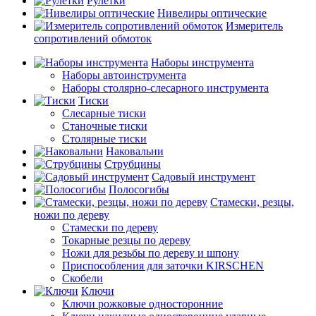
Рулетки
Нивелиры оптические
Измеритель
сопротивлений обмоток
Наборы инструмента
Наборы автоинструмента
Наборы столярно-слесарного инструмента
Тиски
Слесарные тиски
Станочные тиски
Столярные тиски
Наковальни
Струбцины
Садовый инструмент
Полосогибы
Стамески, резцы,
ножи по дереву
Стамески по дереву
Токарные резцы по дереву
Ножи для резьбы по дереву и шпону
Приспособления для заточки KIRSCHEN
Скобели
Ключи
Ключи рожковые односторонние