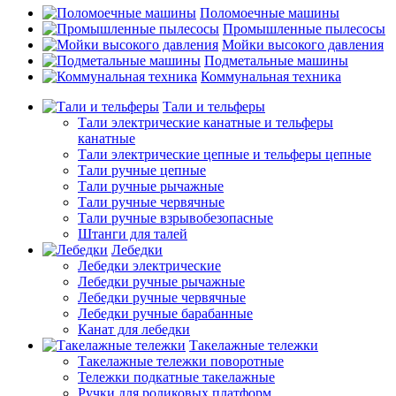
Поломоечные машины
Промышленные пылесосы
Мойки высокого давления
Подметальные машины
Коммунальная техника
Тали и тельферы
Тали электрические канатные и тельферы
канатные
Тали электрические цепные и тельферы цепные
Тали ручные цепные
Тали ручные рычажные
Тали ручные червячные
Тали ручные взрывобезопасные
Штанги для талей
Лебедки
Лебедки электрические
Лебедки ручные рычажные
Лебедки ручные червячные
Лебедки ручные барабанные
Канат для лебедки
Такелажные тележки
Такелажные тележки поворотные
Тележки подкатные такелажные
Ручки для роликовых платформ