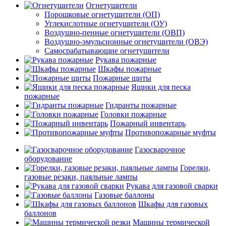
Огнетушители
Порошковые огнетушители (ОП)
Углекислотные огнетушители (ОУ)
Воздушно-пенные огнетушители (ОВП)
Воздушно-эмульсионные огнетушители (ОВЭ)
Самосрабатывающие огнетушители
Рукава пожарные
Шкафы пожарные
Пожарные щиты
Ящики для песка
пожарные
Гидранты пожарные
Головки пожарные
Пожарный инвентарь
Противопожарные муфты
Газосварочное
оборудование
Горелки,
газовые резаки, паяльные лампы
Рукава для газовой сварки
Газовые баллоны
Шкафы для газовых
баллонов
Машины термической