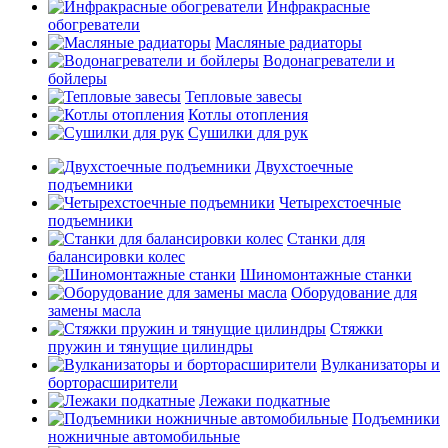
Инфракрасные
обогреватели
Масляные радиаторы
Водонагреватели и
бойлеры
Тепловые завесы
Котлы отопления
Сушилки для рук
Двухстоечные
подъемники
Четырехстоечные
подъемники
Станки для
балансировки колес
Шиномонтажные станки
Оборудование для
замены масла
Стяжки
пружин и тянущие цилиндры
Вулканизаторы и
борторасширители
Лежаки подкатные
Подъемники
ножничные автомобильные