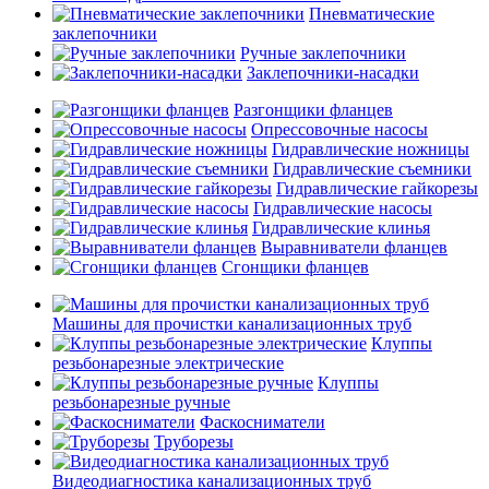
Пневматические
заклепочники
Ручные заклепочники
Заклепочники-насадки
Разгонщики фланцев
Опрессовочные насосы
Гидравлические ножницы
Гидравлические съемники
Гидравлические гайкорезы
Гидравлические насосы
Гидравлические клинья
Выравниватели фланцев
Сгонщики фланцев
Машины для прочистки канализационных труб
Клуппы
резьбонарезные электрические
Клуппы
резьбонарезные ручные
Фаскосниматели
Труборезы
Видеодиагностика канализационных труб