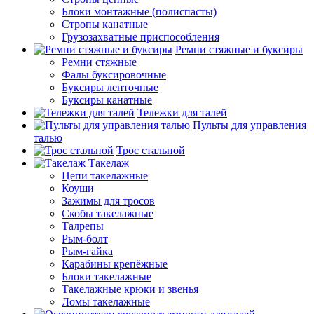
Блоки монтажные (полиспасты)
Стропы канатные
Грузозахватные приспособления
Ремни стяжные и буксиры
Ремни стяжные
Фалы буксировочные
Буксиры ленточные
Буксиры канатные
Тележки для талей
Пульты для управления
талью
Трос стальной
Такелаж
Цепи такелажные
Коуши
Зажимы для тросов
Скобы такелажные
Талрепы
Рым-болт
Рым-гайка
Карабины крепёжные
Блоки такелажные
Такелажные крюки и звенья
Ломы такелажные