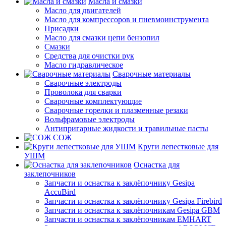
Масла и смазки
Масло для двигателей
Масло для компрессоров и пневмоинструмента
Присадки
Масло для смазки цепи бензопил
Смазки
Средства для очистки рук
Масло гидравлическое
Сварочные материалы
Сварочные электроды
Проволока для сварки
Сварочные комплектующие
Сварочные горелки и плазменные резаки
Вольфрамовые электроды
Антипригарные жидкости и травильные пасты
СОЖ
Круги лепестковые для
УШМ
Оснастка для
заклепочников
Запчасти и оснастка к заклёпочнику Gesipa
AccuBird
Запчасти и оснастка к заклёпочнику Gesipa Firebird
Запчасти и оснастка к заклёпочникам Gesipa GBM
Запчасти и оснастка к заклёпочникам EMHART