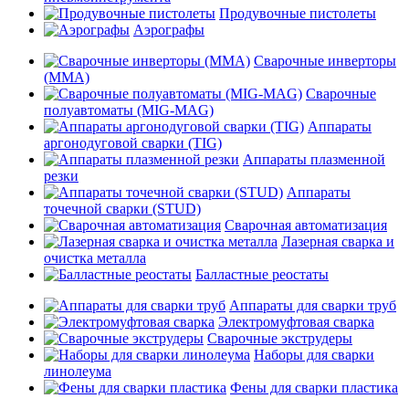
Продувочные пистолеты
Аэрографы
Сварочные инверторы
(MMA)
Сварочные
полуавтоматы (MIG-MAG)
Аппараты
аргонодуговой сварки (TIG)
Аппараты плазменной
резки
Аппараты
точечной сварки (STUD)
Сварочная автоматизация
Лазерная сварка и
очистка металла
Балластные реостаты
Аппараты для сварки труб
Электромуфтовая сварка
Сварочные экструдеры
Наборы для сварки
линолеума
Фены для сварки пластика