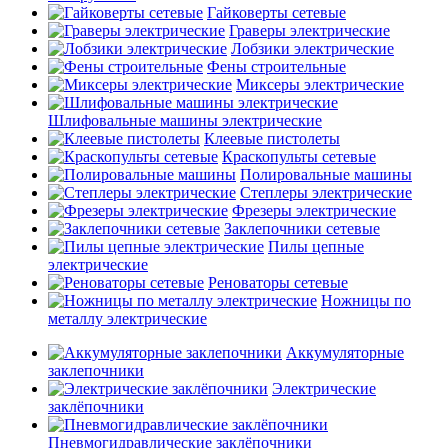
Гайковерты сетевые
Граверы электрические
Лобзики электрические
Фены строительные
Миксеры электрические
Шлифовальные машины электрические
Клеевые пистолеты
Краскопульты сетевые
Полировальные машины
Степлеры электрические
Фрезеры электрические
Заклепочники сетевые
Пилы цепные
электрические
Реноваторы сетевые
Ножницы по
металлу электрические
Аккумуляторные
заклепочники
Электрические
заклёпочники
Пневмогидравлические заклёпочники