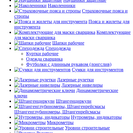
Наушники защитные
Наколенники
Страховочные пояса и
стропы
Пояса и жилеты для
инструмента
Комплектующие
для маски сварщика
Шапки рабочие
Спецодежда
Куртки рабочие
Одежда сварщика
Футболки с длинным рукавом (лонгслив)
Сумки для инструментов
Лазерные рулетки
Лазерные нивелиры
Динамометрические
ключи
Штангенциркули
Штангенглубиномеры, Штангенрейсмасы
Нутромеры, индикаторы
Микрометры
Уровни строительные