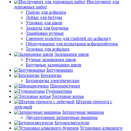
Инструмент для
дорожных работ
Грабли для асфальта
Лейки для битума
Утюжки для швов
Захваты для бордюра
Трамбовки ручные
Сменное полотно для граблей по асфальту
Оборудование для испытания асфальтобетона
Тележки для асфальта
Заливщики швов
Ручные заливщики швов
Битумные заливщики швов
Битумоварки
Бензорезы
Бетонорезы электрические
Швонарезчики
Гудронаторы
Тепловые копья
Штатив-треноги с
лебедкой
Затирочные машины
Двухроторные затирочные машины
Бетоносмесители
Установки алмазного