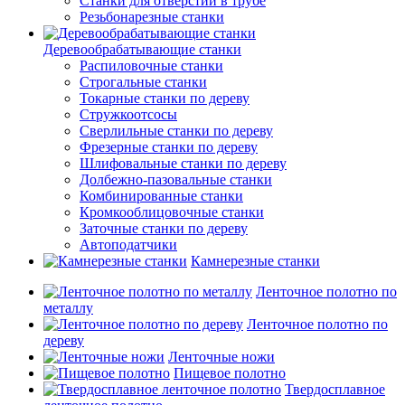
Станки для отверстий в трубе
Резьбонарезные станки
Деревообрабатывающие станки
Распиловочные станки
Строгальные станки
Токарные станки по дереву
Стружкоотсосы
Сверлильные станки по дереву
Фрезерные станки по дереву
Шлифовальные станки по дереву
Долбежно-пазовальные станки
Комбинированные станки
Кромкооблицовочные станки
Заточные станки по дереву
Автоподатчики
Камнерезные станки
Ленточное полотно по
металлу
Ленточное полотно по
дереву
Ленточные ножи
Пищевое полотно
Твердосплавное